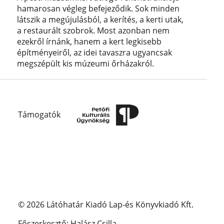
hamarosan végleg befejeződik. Sok minden
látszik a megújulásból, a kerítés, a kerti utak,
a restaurált szobrok. Most azonban nem
ezekről írnánk, hanem a kert legkisebb
építményeiről, az idei tavaszra ugyancsak
megszépült kis múzeumi őrházakról.
Támogatók
© 2026 Látóhatár Kiadó Lap-és Könyvkiadó Kft.
Főszerkesztő: Halász Csilla