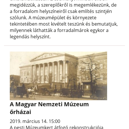
megidézzük, a szereplőkről is megemlékezünk, de
a forradalom helyszíneiről csak említés szintjén
szólunk. A múzeumépület és környezete
tekintetében most kivételt teszünk és bemutatjuk,
milyennek láthatták a forradalmárok egykor a
legendás helyszínt.
A Magyar Nemzeti Múzeum
őrházai
2019. március 14. 15:00
A pesti Múzeumkert átfogó rekonstrukciója