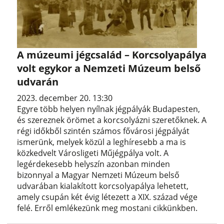
A múzeumi jégcsalád – Korcsolyapálya
volt egykor a Nemzeti Múzeum belső
udvarán
2023. december 20. 13:30
Egyre több helyen nyílnak jégpályák Budapesten,
és szereznek örömet a korcsolyázni szeretőknek. A
régi időkből szintén számos fővárosi jégpályát
ismerünk, melyek közül a leghíresebb a ma is
közkedvelt Városligeti Műjégpálya volt. A
legérdekesebb helyszín azonban minden
bizonnyal a Magyar Nemzeti Múzeum belső
udvarában kialakított korcsolyapálya lehetett,
amely csupán két évig létezett a XIX. század vége
felé. Erről emlékezünk meg mostani cikkünkben.