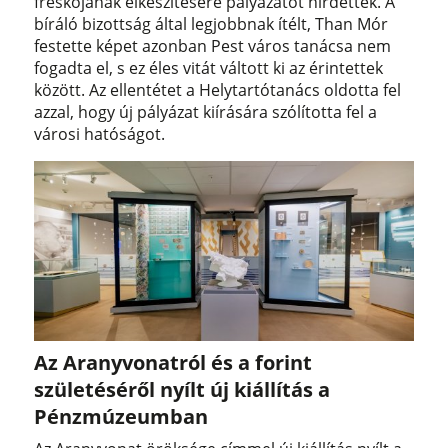
freskójának elkészítésére pályázatot hirdettek. A
bíráló bizottság által legjobbnak ítélt, Than Mór
festette képet azonban Pest város tanácsa nem
fogadta el, s ez éles vitát váltott ki az érintettek
között. Az ellentétet a Helytartótanács oldotta fel
azzal, hogy új pályázat kiírására szólította fel a
városi hatóságot.
Az Aranyvonatról és a forint
születéséről nyílt új kiállítás a
Pénzmúzeumban