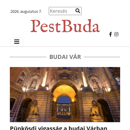
2026. augusztus 7.
BUDAI VÁR
Pünkösdi vigasság a budai Várban