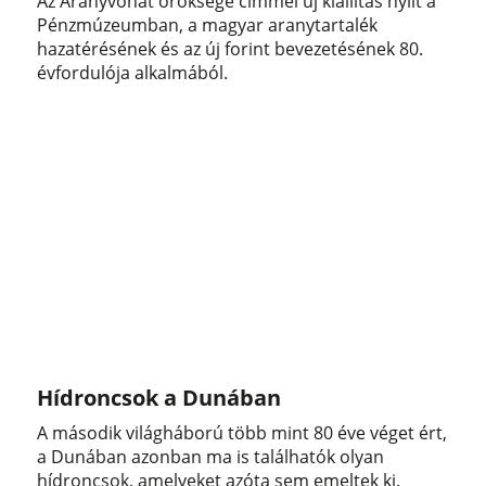
Az Aranyvonat öröksége címmel új kiállítás nyílt a
Pénzmúzeumban, a magyar aranytartalék
hazatérésének és az új forint bevezetésének 80.
évfordulója alkalmából.
Hídroncsok a Dunában
A második világháború több mint 80 éve véget ért,
a Dunában azonban ma is találhatók olyan
hídroncsok, amelyeket azóta sem emeltek ki.