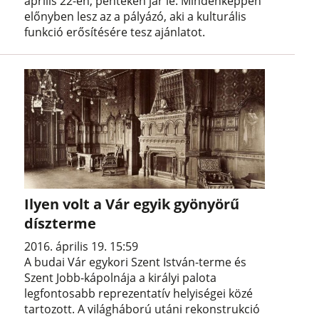
április 22-én, pénteken jár le. Mindenképpen
előnyben lesz az a pályázó, aki a kulturális
funkció erősítésére tesz ajánlatot.
Ilyen volt a Vár egyik gyönyörű
díszterme
2016. április 19. 15:59
A budai Vár egykori Szent István-terme és
Szent Jobb-kápolnája a királyi palota
legfontosabb reprezentatív helyiségei közé
tartozott. A világháború utáni rekonstrukció