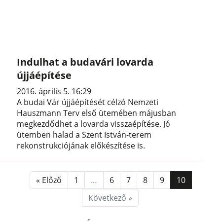
Indulhat a budavári lovarda
újjáépítése
2016. április 5. 16:29
A budai Vár újjáépítését célzó Nemzeti
Hauszmann Terv első ütemében májusban
megkezdődhet a lovarda visszaépítése. Jó
ütemben halad a Szent István-terem
rekonstrukciójának előkészítése is.
« Előző
1
…
6
7
8
9
10
Következő »