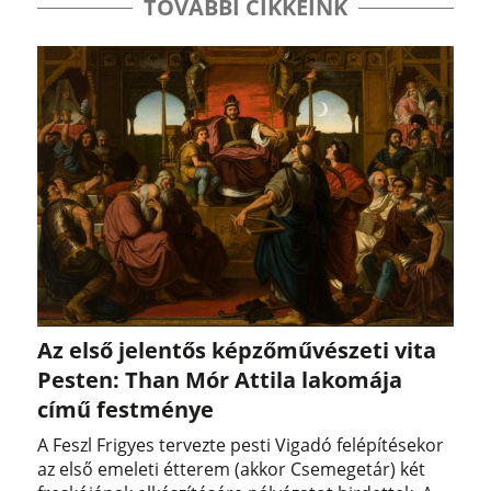
TOVÁBBI CIKKEINK
Az első jelentős képzőművészeti vita
Pesten: Than Mór Attila lakomája
című festménye
A Feszl Frigyes tervezte pesti Vigadó felépítésekor
az első emeleti étterem (akkor Csemegetár) két