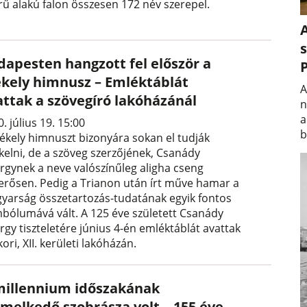
rű alakú falon összesen 172 név szerepel.
A
s
dapesten hangzott fel először a
ékely himnusz – Emléktáblát
A
attak a szövegíró lakóházánál
n
a
. július 19. 15:00
b
zékely himnuszt bizonyára sokan el tudják
kelni, de a szöveg szerzőjének, Csanády
rgynek a neve valószínűleg aligha cseng
erősen. Pedig a Trianon után írt műve hamar a
yarság összetartozás-tudatának egyik fontos
mbólumává vált. A 125 éve született Csanády
rgy tiszteletére június 4-én emléktáblát avattak
ori, XII. kerületi lakóházán.
millennium időszakának
emelkedő szobrásza volt – 155 éve