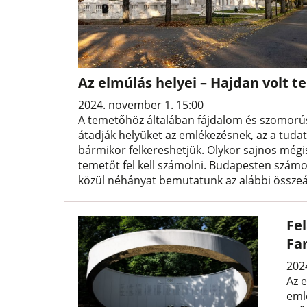
Az elmúlás helyei – Hajdan volt
2024. november 1. 15:00
A temetőhöz általában fájdalom és szomorús
átadják helyüket az emlékezésnek, az a tudat 
bármikor felkereshetjük. Olykor sajnos még
temetőt fel kell számolni. Budapesten számo
közül néhányat bemutatunk az alábbi összeá
Fel
Fa
2024
Az e
emlé