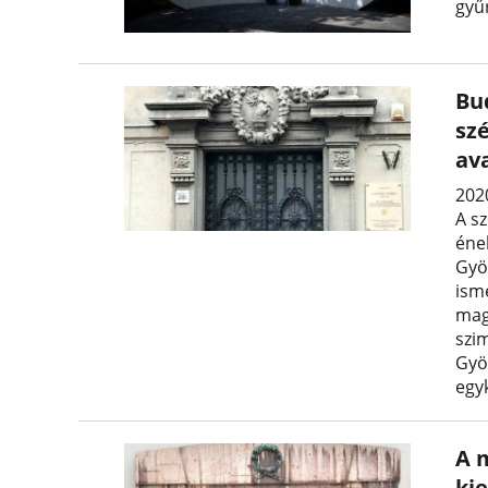
gyű
Bu
sz
av
2020
A s
éne
Gyö
ism
mag
szi
Gyö
egyk
A 
ki