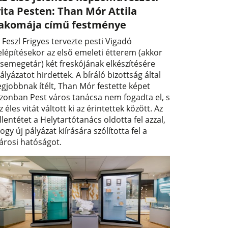
ita Pesten: Than Mór Attila
lakomája című festménye
 Feszl Frigyes tervezte pesti Vigadó
elépítésekor az első emeleti étterem (akkor
semegetár) két freskójának elkészítésére
ályázatot hirdettek. A bíráló bizottság által
egjobbnak ítélt, Than Mór festette képet
zonban Pest város tanácsa nem fogadta el, s
z éles vitát váltott ki az érintettek között. Az
llentétet a Helytartótanács oldotta fel azzal,
ogy új pályázat kiírására szólította fel a
árosi hatóságot.