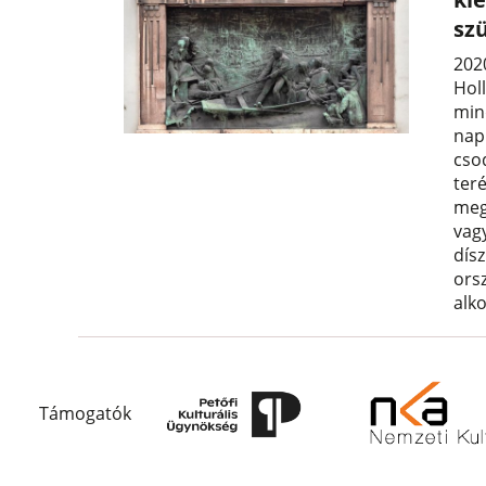
sz
202
Hol
min
nap 
cso
teré
meg
vag
dísz
ors
alk
Támogatók