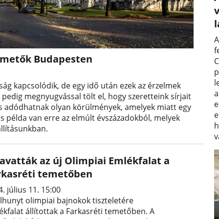
v
A
f
 temetők Budapesten
C
p
l
ág kapcsolódik, de egy idő után ezek az érzelmek
a
pedig megnyugvással tölt el, hogy szeretteink sírjait
e
is adódhatnak olyan körülmények, amelyek miatt egy
e
s példa van erre az elmúlt évszázadokból, melyek
h
llításunkban.
v
avatták az új Olimpiai Emlékfalat a
rkasréti temetőben
. július 11. 15:00
lhunyt olimpiai bajnokok tiszteletére
kfalat állítottak a Farkasréti temetőben. A