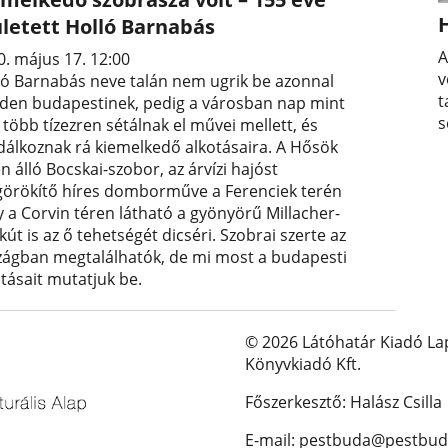
ületett Holló Barnabás
A
0. május 17. 12:00
v
ló Barnabás neve talán nem ugrik be azonnal
t
den budapestinek, pedig a városban nap mint
s
több tízezren sétálnak el művei mellett, és
dálkoznak rá kiemelkedő alkotásaira. A Hősök
n álló Bocskai-szobor, az árvízi hajóst
örökítő híres domborműve a Ferenciek terén
y a Corvin téren látható a gyönyörű Millacher-
kút is az ő tehetségét dicséri. Szobrai szerte az
zágban megtalálhatók, de mi most a budapesti
otásait mutatjuk be.
© 2026 Látóhatár Kiadó La
Könyvkiadó Kft.
Főszerkesztő: Halász Csilla
E-mail: pestbuda@pestbud