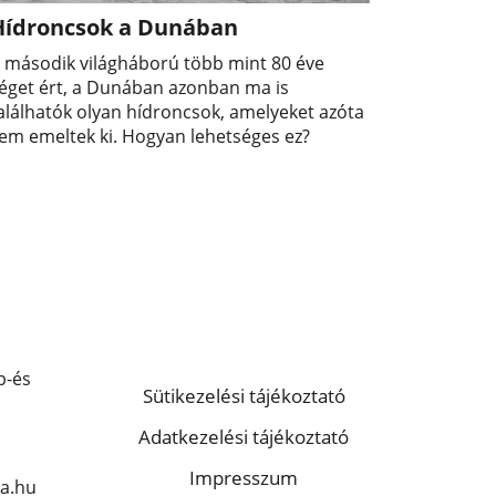
Hídroncsok a Dunában
 második világháború több mint 80 éve
éget ért, a Dunában azonban ma is
alálhatók olyan hídroncsok, amelyeket azóta
em emeltek ki. Hogyan lehetséges ez?
p-és
Sütikezelési tájékoztató
Adatkezelési tájékoztató
Impresszum
a.hu