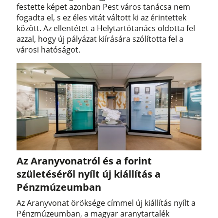
festette képet azonban Pest város tanácsa nem
fogadta el, s ez éles vitát váltott ki az érintettek
között. Az ellentétet a Helytartótanács oldotta fel
azzal, hogy új pályázat kiírására szólította fel a
városi hatóságot.
Az Aranyvonatról és a forint
születéséről nyílt új kiállítás a
Pénzmúzeumban
Az Aranyvonat öröksége címmel új kiállítás nyílt a
Pénzmúzeumban, a magyar aranytartalék