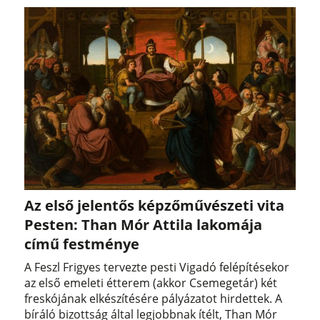
Az első jelentős képzőművészeti vita
Pesten: Than Mór Attila lakomája
című festménye
A Feszl Frigyes tervezte pesti Vigadó felépítésekor
az első emeleti étterem (akkor Csemegetár) két
freskójának elkészítésére pályázatot hirdettek. A
bíráló bizottság által legjobbnak ítélt, Than Mór