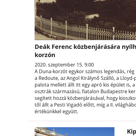
Deák Ferenc közbenjárására nyílh
korzón
2020. szeptember 15. 9:00
A Duna-korzót egykor számos legendás, rég el
a Redoute, az Angol Királynő Szálló, a Lloyd-
palota mellett állt itt egy apró kis épület is
osztrák származású, fiatalon Budapestre ker
segített hozzá közbenjárásával, hogy kioszko
től állt a Pesti Vigadó előtt, míg a II. világ
értékünkkel együtt.
Kip