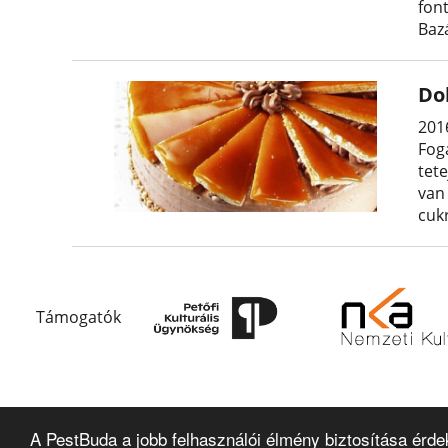
fon
Bazá
Dob
2016
Fog
tete
van 
cukr
Támogatók
A PestBuda a jobb felhasználói élmény biztosítása érde