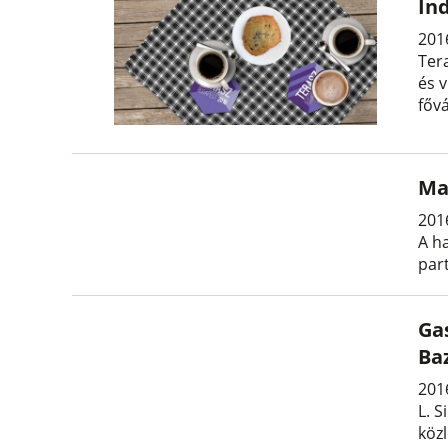
In
2016
Ter
és 
főv
Ma
201
A h
par
Ga
Ba
2016
L. S
köz