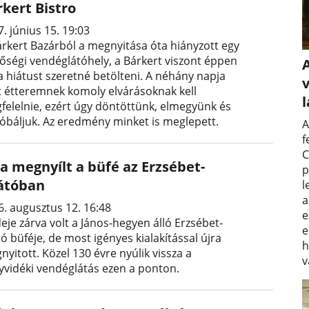
rkert Bistro
. június 15. 19:03
árkert Bazárból a megnyitása óta hiányzott egy
őségi vendéglátóhely, a Bárkert viszont éppen
a hiátust szeretné betölteni. A néhány napja
v
lt étteremnek komoly elvárásoknak kell
felelnie, ezért úgy döntöttünk, elmegyünk és
róbáljuk. Az eredmény minket is meglepett.
A
f
C
a megnyílt a büfé az Erzsébet-
p
látóban
l
a
6. augusztus 12. 16:48
e
deje zárva volt a János-hegyen álló Erzsébet-
e
tó büféje, de most igényes kialakítással újra
h
yitott. Közel 130 évre nyúlik vissza a
v
yvidéki vendéglátás ezen a ponton.