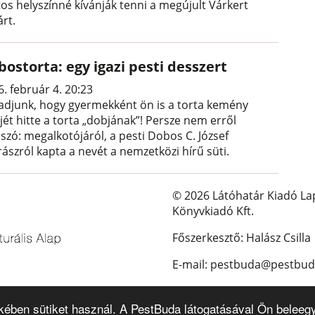
tos helyszínné kívánják tenni a megújult Várkert
rt.
ostorta: egy igazi pesti desszert
. február 4. 20:23
adjunk, hogy gyermekként ön is a torta kemény
jét hitte a torta „dobjának”! Persze nem erről
szó: megalkotójáról, a pesti Dobos C. József
ászról kapta a nevét a nemzetközi hírű süti.
© 2026 Látóhatár Kiadó La
Könyvkiadó Kft.
Főszerkesztő: Halász Csilla
E-mail: pestbuda@pestbud
kében sütiket használ. A PestBuda látogatásával Ön beleegy