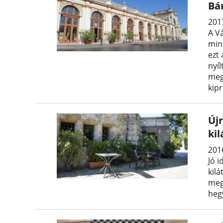
Bá
2017
A V
min
ezt 
nyí
meg
kip
Újr
ki
201
Jó i
kilá
megn
heg