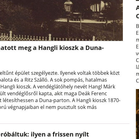
A
B
E
m
E
atott meg a Hangli kioszk a Duna-
v
C
l
tűnt épület szegélyezte. Ilyenek voltak többek közt
m
palota és a Ritz Szálló. A sok pompás, hatalmas
C
, a Hangli kioszk. A vendéglátóhely nevét Hangl Márk
ült vendéglősről kapta, akit maga Deák Ferenc
t létesíthessen a Duna-parton. A Hangli kioszk 1870-
háború végnapjaiban el nem pusztult sok más
róbáltuk: ilyen a frissen nyílt