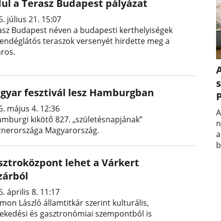
dul a Terasz Budapest pályázat
. július 21. 15:07
asz Budapest néven a budapesti kerthelyiségek
vendéglátós teraszok versenyét hirdette meg a
áros.
A
s
gyar fesztivál lesz Hamburgban
6. május 4. 12:36
A
amburgi kikötő 827. „születésnapjának”
n
tnerországa Magyarország.
a
b
sztroközpont lehet a Várkert
zárból
. április 8. 11:17
imon László államtitkár szerint kulturális,
lekedési és gasztronómiai szempontból is