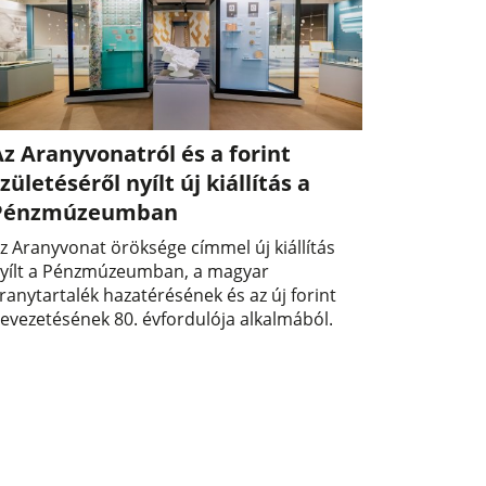
z Aranyvonatról és a forint
zületéséről nyílt új kiállítás a
Pénzmúzeumban
z Aranyvonat öröksége címmel új kiállítás
yílt a Pénzmúzeumban, a magyar
ranytartalék hazatérésének és az új forint
evezetésének 80. évfordulója alkalmából.