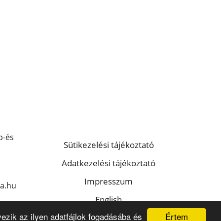
p-és
Sütikezelési tájékoztató
Adatkezelési tájékoztató
Impresszum
a.hu
English
HU ISSN 2786-2119
Értem
ezik az ilyen adatfájlok fogadásába és