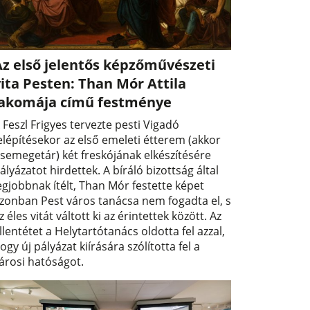
Az első jelentős képzőművészeti
ita Pesten: Than Mór Attila
lakomája című festménye
 Feszl Frigyes tervezte pesti Vigadó
elépítésekor az első emeleti étterem (akkor
semegetár) két freskójának elkészítésére
ályázatot hirdettek. A bíráló bizottság által
egjobbnak ítélt, Than Mór festette képet
zonban Pest város tanácsa nem fogadta el, s
z éles vitát váltott ki az érintettek között. Az
llentétet a Helytartótanács oldotta fel azzal,
ogy új pályázat kiírására szólította fel a
árosi hatóságot.