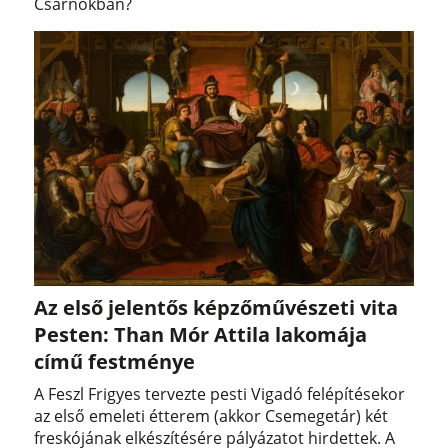
Csarnokban?
Az első jelentős képzőművészeti vita
Pesten: Than Mór Attila lakomája
című festménye
A Feszl Frigyes tervezte pesti Vigadó felépítésekor
az első emeleti étterem (akkor Csemegetár) két
freskójának elkészítésére pályázatot hirdettek. A