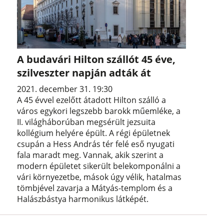
A budavári Hilton szállót 45 éve,
szilveszter napján adták át
2021. december 31. 19:30
A 45 évvel ezelőtt átadott Hilton szálló a
város egykori legszebb barokk műemléke, a
II. világháborúban megsérült jezsuita
kollégium helyére épült. A régi épületnek
csupán a Hess András tér felé eső nyugati
fala maradt meg. Vannak, akik szerint a
modern épületet sikerült belekomponálni a
vári környezetbe, mások úgy vélik, hatalmas
tömbjével zavarja a Mátyás-templom és a
Halászbástya harmonikus látképét.