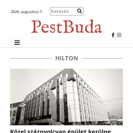
2026. augusztus 7.
HILTON
Közel száznyolcvan épület kerülne