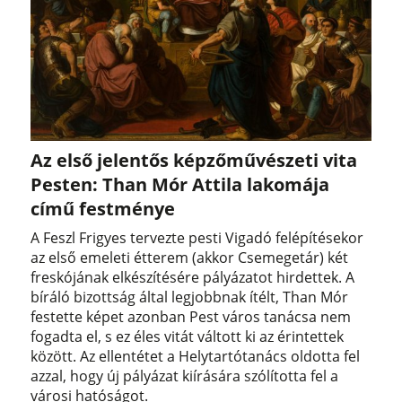
Az első jelentős képzőművészeti vita
Pesten: Than Mór Attila lakomája
című festménye
A Feszl Frigyes tervezte pesti Vigadó felépítésekor
az első emeleti étterem (akkor Csemegetár) két
freskójának elkészítésére pályázatot hirdettek. A
bíráló bizottság által legjobbnak ítélt, Than Mór
festette képet azonban Pest város tanácsa nem
fogadta el, s ez éles vitát váltott ki az érintettek
között. Az ellentétet a Helytartótanács oldotta fel
azzal, hogy új pályázat kiírására szólította fel a
városi hatóságot.