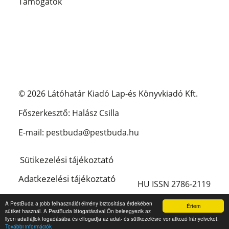
Támogatók
© 2026 Látóhatár Kiadó Lap-és Könyvkiadó Kft.
Főszerkesztő: Halász Csilla
E-mail: pestbuda@pestbuda.hu
Sütikezelési tájékoztató
Adatkezelési tájékoztató
HU ISSN 2786-2119
Impresszum
A PestBuda a jobb felhasználói élmény biztosítása érdekében
Értem
sütiket használ. A PestBuda látogatásával Ön beleegyezik az
English
ilyen adatfájlok fogadásába és elfogadja az adat- és sütikezelésre vonatkozó irányelveket.
További információk