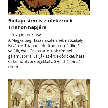
Budapesten is emlékeznek
Trianon napjára
2016. június 3. 9:49
A Magyarság Háza mozitermében Szakály
István: A Trianon szindróma című filmjét
vetítik, este Összetartozunk címmel
gálaműsorral várják az érdeklődőket, hazai
és külhoni vendégekkel a Szentháromság
téren.