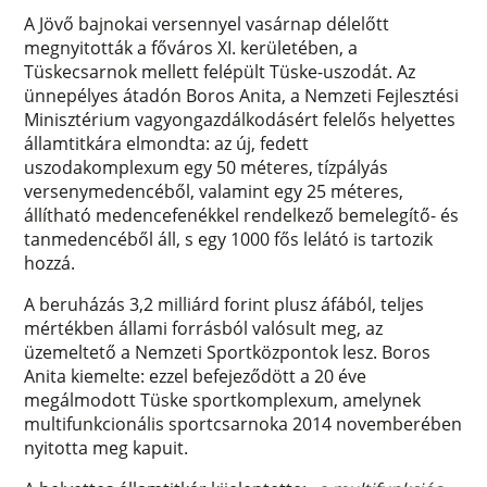
A Jövő bajnokai versennyel vasárnap délelőtt
megnyitották a főváros XI. kerületében, a
Tüskecsarnok mellett felépült Tüske-uszodát. Az
ünnepélyes átadón Boros Anita, a Nemzeti Fejlesztési
Minisztérium vagyongazdálkodásért felelős helyettes
államtitkára elmondta: az új, fedett
uszodakomplexum egy 50 méteres, tízpályás
versenymedencéből, valamint egy 25 méteres,
állítható medencefenékkel rendelkező bemelegítő- és
tanmedencéből áll, s egy 1000 fős lelátó is tartozik
hozzá.
A beruházás 3,2 milliárd forint plusz áfából, teljes
mértékben állami forrásból valósult meg, az
üzemeltető a Nemzeti Sportközpontok lesz. Boros
Anita kiemelte: ezzel befejeződött a 20 éve
megálmodott Tüske sportkomplexum, amelynek
multifunkcionális sportcsarnoka 2014 novemberében
nyitotta meg kapuit.