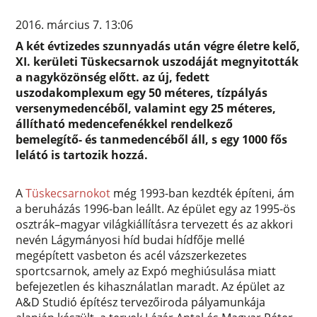
2016. március 7. 13:06
A két évtizedes szunnyadás után végre életre kelő,
XI. kerületi Tüskecsarnok uszodáját megnyitották
a nagyközönség előtt. az új, fedett
uszodakomplexum egy 50 méteres, tízpályás
versenymedencéből, valamint egy 25 méteres,
állítható medencefenékkel rendelkező
bemelegítő- és tanmedencéből áll, s egy 1000 fős
lelátó is tartozik hozzá.
A
Tüskecsarnokot
még 1993-ban kezdték építeni, ám
a beruházás 1996-ban leállt. Az épület egy az 1995-ös
osztrák–magyar világkiállításra tervezett és az akkori
nevén Lágymányosi híd budai hídfője mellé
megépített vasbeton és acél vázszerkezetes
sportcsarnok, amely az Expó meghiúsulása miatt
befejezetlen és kihasználatlan maradt. Az épület az
A&D Studió építész tervezőiroda pályamunkája