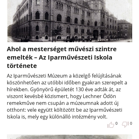
Ahol a mesterséget művészi szintre
emelték – Az Iparművészeti Iskola
története
Az Iparművészeti Múzeum a közelgő felújításának
köszönhetően az utóbbi időben gyakran szerepelt a
hírekben. Gyönyörű épületét 130 éve adták át, az
viszont kevésbé közismert, hogy Lechner Ödön
remekműve nem csupán a múzeumnak adott új
otthont: vele együtt költözött be az Iparművészeti
Iskola is, mely egy különálló intézmény volt.
0
0