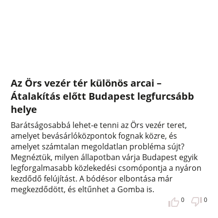
Az Örs vezér tér különös arcai –
Átalakítás előtt Budapest legfurcsább
helye
Barátságosabbá lehet-e tenni az Örs vezér teret,
amelyet bevásárlóközpontok fognak közre, és
amelyet számtalan megoldatlan probléma sújt?
Megnéztük, milyen állapotban várja Budapest egyik
legforgalmasabb közlekedési csomópontja a nyáron
kezdődő felújítást. A bódésor elbontása már
megkezdődött, és eltűnhet a Gomba is.
0
0