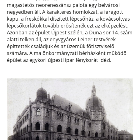
magastetős neoreneszánsz palota egy belvárosi
negyedben áll. A karakteres homlokzat, a faragott
kapu, a freskókkal díszített lépcsőház, a kovácsoltvas
lépcsőkorlátok tovább erősítenék ezt az elképzelést.
Azonban az épület Újpest szélén, a Duna sor 14. szám
alatti telken áll, az enyvgyáros Leiner testvérek
építtették családjuk és az üzemük főtisztviselői
számára. A ma önkormányzati bérházként működő
épület az egykori újpesti ipar fénykorát idézi.