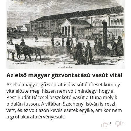
Az első magyar gőzvontatású vasút vitái
Az első magyar gőzvontatású vasút építését komoly
vita előzte meg, hiszen nem volt mindegy, hogy a
Pest-Budát Béccsel összekötő vasút a Duna melyik
oldalán fusson. A vitában Széchenyi István is részt
vett, és ez volt azon kevés esetek egyike, amikor nem
a gróf akarata érvényesült.
0
0