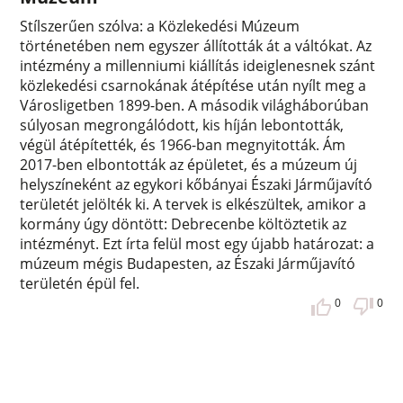
Stílszerűen szólva: a Közlekedési Múzeum
történetében nem egyszer állították át a váltókat. Az
intézmény a millenniumi kiállítás ideiglenesnek szánt
közlekedési csarnokának átépítése után nyílt meg a
Városligetben 1899-ben. A második világháborúban
súlyosan megrongálódott, kis híján lebontották,
végül átépítették, és 1966-ban megnyitották. Ám
2017-ben elbontották az épületet, és a múzeum új
helyszíneként az egykori kőbányai Északi Járműjavító
területét jelölték ki. A tervek is elkészültek, amikor a
kormány úgy döntött: Debrecenbe költöztetik az
intézményt. Ezt írta felül most egy újabb határozat: a
múzeum mégis Budapesten, az Északi Járműjavító
területén épül fel.
0
0