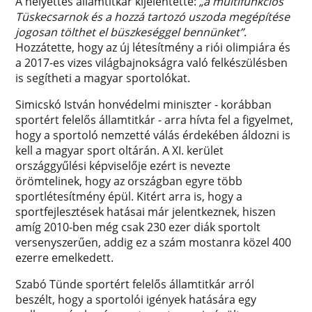
A helyettes államtitkár kijelentette:
„a multifunkciós
Tüskecsarnok és a hozzá tartozó uszoda megépítése
jogosan tölthet el büszkeséggel bennünket”
.
Hozzátette, hogy az új létesítmény a riói olimpiára és
a 2017-es vizes világbajnokságra való felkészülésben
is segítheti a magyar sportolókat.
Simicskó István honvédelmi miniszter - korábban
sportért felelős államtitkár - arra hívta fel a figyelmet,
hogy a sportoló nemzetté válás érdekében áldozni is
kell a magyar sport oltárán. A XI. kerület
országgyűlési képviselője ezért is nevezte
örömtelinek, hogy az országban egyre több
sportlétesítmény épül. Kitért arra is, hogy a
sportfejlesztések hatásai már jelentkeznek, hiszen
amíg 2010-ben még csak 230 ezer diák sportolt
versenyszerűen, addig ez a szám mostanra közel 400
ezerre emelkedett.
Szabó Tünde sportért felelős államtitkár arról
beszélt, hogy a sportolói igények hatására egy