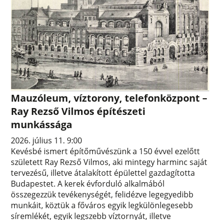
Mauzóleum, víztorony, telefonközpont –
Ray Rezső Vilmos építészeti
munkássága
2026. július 11. 9:00
Kevésbé ismert építőművészünk a 150 évvel ezelőtt
született Ray Rezső Vilmos, aki mintegy harminc saját
tervezésű, illetve átalakított épülettel gazdagította
Budapestet. A kerek évforduló alkalmából
összegezzük tevékenységét, felidézve legegyedibb
munkáit, köztük a főváros egyik legkülönlegesebb
síremlékét, egyik legszebb víztornyát, illetve