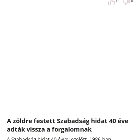
0
0
A zöldre festett Szabadság hidat 40 éve
adták vissza a forgalomnak
A Szabadság hidat 40 évvel ezelőtt, 1986-ban