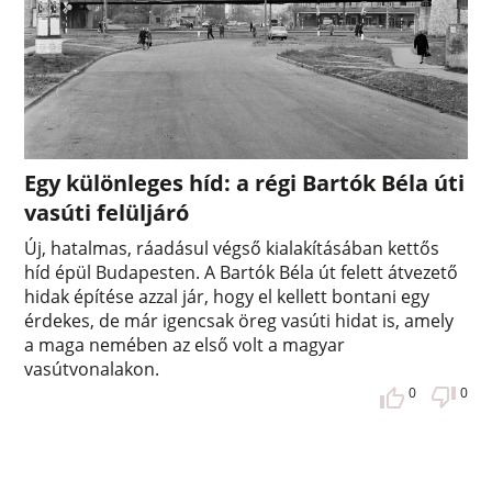
Egy különleges híd: a régi Bartók Béla úti
vasúti felüljáró
Új, hatalmas, ráadásul végső kialakításában kettős
híd épül Budapesten. A Bartók Béla út felett átvezető
hidak építése azzal jár, hogy el kellett bontani egy
érdekes, de már igencsak öreg vasúti hidat is, amely
a maga nemében az első volt a magyar
vasútvonalakon.
0
0