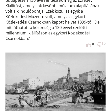
Budapesten 130 éve rendezték meg az Ezredévi
Kiállítást, amely sok későbbi múzeum alapításának
volt a kiindulópontja. Ezek közül az egyik a
Közlekedési Múzeum volt, amely az egykori
Közlekedési Csarnokban kapott helyet 1899-től. De
mit láthatott a közönség a 130 évvel ezelőtti
millenniumi kiállításon az egykori Közlekedési
Csarnokban?
0
0