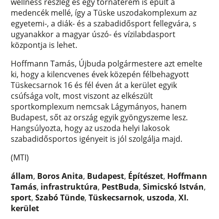
wellness részleg és egy tornaterem is épült a
medencék mellé, így a Tüske uszodakomplexum az
egyetemi-, a diák- és a szabadidősport fellegvára, s
ugyanakkor a magyar úszó- és vízilabdasport
központja is lehet.
Hoffmann Tamás, Újbuda polgármestere azt emelte
ki, hogy a kilencvenes évek közepén félbehagyott
Tüskecsarnok 16 és fél éven át a kerület egyik
csúfsága volt, most viszont az elkészült
sportkomplexum nemcsak Lágymányos, hanem
Budapest, sőt az ország egyik gyöngyszeme lesz.
Hangsúlyozta, hogy az uszoda helyi lakosok
szabadidősportos igényeit is jól szolgálja majd.
(MTI)
állam
,
Boros Anita
,
Budapest
,
Építészet
,
Hoffmann
Tamás
,
infrastruktúra
,
PestBuda
,
Simicskó István
,
sport
,
Szabó Tünde
,
Tüskecsarnok
,
uszoda
,
XI.
kerület