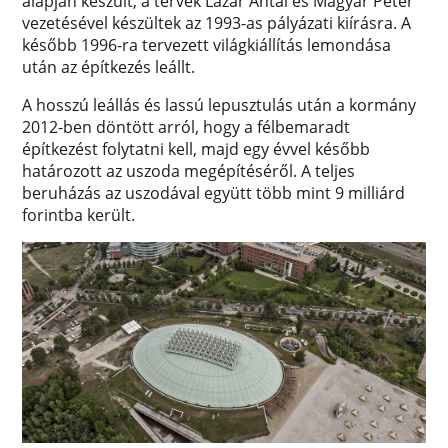
alapján készült, a tervek Lázár Antal és Magyar Péter
vezetésével készültek az 1993-as pályázati kiírásra. A
később 1996-ra tervezett világkiállítás lemondása
után az építkezés leállt.
A hosszú leállás és lassú lepusztulás után a kormány
2012-ben döntött arról, hogy a félbemaradt
építkezést folytatni kell, majd egy évvel később
határozott az uszoda megépítéséről. A teljes
beruházás az uszodával együtt több mint 9 milliárd
forintba került.