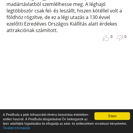
madártávlatból szemlélhesse meg. A léghajó
legtöbbször csak fel- és leszállt, hiszen kötéllel volt a
földhöz rögzítve, de ez a légi utazás a 130 évvel
ezelőtti Ezredéves Országos Kiállítás alatt érdekes
attrakciónak számított.
0
0
A PestBuda a jobb felhasználói élmény biztosítása érdekében
Értem
sütiket használ. A PestBuda látogatásával Ön beleegyezik az
ilyen adatfájlok fogadásába és elfogadja az adat- és sütikezelésre vonatkozó irányelveket.
További információk