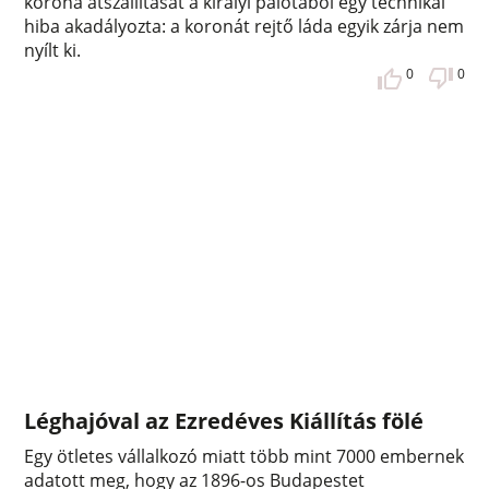
korona átszállítását a királyi palotából egy technikai
hiba akadályozta: a koronát rejtő láda egyik zárja nem
nyílt ki.
0
0
Léghajóval az Ezredéves Kiállítás fölé
Egy ötletes vállalkozó miatt több mint 7000 embernek
adatott meg, hogy az 1896-os Budapestet