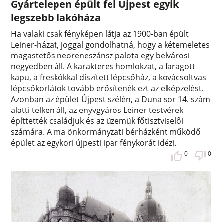
Gyártelepen épült fel Újpest egyik
legszebb lakóháza
Ha valaki csak fényképen látja az 1900-ban épült
Leiner-házat, joggal gondolhatná, hogy a kétemeletes
magastetős neoreneszánsz palota egy belvárosi
negyedben áll. A karakteres homlokzat, a faragott
kapu, a freskókkal díszített lépcsőház, a kovácsoltvas
lépcsőkorlátok tovább erősítenék ezt az elképzelést.
Azonban az épület Újpest szélén, a Duna sor 14. szám
alatti telken áll, az enyvgyáros Leiner testvérek
építtették családjuk és az üzemük főtisztviselői
számára. A ma önkormányzati bérházként működő
épület az egykori újpesti ipar fénykorát idézi.
0
0