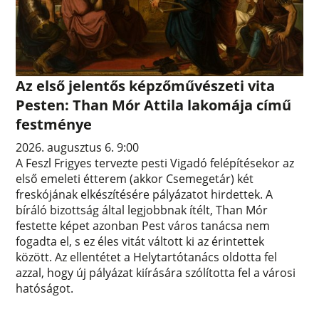
Az első jelentős képzőművészeti vita
Pesten: Than Mór Attila lakomája című
festménye
2026. augusztus 6. 9:00
A Feszl Frigyes tervezte pesti Vigadó felépítésekor az
első emeleti étterem (akkor Csemegetár) két
freskójának elkészítésére pályázatot hirdettek. A
bíráló bizottság által legjobbnak ítélt, Than Mór
festette képet azonban Pest város tanácsa nem
fogadta el, s ez éles vitát váltott ki az érintettek
között. Az ellentétet a Helytartótanács oldotta fel
azzal, hogy új pályázat kiírására szólította fel a városi
hatóságot.