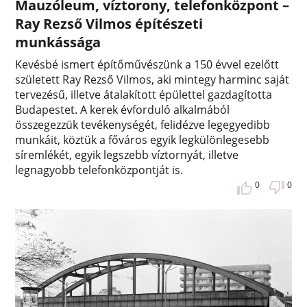
Mauzóleum, víztorony, telefonközpont –
Ray Rezső Vilmos építészeti
munkássága
Kevésbé ismert építőművészünk a 150 évvel ezelőtt
született Ray Rezső Vilmos, aki mintegy harminc saját
tervezésű, illetve átalakított épülettel gazdagította
Budapestet. A kerek évforduló alkalmából
összegezzük tevékenységét, felidézve legegyedibb
munkáit, köztük a főváros egyik legkülönlegesebb
síremlékét, egyik legszebb víztornyát, illetve
legnagyobb telefonközpontját is.
0
0