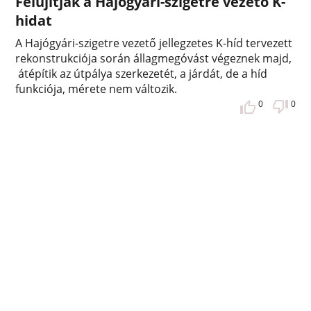
Felújítják a Hajógyári-szigetre vezető K-
hidat
A Hajógyári-szigetre vezető jellegzetes K-híd tervezett
rekonstrukciója során állagmegóvást végeznek majd,
átépítik az útpálya szerkezetét, a járdát, de a híd
funkciója, mérete nem változik.
0
0