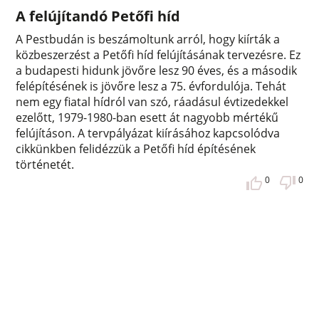
A felújítandó Petőfi híd
A Pestbudán is beszámoltunk arról, hogy kiírták a
közbeszerzést a Petőfi híd felújításának tervezésre. Ez
a budapesti hidunk jövőre lesz 90 éves, és a második
felépítésének is jövőre lesz a 75. évfordulója. Tehát
nem egy fiatal hídról van szó, ráadásul évtizedekkel
ezelőtt, 1979-1980-ban esett át nagyobb mértékű
felújításon. A tervpályázat kiírásához kapcsolódva
cikkünkben felidézzük a Petőfi híd építésének
történetét.
0
0