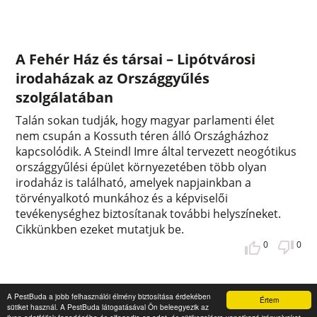
A Fehér Ház és társai – Lipótvárosi
irodaházak az Országgyűlés
szolgálatában
Talán sokan tudják, hogy magyar parlamenti élet
nem csupán a Kossuth téren álló Országházhoz
kapcsolódik. A Steindl Imre által tervezett neogótikus
országgyűlési épület környezetében több olyan
irodaház is található, amelyek napjainkban a
törvényalkotó munkához és a képviselői
tevékenységhez biztosítanak további helyszíneket.
Cikkünkben ezeket mutatjuk be.
0
0
A PestBuda a jobb felhasználói élmény biztosítása érdekében
Értem
sütiket használ. A PestBuda látogatásával Ön beleegyezik az