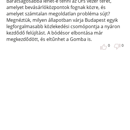
Barátságosabbá lehet-e tenni az Örs vezér teret,
amelyet bevásárlóközpontok fognak közre, és
amelyet számtalan megoldatlan probléma sújt?
Megnéztük, milyen állapotban várja Budapest egyik
legforgalmasabb közlekedési csomópontja a nyáron
kezdődő felújítást. A bódésor elbontása már
megkezdődött, és eltűnhet a Gomba is.
0
0