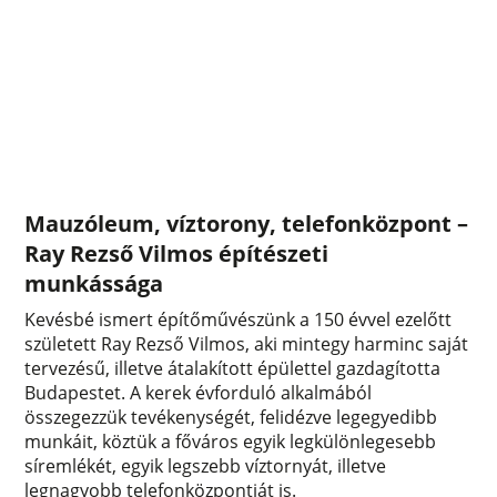
Mauzóleum, víztorony, telefonközpont –
Ray Rezső Vilmos építészeti
munkássága
Kevésbé ismert építőművészünk a 150 évvel ezelőtt
született Ray Rezső Vilmos, aki mintegy harminc saját
tervezésű, illetve átalakított épülettel gazdagította
Budapestet. A kerek évforduló alkalmából
összegezzük tevékenységét, felidézve legegyedibb
munkáit, köztük a főváros egyik legkülönlegesebb
síremlékét, egyik legszebb víztornyát, illetve
legnagyobb telefonközpontját is.