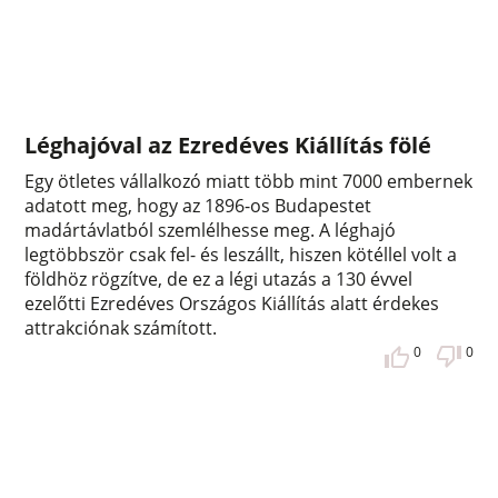
Léghajóval az Ezredéves Kiállítás fölé
Egy ötletes vállalkozó miatt több mint 7000 embernek
adatott meg, hogy az 1896-os Budapestet
madártávlatból szemlélhesse meg. A léghajó
legtöbbször csak fel- és leszállt, hiszen kötéllel volt a
földhöz rögzítve, de ez a légi utazás a 130 évvel
ezelőtti Ezredéves Országos Kiállítás alatt érdekes
attrakciónak számított.
0
0