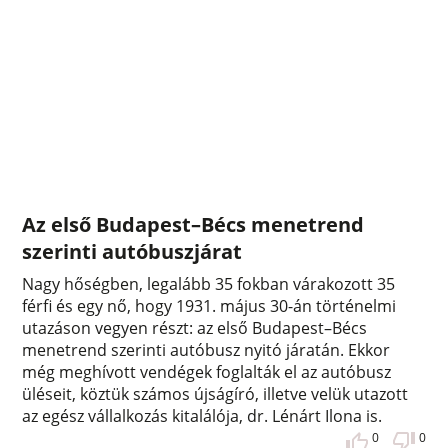
Az első Budapest–Bécs menetrend
szerinti autóbuszjárat
Nagy hőségben, legalább 35 fokban várakozott 35
férfi és egy nő, hogy 1931. május 30-án történelmi
utazáson vegyen részt: az első Budapest–Bécs
menetrend szerinti autóbusz nyitó járatán. Ekkor
még meghívott vendégek foglalták el az autóbusz
üléseit, köztük számos újságíró, illetve velük utazott
az egész vállalkozás kitalálója, dr. Lénárt Ilona is.
0
0