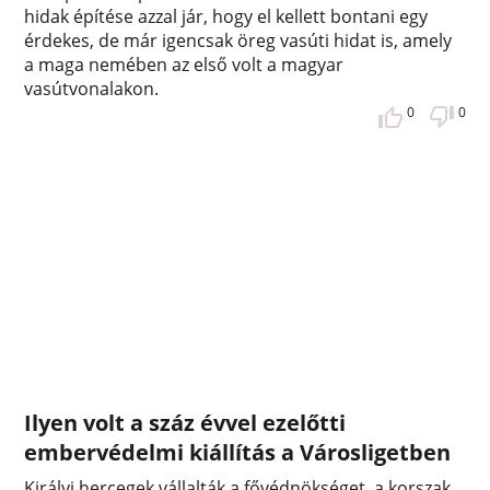
hidak építése azzal jár, hogy el kellett bontani egy
érdekes, de már igencsak öreg vasúti hidat is, amely
a maga nemében az első volt a magyar
vasútvonalakon.
0
0
Ilyen volt a száz évvel ezelőtti
embervédelmi kiállítás a Városligetben
Királyi hercegek vállalták a fővédnökséget, a korszak