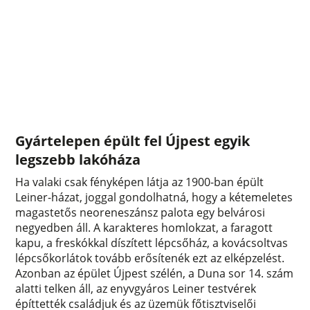
Gyártelepen épült fel Újpest egyik
legszebb lakóháza
Ha valaki csak fényképen látja az 1900-ban épült
Leiner-házat, joggal gondolhatná, hogy a kétemeletes
magastetős neoreneszánsz palota egy belvárosi
negyedben áll. A karakteres homlokzat, a faragott
kapu, a freskókkal díszített lépcsőház, a kovácsoltvas
lépcsőkorlátok tovább erősítenék ezt az elképzelést.
Azonban az épület Újpest szélén, a Duna sor 14. szám
alatti telken áll, az enyvgyáros Leiner testvérek
építtették családjuk és az üzemük főtisztviselői