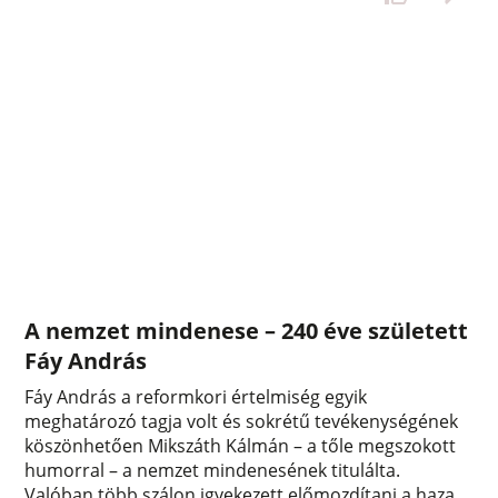
A nemzet mindenese – 240 éve született
Fáy András
Fáy András a reformkori értelmiség egyik
meghatározó tagja volt és sokrétű tevékenységének
köszönhetően Mikszáth Kálmán – a tőle megszokott
humorral – a nemzet mindenesének titulálta.
Valóban több szálon igyekezett előmozdítani a haza