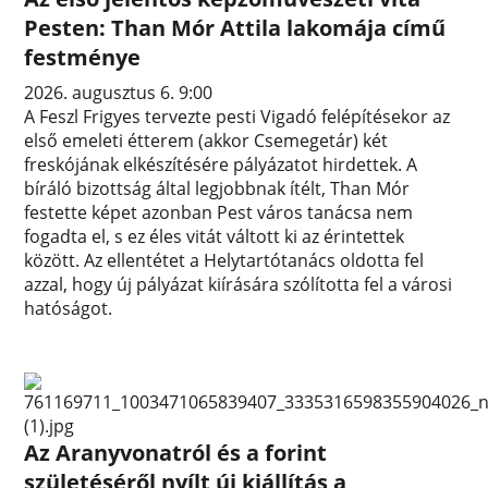
Pesten: Than Mór Attila lakomája című
festménye
2026. augusztus 6. 9:00
A Feszl Frigyes tervezte pesti Vigadó felépítésekor az
első emeleti étterem (akkor Csemegetár) két
freskójának elkészítésére pályázatot hirdettek. A
bíráló bizottság által legjobbnak ítélt, Than Mór
festette képet azonban Pest város tanácsa nem
fogadta el, s ez éles vitát váltott ki az érintettek
között. Az ellentétet a Helytartótanács oldotta fel
azzal, hogy új pályázat kiírására szólította fel a városi
hatóságot.
Az Aranyvonatról és a forint
születéséről nyílt új kiállítás a