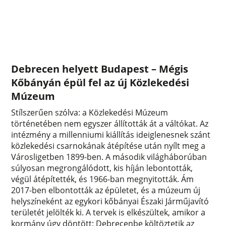
Debrecen helyett Budapest – Mégis
Kőbányán épül fel az új Közlekedési
Múzeum
Stílszerűen szólva: a Közlekedési Múzeum
történetében nem egyszer állították át a váltókat. Az
intézmény a millenniumi kiállítás ideiglenesnek szánt
közlekedési csarnokának átépítése után nyílt meg a
Városligetben 1899-ben. A második világháborúban
súlyosan megrongálódott, kis híján lebontották,
végül átépítették, és 1966-ban megnyitották. Ám
2017-ben elbontották az épületet, és a múzeum új
helyszíneként az egykori kőbányai Északi Járműjavító
területét jelölték ki. A tervek is elkészültek, amikor a
kormány úgy döntött: Debrecenbe költöztetik az