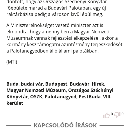
döntött, hogy az Országos Széchényi Könyvtár
főépülete marad a Budavári Palotában, egy új
raktárbázisa pedig a városon kívül épül meg.
A Miniszterelnökséget vezető miniszter azt is
elmondta, hogy amennyiben a Magyar Nemzeti
Múzeumnak vannak fejlesztési elképzelései, akkor a
kormány kész támogatni az intézmény terjeszkedését
a Palotanegyedben álló állami palotákban.
(MTI)
Buda
,
budai vár
,
Budapest
,
Budavár
,
Hírek
,
Magyar Nemzeti Múzeum
,
Országos Széchényi
Könyvtár
,
OSZK
,
Palotanegyed
,
PestBuda
,
VIII.
kerület
0
0
KAPCSOLÓDÓ ÍRÁSOK