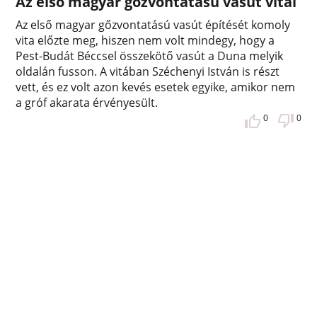
Az első magyar gőzvontatású vasút vitái
Az első magyar gőzvontatású vasút építését komoly
vita előzte meg, hiszen nem volt mindegy, hogy a
Pest-Budát Béccsel összekötő vasút a Duna melyik
oldalán fusson. A vitában Széchenyi István is részt
vett, és ez volt azon kevés esetek egyike, amikor nem
a gróf akarata érvényesült.
0
0