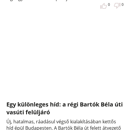
0
0
Egy különleges híd: a régi Bartók Béla úti
vasúti felüljáró
Új, hatalmas, ráadásul végső kialakításában kettős
híd épül Budapesten. A Bartók Béla út felett átvezető