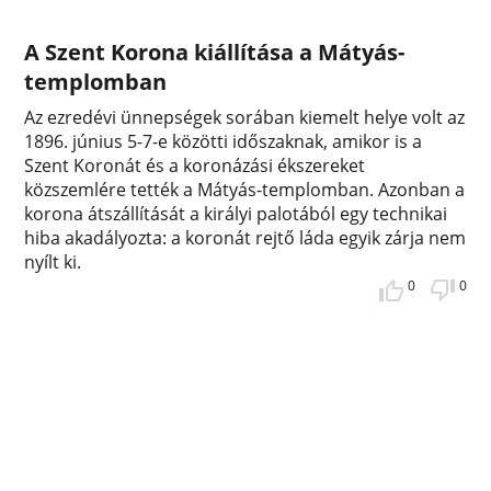
A Szent Korona kiállítása a Mátyás-
templomban
Az ezredévi ünnepségek sorában kiemelt helye volt az
1896. június 5-7-e közötti időszaknak, amikor is a
Szent Koronát és a koronázási ékszereket
közszemlére tették a Mátyás-templomban. Azonban a
korona átszállítását a királyi palotából egy technikai
hiba akadályozta: a koronát rejtő láda egyik zárja nem
nyílt ki.
0
0