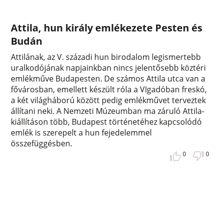
Attila, hun király emlékezete Pesten és
Budán
Attilának, az V. századi hun birodalom legismertebb
uralkodójának napjainkban nincs jelentősebb köztéri
emlékműve Budapesten. De számos Attila utca van a
fővárosban, emellett készült róla a VIgadóban freskó,
a két világháború között pedig emlékművet terveztek
állítani neki. A Nemzeti Múzeumban ma záruló Attila-
kiállításon több, Budapest történetéhez kapcsolódó
emlék is szerepelt a hun fejedelemmel
összefüggésben.
0
0