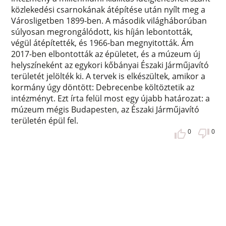
közlekedési csarnokának átépítése után nyílt meg a
Városligetben 1899-ben. A második világháborúban
súlyosan megrongálódott, kis híján lebontották,
végül átépítették, és 1966-ban megnyitották. Ám
2017-ben elbontották az épületet, és a múzeum új
helyszíneként az egykori kőbányai Északi Járműjavító
területét jelölték ki. A tervek is elkészültek, amikor a
kormány úgy döntött: Debrecenbe költöztetik az
intézményt. Ezt írta felül most egy újabb határozat: a
múzeum mégis Budapesten, az Északi Járműjavító
területén épül fel.
0
0