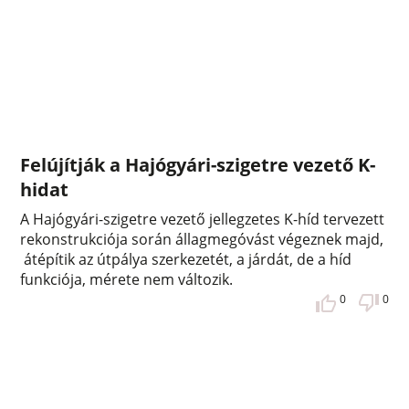
Felújítják a Hajógyári-szigetre vezető K-
hidat
A Hajógyári-szigetre vezető jellegzetes K-híd tervezett
rekonstrukciója során állagmegóvást végeznek majd,
átépítik az útpálya szerkezetét, a járdát, de a híd
funkciója, mérete nem változik.
0
0