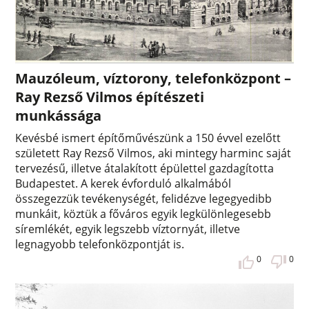
Mauzóleum, víztorony, telefonközpont –
Ray Rezső Vilmos építészeti
munkássága
Kevésbé ismert építőművészünk a 150 évvel ezelőtt
született Ray Rezső Vilmos, aki mintegy harminc saját
tervezésű, illetve átalakított épülettel gazdagította
Budapestet. A kerek évforduló alkalmából
összegezzük tevékenységét, felidézve legegyedibb
munkáit, köztük a főváros egyik legkülönlegesebb
síremlékét, egyik legszebb víztornyát, illetve
legnagyobb telefonközpontját is.
0
0