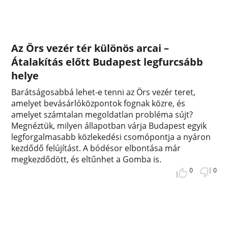
Az Örs vezér tér különös arcai –
Átalakítás előtt Budapest legfurcsább
helye
Barátságosabbá lehet-e tenni az Örs vezér teret,
amelyet bevásárlóközpontok fognak közre, és
amelyet számtalan megoldatlan probléma sújt?
Megnéztük, milyen állapotban várja Budapest egyik
legforgalmasabb közlekedési csomópontja a nyáron
kezdődő felújítást. A bódésor elbontása már
megkezdődött, és eltűnhet a Gomba is.
0
0