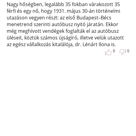
Nagy hőségben, legalább 35 fokban várakozott 35
férfi és egy nő, hogy 1931. május 30-án történelmi
utazáson vegyen részt: az első Budapest–Bécs
menetrend szerinti autóbusz nyitó járatán. Ekkor
még meghívott vendégek foglalták el az autóbusz
üléseit, köztük számos újságíró, illetve velük utazott
az egész vállalkozás kitalálója, dr. Lénárt Ilona is.
0
0