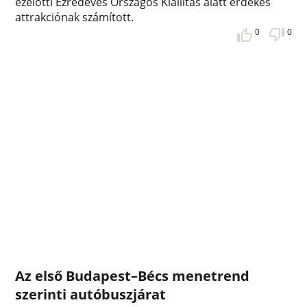
ezelőtti Ezredéves Országos Kiállítás alatt érdekes
attrakciónak számított.
0
0
Az első Budapest–Bécs menetrend
szerinti autóbuszjárat