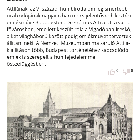
Attilának, az V. századi hun birodalom legismertebb
uralkodójának napjainkban nincs jelentősebb köztéri
emlékműve Budapesten. De számos Attila utca van a
fővárosban, emellett készült róla a VIgadóban freskó,
a két világháború között pedig emlékművet terveztek
állítani neki. A Nemzeti Múzeumban ma záruló Attila-
kiállításon több, Budapest történetéhez kapcsolódó
emlék is szerepelt a hun fejedelemmel
összefüggésben.
0
0