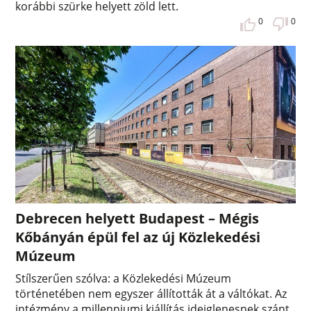
korábbi szürke helyett zöld lett.
0
0
Debrecen helyett Budapest – Mégis
Kőbányán épül fel az új Közlekedési
Múzeum
Stílszerűen szólva: a Közlekedési Múzeum
történetében nem egyszer állították át a váltókat. Az
intézmény a millenniumi kiállítás ideiglenesnek szánt