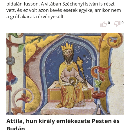
oldalán fusson. A vitában Széchenyi István is részt
vett, és ez volt azon kevés esetek egyike, amikor nem
a gróf akarata érvényesült.
0
0
Attila, hun király emlékezete Pesten és
Budán