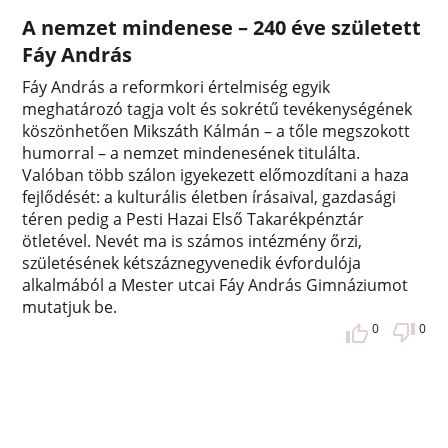
A nemzet mindenese – 240 éve született
Fáy András
Fáy András a reformkori értelmiség egyik
meghatározó tagja volt és sokrétű tevékenységének
köszönhetően Mikszáth Kálmán – a tőle megszokott
humorral – a nemzet mindenesének titulálta.
Valóban több szálon igyekezett előmozdítani a haza
fejlődését: a kulturális életben írásaival, gazdasági
téren pedig a Pesti Hazai Első Takarékpénztár
ötletével. Nevét ma is számos intézmény őrzi,
születésének kétszáznegyvenedik évfordulója
alkalmából a Mester utcai Fáy András Gimnáziumot
mutatjuk be.
0
0