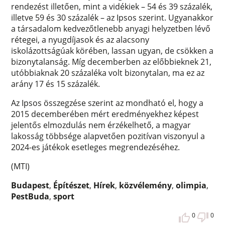
rendezést illetően, mint a vidékiek – 54 és 39 százalék,
illetve 59 és 30 százalék – az Ipsos szerint. Ugyanakkor
a társadalom kedvezőtlenebb anyagi helyzetben lévő
rétegei, a nyugdíjasok és az alacsony
iskolázottságúak körében, lassan ugyan, de csökken a
bizonytalanság. Míg decemberben az előbbieknek 21,
utóbbiaknak 20 százaléka volt bizonytalan, ma ez az
arány 17 és 15 százalék.
Az Ipsos összegzése szerint az mondható el, hogy a
2015 decemberében mért eredményekhez képest
jelentős elmozdulás nem érzékelhető, a magyar
lakosság többsége alapvetően pozitívan viszonyul a
2024-es játékok esetleges megrendezéséhez.
(MTI)
Budapest
,
Építészet
,
Hírek
,
közvélemény
,
olimpia
,
PestBuda
,
sport
0
0