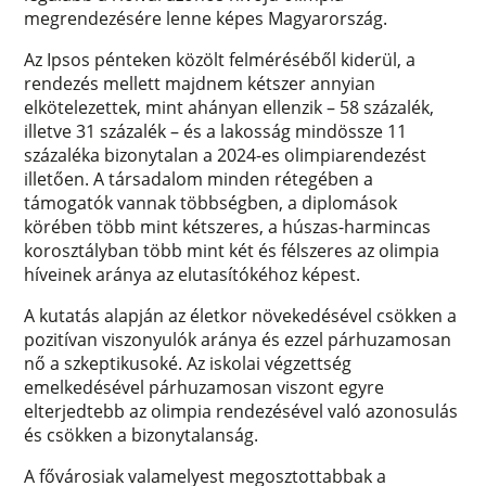
megrendezésére lenne képes Magyarország.
Az Ipsos pénteken közölt felméréséből kiderül, a
rendezés mellett majdnem kétszer annyian
elkötelezettek, mint ahányan ellenzik – 58 százalék,
illetve 31 százalék – és a lakosság mindössze 11
százaléka bizonytalan a 2024-es olimpiarendezést
illetően. A társadalom minden rétegében a
támogatók vannak többségben, a diplomások
körében több mint kétszeres, a húszas-harmincas
korosztályban több mint két és félszeres az olimpia
híveinek aránya az elutasítókéhoz képest.
A kutatás alapján az életkor növekedésével csökken a
pozitívan viszonyulók aránya és ezzel párhuzamosan
nő a szkeptikusoké. Az iskolai végzettség
emelkedésével párhuzamosan viszont egyre
elterjedtebb az olimpia rendezésével való azonosulás
és csökken a bizonytalanság.
A fővárosiak valamelyest megosztottabbak a