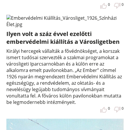
0
0
Ilyen volt a száz évvel ezelőtti
embervédelmi kiállítás a Városligetben
Királyi hercegek vállalták a fővédnökséget, a korszak
ismert tudósai szervezték a szakmai programokat a
városligeti Iparcsarnokban és a külön erre az
alkalomra emelt pavilonokban. „Az Ember” címmel
1926 nyarán megrendezett Embervédelmi Kiállítás az
egészségügy, a rendvédelem, az oktatás- és a
nevelésügy legújabb tudományos vívmányait
vonultatta fel. A főváros külön pavilonokban mutatta
be legmodernebb intézményeit.
0
0