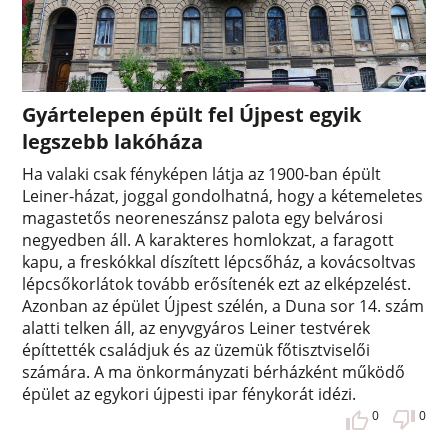
Gyártelepen épült fel Újpest egyik
legszebb lakóháza
Ha valaki csak fényképen látja az 1900-ban épült
Leiner-házat, joggal gondolhatná, hogy a kétemeletes
magastetős neoreneszánsz palota egy belvárosi
negyedben áll. A karakteres homlokzat, a faragott
kapu, a freskókkal díszített lépcsőház, a kovácsoltvas
lépcsőkorlátok tovább erősítenék ezt az elképzelést.
Azonban az épület Újpest szélén, a Duna sor 14. szám
alatti telken áll, az enyvgyáros Leiner testvérek
építtették családjuk és az üzemük főtisztviselői
számára. A ma önkormányzati bérházként működő
épület az egykori újpesti ipar fénykorát idézi.
0
0