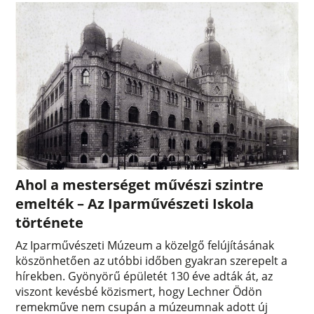
Ahol a mesterséget művészi szintre
emelték – Az Iparművészeti Iskola
története
Az Iparművészeti Múzeum a közelgő felújításának
köszönhetően az utóbbi időben gyakran szerepelt a
hírekben. Gyönyörű épületét 130 éve adták át, az
viszont kevésbé közismert, hogy Lechner Ödön
remekműve nem csupán a múzeumnak adott új