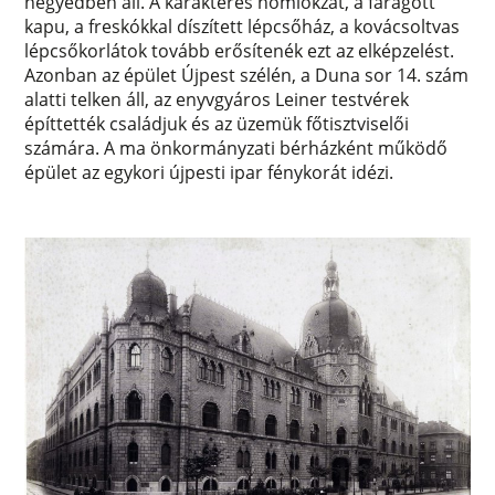
negyedben áll. A karakteres homlokzat, a faragott
kapu, a freskókkal díszített lépcsőház, a kovácsoltvas
lépcsőkorlátok tovább erősítenék ezt az elképzelést.
Azonban az épület Újpest szélén, a Duna sor 14. szám
alatti telken áll, az enyvgyáros Leiner testvérek
építtették családjuk és az üzemük főtisztviselői
számára. A ma önkormányzati bérházként működő
épület az egykori újpesti ipar fénykorát idézi.