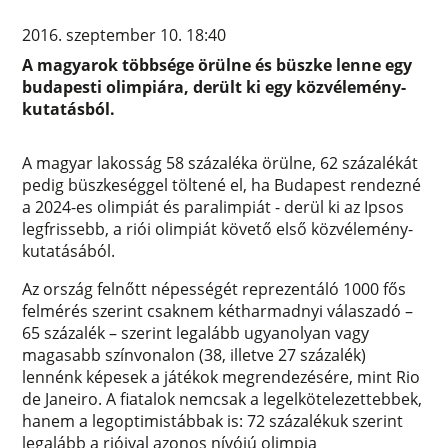
2016. szeptember 10. 18:40
A magyarok többsége örülne és büszke lenne egy
budapesti olimpiára, derült ki egy közvélemény-
kutatásból.
A magyar lakosság 58 százaléka örülne, 62 százalékát
pedig büszkeséggel töltené el, ha Budapest rendezné
a 2024-es olimpiát és paralimpiát - derül ki az Ipsos
legfrissebb, a riói olimpiát követő első közvélemény-
kutatásából.
Az ország felnőtt népességét reprezentáló 1000 fős
felmérés szerint csaknem kétharmadnyi válaszadó –
65 százalék – szerint legalább ugyanolyan vagy
magasabb színvonalon (38, illetve 27 százalék)
lennénk képesek a játékok megrendezésére, mint Rio
de Janeiro. A fiatalok nemcsak a legelkötelezettebbek,
hanem a legoptimistábbak is: 72 százalékuk szerint
legalább a rióival azonos nívójú olimpia