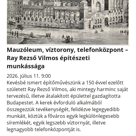
Mauzóleum, víztorony, telefonközpont –
Ray Rezső Vilmos építészeti
munkássága
2026. július 11. 9:00
Kevésbé ismert építőművészünk a 150 évvel ezelőtt
született Ray Rezső Vilmos, aki mintegy harminc saját
tervezésű, illetve átalakított épülettel gazdagította
Budapestet. A kerek évforduló alkalmából
összegezzük tevékenységét, felidézve legegyedibb
munkáit, köztük a főváros egyik legkülönlegesebb
síremlékét, egyik legszebb víztornyát, illetve
legnagyobb telefonközpontját is.