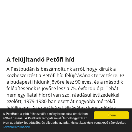
A felújítandó Petőfi híd
A Pestbudán is beszámoltunk arról, hogy kiírták a
közbeszerzést a Petőfi híd felújításának tervezésre. Ez
a budapesti hidunk jövőre lesz 90 éves, és a második
felépítésének is jövőre lesz a 75. évfordulója. Tehát
nem egy fiatal hídról van szó, ráadásul évtizedekkel
ezelőtt, 1979-1980-ban esett át nagyobb mértékű
felújításon. A tervpályázat kiírásához kapcsolódva
cikkünkben felidézzük a Petőfi híd építésének
A PestBuda a jobb felhasználói élmény biztosítása érdekében
Értem
sütiket használ. A PestBuda látogatásával Ön beleegyezik az
történetét.
ilyen adatfájlok fogadásába és elfogadja az adat- és sütikezelésre vonatkozó irányelveket.
0
0
További információk