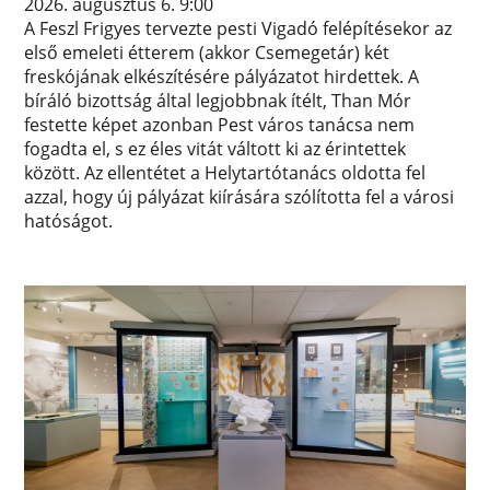
2026. augusztus 6. 9:00
A Feszl Frigyes tervezte pesti Vigadó felépítésekor az
első emeleti étterem (akkor Csemegetár) két
freskójának elkészítésére pályázatot hirdettek. A
bíráló bizottság által legjobbnak ítélt, Than Mór
festette képet azonban Pest város tanácsa nem
fogadta el, s ez éles vitát váltott ki az érintettek
között. Az ellentétet a Helytartótanács oldotta fel
azzal, hogy új pályázat kiírására szólította fel a városi
hatóságot.