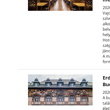
202
Vaj
szí
alk
belv
hel
Hot
szé
Jáno
A m
for
Er
Bu
2020
A b
tal
élet