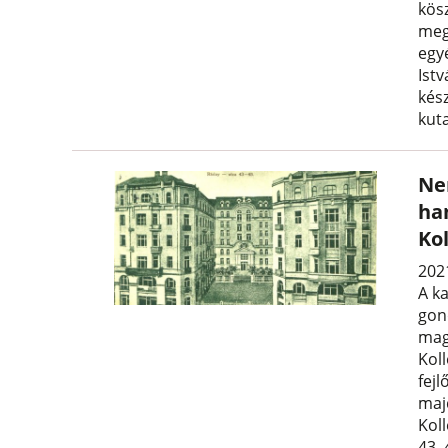
kös
megé
egy
Istv
kész
kut
Ne
ha
Ko
2021
A k
gon
mag
Kol
fejl
maj
Kol
43–