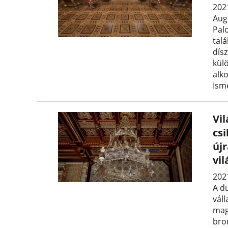
202
Aug
Pal
talá
dís
külö
alk
Ism
Vil
csi
újr
vil
202
A d
vál
magá
bro