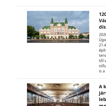
120
Vá
dí
202
Újpe
21-
épí
ter
től
stíl
is a
A 
jár
leb
me