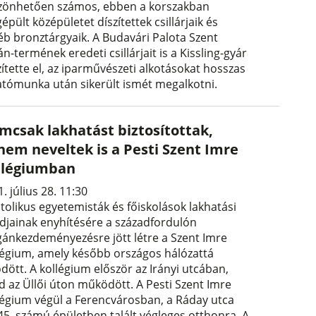
zönhetően számos, ebben a korszakban
pült középületet díszítettek csillárjaik és
éb bronztárgyaik. A Budavári Palota Szent
án-termének eredeti csillárjait is a Kissling-gyár
ítette el, az iparművészeti alkotásokat hosszas
atómunka után sikerült ismét megalkotni.
mcsak lakhatást biztosítottak,
nem neveltek is a Pesti Szent Imre
llégiumban
. július 28. 11:30
atolikus egyetemisták és főiskolások lakhatási
djainak enyhítésére a századfordulón
ánkezdeményezésre jött létre a Szent Imre
légium, amely később országos hálózattá
ődött. A kollégium először az Irányi utcában,
d az Üllői úton működött. A Pesti Szent Imre
légium végül a Ferencvárosban, a Ráday utca
45. számú épületben talált végleges otthonra. A