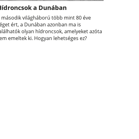
Hídroncsok a Dunában
 második világháború több mint 80 éve
éget ért, a Dunában azonban ma is
alálhatók olyan hídroncsok, amelyeket azóta
em emeltek ki. Hogyan lehetséges ez?