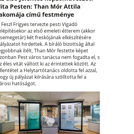
ita Pesten: Than Mór Attila
lakomája című festménye
 Feszl Frigyes tervezte pesti Vigadó
elépítésekor az első emeleti étterem (akkor
semegetár) két freskójának elkészítésére
ályázatot hirdettek. A bíráló bizottság által
egjobbnak ítélt, Than Mór festette képet
zonban Pest város tanácsa nem fogadta el, s
z éles vitát váltott ki az érintettek között. Az
llentétet a Helytartótanács oldotta fel azzal,
ogy új pályázat kiírására szólította fel a
árosi hatóságot.