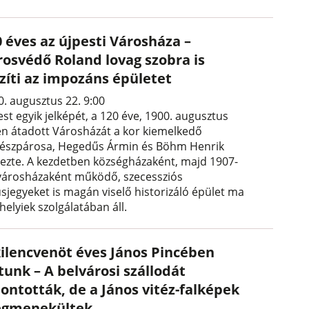
 éves az újpesti Városháza –
rosvédő Roland lovag szobra is
szíti az impozáns épületet
0. augusztus 22. 9:00
st egyik jelképét, a 120 éve, 1900. augusztus
én átadott Városházát a kor kiemelkedő
tészpárosa, Hegedűs Ármin és Böhm Henrik
vezte. A kezdetben községházaként, majd 1907-
 városházaként működő, szecessziós
usjegyeket is magán viselő historizáló épület ma
 helyiek szolgálatában áll.
kilencvenöt éves János Pincében
tunk – A belvárosi szállodát
ontották, de a János vitéz-falképek
gmenekültek