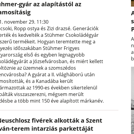
ühmer-gyár az alapítástól az
lamosításig
A
s
1. november 29. 11:30
 csoki, Ropp ostya és Zizi drazsé. Generációk
erték és kedvelték a Stühmer Csokoládégyár
A
szerű termékeit. Hogyan teremtette meg a
n
gyezés időszakában Stühmer Frigyes
a
yarország első és egyben legnagyobb
b
koládégyárát a Józsefvárosban, és miért kellett
öltöznie az üzemnek a szomszédos
encvárosba? A gyárat a II. világháború után
amosították, és a Kanadába került
zármazottak az 1990-es években sikertelenül
bálták visszaszerezni, mégsem merült
edésbe a több mint 150 éve alapított márkanév.
Neuschlosz fivérek alkották a Szent
tván-terem intarziás parkettáját