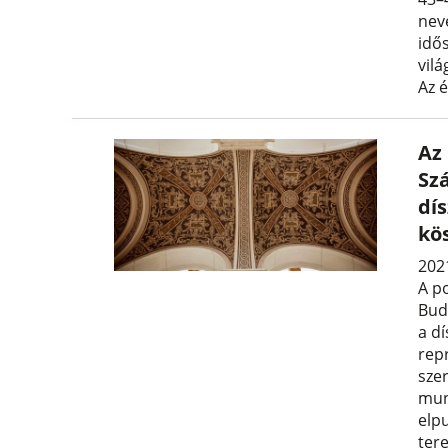
nev
idős
vil
Az 
Az
Sz
dí
kö
2021
A p
Bud
a d
rep
szer
mun
elp
tere