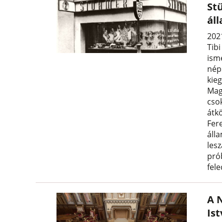
St
ál
202
Tibi
ism
nép
kie
Mag
cso
átk
Fer
áll
les
pró
fel
A 
Is