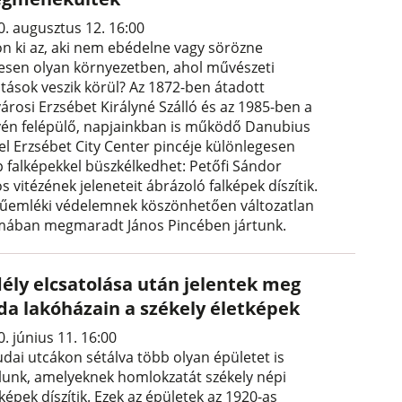
0. augusztus 12. 16:00
on ki az, aki nem ebédelne vagy sörözne
vesen olyan környezetben, ahol művészeti
otások veszik körül? Az 1872-ben átadott
árosi Erzsébet Királyné Szálló és az 1985-ben a
yén felépülő, napjainkban is működő Danubius
el Erzsébet City Center pincéje különlegesen
p falképekkel büszkélkedhet: Petőfi Sándor
s vitézének jeleneteit ábrázoló falképek díszítik.
űemléki védelemnek köszönhetően változatlan
mában megmaradt János Pincében jártunk.
dély elcsatolása után jelentek meg
da lakóházain a székely életképek
. június 11. 16:00
udai utcákon sétálva több olyan épületet is
álunk, amelyeknek homlokzatát székely népi
képek díszítik. Ezek az épületek az 1920-as