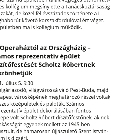
es kollégium megsínylette a Tanácsköztársaság
zakát, de közel fél évszázados története a II.
ágháborút követő korszakfordulóval ért véget.
épületben ma is kollégium működik.
 Operaháztól az Országházig –
ámos reprezentatív épület
szítőfestését Scholtz Róbertnek
szönhetjük
. július 5. 9:30
olgáriasodó, világvárossá váló Pest-Buda, majd
apest városképének meghatározó részei voltak
íszes középületek és paloták. Számos
rezentatív épület dekorálásában fontos
epe volt Scholtz Róbert díszítőfestőnek, akinek
kásságát egyebek mellett az 1945-ben
usztult, de hamarosan újjászülető Szent István-
m is dicséri.