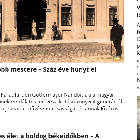
v
A
f
C
p
l
a
e
bb mestere – Száz éve hunyt el
e
h
v
el Parádfürdőn Gottermayer Nándor, aki a magyar
inek csodálatos, művészi kötésű könyveit generációk
ük a jeles iparművész munkásságát és annak fővárosi
es élet a boldog békeidőkben – A