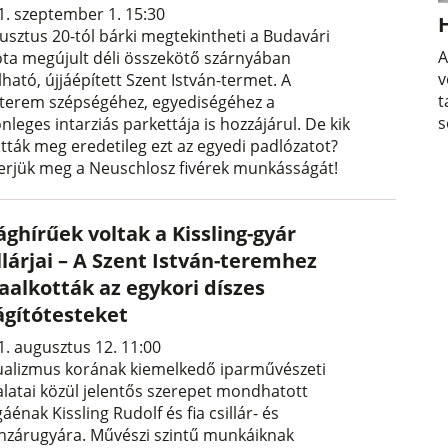
1. szeptember 1. 15:30
usztus 20-tól bárki megtekintheti a Budavári
A
ota megújult déli összekötő szárnyában
v
lható, újjáépített Szent István-termet. A
t
zterem szépségéhez, egyediségéhez a
s
nleges intarziás parkettája is hozzájárul. De kik
ották meg eredetileg ezt az egyedi padlózatot?
erjük meg a Neuschlosz fivérek munkásságát!
ághírűek voltak a Kissling-gyár
llárjai – A Szent István-teremhez
aalkották az egykori díszes
ágítótesteket
1. augusztus 12. 11:00
ualizmus korának kiemelkedő iparművészeti
lalatai közül jelentős szerepet mondhatott
énak Kissling Rudolf és fia csillár- és
nzárugyára. Művészi szintű munkáiknak