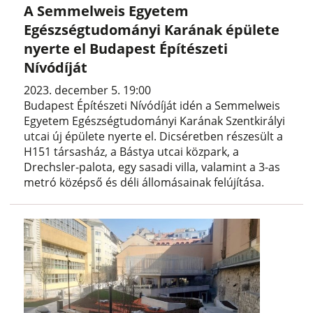
A Semmelweis Egyetem
Egészségtudományi Karának épülete
nyerte el Budapest Építészeti
Nívódíját
2023. december 5. 19:00
Budapest Építészeti Nívódíját idén a Semmelweis
Egyetem Egészségtudományi Karának Szentkirályi
utcai új épülete nyerte el. Dicséretben részesült a
H151 társasház, a Bástya utcai közpark, a
Drechsler-palota, egy sasadi villa, valamint a 3-as
metró középső és déli állomásainak felújítása.