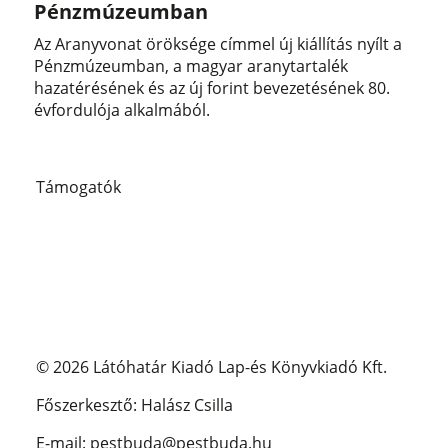
Pénzmúzeumban
Az Aranyvonat öröksége címmel új kiállítás nyílt a
Pénzmúzeumban, a magyar aranytartalék
hazatérésének és az új forint bevezetésének 80.
évfordulója alkalmából.
Támogatók
© 2026 Látóhatár Kiadó Lap-és Könyvkiadó Kft.
Főszerkesztő: Halász Csilla
E-mail: pestbuda@pestbuda.hu