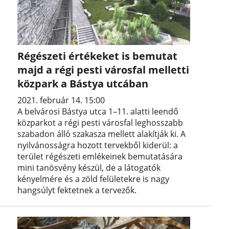
Régészeti értékeket is bemutat
majd a régi pesti városfal melletti
közpark a Bástya utcában
2021. február 14. 15:00
A belvárosi Bástya utca 1–11. alatti leendő
közparkot a régi pesti városfal leghosszabb
szabadon álló szakasza mellett alakítják ki. A
nyilvánosságra hozott tervekből kiderül: a
terület régészeti emlékeinek bemutatására
mini tanösvény készül, de a látogatók
kényelmére és a zöld felületekre is nagy
hangsúlyt fektetnek a tervezők.