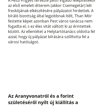
A Feszl Frigyes tervezte pesti Vigadó felépítésekor
az első emeleti étterem (akkor Csemegetár) két
freskójának elkészítésére pályázatot hirdettek. A
bíráló bizottság által legjobbnak ítélt, Than Mór
festette képet azonban Pest város tanácsa nem
fogadta el, s ez éles vitát váltott ki az érintettek
között. Az ellentétet a Helytartótanács oldotta fel
azzal, hogy új pályázat kiírására szólította fel a
városi hatóságot.
Az Aranyvonatról és a forint
születéséről nyílt új kiállítás a