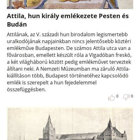
Attila, hun király emlékezete Pesten és
Budán
Attilának, az V. századi hun birodalom legismertebb
uralkodójának napjainkban nincs jelentősebb köztéri
emlékműve Budapesten. De számos Attila utca van a
fővárosban, emellett készült róla a VIgadóban freskó,
a két világháború között pedig emlékművet terveztek
állítani neki. A Nemzeti Múzeumban ma záruló Attila-
kiállításon több, Budapest történetéhez kapcsolódó
emlék is szerepelt a hun fejedelemmel
összefüggésben.
0
0