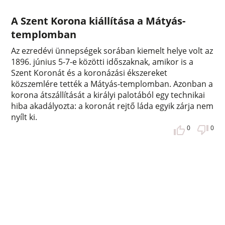
A Szent Korona kiállítása a Mátyás-
templomban
Az ezredévi ünnepségek sorában kiemelt helye volt az
1896. június 5-7-e közötti időszaknak, amikor is a
Szent Koronát és a koronázási ékszereket
közszemlére tették a Mátyás-templomban. Azonban a
korona átszállítását a királyi palotából egy technikai
hiba akadályozta: a koronát rejtő láda egyik zárja nem
nyílt ki.
0
0