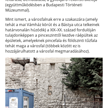
(együttműködésben a Budapesti Történeti
Múzeummal).
Mint ismert, a városfalnak erre a szakaszára (amely
tehát a mai Vámház körút és a Bástya utca telkeinek
határvonalán húzódik) a XIX–XX. század fordulóján
tulajdonképpen a pinceszinttől kezdve ráépültek az
épületek, amelyeknek pincefala és földszinti tűzfala
tehát maga a városfal (többek között ez is
hozzájárulhatott a városfal megmaradásához).