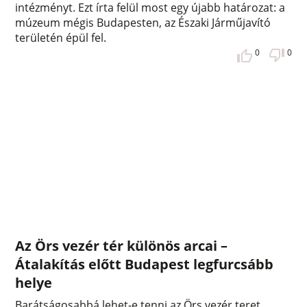
intézményt. Ezt írta felül most egy újabb határozat: a
múzeum mégis Budapesten, az Északi Járműjavító
területén épül fel.
0
0
Az Örs vezér tér különös arcai –
Átalakítás előtt Budapest legfurcsább
helye
Barátságosabbá lehet-e tenni az Örs vezér teret,