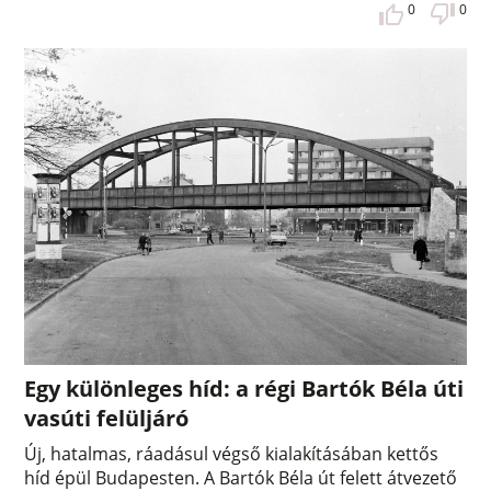
0
0
Egy különleges híd: a régi Bartók Béla úti
vasúti felüljáró
Új, hatalmas, ráadásul végső kialakításában kettős
híd épül Budapesten. A Bartók Béla út felett átvezető