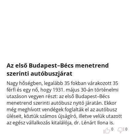
Az első Budapest–Bécs menetrend
szerinti autóbuszjárat
Nagy hőségben, legalább 35 fokban várakozott 35
férfi és egy nő, hogy 1931. május 30-án történelmi
utazáson vegyen részt: az első Budapest–Bécs
menetrend szerinti autóbusz nyitó járatán. Ekkor
még meghívott vendégek foglalták el az autóbusz
üléseit, köztük számos újságíró, illetve velük utazott
az egész vállalkozás kitalálója, dr. Lénárt Ilona is.
0
0