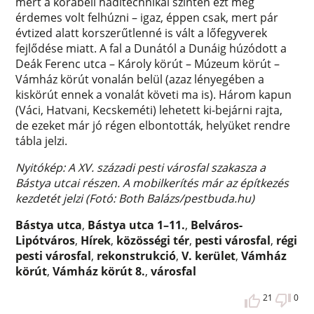
mert a korabeli haditechnikai szinten ezt még
érdemes volt felhúzni – igaz, éppen csak, mert pár
évtized alatt korszerűtlenné is vált a lőfegyverek
fejlődése miatt. A fal a Dunától a Dunáig húzódott a
Deák Ferenc utca – Károly körút – Múzeum körút –
Vámház körút vonalán belül (azaz lényegében a
kiskörút ennek a vonalát követi ma is). Három kapun
(Váci, Hatvani, Kecskeméti) lehetett ki-bejárni rajta,
de ezeket már jó régen elbontották, helyüket rendre
tábla jelzi.
Nyitókép: A XV. századi pesti városfal szakasza a
Bástya utcai részen. A mobilkerítés már az építkezés
kezdetét jelzi (Fotó: Both Balázs/pestbuda.hu)
Bástya utca
,
Bástya utca 1–11.
,
Belváros-
Lipótváros
,
Hírek
,
közösségi tér
,
pesti városfal
,
régi
pesti városfal
,
rekonstrukció
,
V. kerület
,
Vámház
körút
,
Vámház körút 8.
,
városfal
21
0