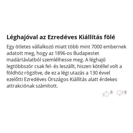
Léghajóval az Ezredéves Kiállítás fölé
Egy ötletes vállalkozó miatt több mint 7000 embernek
adatott meg, hogy az 1896-os Budapestet
madártávlatból szemlélhesse meg. A léghajó
legtöbbször csak fel- és leszállt, hiszen kötéllel volt a
földhöz rögzítve, de ez a légi utazás a 130 évvel
ezelőtti Ezredéves Országos Kiállítás alatt érdekes
attrakciónak számított.
0
0