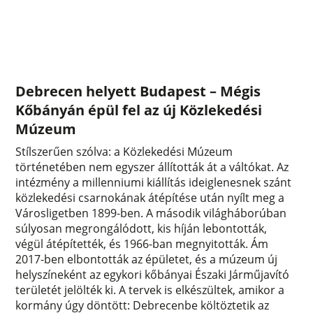
Debrecen helyett Budapest – Mégis
Kőbányán épül fel az új Közlekedési
Múzeum
Stílszerűen szólva: a Közlekedési Múzeum
történetében nem egyszer állították át a váltókat. Az
intézmény a millenniumi kiállítás ideiglenesnek szánt
közlekedési csarnokának átépítése után nyílt meg a
Városligetben 1899-ben. A második világháborúban
súlyosan megrongálódott, kis híján lebontották,
végül átépítették, és 1966-ban megnyitották. Ám
2017-ben elbontották az épületet, és a múzeum új
helyszíneként az egykori kőbányai Északi Járműjavító
területét jelölték ki. A tervek is elkészültek, amikor a
kormány úgy döntött: Debrecenbe költöztetik az