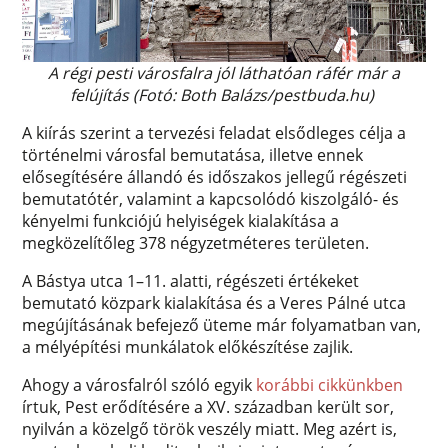
A régi pesti városfalra jól láthatóan ráfér már a
felújítás (Fotó: Both Balázs/pestbuda.hu)
A kiírás szerint a tervezési feladat elsődleges célja a
történelmi városfal bemutatása, illetve ennek
elősegítésére állandó és időszakos jellegű régészeti
bemutatótér, valamint a kapcsolódó kiszolgáló- és
kényelmi funkciójú helyiségek kialakítása a
megközelítőleg 378 négyzetméteres területen.
A Bástya utca 1–11. alatti, régészeti értékeket
bemutató közpark kialakítása és a Veres Pálné utca
megújításának befejező üteme már folyamatban van,
a mélyépítési munkálatok előkészítése zajlik.
Ahogy a városfalról szóló egyik
korábbi cikkünkben
írtuk, Pest erődítésére a XV. században került sor,
nyilván a közelgő török veszély miatt. Meg azért is,