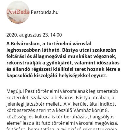
Pestbuda.hu
2020. augusztus 23. 14:00
A Belvárosban, a történelmi városfal
leghosszabban látható, Bástya utcai szakaszán
feltárási és állagmegóvási munkákat végeznek,
rekonstruálják a gyilokjárót, valamint időszakos
és állandó régészeti kiállítási teret hoznak létre a
kapcsolódó kiszolgáló-helyiségekkel együtt.
Megújul Pest történelmi városfalának legismertebb
közterületi szakasza a belvárosi Bástya utcában, a
jelenlegi játszótér mellett. A V. kerület által indított
közbeszerzés szerint a készülő Vámház körút 8.
közösségi és kulturális tér beruházás „hangsúlyos
eleme" lesz a itt futó történelmi városfal megóvása,
feltárása, bemutatása, a gyilokjáró rekonstrukciója