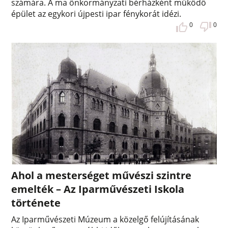
számára. A ma önkormányzati bérházként működő
épület az egykori újpesti ipar fénykorát idézi.
0
0
Ahol a mesterséget művészi szintre
emelték – Az Iparművészeti Iskola
története
Az Iparművészeti Múzeum a közelgő felújításának