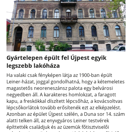
Gyártelepen épült fel Újpest egyik
legszebb lakóháza
Ha valaki csak fényképen látja az 1900-ban épült
Leiner-házat, joggal gondolhatná, hogy a kétemeletes
magastetős neoreneszánsz palota egy belvárosi
negyedben áll. A karakteres homlokzat, a faragott
kapu, a freskókkal díszített lépcsőház, a kovácsoltvas
lépcsőkorlátok tovább erősítenék ezt az elképzelést.
Azonban az épület Újpest szélén, a Duna sor 14. szám
alatti telken áll, az enyvgyáros Leiner testvérek
építtették családjuk és az üzemük főtisztviselői