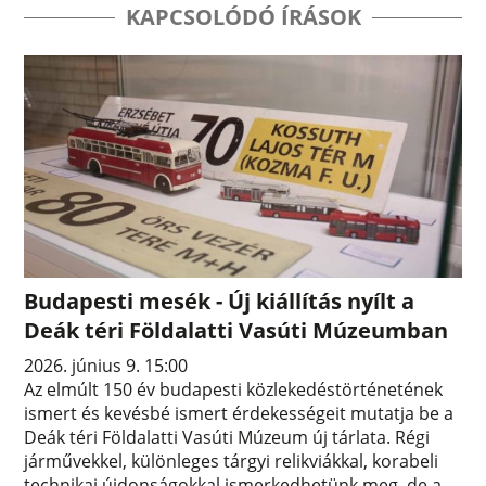
KAPCSOLÓDÓ ÍRÁSOK
Budapesti mesék - Új kiállítás nyílt a
Deák téri Földalatti Vasúti Múzeumban
2026. június 9. 15:00
Az elmúlt 150 év budapesti közlekedéstörténetének
ismert és kevésbé ismert érdekességeit mutatja be a
Deák téri Földalatti Vasúti Múzeum új tárlata. Régi
járművekkel, különleges tárgyi relikviákkal, korabeli
technikai újdonságokkal ismerkedhetünk meg, de a