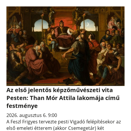
Az első jelentős képzőművészeti vita
Pesten: Than Mór Attila lakomája című
festménye
2026. augusztus 6. 9:00
A Feszl Frigyes tervezte pesti Vigadó felépítésekor az
első emeleti étterem (akkor Csemegetár) két