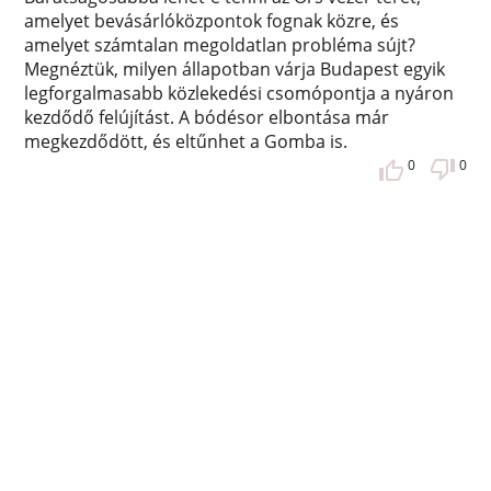
amelyet bevásárlóközpontok fognak közre, és
amelyet számtalan megoldatlan probléma sújt?
Megnéztük, milyen állapotban várja Budapest egyik
legforgalmasabb közlekedési csomópontja a nyáron
kezdődő felújítást. A bódésor elbontása már
megkezdődött, és eltűnhet a Gomba is.
0
0