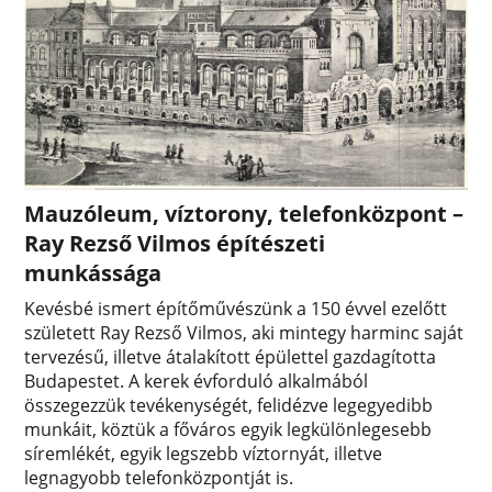
Mauzóleum, víztorony, telefonközpont –
Ray Rezső Vilmos építészeti
munkássága
Kevésbé ismert építőművészünk a 150 évvel ezelőtt
született Ray Rezső Vilmos, aki mintegy harminc saját
tervezésű, illetve átalakított épülettel gazdagította
Budapestet. A kerek évforduló alkalmából
összegezzük tevékenységét, felidézve legegyedibb
munkáit, köztük a főváros egyik legkülönlegesebb
síremlékét, egyik legszebb víztornyát, illetve
legnagyobb telefonközpontját is.