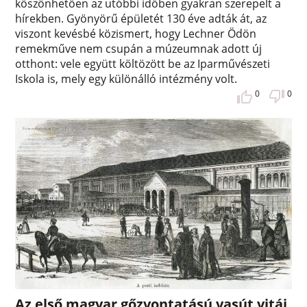
köszönhetően az utóbbi időben gyakran szerepelt a
hírekben. Gyönyörű épületét 130 éve adták át, az
viszont kevésbé közismert, hogy Lechner Ödön
remekműve nem csupán a múzeumnak adott új
otthont: vele együtt költözött be az Iparművészeti
Iskola is, mely egy különálló intézmény volt.
0
0
Az első magyar gőzvontatású vasút vitái