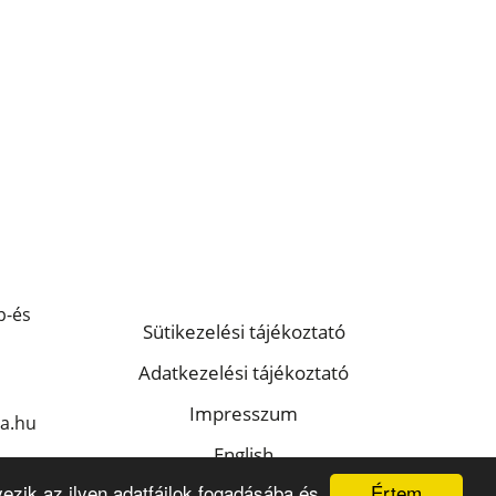
p-és
Sütikezelési tájékoztató
Adatkezelési tájékoztató
Impresszum
a.hu
English
HU ISSN 2786-2119
Értem
ezik az ilyen adatfájlok fogadásába és