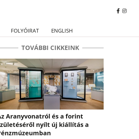
FOLYÓIRAT
ENGLISH
TOVÁBBI CIKKEINK
z Aranyvonatról és a forint
zületéséről nyílt új kiállítás a
Pénzmúzeumban