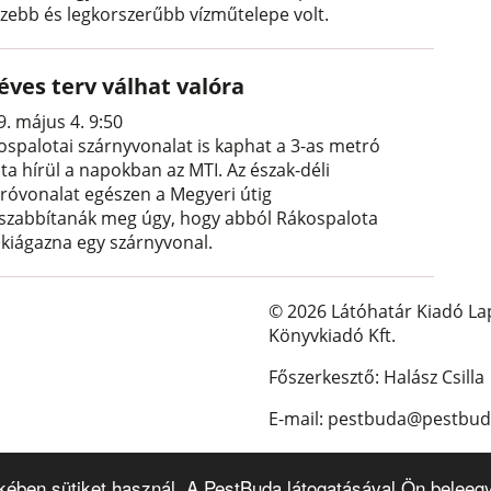
szebb és legkorszerűbb vízműtelepe volt.
éves terv válhat valóra
9. május 4. 9:50
ospalotai szárnyvonalat is kaphat a 3-as metró
ta hírül a napokban az MTI. Az észak-déli
róvonalat egészen a Megyeri útig
szabbítanák meg úgy, hogy abból Rákospalota
é kiágazna egy szárnyvonal.
© 2026 Látóhatár Kiadó La
Könyvkiadó Kft.
Főszerkesztő: Halász Csilla
E-mail: pestbuda@pestbud
kében sütiket használ. A PestBuda látogatásával Ön beleegy