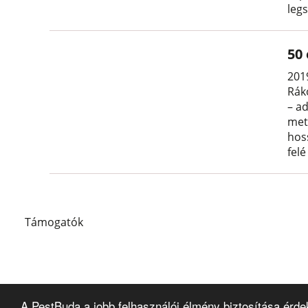
leg
50 
201
Rák
– ad
met
hos
fel
Támogatók
A PestBuda a jobb felhasználói élmény biztosítása érde