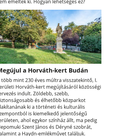
em emeltek ki. Hogyan lehetséges ez?
Megújul a Horváth-kert Budán
 több mint 230 éves múltra visszatekintő, I.
erületi Horváth-kert megújításáról közösségi
ervezés indult. Zöldebb, szebb,
iztonságosabb és élhetőbb közparkot
lakítanának ki a történeti és kulturális
zempontból is kiemelkedő jelentőségű
erületen, ahol egykor színház állt, ma pedig
epomuki Szent János és Déryné szobrát,
alamint a Haydn-emlékművet találjuk.