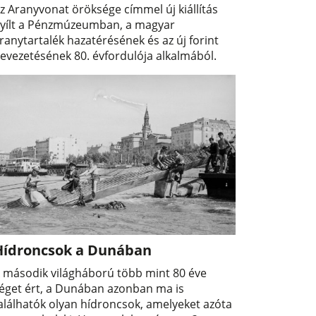
z Aranyvonat öröksége címmel új kiállítás
yílt a Pénzmúzeumban, a magyar
ranytartalék hazatérésének és az új forint
evezetésének 80. évfordulója alkalmából.
Hídroncsok a Dunában
 második világháború több mint 80 éve
éget ért, a Dunában azonban ma is
alálhatók olyan hídroncsok, amelyeket azóta