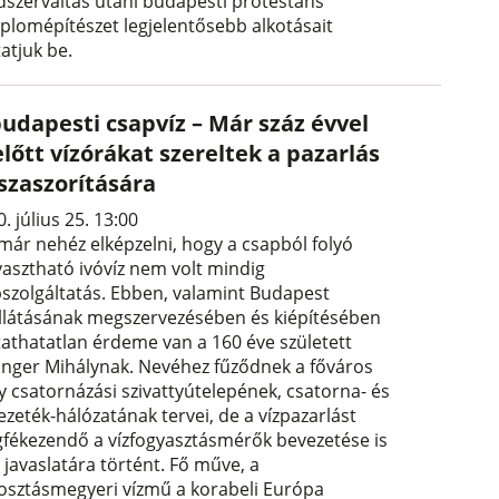
dszerváltás utáni budapesti protestáns
plomépítészet legjelentősebb alkotásait
atjuk be.
budapesti csapvíz – Már száz évvel
lőtt vízórákat szereltek a pazarlás
sszaszorítására
. július 25. 13:00
már nehéz elképzelni, hogy a csapból folyó
yasztható ivóvíz nem volt mindig
pszolgáltatás. Ebben, valamint Budapest
ellátásának megszervezésében és kiépítésében
itathatatlan érdeme van a 160 éve született
linger Mihálynak. Nevéhez fűződnek a főváros
y csatornázási szivattyútelepének, csatorna- és
ezeték-hálózatának tervei, de a vízpazarlást
fékezendő a vízfogyasztásmérők bevezetése is
 javaslatára történt. Fő műve, a
osztásmegyeri vízmű a korabeli Európa