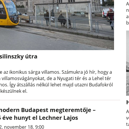
A
n
a
b
silinszky útra
 az ikonikus sárga villamos. Számukra jó hír, hogy a
 a villamosvágányokat, de a Nyugati tér és a Lehel tér
mos. Így átszállás nélkül lehet majd utazni Budafokról
készülnek el.
modern Budapest megteremtője –
A
5 éve hunyt el Lechner Lajos
v
t
2. november 18. 9:00