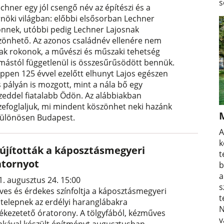
s
chner egy jól csengő név az építészi és a
nöki világban: előbbi elsősorban Lechner
nnek, utóbbi pedig Lechner Lajosnak
zönhető. Az azonos családnév ellenére nem
tak rokonok, a művészi és műszaki tehetség
mástól függetlenül is összesűrűsödött bennük.
éppen 125 évvel ezelőtt elhunyt Lajos egészen
 pályán is mozgott, mint a nála bő egy
izeddel fiatalabb Ödön. Az alábbiakban
zefoglaljuk, mi mindent köszönhet neki hazánk
különösen Budapest.
A
k
lújították a káposztásmegyeri
t
atornyot
b
a
1. augusztus 24. 15:00
s
ves és érdekes színfoltja a káposztásmegyeri
t
ótelepnek az erdélyi haranglábakra
N
ékezetető óratorony. A tölgyfából, kézműves
v