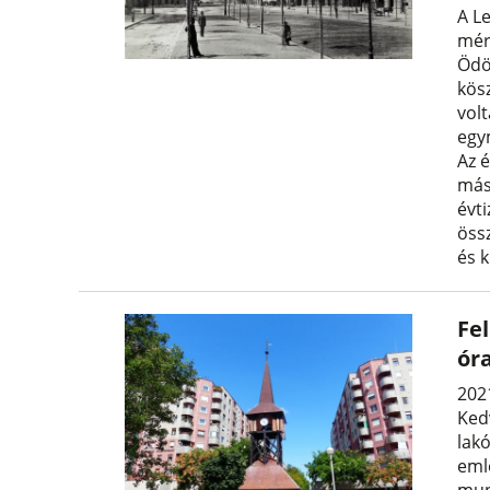
A Le
mér
Ödö
kös
vol
egy
Az 
más
évt
öss
és 
Fe
ór
202
Ked
lak
eml