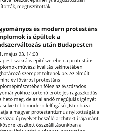
kával készült építményt augusztusban
jították, megtisztították.
gyományos és modern protestáns
mplomok is épültek a
ndszerváltozás után Budapesten
1. május 23. 14:00
apest szakrális építészetében a protestáns
plomok művészi kvalitás tekintetében
határozó szerepet töltenek be. Az elmúlt
minc év fővárosi protestáns
plomépítészetében főleg az évszázados
yományokhoz történő erőteljes ragaszkodás
yelhető meg, de az állandó megújulás igényét
viselve több modern felfogású „Istenháza”
atja a magyar protestantizmus nyitottságát a
 század új nyelvet beszélő architektúrája iránt.
kösdre készített összeállításunkban a