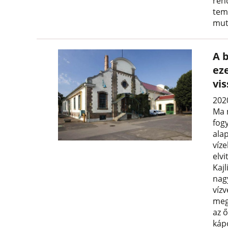
ren
tem
mut
A 
eze
vi
2020
Ma 
fog
ala
víz
elv
Kaj
nag
vízv
meg
az ő
káp