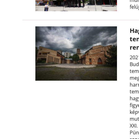
mun
felú
Ha
te
re
202
Bud
tem
meg
har
tem
hag
fig
kép
mut
XXI.
Pün