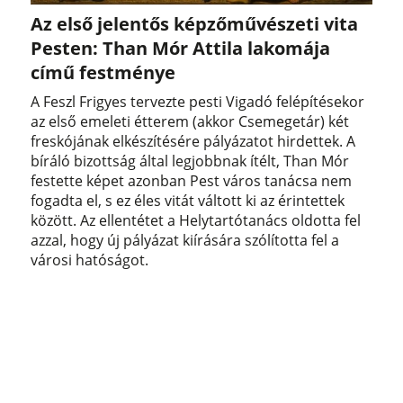
Az első jelentős képzőművészeti vita
Pesten: Than Mór Attila lakomája
című festménye
A Feszl Frigyes tervezte pesti Vigadó felépítésekor
az első emeleti étterem (akkor Csemegetár) két
freskójának elkészítésére pályázatot hirdettek. A
bíráló bizottság által legjobbnak ítélt, Than Mór
festette képet azonban Pest város tanácsa nem
fogadta el, s ez éles vitát váltott ki az érintettek
között. Az ellentétet a Helytartótanács oldotta fel
azzal, hogy új pályázat kiírására szólította fel a
városi hatóságot.