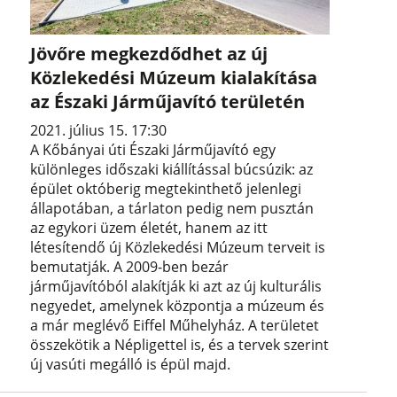
Jövőre megkezdődhet az új
Közlekedési Múzeum kialakítása
az Északi Járműjavító területén
2021. július 15. 17:30
A Kőbányai úti Északi Járműjavító egy
különleges időszaki kiállítással búcsúzik: az
épület októberig megtekinthető jelenlegi
állapotában, a tárlaton pedig nem pusztán
az egykori üzem életét, hanem az itt
létesítendő új Közlekedési Múzeum terveit is
bemutatják. A 2009-ben bezár
járműjavítóból alakítják ki azt az új kulturális
negyedet, amelynek központja a múzeum és
a már meglévő Eiffel Műhelyház. A területet
összekötik a Népligettel is, és a tervek szerint
új vasúti megálló is épül majd.