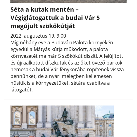
Séta a kutak mentén –
Végiglátogattuk a budai Vár 5
megújult szökőkútját
2022. augusztus 19. 9:00
Míg néhány éve a Budavári Palota környékén
egyedül a Mátyás kútja működött, a palota
környezetét ma már 5 szökőkút díszíti. A felújított
és újraalkotott díszkutak és az őket övező parkok
nemcsak a budai Vár fénykorába röpítenek vissza
bennünket, de a nyári melegben kellemesen
hűsítik is a környezetüket, sétára csábítva a
látogatót.