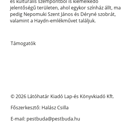
és kulturális szempontból is kiemelkedő
jelentőségű területen, ahol egykor színház állt, ma
pedig Nepomuki Szent János és Déryné szobrát,
valamint a Haydn-emlékművet találjuk.
Támogatók
© 2026 Látóhatár Kiadó Lap-és Könyvkiadó Kft.
Főszerkesztő: Halász Csilla
E-mail: pestbuda@pestbuda.hu