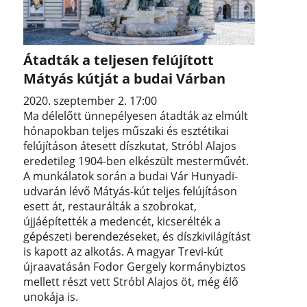
Átadták a teljesen felújított
Mátyás kútját a budai Várban
2020. szeptember 2. 17:00
Ma délelőtt ünnepélyesen átadták az elmúlt
hónapokban teljes műszaki és esztétikai
felújításon átesett díszkutat, Stróbl Alajos
eredetileg 1904-ben elkészült mesterművét.
A munkálatok során a budai Vár Hunyadi-
udvarán lévő Mátyás-kút teljes felújításon
esett át, restaurálták a szobrokat,
újjáépítették a medencét, kicserélték a
gépészeti berendezéseket, és díszkivilágítást
is kapott az alkotás. A magyar Trevi-kút
újraavatásán Fodor Gergely kormánybiztos
mellett részt vett Stróbl Alajos öt, még élő
unokája is.