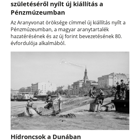
születéséről nyílt új kiállítás a
Pénzmúzeumban
Az Aranyvonat öröksége címmel új kiállítás nyílt a
Pénzmúzeumban, a magyar aranytartalék
hazatérésének és az új forint bevezetésének 80.
évfordulója alkalmából.
Hídroncsok a Dunában