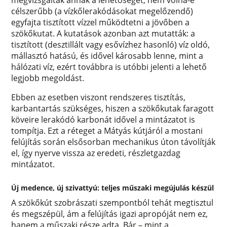
megvizsgálták annak a lehetőségét, nem volna-e
célszerűbb (a vízkőlerakódásokat megelőzendő)
egyfajta tisztított vízzel működtetni a jövőben a
szökőkutat. A kutatások azonban azt mutatták: a
tisztított (desztillált vagy esővízhez hasonló) víz oldó,
mállasztó hatású, és idővel károsabb lenne, mint a
hálózati víz, ezért továbbra is utóbbi jelenti a lehető
legjobb megoldást.
Ebben az esetben viszont rendszeres tisztítás,
karbantartás szükséges, hiszen a szökőkutak faragott
köveire lerakódó karbonát idővel a mintázatot is
tompítja. Ezt a réteget a Mátyás kútjáról a mostani
felújítás során elsősorban mechanikus úton távolítják
el, így nyerve vissza az eredeti, részletgazdag
mintázatot.
Új medence, új szivattyú: teljes műszaki megújulás készül
A szökőkút szobrászati szempontból tehát megtisztul
és megszépül, ám a felújítás igazi apropóját nem ez,
hanem a műszaki része adta. Bár – mint a