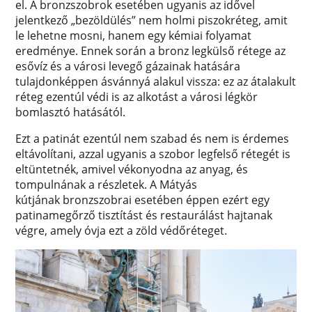
el. A bronzszobrok esetében ugyanis az idővel
jelentkező „bezöldülés” nem holmi piszokréteg, amit
le lehetne mosni, hanem egy kémiai folyamat
eredménye. Ennek során a bronz legkülső rétege az
esővíz és a városi levegő gázainak hatására
tulajdonképpen ásvánnyá alakul vissza: ez az átalakult
réteg ezentúl védi is az alkotást a városi légkör
bomlasztó hatásától.
Ezt a patinát ezentúl nem szabad és nem is érdemes
eltávolítani, azzal ugyanis a szobor legfelső rétegét is
eltüntetnék, amivel vékonyodna az anyag, és
tompulnának a részletek. A Mátyás
kútjának bronzszobrai esetében éppen ezért egy
patinamegőrző tisztítást és restaurálást hajtanak
végre, amely óvja ezt a zöld védőréteget.