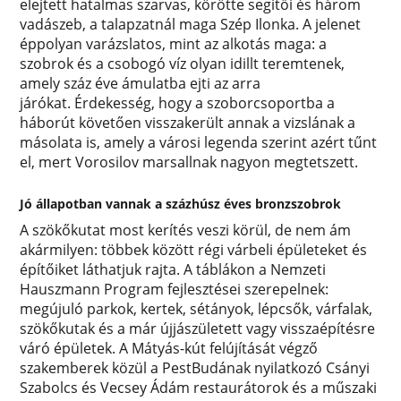
elejtett hatalmas szarvas, körötte segítői és három
vadászeb, a talapzatnál maga Szép Ilonka. A jelenet
éppolyan varázslatos, mint az alkotás maga: a
szobrok és a csobogó víz olyan idillt teremtenek,
amely száz éve ámulatba ejti az arra
járókat. Érdekesség, hogy a szoborcsoportba a
háborút követően visszakerült annak a vizslának a
másolata is, amely a városi legenda szerint azért tűnt
el, mert Vorosilov marsallnak nagyon megtetszett.
Jó állapotban vannak a százhúsz éves bronzszobrok
A szökőkutat most kerítés veszi körül, de nem ám
akármilyen: többek között régi várbeli épületeket és
építőiket láthatjuk rajta. A táblákon a Nemzeti
Hauszmann Program fejlesztései szerepelnek:
megújuló parkok, kertek, sétányok, lépcsők, várfalak,
szökőkutak és a már újjászületett vagy visszaépítésre
váró épületek. A Mátyás-kút felújítását végző
szakemberek közül a PestBudának nyilatkozó Csányi
Szabolcs és Vecsey Ádám restaurátorok és a műszaki