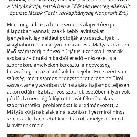
a Mátyás kútja, háttérben a Főőrség nemrég elkészült
épülete látszik (Fotó: Várkapitányság Nonprofit Zrt.)
Mint megtudtuk, a bronzszobrok alapvetően jó
állapotban vannak, csak kisebb javításokat
igényelnek, így például pótolják a vadászkutyák II.
világháború óta hiányzó pórázát és a Mátyás kezében
lévő számszeríj hiányzó húrját is. Ezenkívül lezárják
azokat az – öntési hibákból eredő – részeket is a
szobrokon, amelyeken keresztül a nedvesség
beszivároghat az alkotások belsejébe. Erre azért van
szükség, mert számos bronzszobrot erősít belülről
vasváz, amely azonban víz hatására hajlamos teljesen
átkorrodálni. Ez bizonyos szobrok esetében (ilyen volt
például a nemrég felújított Lovát fékező csikós
szobra) statikai problémákat is eredményezett, a
Mátyás kútjának alakjainál azonban ilyesmiről nincs
szó, csak külső, esztétikai hibákról, amelyeket most
kijavítanak majd.