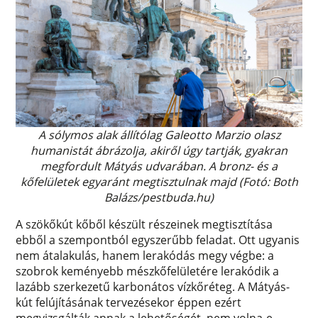
A sólymos alak állítólag Galeotto Marzio olasz
humanistát ábrázolja, akiről úgy tartják, gyakran
megfordult Mátyás udvarában.
A bronz- és a
kőfelületek egyaránt megtisztulnak majd (Fotó: Both
Balázs/pestbuda.hu)
A szökőkút kőből készült részeinek megtisztítása
ebből a szempontból egyszerűbb feladat. Ott ugyanis
nem átalakulás, hanem lerakódás megy végbe: a
szobrok keményebb mészkőfelületére lerakódik a
lazább szerkezetű karbonátos vízkőréteg. A Mátyás-
kút felújításának tervezésekor éppen ezért