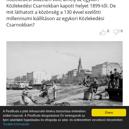
Közlekedési Csarnokban kapott helyet 1899-től. De
mit láthatott a közönség a 130 évvel ezelőtti
millenniumi kiállításon az egykori Közlekedési
Csarnokban?
0
0
A PestBuda a jobb felhasználói élmény biztosítása érdekében
Értem
sütiket használ. A PestBuda látogatásával Ön beleegyezik az
ilyen adatfájlok fogadásába és elfogadja az adat- és sütikezelésre vonatkozó irányelveket.
Hídroncsok a Dunában
További információk