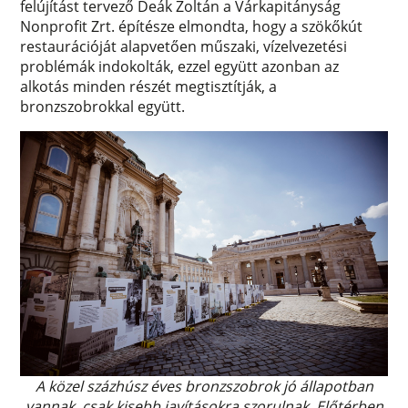
felújítást tervező Deák Zoltán a Várkapitányság
Nonprofit Zrt. építésze elmondta, hogy a szökőkút
restaurációját alapvetően műszaki, vízelvezetési
problémák indokolták, ezzel együtt azonban az
alkotás minden részét megtisztítják, a
bronzszobrokkal együtt.
A közel százhúsz éves bronzszobrok jó állapotban
vannak, csak kisebb javításokra szorulnak. Előtérben