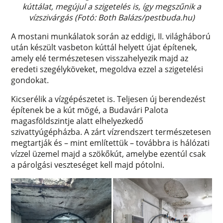
kúttálat, megújul a szigetelés is, így megszűnik a
vízszivárgás (Fotó: Both Balázs/pestbuda.hu)
A mostani munkálatok során az eddigi, II. világháború
után készült vasbeton kúttál helyett újat építenek,
amely elé természetesen visszahelyezik majd az
eredeti szegélyköveket, megoldva ezzel a szigetelési
gondokat.
Kicserélik a vízgépészetet is. Teljesen új berendezést
építenek be a kút mögé, a Budavári Palota
magasföldszintje alatt elhelyezkedő
szivattyúgépházba. A zárt vízrendszert természetesen
megtartják és – mint említettük – továbbra is hálózati
vízzel üzemel majd a szökőkút, amelybe ezentúl csak
a párolgási veszteséget kell majd pótolni.