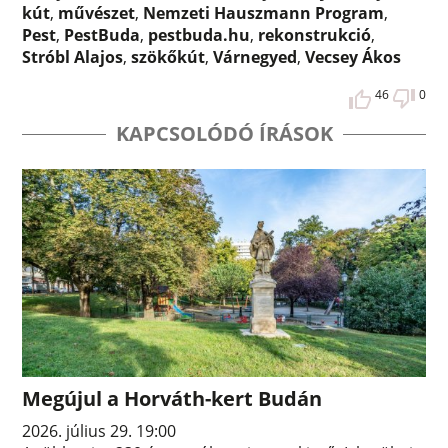
kút
,
művészet
,
Nemzeti Hauszmann Program
,
Pest
,
PestBuda
,
pestbuda.hu
,
rekonstrukció
,
Stróbl Alajos
,
szökőkút
,
Várnegyed
,
Vecsey Ákos
46
0
KAPCSOLÓDÓ ÍRÁSOK
Megújul a Horváth-kert Budán
2026. július 29. 19:00