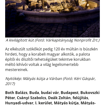
A kivilágított kút (Fotó: Várkapitányság Nonprofit Zrt.)
Az elkészült szökőkút pedig 120 év múltán is büszkén
hirdeti, hogy a korabeli magyar alkotók, a palota
építői és díszítői tehetségüket tekintve korukban
méltó kihívói voltak a világ legelismertebb
mestereinek.
Nyitókép: Mátyás kútja a Várban (Fotó: Kéri Gáspár,
2017)
Both Balázs
,
Buda
,
budai vár
,
Budapest
,
Bukovszki
Péter
,
Csányi Szabolcs
,
Deák Zoltán
,
felújítás
,
Hunyadi-udvar
,
I. kerület
,
Mátyás kútja
,
Mátyás-