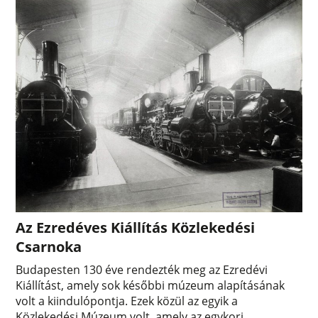
Az Ezredéves Kiállítás Közlekedési
Csarnoka
Budapesten 130 éve rendezték meg az Ezredévi
Kiállítást, amely sok későbbi múzeum alapításának
volt a kiindulópontja. Ezek közül az egyik a
Közlekedési Múzeum volt, amely az egykori