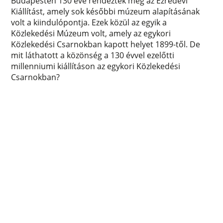
Budapesten 130 éve rendezték meg az Ezredévi
Kiállítást, amely sok későbbi múzeum alapításának
volt a kiindulópontja. Ezek közül az egyik a
Közlekedési Múzeum volt, amely az egykori
Közlekedési Csarnokban kapott helyet 1899-től. De
mit láthatott a közönség a 130 évvel ezelőtti
millenniumi kiállításon az egykori Közlekedési
Csarnokban?