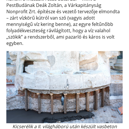
PestBudának Deák Zoltán, a Várkapitányság
Nonprofit Zrt. építésze és vezető tervezője elmondta
– zárt vízkörű kútról van szó (vagyis adott
mennyiségű víz kering benne), az egyre feltűnőbb
folyadékveszteség rávilágított, hogy a víz valahol
„szökik” a rendszerből, ami pazarló és káros is volt
egyben.
Kicserélik a II. világháború után készült vasbeton