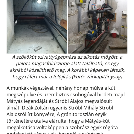
A szökőkút szivattyúgépháza az alkotás mögött, a
palota magasföldszintje alatt található, és egy
aknából közelíthető meg. A korábbi képeken látszik,
hogy ráfért már a felújítás (Fotó: Várkapitányság)
A munkák végeztével, néhány hónap múlva a kút
megszépülve és üzembiztos csobogóval hirdeti majd
Mátyás legendáját és Stróbl Alajos megvalósult
álmát. Deák Zoltán ugyanis Stróbl Mihály Strobl
Alajosról írt könyvére, A gránitoroszlán egyik
történetére utalva elárulta, hogy a Mátyás-kút
megalkotása voltaképpen a szobrász egyik régóta