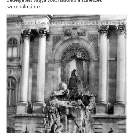
dédelgetett vágya volt, hasonló a színészek
szerepálmához.