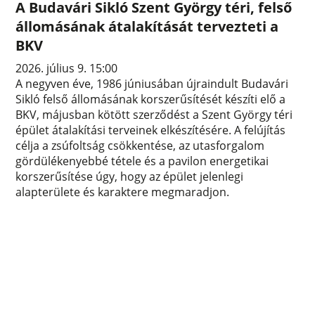
A Budavári Sikló Szent György téri, felső
állomásának átalakítását tervezteti a
BKV
2026. július 9. 15:00
A negyven éve, 1986 júniusában újraindult Budavári
Sikló felső állomásának korszerűsítését készíti elő a
BKV, májusban kötött szerződést a Szent György téri
épület átalakítási terveinek elkészítésére. A felújítás
célja a zsúfoltság csökkentése, az utasforgalom
gördülékenyebbé tétele és a pavilon energetikai
korszerűsítése úgy, hogy az épület jelenlegi
alapterülete és karaktere megmaradjon.