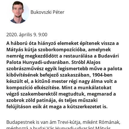
Bukovszki Péter
2020. április 9. 9:00
A háború óta hiányzó elemeket építenek vissza a
Mátyás kútja szoborkompozícióba, amelynek
nemrég megkezdődött a restaurálása a Budavári
Palota Hunyadi-udvarában. Stróbl Alajos
szobrászművész egyik legismertebb műve a palota
kibővítésének befejező szakaszában, 1904-ben
készült el, a kitűnő mester régi nagy álma volt a
kompozíció elkészítése. Mint a munkálatokat
végző szakemberektől megtudtuk, megmarad a
szobrok zöld patinája, és teljes műszaki
felújításon esik át maga a kútszerkezetet is.
Budapestnek is van ám Trevi-kútja, miként Rómának,
méghozzá a budai Vár Hunyadi-udvarán! Mátyás