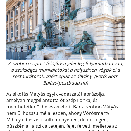
A szoborcsoport felújítása jelenleg folyamatban van,
a szükséges munkálatokat a helyszínen végzik el a
restaurátorok, azért épült az állvány (Fotó: Both
Balázs/pestbuda.hu)
Az alkotás Mátyás egyik vadászatát ábrázolja,
amelyen megpillantotta őt Szép Ilonka, és
menthetetlenül beleszeretett. Bár a szobor-Mátyás
nem ül hosszú méla lesben, ahogy Vörösmarty
Mihály elbeszélő költeményében, de délcegen,
büszkén áll a szikla tetején, fejét felveti, mellette az