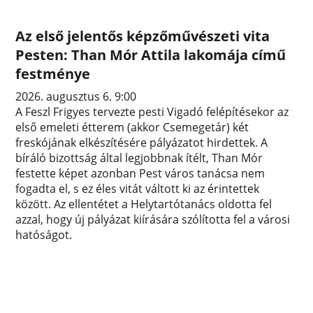
Az első jelentős képzőművészeti vita
Pesten: Than Mór Attila lakomája című
festménye
2026. augusztus 6. 9:00
A Feszl Frigyes tervezte pesti Vigadó felépítésekor az
első emeleti étterem (akkor Csemegetár) két
freskójának elkészítésére pályázatot hirdettek. A
bíráló bizottság által legjobbnak ítélt, Than Mór
festette képet azonban Pest város tanácsa nem
fogadta el, s ez éles vitát váltott ki az érintettek
között. Az ellentétet a Helytartótanács oldotta fel
azzal, hogy új pályázat kiírására szólította fel a városi
hatóságot.