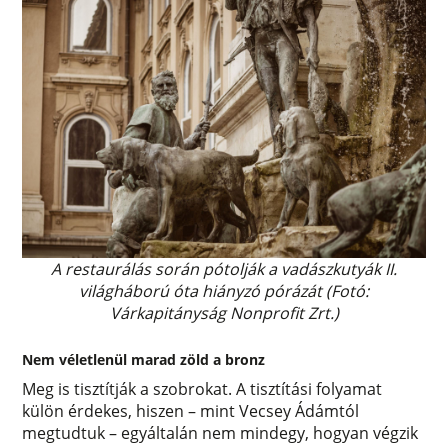
A restaurálás során pótolják a vadászkutyák II.
világháború óta hiányzó pórázát
(Fotó:
Várkapitányság Nonprofit Zrt.)
Nem véletlenül marad zöld a bronz
Meg is tisztítják a szobrokat. A tisztítási folyamat
külön érdekes, hiszen – mint Vecsey Ádámtól
megtudtuk – egyáltalán nem mindegy, hogyan végzik