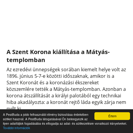
A Szent Korona kiállítása a Mátyás-
templomban
Az ezredévi ünnepségek sorában kiemelt helye volt az
1896. június 5-7-e közötti időszaknak, amikor is a
Szent Koronát és a koronázási ékszereket
közszemlére tették a Mátyás-templomban. Azonban a
korona átszállítását a királyi palotából egy technikai
hiba akadályozta: a koronát rejtő láda egyik zárja nem
nyílt ki.
A PestBuda a jobb felhasználói élmény biztosítása érdekében
0
0
Értem
sütiket használ. A PestBuda látogatásával Ön beleegyezik az
ilyen adatfájlok fogadásába és elfogadja az adat- és sütikezelésre vonatkozó irányelveket.
További információk