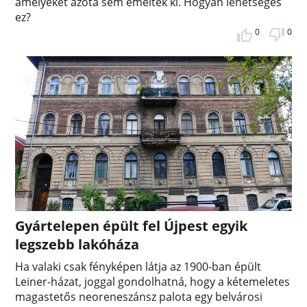
amelyeket azóta sem emeltek ki. Hogyan lehetséges
ez?
0
0
Gyártelepen épült fel Újpest egyik
legszebb lakóháza
Ha valaki csak fényképen látja az 1900-ban épült
Leiner-házat, joggal gondolhatná, hogy a kétemeletes
magastetős neoreneszánsz palota egy belvárosi