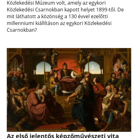
Közlekedési Múzeum volt, amely az egykori
Közlekedési Csarnokban kapott helyet 1899-től. De
mit láthatott a közönség a 130 évvel ezelőtti
millenniumi kiállításon az egykori Közlekedési
Csarnokban?
Az első jelentős képzőművészeti vita