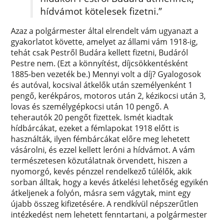
hídvámot kötelesek fizetni.”
Azaz a polgármester által elrendelt vám ugyanazt a
gyakorlatot követte, amelyet az állami vám 1918-ig,
tehát csak Pestről Budára kellett fizetni, Budáról
Pestre nem. (Ezt a könnyítést, díjcsökkentésként
1885-ben vezeték be.) Mennyi volt a díj? Gyalogosok
és autóval, kocsival átkelők után személyenként 1
pengő, kerékpáros, motoros után 2, kézikocsi után 3,
lovas és személygépkocsi után 10 pengő. A
teherautók 20 pengőt fizettek. Ismét kiadtak
hídbárcákat, ezeket a fémlapokat 1918 előtt is
használták, ilyen fémbárcákat előre meg lehetett
vásárolni, és ezzel kellett leróni a hídvámot. A vám
természetesen közutálatnak örvendett, hiszen a
nyomorgó, kevés pénzzel rendelkező túlélők, akik
sorban álltak, hogy a kevés átkelési lehetőség egyikén
átkeljenek a folyón, másra sem vágytak, mint egy
újabb összeg kifizetésére. A rendkívül népszerűtlen
intézkedést nem lehetett fenntartani, a polgármester