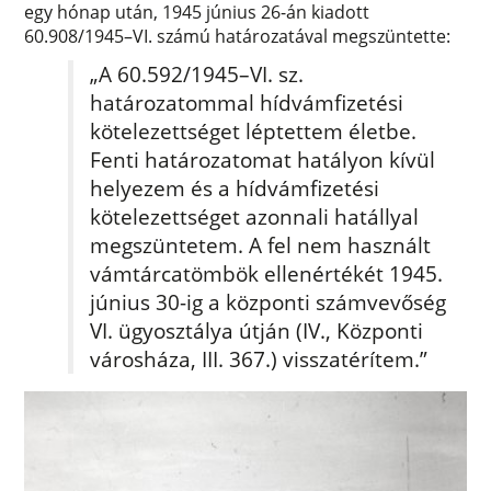
egy hónap után, 1945 június 26-án kiadott
60.908/1945–VI. számú határozatával megszüntette:
„A 60.592/1945–VI. sz.
határozatommal hídvámfizetési
kötelezettséget léptettem életbe.
Fenti határozatomat hatályon kívül
helyezem és a hídvámfizetési
kötelezettséget azonnali hatállyal
megszüntetem. A fel nem használt
vámtárcatömbök ellenértékét 1945.
június 30-ig a központi számvevőség
VI. ügyosztálya útján (IV., Központi
városháza, III. 367.) visszatérítem.”