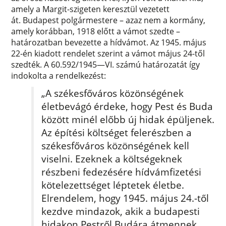
amely a Margit-szigeten keresztül vezetett
át. Budapest polgármestere – azaz nem a kormány,
amely korábban, 1918 előtt a vámot szedte –
határozatban bevezette a hídvámot. Az 1945. május
22-én kiadott rendelet szerint a vámot május 24-től
szedték. A 60.592/1945—VI. számú határozatát így
indokolta a rendelkezést:
„A székesfőváros közönségének
életbevágó érdeke, hogy Pest és Buda
között minél előbb új hidak épüljenek.
Az építési költséget felerészben a
székesfőváros közönségének kell
viselni. Ezeknek a költségeknek
részbeni fedezésére hídvámfizetési
kötelezettséget léptetek életbe.
Elrendelem, hogy 1945. május 24.-től
kezdve mindazok, akik a budapesti
hidakon Pestről Budára átmennek,