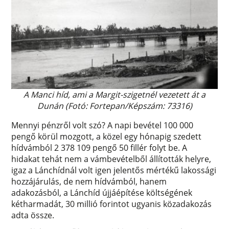
A Manci híd, ami a Margit-szigetnél vezetett át a
Dunán (Fotó: Fortepan/Képszám: 73316)
Mennyi pénzről volt szó? A napi bevétel 100 000
pengő körül mozgott, a közel egy hónapig szedett
hídvámból 2 378 109 pengő 50 fillér folyt be. A
hidakat tehát nem a vámbevételből állították helyre,
igaz a Lánchídnál volt igen jelentős mértékű lakossági
hozzájárulás, de nem hídvámból, hanem
adakozásból, a Lánchíd újjáépítése költségének
kétharmadát, 30 millió forintot ugyanis közadakozás
adta össze.