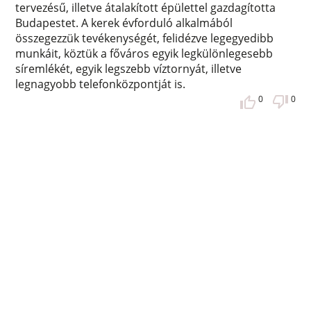
tervezésű, illetve átalakított épülettel gazdagította
Budapestet. A kerek évforduló alkalmából
összegezzük tevékenységét, felidézve legegyedibb
munkáit, köztük a főváros egyik legkülönlegesebb
síremlékét, egyik legszebb víztornyát, illetve
legnagyobb telefonközpontját is.
0
0