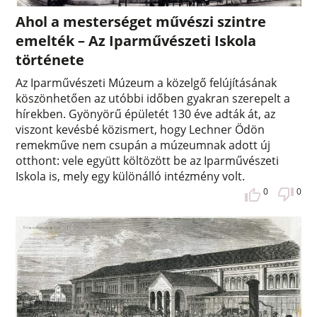
Ahol a mesterséget művészi szintre
emelték – Az Iparművészeti Iskola
története
Az Iparművészeti Múzeum a közelgő felújításának
köszönhetően az utóbbi időben gyakran szerepelt a
hírekben. Gyönyörű épületét 130 éve adták át, az
viszont kevésbé közismert, hogy Lechner Ödön
remekműve nem csupán a múzeumnak adott új
otthont: vele együtt költözött be az Iparművészeti
Iskola is, mely egy különálló intézmény volt.
0
0