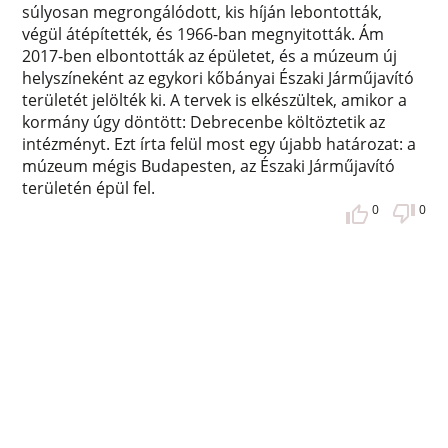
súlyosan megrongálódott, kis híján lebontották,
végül átépítették, és 1966-ban megnyitották. Ám
2017-ben elbontották az épületet, és a múzeum új
helyszíneként az egykori kőbányai Északi Járműjavító
területét jelölték ki. A tervek is elkészültek, amikor a
kormány úgy döntött: Debrecenbe költöztetik az
intézményt. Ezt írta felül most egy újabb határozat: a
múzeum mégis Budapesten, az Északi Járműjavító
területén épül fel.
0
0