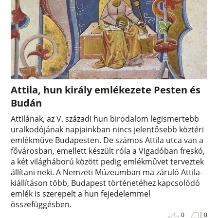
Attila, hun király emlékezete Pesten és
Budán
Attilának, az V. századi hun birodalom legismertebb
uralkodójának napjainkban nincs jelentősebb köztéri
emlékműve Budapesten. De számos Attila utca van a
fővárosban, emellett készült róla a VIgadóban freskó,
a két világháború között pedig emlékművet terveztek
állítani neki. A Nemzeti Múzeumban ma záruló Attila-
kiállításon több, Budapest történetéhez kapcsolódó
emlék is szerepelt a hun fejedelemmel
összefüggésben.
0
0