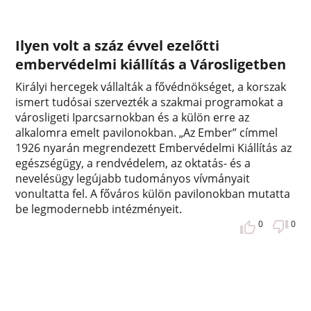
Ilyen volt a száz évvel ezelőtti
embervédelmi kiállítás a Városligetben
Királyi hercegek vállalták a fővédnökséget, a korszak
ismert tudósai szervezték a szakmai programokat a
városligeti Iparcsarnokban és a külön erre az
alkalomra emelt pavilonokban. „Az Ember” címmel
1926 nyarán megrendezett Embervédelmi Kiállítás az
egészségügy, a rendvédelem, az oktatás- és a
nevelésügy legújabb tudományos vívmányait
vonultatta fel. A főváros külön pavilonokban mutatta
be legmodernebb intézményeit.
0
0