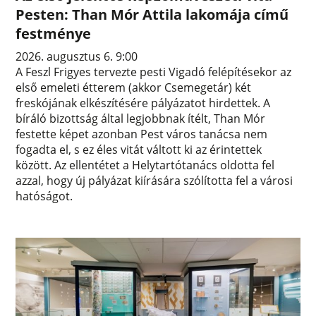
Pesten: Than Mór Attila lakomája című
festménye
2026. augusztus 6. 9:00
A Feszl Frigyes tervezte pesti Vigadó felépítésekor az
első emeleti étterem (akkor Csemegetár) két
freskójának elkészítésére pályázatot hirdettek. A
bíráló bizottság által legjobbnak ítélt, Than Mór
festette képet azonban Pest város tanácsa nem
fogadta el, s ez éles vitát váltott ki az érintettek
között. Az ellentétet a Helytartótanács oldotta fel
azzal, hogy új pályázat kiírására szólította fel a városi
hatóságot.