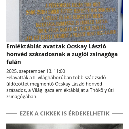
Emléktáblát avattak Ocskay László
honvéd századosnak a zuglói zsinagóga
falán
2025. szeptember 13. 11:00
Felavatták a II. világháborúban több száz zsidó
üldözöttet megmentő Ocskay László honvéd
százados, a Világ Igaza emléktábláját a Thököly úti
zsinagógában.
EZEK A CIKKEK IS ÉRDEKELHETIK