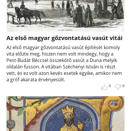
Az első magyar gőzvontatású vasút vitái
Az első magyar gőzvontatású vasút építését komoly
vita előzte meg, hiszen nem volt mindegy, hogy a
Pest-Budát Béccsel összekötő vasút a Duna melyik
oldalán fusson. A vitában Széchenyi István is részt
vett, és ez volt azon kevés esetek egyike, amikor nem
a gróf akarata érvényesült.
0
0