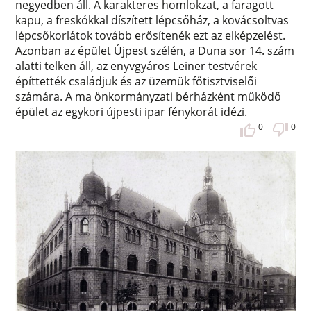
negyedben áll. A karakteres homlokzat, a faragott
kapu, a freskókkal díszített lépcsőház, a kovácsoltvas
lépcsőkorlátok tovább erősítenék ezt az elképzelést.
Azonban az épület Újpest szélén, a Duna sor 14. szám
alatti telken áll, az enyvgyáros Leiner testvérek
építtették családjuk és az üzemük főtisztviselői
számára. A ma önkormányzati bérházként működő
épület az egykori újpesti ipar fénykorát idézi.
0
0