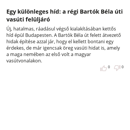
Egy különleges híd: a régi Bartók Béla úti
vasúti felüljáró
Új, hatalmas, ráadásul végső kialakításában kettős
híd épül Budapesten. A Bartók Béla út felett átvezető
hidak építése azzal jár, hogy el kellett bontani egy
érdekes, de már igencsak öreg vasúti hidat is, amely
a maga nemében az első volt a magyar
vasútvonalakon.
0
0