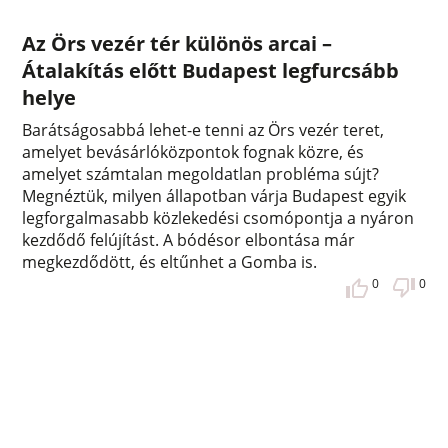
Az Örs vezér tér különös arcai –
Átalakítás előtt Budapest legfurcsább
helye
Barátságosabbá lehet-e tenni az Örs vezér teret,
amelyet bevásárlóközpontok fognak közre, és
amelyet számtalan megoldatlan probléma sújt?
Megnéztük, milyen állapotban várja Budapest egyik
legforgalmasabb közlekedési csomópontja a nyáron
kezdődő felújítást. A bódésor elbontása már
megkezdődött, és eltűnhet a Gomba is.
0
0