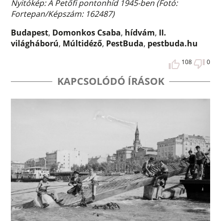
Nyitókép: A Petőfi pontonhíd 1945-ben (Fotó:
Fortepan/Képszám: 162487)
Budapest
,
Domonkos Csaba
,
hídvám
,
II.
világháború
,
Múltidéző
,
PestBuda
,
pestbuda.hu
108
0
KAPCSOLÓDÓ ÍRÁSOK