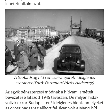
lehetett alkalmazni.
A Szabadság híd roncsaira épített ideiglenes
szerkezet (Fotó: Fortepan/Vörös Hadsereg)
Az egyik pénzszerzési módnak a hídvám ismételt
bevezetése látszott 1945 tavaszán. De milyen hidak
voltak ekkor Budapesten? Ideiglenes hidak, amelyeket
az orosz hadsereg állított fel, ilyen volt a Manci híd,