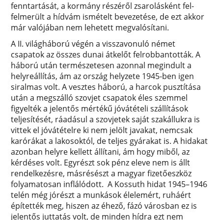
fenntartását, a kormány részéről zsarolásként fel-
felmerült a hídvám ismételt bevezetése, de ezt akkor
már valójában nem lehetett megvalósítani.
A II. világháború végén a visszavonuló német
csapatok az összes dunai átkelőt felrobbantották. A
háború után természetesen azonnal megindult a
helyreállítás, ám az ország helyzete 1945-ben igen
siralmas volt. A vesztes háború, a harcok pusztítása
után a megszálló szovjet csapatok éles szemmel
figyelték a jelentős mértékű jóvátételi szállítások
teljesítését, ráadásul a szovjetek saját szakállukra is
vittek el jóvátételre ki nem jelölt javakat, nemcsak
karórákat a lakosoktól, de teljes gyárakat is. A hidakat
azonban helyre kellett állítani, ám hogy miből, az
kérdéses volt. Egyrészt sok pénz eleve nem is állt
rendelkezésre, másrésészt a magyar fizetőeszköz
folyamatosan inflálódott. A Kossuth hidat 1945–1946
telén még jórészt a munkások élelemért, ruháért
építették meg, hiszen az éhező, fázó városban ez is
jelentős juttatás volt, de minden hídra ezt nem