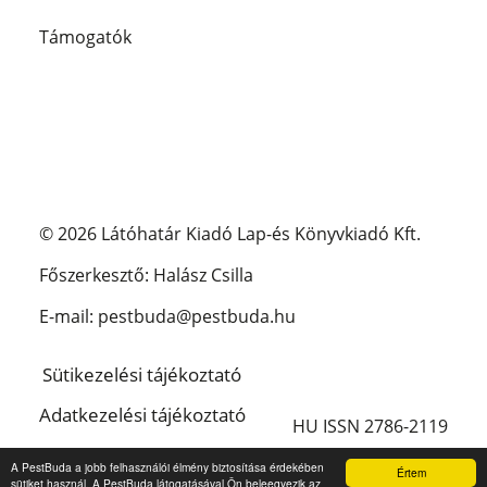
Támogatók
© 2026 Látóhatár Kiadó Lap-és Könyvkiadó Kft.
Főszerkesztő: Halász Csilla
E-mail: pestbuda@pestbuda.hu
Sütikezelési tájékoztató
Adatkezelési tájékoztató
HU ISSN 2786-2119
Impresszum
A PestBuda a jobb felhasználói élmény biztosítása érdekében
Értem
sütiket használ. A PestBuda látogatásával Ön beleegyezik az