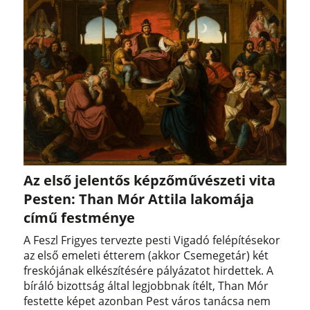
Az első jelentős képzőművészeti vita
Pesten: Than Mór Attila lakomája
című festménye
A Feszl Frigyes tervezte pesti Vigadó felépítésekor
az első emeleti étterem (akkor Csemegetár) két
freskójának elkészítésére pályázatot hirdettek. A
bíráló bizottság által legjobbnak ítélt, Than Mór
festette képet azonban Pest város tanácsa nem