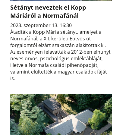
Sétányt neveztek el Kopp
Máriáról a Normafánál
2023. szeptember 13. 16:30
Átadták a Kopp Mária sétányt, amelyet a
Normafánál, a XII. kerületi Eötvös út
forgalomtól elzárt szakaszán alakítottak ki.
Az eseményen felavatták a 2012-ben elhunyt
neves orvos, pszichológus emléktábláját,
illetve a Normafa családi pihenőpadját,
valamint elültették a magyar családok fáját
is.