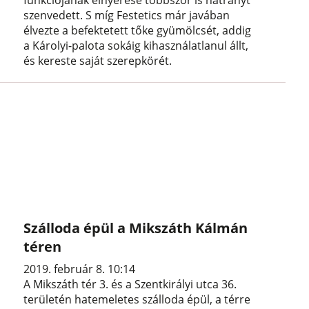
funkciójának elnyerése többször is hátrányt
szenvedett. S míg Festetics már javában
élvezte a befektetett tőke gyümölcsét, addig
a Károlyi-palota sokáig kihasználatlanul állt,
és kereste saját szerepkörét.
Szálloda épül a Mikszáth Kálmán
téren
2019. február 8. 10:14
A Mikszáth tér 3. és a Szentkirályi utca 36.
területén hatemeletes szálloda épül, a térre