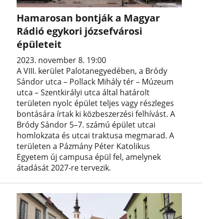
Hamarosan bontják a Magyar
Rádió egykori józsefvárosi
épületeit
2023. november 8. 19:00
A VIII. kerület Palotanegyedében, a Bródy
Sándor utca – Pollack Mihály tér – Múzeum
utca – Szentkirályi utca által határolt
területen nyolc épület teljes vagy részleges
bontására írtak ki közbeszerzési felhívást. A
Bródy Sándor 5–7. számú épület utcai
homlokzata és utcai traktusa megmarad. A
területen a Pázmány Péter Katolikus
Egyetem új campusa épül fel, amelynek
átadását 2027-re tervezik.