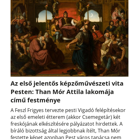
Az első jelentős képzőművészeti vita
Pesten: Than Mór Attila lakomája
című festménye
A Feszl Frigyes tervezte pesti Vigadó felépítésekor
az első emeleti étterem (akkor Csemegetár) két
freskójának elkészítésére pályázatot hirdettek. A
bíráló bizottság által legjobbnak ítélt, Than Mór
festette képet azonban Pest város tanácsa nem