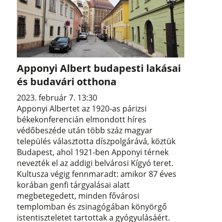
Apponyi Albert budapesti lakásai
és budavári otthona
2023. február 7. 13:30
Apponyi Albertet az 1920-as párizsi
békekonferencián elmondott híres
védőbeszéde után több száz magyar
település választotta díszpolgárává, köztük
Budapest, ahol 1921-ben Apponyi térnek
nevezték el az addigi belvárosi Kígyó teret.
Kultusza végig fennmaradt: amikor 87 éves
korában genfi tárgyalásai alatt
megbetegedett, minden fővárosi
templomban és zsinagógában könyörgő
istentiszteletet tartottak a gyógyulásáért.