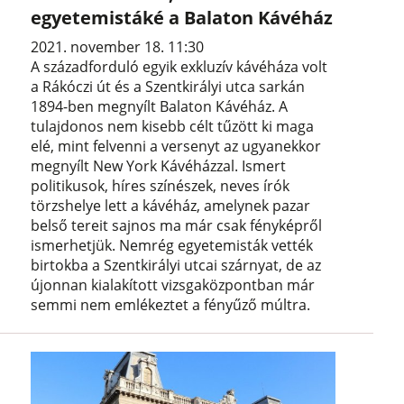
egyetemistáké a Balaton Kávéház
2021. november 18. 11:30
A századforduló egyik exkluzív kávéháza volt
a Rákóczi út és a Szentkirályi utca sarkán
1894-ben megnyílt Balaton Kávéház. A
tulajdonos nem kisebb célt tűzött ki maga
elé, mint felvenni a versenyt az ugyanekkor
megnyílt New York Kávéházzal. Ismert
politikusok, híres színészek, neves írók
törzshelye lett a kávéház, amelynek pazar
belső tereit sajnos ma már csak fényképről
ismerhetjük. Nemrég egyetemisták vették
birtokba a Szentkirályi utcai szárnyat, de az
újonnan kialakított vizsgaközpontban már
semmi nem emlékeztet a fényűző múltra.