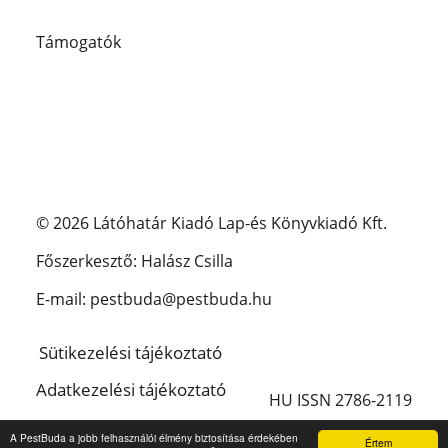
Támogatók
© 2026 Látóhatár Kiadó Lap-és Könyvkiadó Kft.
Főszerkesztő: Halász Csilla
E-mail: pestbuda@pestbuda.hu
Sütikezelési tájékoztató
Adatkezelési tájékoztató
HU ISSN 2786-2119
Impresszum
A PestBuda a jobb felhasználói élmény biztosítása érdekében
Értem