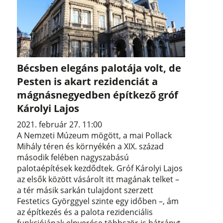
Bécsben elegáns palotája volt, de
Pesten is akart rezidenciát a
mágnásnegyedben építkező gróf
Károlyi Lajos
2021. február 27. 11:00
A Nemzeti Múzeum mögött, a mai Pollack
Mihály téren és környékén a XIX. század
második felében nagyszabású
palotaépítések kezdődtek. Gróf Károlyi Lajos
az elsők között vásárolt itt magának telket –
a tér másik sarkán tulajdont szerzett
Festetics Györggyel szinte egy időben –, ám
az építkezés és a palota rezidenciális