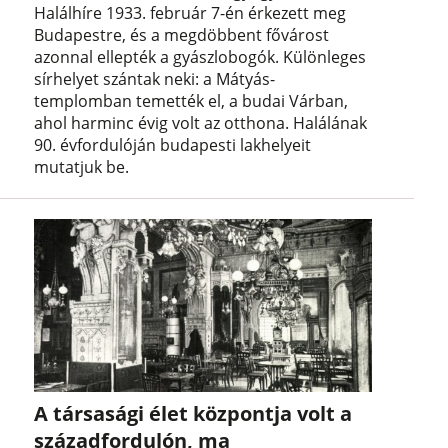
Halálhíre 1933. február 7-én érkezett meg
Budapestre, és a megdöbbent fővárost
azonnal ellepték a gyászlobogók. Különleges
sírhelyet szántak neki: a Mátyás-
templomban temették el, a budai Várban,
ahol harminc évig volt az otthona. Halálának
90. évfordulóján budapesti lakhelyeit
mutatjuk be.
A társasági élet központja volt a
századfordulón, ma