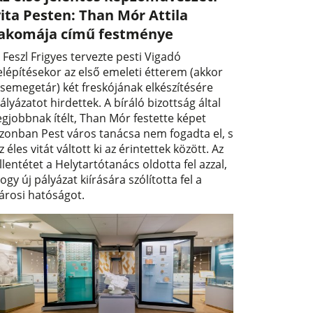
ita Pesten: Than Mór Attila
lakomája című festménye
 Feszl Frigyes tervezte pesti Vigadó
elépítésekor az első emeleti étterem (akkor
semegetár) két freskójának elkészítésére
ályázatot hirdettek. A bíráló bizottság által
egjobbnak ítélt, Than Mór festette képet
zonban Pest város tanácsa nem fogadta el, s
z éles vitát váltott ki az érintettek között. Az
llentétet a Helytartótanács oldotta fel azzal,
ogy új pályázat kiírására szólította fel a
árosi hatóságot.