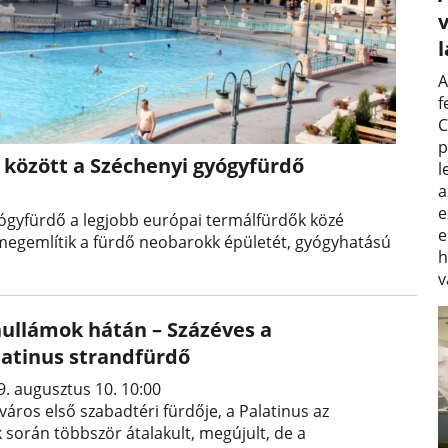
v
A
f
C
p
 között a Széchenyi gyógyfürdő
l
a
e
gyógyfürdő a legjobb európai termálfürdők közé
e
n megemlítik a fürdő neobarokk épületét, gyógyhatású
h
v
hullámok hátán – Százéves a
latinus strandfürdő
9. augusztus 10. 10:00
város első szabadtéri fürdője, a Palatinus az
k során többször átalakult, megújult, de a