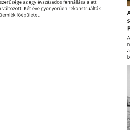
szerűsége az egy évszázados fennállása alatt
 változott. Két éve gyönyörűen rekonstruálták
A
űemlék főépületet.
s
A
n
a
b