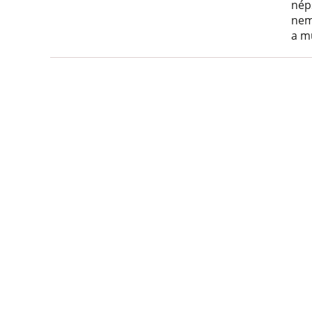
nép
nem
a m