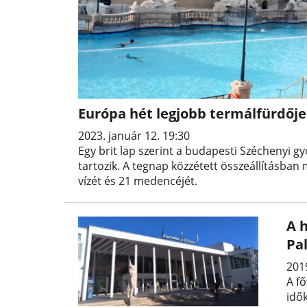
Európa hét legjobb termálfürdője
2023. január 12. 19:30
Egy brit lap szerint a budapesti Széchenyi 
tartozik. A tegnap közzétett összeállításba
vízét és 21 medencéjét.
A 
Pa
201
A fő
idő