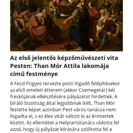
Az első jelentős képzőművészeti vita
Pesten: Than Mór Attila lakomája
című festménye
A Feszl Frigyes tervezte pesti Vigadó felépítésekor
az első emeleti étterem (akkor Csemegetár) két
freskójának elkészítésére pályázatot hirdettek. A
bíráló bizottság által legjobbnak ítélt, Than Mór
festette képet azonban Pest város tanácsa nem
fogadta el, s ez éles vitát váltott ki az érintettek
között. Az ellentétet a Helytartótanács oldotta fel
azzal, hogy új pályázat kiírására szólította fel a