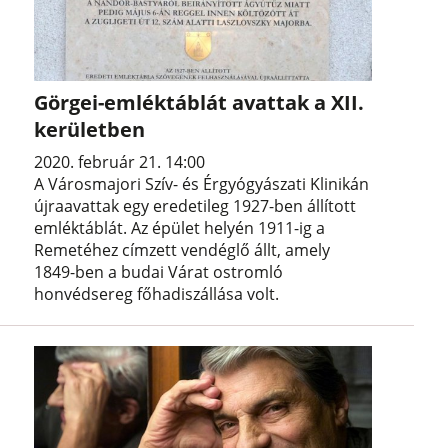
Görgei-emléktáblát avattak a XII.
kerületben
2020. február 21. 14:00
A Városmajori Szív- és Érgyógyászati Klinikán
újraavattak egy eredetileg 1927-ben állított
emléktáblát. Az épület helyén 1911-ig a
Remetéhez címzett vendéglő állt, amely
1849-ben a budai Várat ostromló
honvédsereg főhadiszállása volt.