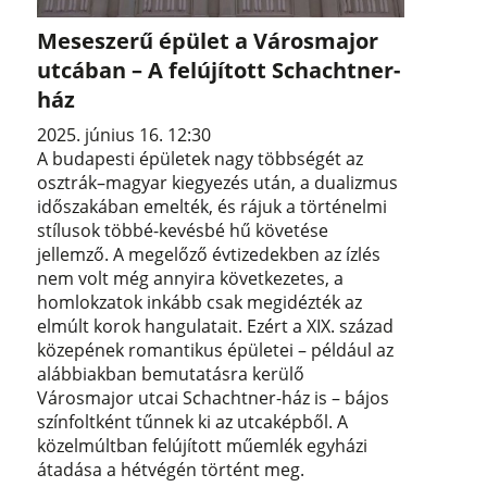
Meseszerű épület a Városmajor
utcában – A felújított Schachtner-
ház
2025. június 16. 12:30
A budapesti épületek nagy többségét az
osztrák–magyar kiegyezés után, a dualizmus
időszakában emelték, és rájuk a történelmi
stílusok többé-kevésbé hű követése
jellemző. A megelőző évtizedekben az ízlés
nem volt még annyira következetes, a
homlokzatok inkább csak megidézték az
elmúlt korok hangulatait. Ezért a XIX. század
közepének romantikus épületei – például az
alábbiakban bemutatásra kerülő
Városmajor utcai Schachtner-ház is – bájos
színfoltként tűnnek ki az utcaképből. A
közelmúltban felújított műemlék egyházi
átadása a hétvégén történt meg.