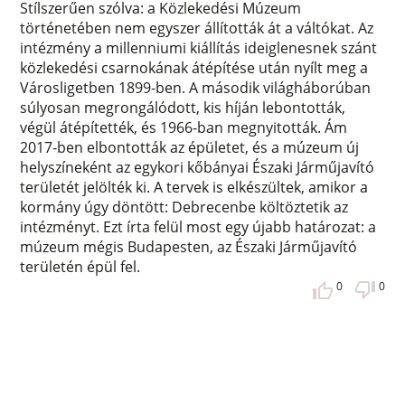
Stílszerűen szólva: a Közlekedési Múzeum
történetében nem egyszer állították át a váltókat. Az
intézmény a millenniumi kiállítás ideiglenesnek szánt
közlekedési csarnokának átépítése után nyílt meg a
Városligetben 1899-ben. A második világháborúban
súlyosan megrongálódott, kis híján lebontották,
végül átépítették, és 1966-ban megnyitották. Ám
2017-ben elbontották az épületet, és a múzeum új
helyszíneként az egykori kőbányai Északi Járműjavító
területét jelölték ki. A tervek is elkészültek, amikor a
kormány úgy döntött: Debrecenbe költöztetik az
intézményt. Ezt írta felül most egy újabb határozat: a
múzeum mégis Budapesten, az Északi Járműjavító
területén épül fel.
0
0