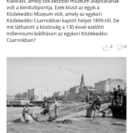
Kiállítást, amely sok későbbi múzeum alapításának
volt a kiindulópontja. Ezek közül az egyik a
Közlekedési Múzeum volt, amely az egykori
Közlekedési Csarnokban kapott helyet 1899-től. De
mit láthatott a közönség a 130 évvel ezelőtti
millenniumi kiállításon az egykori Közlekedési
Csarnokban?
0
0