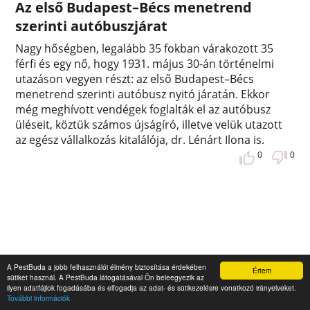
Az első Budapest–Bécs menetrend
szerinti autóbuszjárat
Nagy hőségben, legalább 35 fokban várakozott 35
férfi és egy nő, hogy 1931. május 30-án történelmi
utazáson vegyen részt: az első Budapest–Bécs
menetrend szerinti autóbusz nyitó járatán. Ekkor
még meghívott vendégek foglalták el az autóbusz
üléseit, köztük számos újságíró, illetve velük utazott
az egész vállalkozás kitalálója, dr. Lénárt Ilona is.
0
0
A PestBuda a jobb felhasználói élmény biztosítása érdekében
Értem
sütiket használ. A PestBuda látogatásával Ön beleegyezik az
ilyen adatfájlok fogadásába és elfogadja az adat- és sütikezelésre vonatkozó irányelveket.
További információk