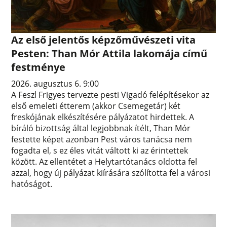
Az első jelentős képzőművészeti vita
Pesten: Than Mór Attila lakomája című
festménye
2026. augusztus 6. 9:00
A Feszl Frigyes tervezte pesti Vigadó felépítésekor az
első emeleti étterem (akkor Csemegetár) két
freskójának elkészítésére pályázatot hirdettek. A
bíráló bizottság által legjobbnak ítélt, Than Mór
festette képet azonban Pest város tanácsa nem
fogadta el, s ez éles vitát váltott ki az érintettek
között. Az ellentétet a Helytartótanács oldotta fel
azzal, hogy új pályázat kiírására szólította fel a városi
hatóságot.