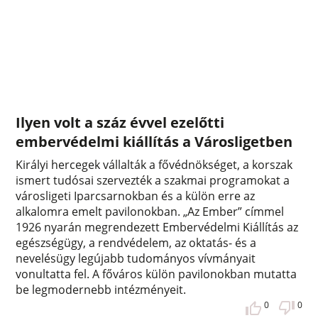
Ilyen volt a száz évvel ezelőtti
embervédelmi kiállítás a Városligetben
Királyi hercegek vállalták a fővédnökséget, a korszak
ismert tudósai szervezték a szakmai programokat a
városligeti Iparcsarnokban és a külön erre az
alkalomra emelt pavilonokban. „Az Ember” címmel
1926 nyarán megrendezett Embervédelmi Kiállítás az
egészségügy, a rendvédelem, az oktatás- és a
nevelésügy legújabb tudományos vívmányait
vonultatta fel. A főváros külön pavilonokban mutatta
be legmodernebb intézményeit.
0
0