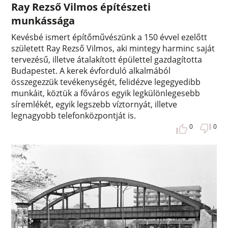
Ray Rezső Vilmos építészeti
munkássága
Kevésbé ismert építőművészünk a 150 évvel ezelőtt
született Ray Rezső Vilmos, aki mintegy harminc saját
tervezésű, illetve átalakított épülettel gazdagította
Budapestet. A kerek évforduló alkalmából
összegezzük tevékenységét, felidézve legegyedibb
munkáit, köztük a főváros egyik legkülönlegesebb
síremlékét, egyik legszebb víztornyát, illetve
legnagyobb telefonközpontját is.
0
0