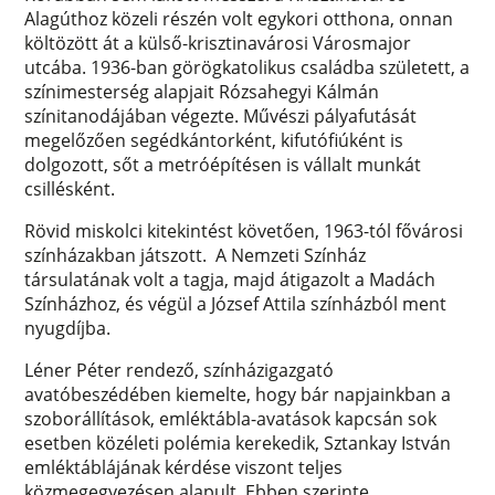
Alagúthoz közeli részén volt egykori otthona, onnan
költözött át a külső-krisztinavárosi Városmajor
utcába. 1936-ban görögkatolikus családba született, a
színimesterség alapjait Rózsahegyi Kálmán
színitanodájában végezte. Művészi pályafutását
megelőzően segédkántorként, kifutófiúként is
dolgozott, sőt a metróépítésen is vállalt munkát
csillésként.
Rövid miskolci kitekintést követően, 1963-tól fővárosi
színházakban játszott. A Nemzeti Színház
társulatának volt a tagja, majd átigazolt a Madách
Színházhoz, és végül a József Attila színházból ment
nyugdíjba.
Léner Péter rendező, színházigazgató
avatóbeszédében kiemelte, hogy bár napjainkban a
szoborállítások, emléktábla-avatások kapcsán sok
esetben közéleti polémia kerekedik, Sztankay István
emléktáblájának kérdése viszont teljes
közmegegyezésen alapult. Ebben szerinte