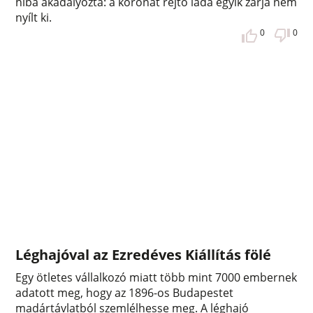
hiba akadályozta: a koronát rejtő láda egyik zárja nem
nyílt ki.
0
0
Léghajóval az Ezredéves Kiállítás fölé
Egy ötletes vállalkozó miatt több mint 7000 embernek
adatott meg, hogy az 1896-os Budapestet
madártávlatból szemlélhesse meg. A léghajó