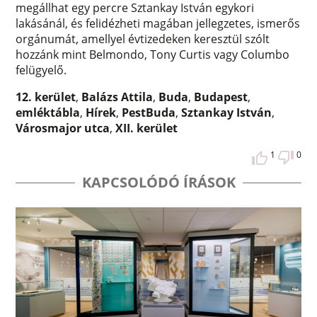
megállhat egy percre Sztankay István egykori
lakásánál, és felidézheti magában jellegzetes, ismerős
orgánumát, amellyel évtizedeken keresztül szólt
hozzánk mint Belmondo, Tony Curtis vagy Columbo
felügyelő.
12. kerület
,
Balázs Attila
,
Buda
,
Budapest
,
emléktábla
,
Hírek
,
PestBuda
,
Sztankay István
,
Városmajor utca
,
XII. kerület
1
0
KAPCSOLÓDÓ ÍRÁSOK