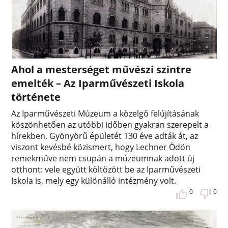
Ahol a mesterséget művészi szintre
emelték – Az Iparművészeti Iskola
története
Az Iparművészeti Múzeum a közelgő felújításának
köszönhetően az utóbbi időben gyakran szerepelt a
hírekben. Gyönyörű épületét 130 éve adták át, az
viszont kevésbé közismert, hogy Lechner Ödön
remekműve nem csupán a múzeumnak adott új
otthont: vele együtt költözött be az Iparművészeti
Iskola is, mely egy különálló intézmény volt.
0
0