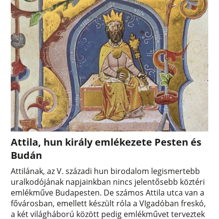
Attila, hun király emlékezete Pesten és
Budán
Attilának, az V. századi hun birodalom legismertebb
uralkodójának napjainkban nincs jelentősebb köztéri
emlékműve Budapesten. De számos Attila utca van a
fővárosban, emellett készült róla a VIgadóban freskó,
a két világháború között pedig emlékművet terveztek