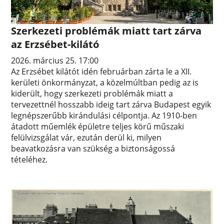
Szerkezeti problémák miatt tart zárva
az Erzsébet-kilátó
2026. március 25. 17:00
Az Erzsébet kilátót idén februárban zárta le a XII.
kerületi önkormányzat, a közelmúltban pedig az is
kiderült, hogy szerkezeti problémák miatt a
tervezettnél hosszabb ideig tart zárva Budapest egyik
legnépszerűbb kirándulási célpontja. Az 1910-ben
átadott műemlék épületre teljes körű műszaki
felülvizsgálat vár, ezután derül ki, milyen
beavatkozásra van szükség a biztonságossá
tételéhez.