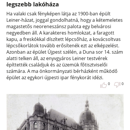
legszebb lakóháza
Ha valaki csak fényképen látja az 1900-ban épült
Leiner-házat, joggal gondolhatná, hogy a kétemeletes
magastetős neoreneszánsz palota egy belvárosi
negyedben áll. A karakteres homlokzat, a faragott
kapu, a freskókkal díszített lépcsőház, a kovácsoltvas
lépcsőkorlátok tovább erősítenék ezt az elképzelést.
Azonban az épület Újpest szélén, a Duna sor 14. szám
alatti telken áll, az enyvgyáros Leiner testvérek
építtették családjuk és az üzemük főtisztviselői
számára. A ma önkormányzati bérházként működő
épület az egykori újpesti ipar fénykorát idézi.
0
0