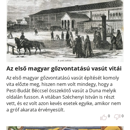
Az első magyar gőzvontatású vasút vitái
Az első magyar gőzvontatású vasút építését komoly
vita előzte meg, hiszen nem volt mindegy, hogy a
Pest-Budát Béccsel összekötő vasút a Duna melyik
oldalán fusson. A vitában Széchenyi István is részt
vett, és ez volt azon kevés esetek egyike, amikor nem
a gróf akarata érvényesült.
0
0