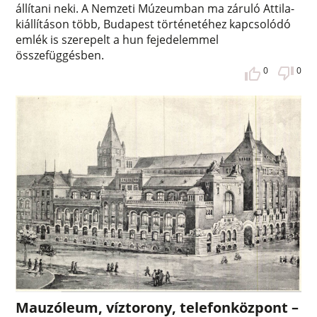
állítani neki. A Nemzeti Múzeumban ma záruló Attila-
kiállításon több, Budapest történetéhez kapcsolódó
emlék is szerepelt a hun fejedelemmel
összefüggésben.
0
0
Mauzóleum, víztorony, telefonközpont –