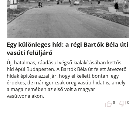
Egy különleges híd: a régi Bartók Béla úti
vasúti felüljáró
Új, hatalmas, ráadásul végső kialakításában kettős
híd épül Budapesten. A Bartók Béla út felett átvezető
hidak építése azzal jár, hogy el kellett bontani egy
érdekes, de már igencsak öreg vasúti hidat is, amely
a maga nemében az első volt a magyar
vasútvonalakon.
0
0