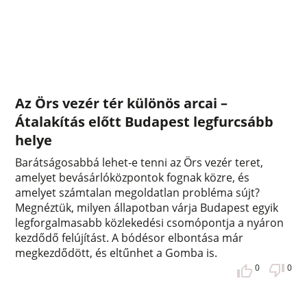
Az Örs vezér tér különös arcai –
Átalakítás előtt Budapest legfurcsább
helye
Barátságosabbá lehet-e tenni az Örs vezér teret,
amelyet bevásárlóközpontok fognak közre, és
amelyet számtalan megoldatlan probléma sújt?
Megnéztük, milyen állapotban várja Budapest egyik
legforgalmasabb közlekedési csomópontja a nyáron
kezdődő felújítást. A bódésor elbontása már
megkezdődött, és eltűnhet a Gomba is.
0
0