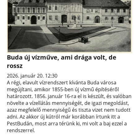
Buda új vízműve, ami drága volt, de
rossz
2026. január 20. 12:30
A régi, elavult vízrendszert kívánta Buda városa
megújítani, amikor 1855-ben új vízmű építéséről
határozott. 1856. január 16-ra el is készült, és valóban
növelte a vízellátás mennyiségét, de igazi megoldást,
azaz megfelelő mennyiségű és tiszta vizet nem tudott
adni. Az akkor új kútról már korábban írtunk itt a
PestBudán, most arra térünk ki, mi volt a baj ezzel a
rendszerrel.