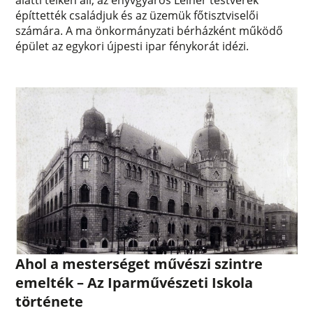
alatti telken áll, az enyvgyáros Leiner testvérek
építtették családjuk és az üzemük főtisztviselői
számára. A ma önkormányzati bérházként működő
épület az egykori újpesti ipar fénykorát idézi.
Ahol a mesterséget művészi szintre
emelték – Az Iparművészeti Iskola
története