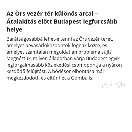
Az Örs vezér tér különös arcai –
Átalakítás előtt Budapest legfurcsább
helye
Barátságosabbá lehet-e tenni az Örs vezér teret,
amelyet bevásárlóközpontok fognak közre, és
amelyet számtalan megoldatlan probléma sújt?
Megnéztük, milyen állapotban várja Budapest egyik
legforgalmasabb közlekedési csomópontja a nyáron
kezdődő felújítást. A bódésor elbontása már
megkezdődött, és eltűnhet a Gomba is.
0
0