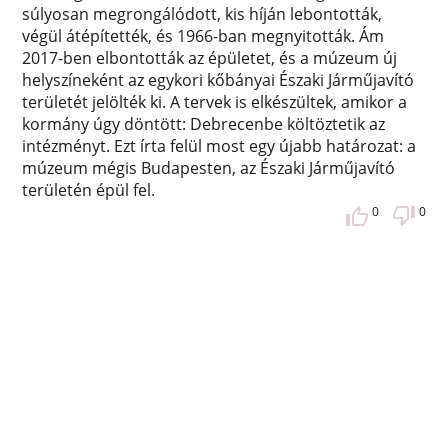
súlyosan megrongálódott, kis híján lebontották,
végül átépítették, és 1966-ban megnyitották. Ám
2017-ben elbontották az épületet, és a múzeum új
helyszíneként az egykori kőbányai Északi Járműjavító
területét jelölték ki. A tervek is elkészültek, amikor a
kormány úgy döntött: Debrecenbe költöztetik az
intézményt. Ezt írta felül most egy újabb határozat: a
múzeum mégis Budapesten, az Északi Járműjavító
területén épül fel.
0
0