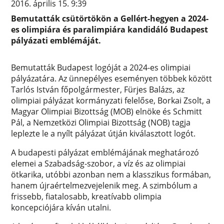
2016. április 15. 9:39
Bemutatták csütörtökön a Gellért-hegyen a 2024-
es olimpiára és paralimpiára kandidáló Budapest
pályázati emblémáját.
Bemutatták Budapest logóját a 2024-es olimpiai
pályázatára. Az ünnepélyes eseményen többek között
Tarlós István főpolgármester, Fürjes Balázs, az
olimpiai pályázat kormányzati felelőse, Borkai Zsolt, a
Magyar Olimpiai Bizottság (MOB) elnöke és Schmitt
Pál, a Nemzetközi Olimpiai Bizottság (NOB) tagja
leplezte le a nyílt pályázat útján kiválasztott logót.
A budapesti pályázat emblémájának meghatározó
elemei a Szabadság-szobor, a víz és az olimpiai
ötkarika, utóbbi azonban nem a klasszikus formában,
hanem újraértelmezvejelenik meg. A szimbólum a
frissebb, fiatalosabb, kreatívabb olimpia
koncepciójára kíván utalni.