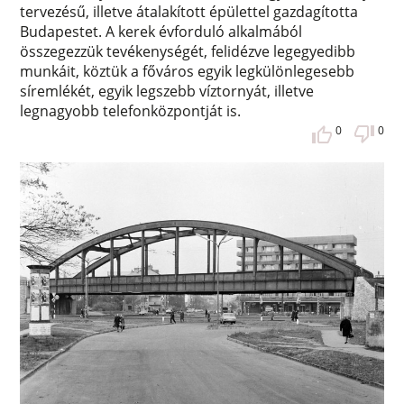
tervezésű, illetve átalakított épülettel gazdagította
Budapestet. A kerek évforduló alkalmából
összegezzük tevékenységét, felidézve legegyedibb
munkáit, köztük a főváros egyik legkülönlegesebb
síremlékét, egyik legszebb víztornyát, illetve
legnagyobb telefonközpontját is.
0
0