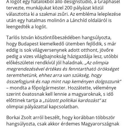
A logót egy fiatalokból álló designstúdió, a Graphasel
tervezte, munkájukat közel 200 pályázat közül
választotta ki a szakmai zsűri. Az embléma leleplezése
után egy hatalmas molinón a Lánchíd oldaláról is
leengedték a logót.
Tarlós István köszöntőbeszédében hangsúlyozta,
hogy Budapest kiemelkedő ütemben fejlődik, s már
eddig is sok világversenynek adott otthont, jövőre
pedig a vizes világbajnokság házigazdája lesz, utóbbi
előkészületei rendkívül jól haladnak.
„Az olimpia
megrendezésével értékes és fenntartható örökséget
teremthetünk, ehhez arra van szükség, hogy
összefogjunk és nap mint nap keményen dolgozzunk”
– mondta a főpolgármester. Hozzátette, véleménye
szerint óvatosnak kell lennie a magyaroknak, s idő
előttinek tartja a
„túlzott politikai kardozást”
az
olimpiai pályázattal kapcsolatban.
Borkai Zsolt arról beszélt, hogy korábban többször
hangsúlyozta, csak akkor érdemes Magyarországnak