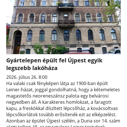
Gyártelepen épült fel Újpest egyik
legszebb lakóháza
2026. július 26. 8:00
Ha valaki csak fényképen látja az 1900-ban épült
Leiner-házat, joggal gondolhatná, hogy a kétemeletes
magastetős neoreneszánsz palota egy belvárosi
negyedben áll. A karakteres homlokzat, a faragott
kapu, a freskókkal díszített lépcsőház, a kovácsoltvas
lépcsőkorlátok tovább erősítenék ezt az elképzelést.
Azonban az épület Újpest szélén, a Duna sor 14. szám