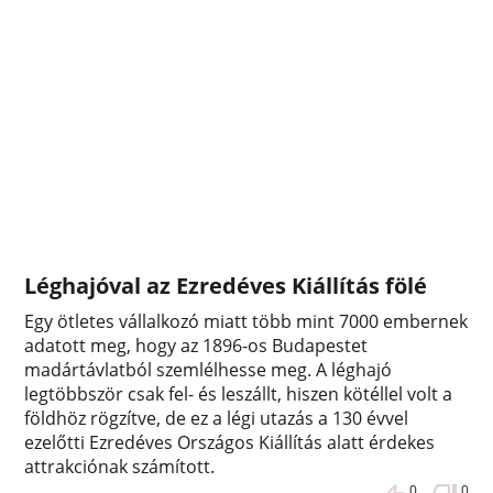
Léghajóval az Ezredéves Kiállítás fölé
Egy ötletes vállalkozó miatt több mint 7000 embernek
adatott meg, hogy az 1896-os Budapestet
madártávlatból szemlélhesse meg. A léghajó
legtöbbször csak fel- és leszállt, hiszen kötéllel volt a
földhöz rögzítve, de ez a légi utazás a 130 évvel
ezelőtti Ezredéves Országos Kiállítás alatt érdekes
attrakciónak számított.
0
0