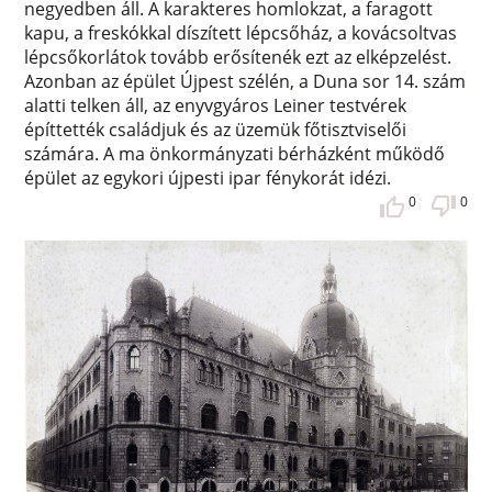
negyedben áll. A karakteres homlokzat, a faragott
kapu, a freskókkal díszített lépcsőház, a kovácsoltvas
lépcsőkorlátok tovább erősítenék ezt az elképzelést.
Azonban az épület Újpest szélén, a Duna sor 14. szám
alatti telken áll, az enyvgyáros Leiner testvérek
építtették családjuk és az üzemük főtisztviselői
számára. A ma önkormányzati bérházként működő
épület az egykori újpesti ipar fénykorát idézi.
0
0