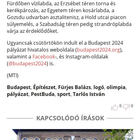
Fürdőben vízilabda, az Erzsébet téren torna és
kerékpározás, az Egyetem téren kosárlabda, a
Gozsdu udvarban asztalitenisz, a Hold utcai piacon
súlyemelés, a Szabadság téren pedig strandröplabda
várja az érdeklődőket.
Ugyancsak csütörtökön indult el a Budapest 2024
pályázat hivatalos weboldala (
budapest2024.org
),
valamint a
Facebook
-, és Instagram-oldalak
(
@budapest2024
) is.
(MTI)
Budapest
,
Építészet
,
Fürjes Balázs
,
logó
,
olimpia
,
pályázat
,
PestBuda
,
sport
,
Tarlós István
0
0
KAPCSOLÓDÓ ÍRÁSOK