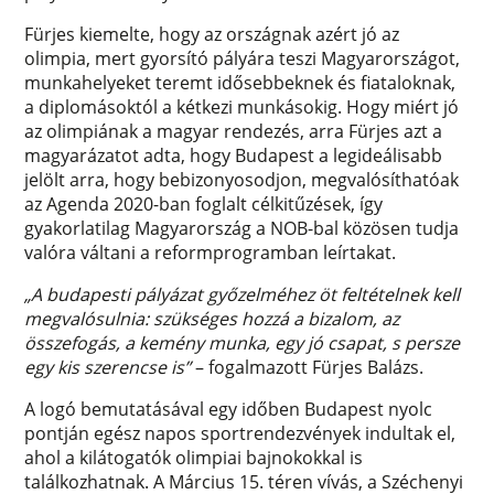
Fürjes kiemelte, hogy az országnak azért jó az
olimpia, mert gyorsító pályára teszi Magyarországot,
munkahelyeket teremt idősebbeknek és fiataloknak,
a diplomásoktól a kétkezi munkásokig. Hogy miért jó
az olimpiának a magyar rendezés, arra Fürjes azt a
magyarázatot adta, hogy Budapest a legideálisabb
jelölt arra, hogy bebizonyosodjon, megvalósíthatóak
az Agenda 2020-ban foglalt célkitűzések, így
gyakorlatilag Magyarország a NOB-bal közösen tudja
valóra váltani a reformprogramban leírtakat.
„A budapesti pályázat győzelméhez öt feltételnek kell
megvalósulnia: szükséges hozzá a bizalom, az
összefogás, a kemény munka, egy jó csapat, s persze
egy kis szerencse is”
– fogalmazott Fürjes Balázs.
A logó bemutatásával egy időben Budapest nyolc
pontján egész napos sportrendezvények indultak el,
ahol a kilátogatók olimpiai bajnokokkal is
találkozhatnak. A Március 15. téren vívás, a Széchenyi