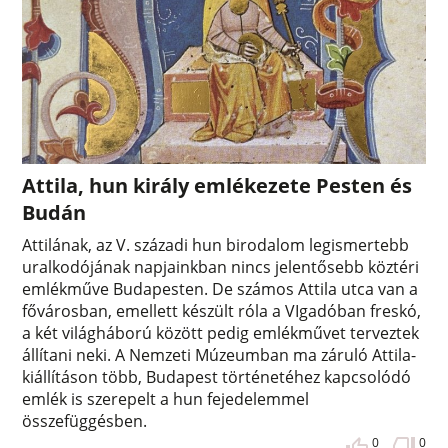
Attila, hun király emlékezete Pesten és
Budán
Attilának, az V. századi hun birodalom legismertebb
uralkodójának napjainkban nincs jelentősebb köztéri
emlékműve Budapesten. De számos Attila utca van a
fővárosban, emellett készült róla a VIgadóban freskó,
a két világháború között pedig emlékművet terveztek
állítani neki. A Nemzeti Múzeumban ma záruló Attila-
kiállításon több, Budapest történetéhez kapcsolódó
emlék is szerepelt a hun fejedelemmel
összefüggésben.
0
0