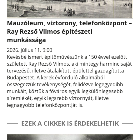
Mauzóleum, víztorony, telefonközpont –
Ray Rezső Vilmos építészeti
munkássága
2026. július 11. 9:00
Kevésbé ismert építőművészünk a 150 évvel ezelőtt
született Ray Rezső Vilmos, aki mintegy harminc saját
tervezésű, illetve átalakított épülettel gazdagította
Budapestet. A kerek évforduló alkalmából
összegezzük tevékenységét, felidézve legegyedibb
munkáit, köztük a főváros egyik legkülönlegesebb
síremlékét, egyik legszebb víztornyát, illetve
legnagyobb telefonközpontját is.
EZEK A CIKKEK IS ÉRDEKELHETIK