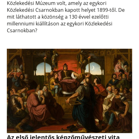
Közlekedési Múzeum volt, amely az egykori
Közlekedési Csarnokban kapott helyet 1899-től. De
mit láthatott a közönség a 130 évvel ezelőtti
millenniumi kiállításon az egykori Közlekedési
Csarnokban?
Az első jelentős képzőművészeti vita