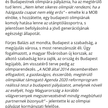
és Budapestnek olimpiára pályáznia, ha az megtérülő
tud lenni.
„Nem lehet sikeres olimpiát rendezni, ha a
házigazda csapat nem elég erős”
– emelte ki a MOB
elnöke, s hozzátette, egy budapesti olimpiának
komoly hatása lenne az utánptólássportra, s
jelentősen befolyásolná a jövő generációjának
egészségi állapotát.
Fürjes Balázs azt mondta, Budapest a szabadság, a
megújulás városa, s most reneszánszát éli. Úgy
fogalmazott, a magyar fővárosban új korszak, az
alkotó szabadság kora zajlik, az ország és Budapest
legújabb, ám visszatérő terve pedig az
olimpiarendezés.
„A NOB által 2014 decemberében
elfogadott, a gazdaságos, ésszerűbb, megtérülő
olimpiákat támogató Agenda 2020 reformprogram
reálissá teszi a budapesti pályázatot, amelynek növeli
az esélyét, hogy Magyarország a korábbi
világversenyek megszervezésénél mindig megbízható
partnernek bizonyult”
– jelentette ki az olimpiai
pályázat kormányzati felelőse.