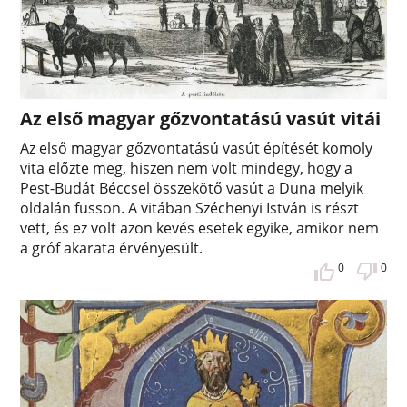
Az első magyar gőzvontatású vasút vitái
Az első magyar gőzvontatású vasút építését komoly
vita előzte meg, hiszen nem volt mindegy, hogy a
Pest-Budát Béccsel összekötő vasút a Duna melyik
oldalán fusson. A vitában Széchenyi István is részt
vett, és ez volt azon kevés esetek egyike, amikor nem
a gróf akarata érvényesült.
0
0