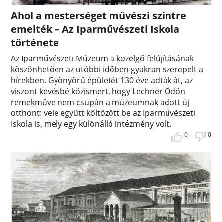
Ahol a mesterséget művészi szintre
emelték – Az Iparművészeti Iskola
története
Az Iparművészeti Múzeum a közelgő felújításának
köszönhetően az utóbbi időben gyakran szerepelt a
hírekben. Gyönyörű épületét 130 éve adták át, az
viszont kevésbé közismert, hogy Lechner Ödön
remekműve nem csupán a múzeumnak adott új
otthont: vele együtt költözött be az Iparművészeti
Iskola is, mely egy különálló intézmény volt.
0
0