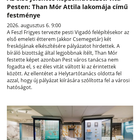
Pesten: Than Mór Attila lakomája című
festménye
2026. augusztus 6. 9:00
A Feszl Frigyes tervezte pesti Vigadó felépítésekor az
első emeleti étterem (akkor Csemegetár) két
freskójának elkészítésére pályázatot hirdettek. A
bíráló bizottság által legjobbnak ítélt, Than Mór
festette képet azonban Pest város tanácsa nem
fogadta el, s ez éles vitát váltott ki az érintettek
között. Az ellentétet a Helytartótanács oldotta fel
azzal, hogy új pályázat kiírására szólította fel a városi
hatóságot.