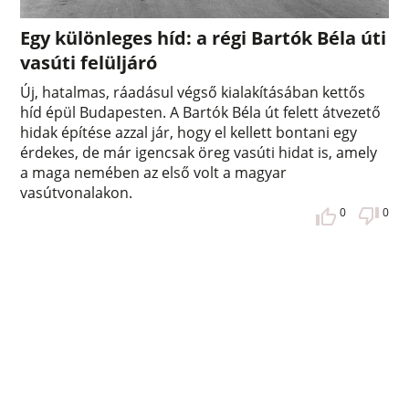
Egy különleges híd: a régi Bartók Béla úti
vasúti felüljáró
Új, hatalmas, ráadásul végső kialakításában kettős
híd épül Budapesten. A Bartók Béla út felett átvezető
hidak építése azzal jár, hogy el kellett bontani egy
érdekes, de már igencsak öreg vasúti hidat is, amely
a maga nemében az első volt a magyar
vasútvonalakon.
0
0