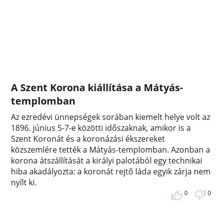
A Szent Korona kiállítása a Mátyás-
templomban
Az ezredévi ünnepségek sorában kiemelt helye volt az
1896. június 5-7-e közötti időszaknak, amikor is a
Szent Koronát és a koronázási ékszereket
közszemlére tették a Mátyás-templomban. Azonban a
korona átszállítását a királyi palotából egy technikai
hiba akadályozta: a koronát rejtő láda egyik zárja nem
nyílt ki.
0
0