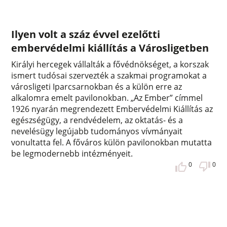
Ilyen volt a száz évvel ezelőtti
embervédelmi kiállítás a Városligetben
Királyi hercegek vállalták a fővédnökséget, a korszak
ismert tudósai szervezték a szakmai programokat a
városligeti Iparcsarnokban és a külön erre az
alkalomra emelt pavilonokban. „Az Ember” címmel
1926 nyarán megrendezett Embervédelmi Kiállítás az
egészségügy, a rendvédelem, az oktatás- és a
nevelésügy legújabb tudományos vívmányait
vonultatta fel. A főváros külön pavilonokban mutatta
be legmodernebb intézményeit.
0
0