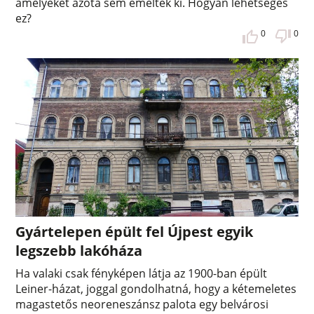
amelyeket azóta sem emeltek ki. Hogyan lehetséges
ez?
0
0
Gyártelepen épült fel Újpest egyik
legszebb lakóháza
Ha valaki csak fényképen látja az 1900-ban épült
Leiner-házat, joggal gondolhatná, hogy a kétemeletes
magastetős neoreneszánsz palota egy belvárosi