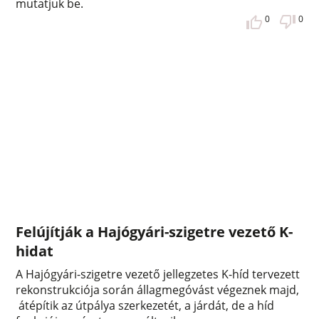
mutatjuk be.
0
0
Felújítják a Hajógyári-szigetre vezető K-
hidat
A Hajógyári-szigetre vezető jellegzetes K-híd tervezett
rekonstrukciója során állagmegóvást végeznek majd,
átépítik az útpálya szerkezetét, a járdát, de a híd