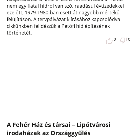
nem egy fiatal hídról van szó, ráadásul évtizedekkel
ezelőtt, 1979-1980-ban esett át nagyobb mértékű
felújításon. A tervpályázat kiírásához kapcsolódva
cikkünkben felidézzük a Petőfi híd építésének
történetét.
0
0
A Fehér Ház és társai – Lipótvárosi
irodaházak az Országgyűlés