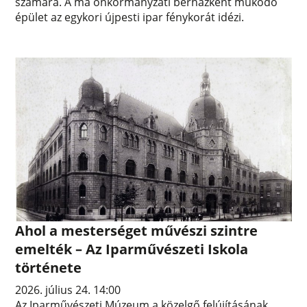
számára. A ma önkormányzati bérházként működő
épület az egykori újpesti ipar fénykorát idézi.
Ahol a mesterséget művészi szintre
emelték – Az Iparművészeti Iskola
története
2026. július 24. 14:00
Az Iparművészeti Múzeum a közelgő felújításának