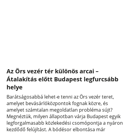
Az Örs vezér tér különös arcai –
Átalakítás előtt Budapest legfurcsább
helye
Barátságosabbá lehet-e tenni az Örs vezér teret,
amelyet bevásárlóközpontok fognak közre, és
amelyet számtalan megoldatlan probléma sújt?
Megnéztük, milyen állapotban várja Budapest egyik
legforgalmasabb közlekedési csomópontja a nyáron
kezdődő felújítást. A bódésor elbontása már