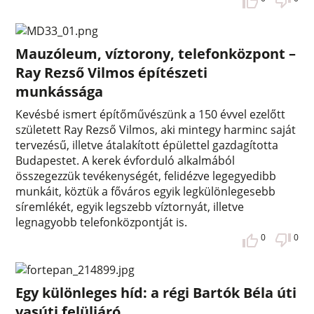
Mauzóleum, víztorony, telefonközpont –
Ray Rezső Vilmos építészeti
munkássága
Kevésbé ismert építőművészünk a 150 évvel ezelőtt
született Ray Rezső Vilmos, aki mintegy harminc saját
tervezésű, illetve átalakított épülettel gazdagította
Budapestet. A kerek évforduló alkalmából
összegezzük tevékenységét, felidézve legegyedibb
munkáit, köztük a főváros egyik legkülönlegesebb
síremlékét, egyik legszebb víztornyát, illetve
legnagyobb telefonközpontját is.
0
0
Egy különleges híd: a régi Bartók Béla úti
vasúti felüljáró