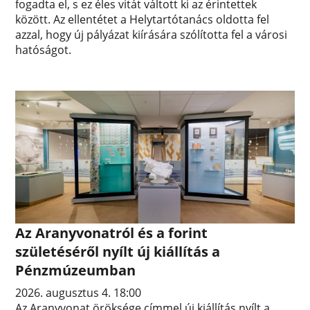
fogadta el, s ez éles vitát váltott ki az érintettek
között. Az ellentétet a Helytartótanács oldotta fel
azzal, hogy új pályázat kiírására szólította fel a városi
hatóságot.
Az Aranyvonatról és a forint
születéséről nyílt új kiállítás a
Pénzmúzeumban
2026. augusztus 4. 18:00
Az Aranyvonat öröksége címmel új kiállítás nyílt a