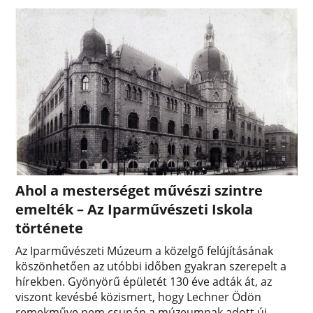
Ahol a mesterséget művészi szintre
emelték – Az Iparművészeti Iskola
története
Az Iparművészeti Múzeum a közelgő felújításának
köszönhetően az utóbbi időben gyakran szerepelt a
hírekben. Gyönyörű épületét 130 éve adták át, az
viszont kevésbé közismert, hogy Lechner Ödön
remekműve nem csupán a múzeumnak adott új