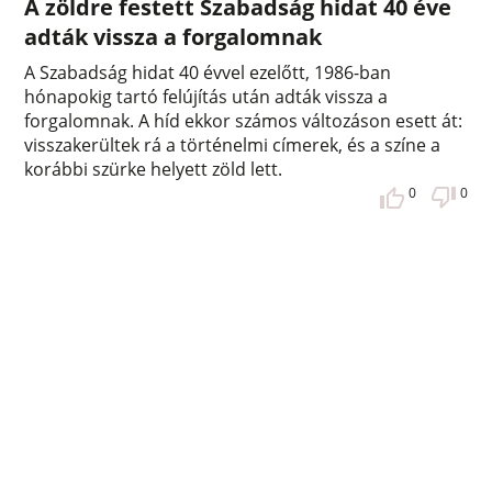
A zöldre festett Szabadság hidat 40 éve
adták vissza a forgalomnak
A Szabadság hidat 40 évvel ezelőtt, 1986-ban
hónapokig tartó felújítás után adták vissza a
forgalomnak. A híd ekkor számos változáson esett át:
visszakerültek rá a történelmi címerek, és a színe a
korábbi szürke helyett zöld lett.
0
0