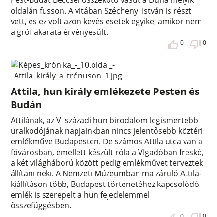
Pest-Budát Béccsel összekötő vasút a Duna melyik
oldalán fusson. A vitában Széchenyi István is részt
vett, és ez volt azon kevés esetek egyike, amikor nem
a gróf akarata érvényesült.
0
0
Attila, hun király emlékezete Pesten és
Budán
Attilának, az V. századi hun birodalom legismertebb
uralkodójának napjainkban nincs jelentősebb köztéri
emlékműve Budapesten. De számos Attila utca van a
fővárosban, emellett készült róla a VIgadóban freskó,
a két világháború között pedig emlékművet terveztek
állítani neki. A Nemzeti Múzeumban ma záruló Attila-
kiállításon több, Budapest történetéhez kapcsolódó
emlék is szerepelt a hun fejedelemmel
összefüggésben.
0
0