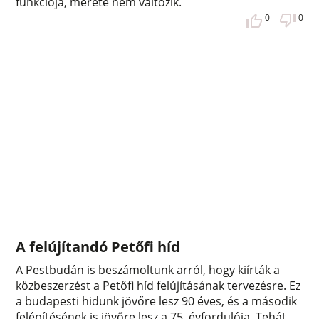
funkciója, mérete nem változik.
0
0
A felújítandó Petőfi híd
A Pestbudán is beszámoltunk arról, hogy kiírták a
közbeszerzést a Petőfi híd felújításának tervezésre. Ez
a budapesti hidunk jövőre lesz 90 éves, és a második
felépítésének is jövőre lesz a 75. évfordulója. Tehát