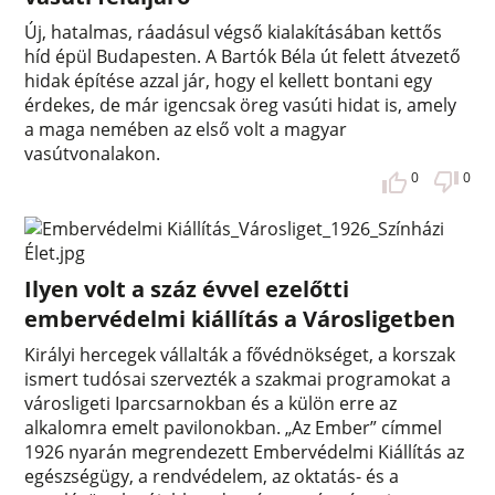
Új, hatalmas, ráadásul végső kialakításában kettős
híd épül Budapesten. A Bartók Béla út felett átvezető
hidak építése azzal jár, hogy el kellett bontani egy
érdekes, de már igencsak öreg vasúti hidat is, amely
a maga nemében az első volt a magyar
vasútvonalakon.
0
0
Ilyen volt a száz évvel ezelőtti
embervédelmi kiállítás a Városligetben
Királyi hercegek vállalták a fővédnökséget, a korszak
ismert tudósai szervezték a szakmai programokat a
városligeti Iparcsarnokban és a külön erre az
alkalomra emelt pavilonokban. „Az Ember” címmel
1926 nyarán megrendezett Embervédelmi Kiállítás az
egészségügy, a rendvédelem, az oktatás- és a