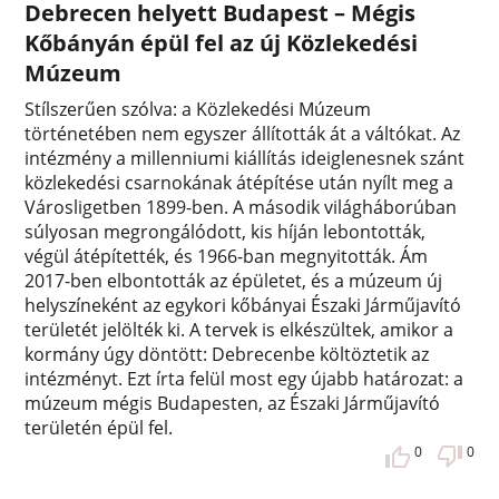
Debrecen helyett Budapest – Mégis
Kőbányán épül fel az új Közlekedési
Múzeum
Stílszerűen szólva: a Közlekedési Múzeum
történetében nem egyszer állították át a váltókat. Az
intézmény a millenniumi kiállítás ideiglenesnek szánt
közlekedési csarnokának átépítése után nyílt meg a
Városligetben 1899-ben. A második világháborúban
súlyosan megrongálódott, kis híján lebontották,
végül átépítették, és 1966-ban megnyitották. Ám
2017-ben elbontották az épületet, és a múzeum új
helyszíneként az egykori kőbányai Északi Járműjavító
területét jelölték ki. A tervek is elkészültek, amikor a
kormány úgy döntött: Debrecenbe költöztetik az
intézményt. Ezt írta felül most egy újabb határozat: a
múzeum mégis Budapesten, az Északi Járműjavító
területén épül fel.
0
0