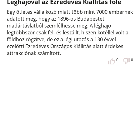
Léghajóval az Ezredéves Kiállítás fölé
Egy ötletes vállalkozó miatt több mint 7000 embernek
adatott meg, hogy az 1896-os Budapestet
madártávlatból szemlélhesse meg. A léghajó
legtöbbször csak fel- és leszállt, hiszen kötéllel volt a
földhöz rögzítve, de ez a légi utazás a 130 évvel
ezelőtti Ezredéves Országos Kiállítás alatt érdekes
attrakciónak számított.
0
0