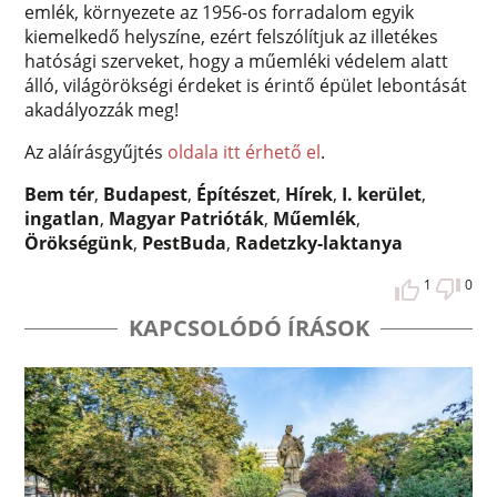
emlék, környezete az 1956-os forradalom egyik
kiemelkedő helyszíne, ezért felszólítjuk az illetékes
hatósági szerveket, hogy a műemléki védelem alatt
álló, világörökségi érdeket is érintő épület lebontását
akadályozzák meg!
Az aláírásgyűjtés
oldala itt érhető el
.
Bem tér
,
Budapest
,
Építészet
,
Hírek
,
I. kerület
,
ingatlan
,
Magyar Patrióták
,
Műemlék
,
Örökségünk
,
PestBuda
,
Radetzky-laktanya
1
0
KAPCSOLÓDÓ ÍRÁSOK