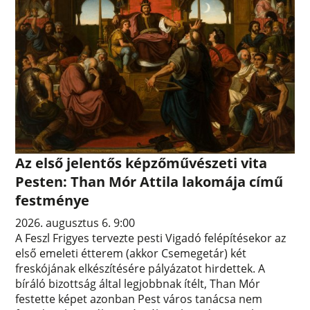
Az első jelentős képzőművészeti vita
Pesten: Than Mór Attila lakomája című
festménye
2026. augusztus 6. 9:00
A Feszl Frigyes tervezte pesti Vigadó felépítésekor az
első emeleti étterem (akkor Csemegetár) két
freskójának elkészítésére pályázatot hirdettek. A
bíráló bizottság által legjobbnak ítélt, Than Mór
festette képet azonban Pest város tanácsa nem