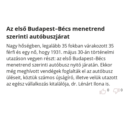
Az első Budapest–Bécs menetrend
szerinti autóbuszjárat
Nagy hőségben, legalább 35 fokban várakozott 35
férfi és egy nő, hogy 1931. május 30-án történelmi
utazáson vegyen részt: az első Budapest–Bécs
menetrend szerinti autóbusz nyitó járatán. Ekkor
még meghívott vendégek foglalták el az autóbusz
üléseit, köztük számos újságíró, illetve velük utazott
az egész vállalkozás kitalálója, dr. Lénárt Ilona is.
0
0