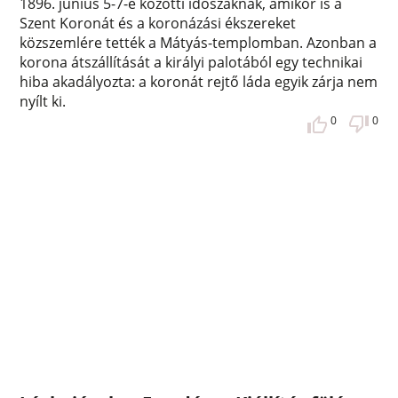
1896. június 5-7-e közötti időszaknak, amikor is a
Szent Koronát és a koronázási ékszereket
közszemlére tették a Mátyás-templomban. Azonban a
korona átszállítását a királyi palotából egy technikai
hiba akadályozta: a koronát rejtő láda egyik zárja nem
nyílt ki.
0
0