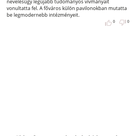
nevelésügy legújabb tudományos vívmányait
vonultatta fel. A főváros külön pavilonokban mutatta
be legmodernebb intézményeit.
0
0