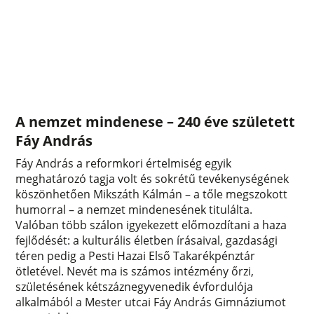
A nemzet mindenese – 240 éve született
Fáy András
Fáy András a reformkori értelmiség egyik
meghatározó tagja volt és sokrétű tevékenységének
köszönhetően Mikszáth Kálmán – a tőle megszokott
humorral – a nemzet mindenesének titulálta.
Valóban több szálon igyekezett előmozdítani a haza
fejlődését: a kulturális életben írásaival, gazdasági
téren pedig a Pesti Hazai Első Takarékpénztár
ötletével. Nevét ma is számos intézmény őrzi,
születésének kétszáznegyvenedik évfordulója
alkalmából a Mester utcai Fáy András Gimnáziumot