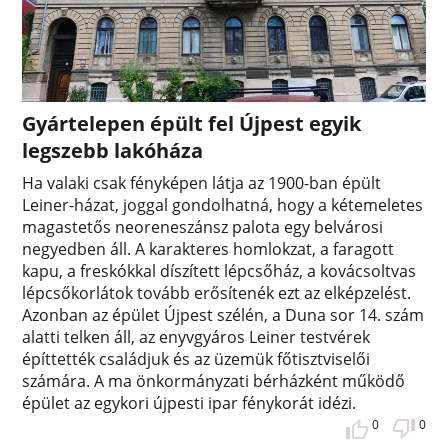
Gyártelepen épült fel Újpest egyik
legszebb lakóháza
Ha valaki csak fényképen látja az 1900-ban épült
Leiner-házat, joggal gondolhatná, hogy a kétemeletes
magastetős neoreneszánsz palota egy belvárosi
negyedben áll. A karakteres homlokzat, a faragott
kapu, a freskókkal díszített lépcsőház, a kovácsoltvas
lépcsőkorlátok tovább erősítenék ezt az elképzelést.
Azonban az épület Újpest szélén, a Duna sor 14. szám
alatti telken áll, az enyvgyáros Leiner testvérek
építtették családjuk és az üzemük főtisztviselői
számára. A ma önkormányzati bérházként működő
épület az egykori újpesti ipar fénykorát idézi.
0
0