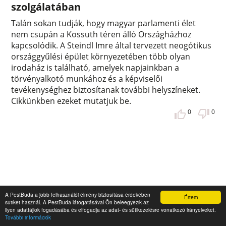
szolgálatában
Talán sokan tudják, hogy magyar parlamenti élet
nem csupán a Kossuth téren álló Országházhoz
kapcsolódik. A Steindl Imre által tervezett neogótikus
országgyűlési épület környezetében több olyan
irodaház is található, amelyek napjainkban a
törvényalkotó munkához és a képviselői
tevékenységhez biztosítanak további helyszíneket.
Cikkünkben ezeket mutatjuk be.
0
0
A PestBuda a jobb felhasználói élmény biztosítása érdekében
Értem
sütiket használ. A PestBuda látogatásával Ön beleegyezik az
ilyen adatfájlok fogadásába és elfogadja az adat- és sütikezelésre vonatkozó irányelveket.
További információk