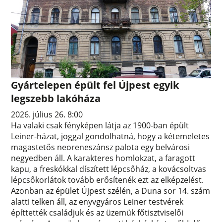
Gyártelepen épült fel Újpest egyik
legszebb lakóháza
2026. július 26. 8:00
Ha valaki csak fényképen látja az 1900-ban épült
Leiner-házat, joggal gondolhatná, hogy a kétemeletes
magastetős neoreneszánsz palota egy belvárosi
negyedben áll. A karakteres homlokzat, a faragott
kapu, a freskókkal díszített lépcsőház, a kovácsoltvas
lépcsőkorlátok tovább erősítenék ezt az elképzelést.
Azonban az épület Újpest szélén, a Duna sor 14. szám
alatti telken áll, az enyvgyáros Leiner testvérek
építtették családjuk és az üzemük főtisztviselői