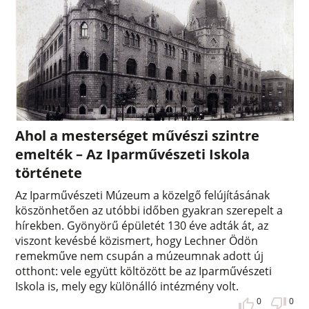
Ahol a mesterséget művészi szintre
emelték – Az Iparművészeti Iskola
története
Az Iparművészeti Múzeum a közelgő felújításának
köszönhetően az utóbbi időben gyakran szerepelt a
hírekben. Gyönyörű épületét 130 éve adták át, az
viszont kevésbé közismert, hogy Lechner Ödön
remekműve nem csupán a múzeumnak adott új
otthont: vele együtt költözött be az Iparművészeti
Iskola is, mely egy különálló intézmény volt.
0
0