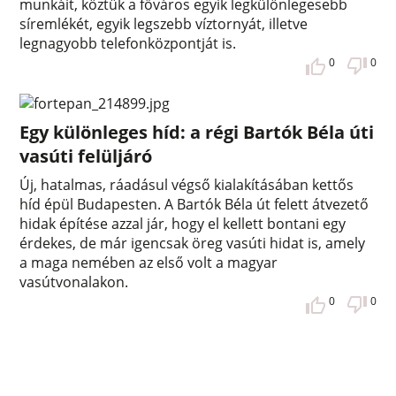
munkáit, köztük a főváros egyik legkülönlegesebb
síremlékét, egyik legszebb víztornyát, illetve
legnagyobb telefonközpontját is.
0
0
Egy különleges híd: a régi Bartók Béla úti
vasúti felüljáró
Új, hatalmas, ráadásul végső kialakításában kettős
híd épül Budapesten. A Bartók Béla út felett átvezető
hidak építése azzal jár, hogy el kellett bontani egy
érdekes, de már igencsak öreg vasúti hidat is, amely
a maga nemében az első volt a magyar
vasútvonalakon.
0
0