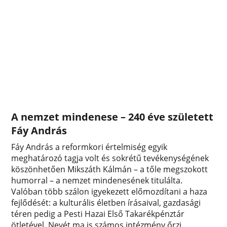
A nemzet mindenese – 240 éve született
Fáy András
Fáy András a reformkori értelmiség egyik
meghatározó tagja volt és sokrétű tevékenységének
köszönhetően Mikszáth Kálmán – a tőle megszokott
humorral – a nemzet mindenesének titulálta.
Valóban több szálon igyekezett előmozdítani a haza
fejlődését: a kulturális életben írásaival, gazdasági
téren pedig a Pesti Hazai Első Takarékpénztár
ötletével. Nevét ma is számos intézmény őrzi,