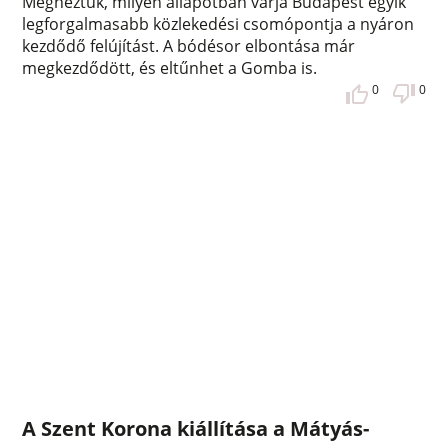
Megnéztük, milyen állapotban várja Budapest egyik
legforgalmasabb közlekedési csomópontja a nyáron
kezdődő felújítást. A bódésor elbontása már
megkezdődött, és eltűnhet a Gomba is.
0
0
A Szent Korona kiállítása a Mátyás-