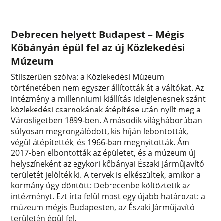
Debrecen helyett Budapest – Mégis
Kőbányán épül fel az új Közlekedési
Múzeum
Stílszerűen szólva: a Közlekedési Múzeum
történetében nem egyszer állították át a váltókat. Az
intézmény a millenniumi kiállítás ideiglenesnek szánt
közlekedési csarnokának átépítése után nyílt meg a
Városligetben 1899-ben. A második világháborúban
súlyosan megrongálódott, kis híján lebontották,
végül átépítették, és 1966-ban megnyitották. Ám
2017-ben elbontották az épületet, és a múzeum új
helyszíneként az egykori kőbányai Északi Járműjavító
területét jelölték ki. A tervek is elkészültek, amikor a
kormány úgy döntött: Debrecenbe költöztetik az
intézményt. Ezt írta felül most egy újabb határozat: a
múzeum mégis Budapesten, az Északi Járműjavító
területén épül fel.