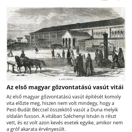
Az első magyar gőzvontatású vasút vitái
Az első magyar gőzvontatású vasút építését komoly
vita előzte meg, hiszen nem volt mindegy, hogy a
Pest-Budát Béccsel összekötő vasút a Duna melyik
oldalán fusson. A vitában Széchenyi István is részt
vett, és ez volt azon kevés esetek egyike, amikor nem
a gróf akarata érvényesült.