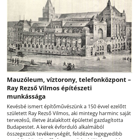
Mauzóleum, víztorony, telefonközpont –
Ray Rezső Vilmos építészeti
munkássága
Kevésbé ismert építőművészünk a 150 évvel ezelőtt
született Ray Rezső Vilmos, aki mintegy harminc saját
tervezésű, illetve átalakított épülettel gazdagította
Budapestet. A kerek évforduló alkalmából
összegezzük tevékenységét, felidézve legegyedibb