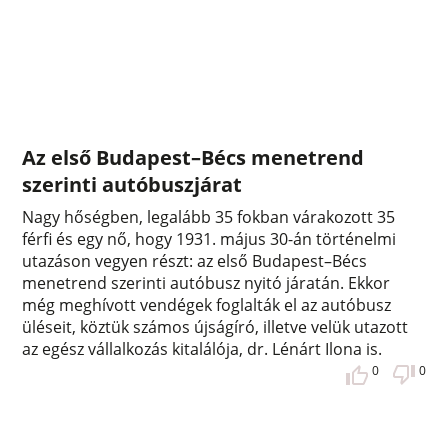
Az első Budapest–Bécs menetrend
szerinti autóbuszjárat
Nagy hőségben, legalább 35 fokban várakozott 35
férfi és egy nő, hogy 1931. május 30-án történelmi
utazáson vegyen részt: az első Budapest–Bécs
menetrend szerinti autóbusz nyitó járatán. Ekkor
még meghívott vendégek foglalták el az autóbusz
üléseit, köztük számos újságíró, illetve velük utazott
az egész vállalkozás kitalálója, dr. Lénárt Ilona is.
0
0