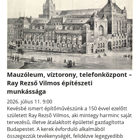
Mauzóleum, víztorony, telefonközpont –
Ray Rezső Vilmos építészeti
munkássága
2026. július 11. 9:00
Kevésbé ismert építőművészünk a 150 évvel ezelőtt
született Ray Rezső Vilmos, aki mintegy harminc saját
tervezésű, illetve átalakított épülettel gazdagította
Budapestet. A kerek évforduló alkalmából
összegezzük tevékenységét, felidézve legegyedibb