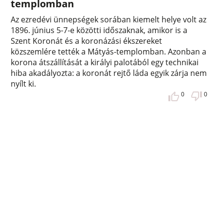
templomban
Az ezredévi ünnepségek sorában kiemelt helye volt az
1896. június 5-7-e közötti időszaknak, amikor is a
Szent Koronát és a koronázási ékszereket
közszemlére tették a Mátyás-templomban. Azonban a
korona átszállítását a királyi palotából egy technikai
hiba akadályozta: a koronát rejtő láda egyik zárja nem
nyílt ki.
0
0