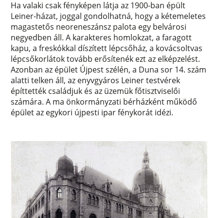
Ha valaki csak fényképen látja az 1900-ban épült
Leiner-házat, joggal gondolhatná, hogy a kétemeletes
magastetős neoreneszánsz palota egy belvárosi
negyedben áll. A karakteres homlokzat, a faragott
kapu, a freskókkal díszített lépcsőház, a kovácsoltvas
lépcsőkorlátok tovább erősítenék ezt az elképzelést.
Azonban az épület Újpest szélén, a Duna sor 14. szám
alatti telken áll, az enyvgyáros Leiner testvérek
építtették családjuk és az üzemük főtisztviselői
számára. A ma önkormányzati bérházként működő
épület az egykori újpesti ipar fénykorát idézi.