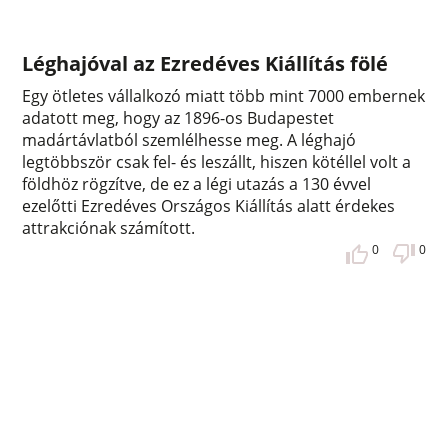
Léghajóval az Ezredéves Kiállítás fölé
Egy ötletes vállalkozó miatt több mint 7000 embernek
adatott meg, hogy az 1896-os Budapestet
madártávlatból szemlélhesse meg. A léghajó
legtöbbször csak fel- és leszállt, hiszen kötéllel volt a
földhöz rögzítve, de ez a légi utazás a 130 évvel
ezelőtti Ezredéves Országos Kiállítás alatt érdekes
attrakciónak számított.
0
0