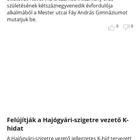
születésének kétszáznegyvenedik évfordulója
alkalmából a Mester utcai Fáy András Gimnáziumot
mutatjuk be.
0
0
Felújítják a Hajógyári-szigetre vezető K-
hidat
A Hajógyári-szigetre vezető jellegzetes K-híd tervezett