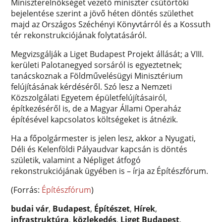
Miniszterelnökséget vezető miniszter csütörtöki
bejelentése szerint a jövő héten döntés születhet
majd az Országos Széchényi Könyvtárról és a Kossuth
tér rekonstrukciójának folytatásáról.
Megvizsgálják a Liget Budapest Projekt állását; a VIII.
kerületi Palotanegyed sorsáról is egyeztetnek;
tanácskoznak a Földművelésügyi Minisztérium
felújításának kérdéséről. Szó lesz a Nemzeti
Közszolgálati Egyetem épületfelújításairól,
építkezéséről is, de a Magyar Állami Operaház
építésével kapcsolatos költségeket is átnézik.
Ha a főpolgármester is jelen lesz, akkor a Nyugati,
Déli és Kelenföldi Pályaudvar kapcsán is döntés
születik, valamint a Népliget átfogó
rekonstrukciójának ügyében is – írja az Építészfórum.
(Forrás:
Építészfórum
)
budai vár
,
Budapest
,
Építészet
,
Hírek
,
infrastruktúra
,
közlekedés
,
Liget Budapest
,