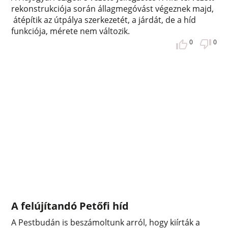
rekonstrukciója során állagmegóvást végeznek majd,
átépítik az útpálya szerkezetét, a járdát, de a híd
funkciója, mérete nem változik.
0
0
A felújítandó Petőfi híd
A Pestbudán is beszámoltunk arról, hogy kiírták a