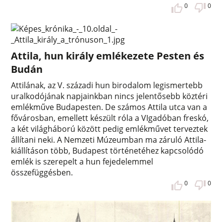
0
0
Attila, hun király emlékezete Pesten és
Budán
Attilának, az V. századi hun birodalom legismertebb
uralkodójának napjainkban nincs jelentősebb köztéri
emlékműve Budapesten. De számos Attila utca van a
fővárosban, emellett készült róla a VIgadóban freskó,
a két világháború között pedig emlékművet terveztek
állítani neki. A Nemzeti Múzeumban ma záruló Attila-
kiállításon több, Budapest történetéhez kapcsolódó
emlék is szerepelt a hun fejedelemmel
összefüggésben.
0
0