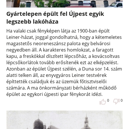
Gyártelepen épült fel Újpest egyik
legszebb lakóháza
Ha valaki csak fényképen látja az 1900-ban épült
Leiner-házat, joggal gondolhatná, hogy a kétemeletes
magastetős neoreneszánsz palota egy belvárosi
negyedben áll. A karakteres homlokzat, a faragott
kapu, a freskókkal díszített lépcsőház, a kovácsoltvas
lépcsőkorlátok tovább erősítenék ezt az elképzelést.
Azonban az épület Újpest szélén, a Duna sor 14. szám
alatti telken áll, az enyvgyáros Leiner testvérek
építtették családjuk és az üzemük főtisztviselői
számára. A ma önkormányzati bérházként működő
épület az egykori újpesti ipar fénykorát idézi.
0
0