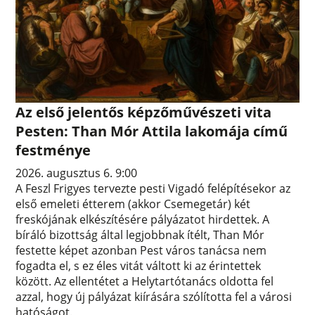
Az első jelentős képzőművészeti vita
Pesten: Than Mór Attila lakomája című
festménye
2026. augusztus 6. 9:00
A Feszl Frigyes tervezte pesti Vigadó felépítésekor az
első emeleti étterem (akkor Csemegetár) két
freskójának elkészítésére pályázatot hirdettek. A
bíráló bizottság által legjobbnak ítélt, Than Mór
festette képet azonban Pest város tanácsa nem
fogadta el, s ez éles vitát váltott ki az érintettek
között. Az ellentétet a Helytartótanács oldotta fel
azzal, hogy új pályázat kiírására szólította fel a városi
hatóságot.