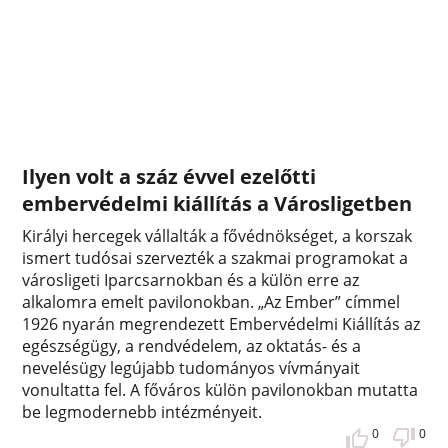
Ilyen volt a száz évvel ezelőtti
embervédelmi kiállítás a Városligetben
Királyi hercegek vállalták a fővédnökséget, a korszak
ismert tudósai szervezték a szakmai programokat a
városligeti Iparcsarnokban és a külön erre az
alkalomra emelt pavilonokban. „Az Ember” címmel
1926 nyarán megrendezett Embervédelmi Kiállítás az
egészségügy, a rendvédelem, az oktatás- és a
nevelésügy legújabb tudományos vívmányait
vonultatta fel. A főváros külön pavilonokban mutatta
be legmodernebb intézményeit.
0
0