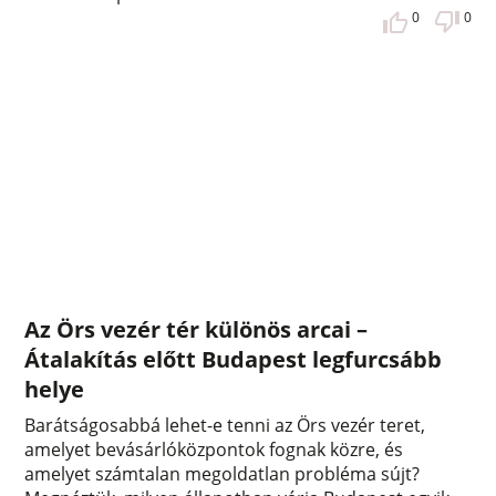
0
0
Az Örs vezér tér különös arcai –
Átalakítás előtt Budapest legfurcsább
helye
Barátságosabbá lehet-e tenni az Örs vezér teret,
amelyet bevásárlóközpontok fognak közre, és
amelyet számtalan megoldatlan probléma sújt?