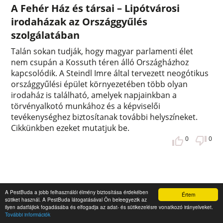
A Fehér Ház és társai – Lipótvárosi
irodaházak az Országgyűlés
szolgálatában
Talán sokan tudják, hogy magyar parlamenti élet
nem csupán a Kossuth téren álló Országházhoz
kapcsolódik. A Steindl Imre által tervezett neogótikus
országgyűlési épület környezetében több olyan
irodaház is található, amelyek napjainkban a
törvényalkotó munkához és a képviselői
tevékenységhez biztosítanak további helyszíneket.
Cikkünkben ezeket mutatjuk be.
0
0
A PestBuda a jobb felhasználói élmény biztosítása érdekében
Értem
sütiket használ. A PestBuda látogatásával Ön beleegyezik az
ilyen adatfájlok fogadásába és elfogadja az adat- és sütikezelésre vonatkozó irányelveket.
További információk