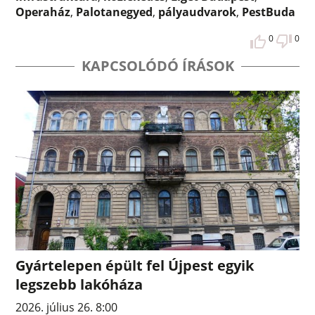
Operaház
,
Palotanegyed
,
pályaudvarok
,
PestBuda
0
0
KAPCSOLÓDÓ ÍRÁSOK
Gyártelepen épült fel Újpest egyik
legszebb lakóháza
2026. július 26. 8:00