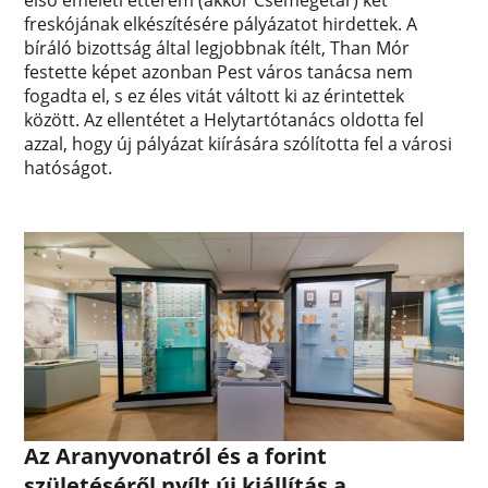
első emeleti étterem (akkor Csemegetár) két
freskójának elkészítésére pályázatot hirdettek. A
bíráló bizottság által legjobbnak ítélt, Than Mór
festette képet azonban Pest város tanácsa nem
fogadta el, s ez éles vitát váltott ki az érintettek
között. Az ellentétet a Helytartótanács oldotta fel
azzal, hogy új pályázat kiírására szólította fel a városi
hatóságot.
Az Aranyvonatról és a forint
születéséről nyílt új kiállítás a