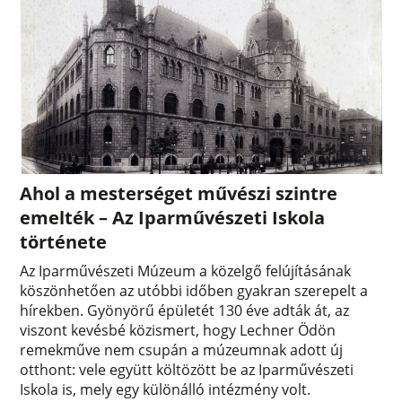
Ahol a mesterséget művészi szintre
emelték – Az Iparművészeti Iskola
története
Az Iparművészeti Múzeum a közelgő felújításának
köszönhetően az utóbbi időben gyakran szerepelt a
hírekben. Gyönyörű épületét 130 éve adták át, az
viszont kevésbé közismert, hogy Lechner Ödön
remekműve nem csupán a múzeumnak adott új
otthont: vele együtt költözött be az Iparművészeti
Iskola is, mely egy különálló intézmény volt.