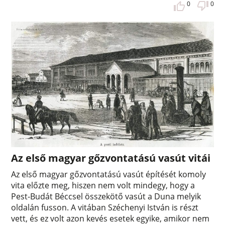
0
0
Az első magyar gőzvontatású vasút vitái
Az első magyar gőzvontatású vasút építését komoly
vita előzte meg, hiszen nem volt mindegy, hogy a
Pest-Budát Béccsel összekötő vasút a Duna melyik
oldalán fusson. A vitában Széchenyi István is részt
vett, és ez volt azon kevés esetek egyike, amikor nem