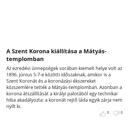
A Szent Korona kiállítása a Mátyás-
templomban
Az ezredévi ünnepségek sorában kiemelt helye volt az
1896. június 5-7-e közötti időszaknak, amikor is a
Szent Koronát és a koronázási ékszereket
közszemlére tették a Mátyás-templomban. Azonban a
korona átszállítását a királyi palotából egy technikai
hiba akadályozta: a koronát rejtő láda egyik zárja nem
nyílt ki.
0
0