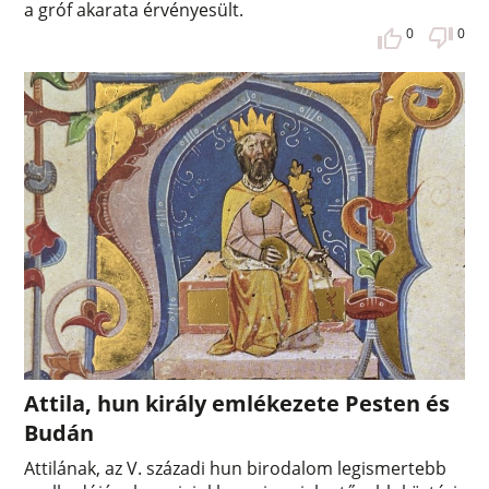
a gróf akarata érvényesült.
0
0
Attila, hun király emlékezete Pesten és
Budán
Attilának, az V. századi hun birodalom legismertebb