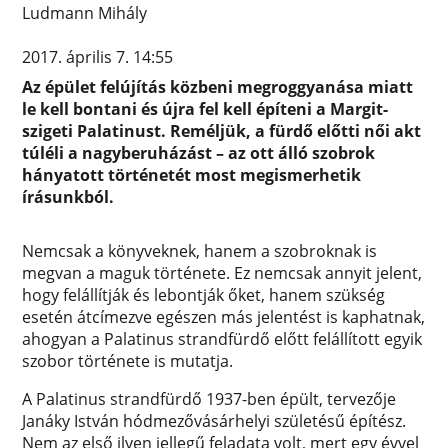
Ludmann Mihály
2017. április 7. 14:55
Az épület felújítás közbeni megroggyanása miatt
le kell bontani és újra fel kell építeni a Margit-
szigeti Palatinust. Reméljük, a fürdő előtti női akt
túléli a nagyberuházást – az ott álló szobrok
hányatott történetét most megismerhetik
írásunkból.
Nemcsak a könyveknek, hanem a szobroknak is
megvan a maguk története. Ez nemcsak annyit jelent,
hogy felállítják és lebontják őket, hanem szükség
esetén átcímezve egészen más jelentést is kaphatnak,
ahogyan a Palatinus strandfürdő előtt felállított egyik
szobor története is mutatja.
A Palatinus strandfürdő 1937-ben épült, tervezője
Janáky István hódmezővásárhelyi születésű építész.
Nem az első ilyen jellegű feladata volt, mert egy évvel