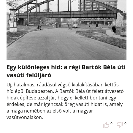
Egy különleges híd: a régi Bartók Béla úti
vasúti felüljáró
Új, hatalmas, ráadásul végső kialakításában kettős
híd épül Budapesten. A Bartók Béla út felett átvezető
hidak építése azzal jár, hogy el kellett bontani egy
érdekes, de már igencsak öreg vasúti hidat is, amely
a maga nemében az első volt a magyar
vasútvonalakon.
0
0