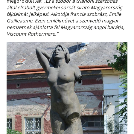
megörökítették:
„Ez a szobor a trianoni szerződés
által elrabolt gyermekei sorsát sirató Magyarország
fájdalmát jelképezi. Alkotója francia szobrász, Emile
Guilleaume. Ezen emlékművet a szenvedő magyar
nemzetnek ajánlotta fel Magyarország angol barátja,
Viscount Rothermere.”