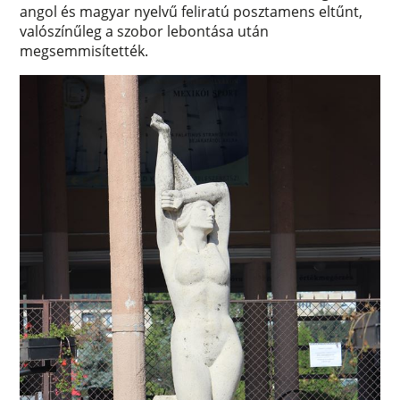
angol és magyar nyelvű feliratú posztamens eltűnt,
valószínűleg a szobor lebontása után
megsemmisítették.