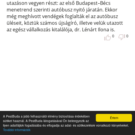
utazáson vegyen részt: az első Budapest–Bécs
menetrend szerinti autóbusz nyitó járatán. Ekkor
még meghívott vendégek foglalták el az autóbusz
üléseit, köztük számos újságíró, illetve velük utazott
az egész vállalkozás kitalálója, dr. Lénárt Ilona is.
0
0
A PestBuda a jobb felhasználói élmény biztosítása érdekében
Értem
sütiket használ. A PestBuda látogatásával Ön beleegyezik az
ilyen adatfájlok fogadásába és elfogadja az adat- és sütikezelésre vonatkozó irányelveket.
A nemzet mindenese – 240 éve született
További információk