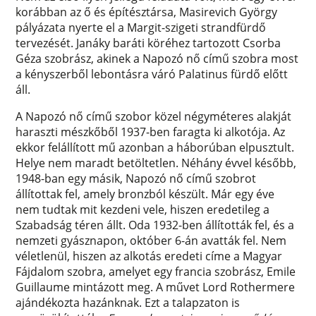
korábban az ő és építésztársa, Masirevich György
pályázata nyerte el a Margit-szigeti strandfürdő
tervezését. Janáky baráti köréhez tartozott Csorba
Géza szobrász, akinek a Napozó nő című szobra most
a kényszerből lebontásra váró Palatinus fürdő előtt
áll.
A Napozó nő című szobor közel négyméteres alakját
haraszti mészkőből 1937-ben faragta ki alkotója. Az
ekkor felállított mű azonban a háborúban elpusztult.
Helye nem maradt betöltetlen. Néhány évvel később,
1948-ban egy másik, Napozó nő című szobrot
állítottak fel, amely bronzból készült. Már egy éve
nem tudtak mit kezdeni vele, hiszen eredetileg a
Szabadság téren állt. Oda 1932-ben állították fel, és a
nemzeti gyásznapon, október 6-án avatták fel. Nem
véletlenül, hiszen az alkotás eredeti címe a Magyar
Fájdalom szobra, amelyet egy francia szobrász, Emile
Guillaume mintázott meg. A művet Lord Rothermere
ajándékozta hazánknak. Ezt a talapzaton is