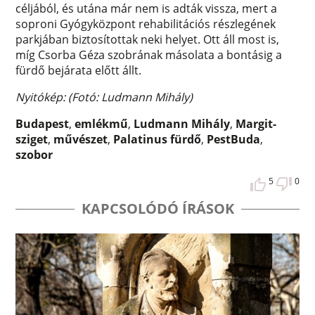
céljából, és utána már nem is adták vissza, mert a
soproni Gyógyközpont rehabilitációs részlegének
parkjában biztosítottak neki helyet. Ott áll most is,
míg Csorba Géza szobrának másolata a bontásig a
fürdő bejárata előtt állt.
Nyitókép: (Fotó: Ludmann Mihály)
Budapest
,
emlékmű
,
Ludmann Mihály
,
Margit-
sziget
,
művészet
,
Palatinus fürdő
,
PestBuda
,
szobor
5
0
KAPCSOLÓDÓ ÍRÁSOK