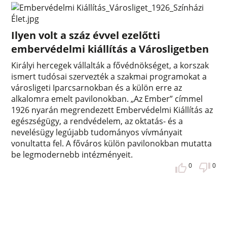
Ilyen volt a száz évvel ezelőtti
embervédelmi kiállítás a Városligetben
Királyi hercegek vállalták a fővédnökséget, a korszak
ismert tudósai szervezték a szakmai programokat a
városligeti Iparcsarnokban és a külön erre az
alkalomra emelt pavilonokban. „Az Ember” címmel
1926 nyarán megrendezett Embervédelmi Kiállítás az
egészségügy, a rendvédelem, az oktatás- és a
nevelésügy legújabb tudományos vívmányait
vonultatta fel. A főváros külön pavilonokban mutatta
be legmodernebb intézményeit.
0
0