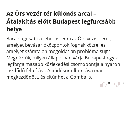
Az Örs vezér tér különös arcai –
Átalakítás előtt Budapest legfurcsább
helye
Barátságosabbá lehet-e tenni az Örs vezér teret,
amelyet bevásárlóközpontok fognak közre, és
amelyet számtalan megoldatlan probléma sújt?
Megnéztük, milyen állapotban várja Budapest egyik
legforgalmasabb közlekedési csomópontja a nyáron
kezdődő felújítást. A bódésor elbontása már
megkezdődött, és eltűnhet a Gomba is.
0
0