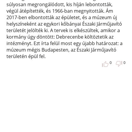
súlyosan megrongálódott, kis híján lebontották,
végül átépítették, és 1966-ban megnyitották. Ám
2017-ben elbontották az épületet, és a múzeum új
helyszíneként az egykori kőbányai Északi Járműjavító
területét jelölték ki. A tervek is elkészültek, amikor a
kormány úgy döntött: Debrecenbe költöztetik az
intézményt. Ezt írta felül most egy újabb határozat: a
múzeum mégis Budapesten, az Északi Járműjavító
területén épül fel.
0
0