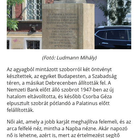
(Fotó: Ludmann Mihály)
Az agyagból mintázott szoborról két öntvényt
készítettek, az egyiket Budapesten, a Szabadság
téren, a másikat Debrecenben állították fel. A
Nemzeti Bank előtt álló szobrot 1947-ben az új
hatalom eltávolította, és később Csorba Géza
elpusztult szobrát pótlandó a Palatinus előtt
felállították.
Női akt, amely a jobb karját meghajlítva felemeli, és az
arca felfelé néz, mintha a Napba nézne. Akár napozó
nő is lehetne, azért is, mert az értelmezést segítő