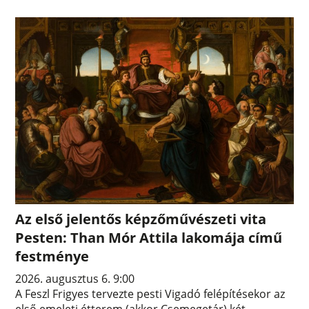
Az első jelentős képzőművészeti vita
Pesten: Than Mór Attila lakomája című
festménye
2026. augusztus 6. 9:00
A Feszl Frigyes tervezte pesti Vigadó felépítésekor az