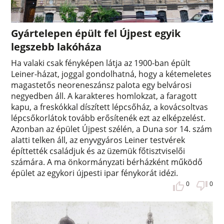
Gyártelepen épült fel Újpest egyik
legszebb lakóháza
Ha valaki csak fényképen látja az 1900-ban épült
Leiner-házat, joggal gondolhatná, hogy a kétemeletes
magastetős neoreneszánsz palota egy belvárosi
negyedben áll. A karakteres homlokzat, a faragott
kapu, a freskókkal díszített lépcsőház, a kovácsoltvas
lépcsőkorlátok tovább erősítenék ezt az elképzelést.
Azonban az épület Újpest szélén, a Duna sor 14. szám
alatti telken áll, az enyvgyáros Leiner testvérek
építtették családjuk és az üzemük főtisztviselői
számára. A ma önkormányzati bérházként működő
épület az egykori újpesti ipar fénykorát idézi.
0
0