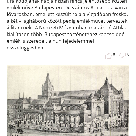
uralkodójának napjainkban nincs jelentősebb köztéri
emlékműve Budapesten. De számos Attila utca van a
fővárosban, emellett készült róla a VIgadóban freskó,
a két világháború között pedig emlékművet terveztek
állítani neki. A Nemzeti Múzeumban ma záruló Attila-
kiállításon több, Budapest történetéhez kapcsolódó
emlék is szerepelt a hun fejedelemmel
összefüggésben.
0
0