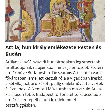
Attila, hun király emlékezete Pesten és
Budán
Attilának, az V. századi hun birodalom legismertebb
uralkodójának napjainkban nincs jelentősebb köztéri
emlékműve Budapesten. De számos Attila utca van a
fővárosban, emellett készült róla a VIgadóban freskó,
a két világháború között pedig emlékművet terveztek
állítani neki. A Nemzeti Múzeumban ma záruló Attila-
kiállításon több, Budapest történetéhez kapcsolódó
emlék is szerepelt a hun fejedelemmel
összefüggésben.