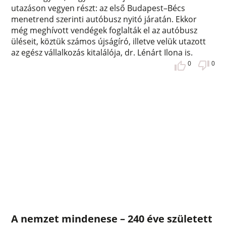
utazáson vegyen részt: az első Budapest–Bécs
menetrend szerinti autóbusz nyitó járatán. Ekkor
még meghívott vendégek foglalták el az autóbusz
üléseit, köztük számos újságíró, illetve velük utazott
az egész vállalkozás kitalálója, dr. Lénárt Ilona is.
0
0
A nemzet mindenese – 240 éve született