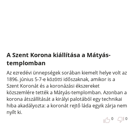
A Szent Korona kiállítása a Mátyás-
templomban
Az ezredévi ünnepségek sorában kiemelt helye volt az
1896. június 5-7-e közötti időszaknak, amikor is a
Szent Koronát és a koronázási ékszereket
közszemlére tették a Mátyás-templomban. Azonban a
korona átszállítását a királyi palotából egy technikai
hiba akadályozta: a koronát rejtő láda egyik zárja nem
nyílt ki.
0
0