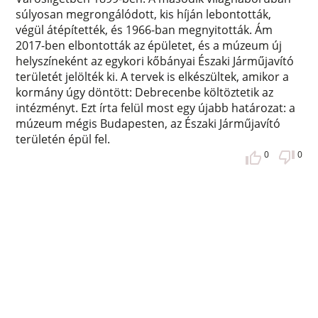
súlyosan megrongálódott, kis híján lebontották,
végül átépítették, és 1966-ban megnyitották. Ám
2017-ben elbontották az épületet, és a múzeum új
helyszíneként az egykori kőbányai Északi Járműjavító
területét jelölték ki. A tervek is elkészültek, amikor a
kormány úgy döntött: Debrecenbe költöztetik az
intézményt. Ezt írta felül most egy újabb határozat: a
múzeum mégis Budapesten, az Északi Járműjavító
területén épül fel.
0
0