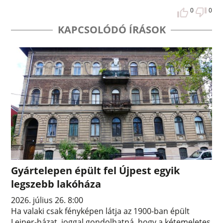
0
0
KAPCSOLÓDÓ ÍRÁSOK
Gyártelepen épült fel Újpest egyik
legszebb lakóháza
2026. július 26. 8:00
Ha valaki csak fényképen látja az 1900-ban épült
Leiner-házat, joggal gondolhatná, hogy a kétemeletes