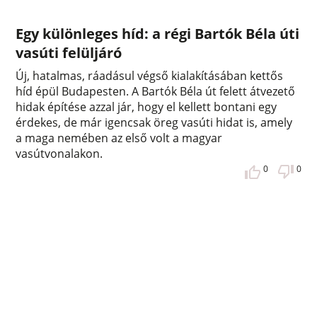
Egy különleges híd: a régi Bartók Béla úti
vasúti felüljáró
Új, hatalmas, ráadásul végső kialakításában kettős
híd épül Budapesten. A Bartók Béla út felett átvezető
hidak építése azzal jár, hogy el kellett bontani egy
érdekes, de már igencsak öreg vasúti hidat is, amely
a maga nemében az első volt a magyar
vasútvonalakon.
0
0