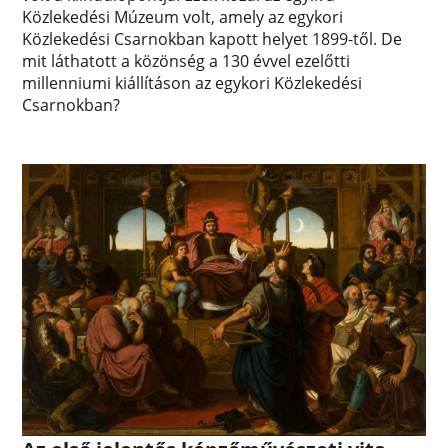
Közlekedési Múzeum volt, amely az egykori
Közlekedési Csarnokban kapott helyet 1899-től. De
mit láthatott a közönség a 130 évvel ezelőtti
millenniumi kiállításon az egykori Közlekedési
Csarnokban?