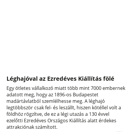
Léghajóval az Ezredéves Kiállítás fölé
Egy ötletes vállalkozó miatt több mint 7000 embernek
adatott meg, hogy az 1896-os Budapestet
madártávlatból szemlélhesse meg. A léghajó
legtöbbször csak fel- és leszállt, hiszen kötéllel volt a
földhöz rögzítve, de ez a légi utazás a 130 évvel
ezelőtti Ezredéves Országos Kiállítás alatt érdekes
attrakciónak számított.