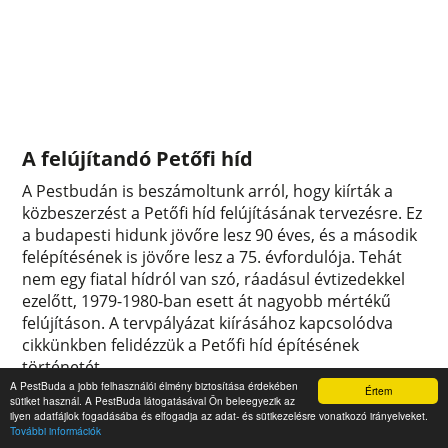
A felújítandó Petőfi híd
A Pestbudán is beszámoltunk arról, hogy kiírták a
közbeszerzést a Petőfi híd felújításának tervezésre. Ez
a budapesti hidunk jövőre lesz 90 éves, és a második
felépítésének is jövőre lesz a 75. évfordulója. Tehát
nem egy fiatal hídról van szó, ráadásul évtizedekkel
ezelőtt, 1979-1980-ban esett át nagyobb mértékű
felújításon. A tervpályázat kiírásához kapcsolódva
cikkünkben felidézzük a Petőfi híd építésének
történetét.
A PestBuda a jobb felhasználói élmény biztosítása érdekében
0
0
Értem
sütiket használ. A PestBuda látogatásával Ön beleegyezik az
ilyen adatfájlok fogadásába és elfogadja az adat- és sütikezelésre vonatkozó irányelveket.
További információk