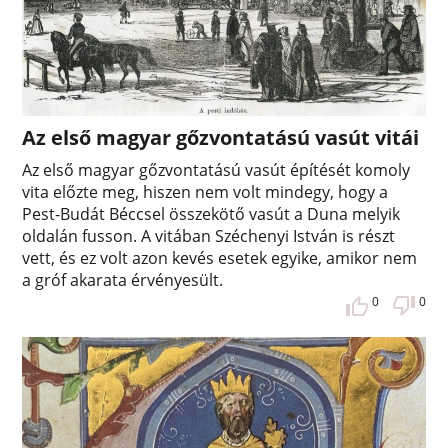
Az első magyar gőzvontatású vasút vitái
Az első magyar gőzvontatású vasút építését komoly
vita előzte meg, hiszen nem volt mindegy, hogy a
Pest-Budát Béccsel összekötő vasút a Duna melyik
oldalán fusson. A vitában Széchenyi István is részt
vett, és ez volt azon kevés esetek egyike, amikor nem
a gróf akarata érvényesült.
0
0