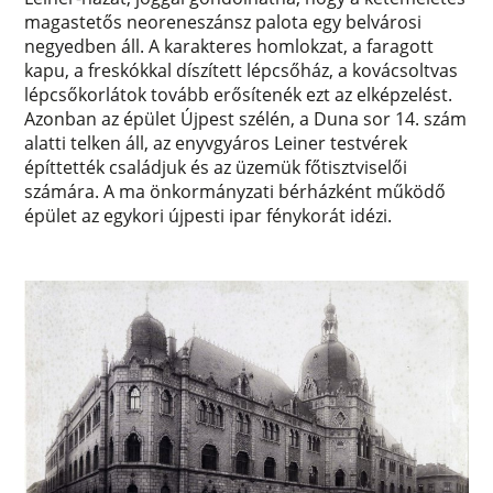
magastetős neoreneszánsz palota egy belvárosi
negyedben áll. A karakteres homlokzat, a faragott
kapu, a freskókkal díszített lépcsőház, a kovácsoltvas
lépcsőkorlátok tovább erősítenék ezt az elképzelést.
Azonban az épület Újpest szélén, a Duna sor 14. szám
alatti telken áll, az enyvgyáros Leiner testvérek
építtették családjuk és az üzemük főtisztviselői
számára. A ma önkormányzati bérházként működő
épület az egykori újpesti ipar fénykorát idézi.