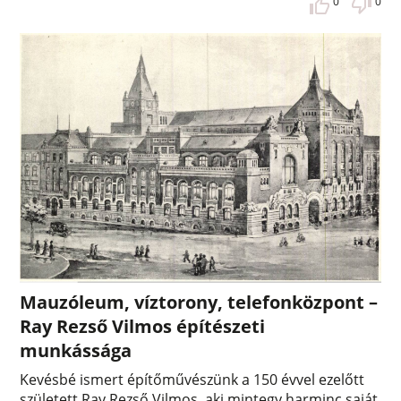
0
0
Mauzóleum, víztorony, telefonközpont –
Ray Rezső Vilmos építészeti
munkássága
Kevésbé ismert építőművészünk a 150 évvel ezelőtt
született Ray Rezső Vilmos, aki mintegy harminc saját