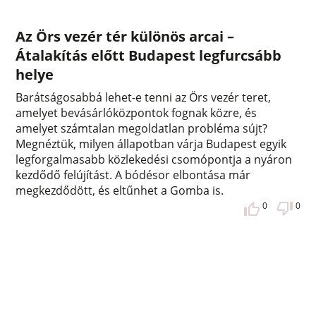
Az Örs vezér tér különös arcai –
Átalakítás előtt Budapest legfurcsább
helye
Barátságosabbá lehet-e tenni az Örs vezér teret,
amelyet bevásárlóközpontok fognak közre, és
amelyet számtalan megoldatlan probléma sújt?
Megnéztük, milyen állapotban várja Budapest egyik
legforgalmasabb közlekedési csomópontja a nyáron
kezdődő felújítást. A bódésor elbontása már
megkezdődött, és eltűnhet a Gomba is.
0
0