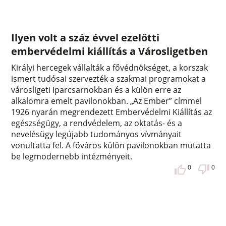
Ilyen volt a száz évvel ezelőtti
embervédelmi kiállítás a Városligetben
Királyi hercegek vállalták a fővédnökséget, a korszak
ismert tudósai szervezték a szakmai programokat a
városligeti Iparcsarnokban és a külön erre az
alkalomra emelt pavilonokban. „Az Ember” címmel
1926 nyarán megrendezett Embervédelmi Kiállítás az
egészségügy, a rendvédelem, az oktatás- és a
nevelésügy legújabb tudományos vívmányait
vonultatta fel. A főváros külön pavilonokban mutatta
be legmodernebb intézményeit.
0
0