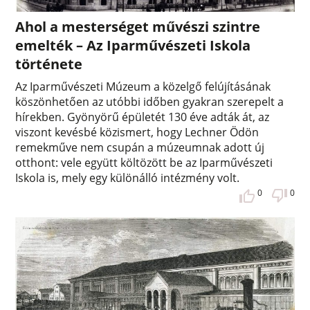
Ahol a mesterséget művészi szintre
emelték – Az Iparművészeti Iskola
története
Az Iparművészeti Múzeum a közelgő felújításának
köszönhetően az utóbbi időben gyakran szerepelt a
hírekben. Gyönyörű épületét 130 éve adták át, az
viszont kevésbé közismert, hogy Lechner Ödön
remekműve nem csupán a múzeumnak adott új
otthont: vele együtt költözött be az Iparművészeti
Iskola is, mely egy különálló intézmény volt.
0
0