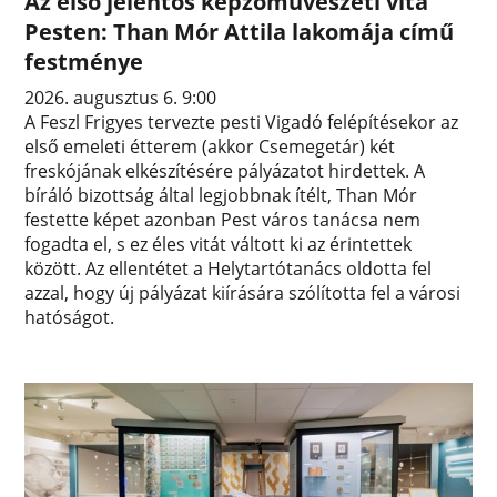
Az első jelentős képzőművészeti vita
Pesten: Than Mór Attila lakomája című
festménye
2026. augusztus 6. 9:00
A Feszl Frigyes tervezte pesti Vigadó felépítésekor az
első emeleti étterem (akkor Csemegetár) két
freskójának elkészítésére pályázatot hirdettek. A
bíráló bizottság által legjobbnak ítélt, Than Mór
festette képet azonban Pest város tanácsa nem
fogadta el, s ez éles vitát váltott ki az érintettek
között. Az ellentétet a Helytartótanács oldotta fel
azzal, hogy új pályázat kiírására szólította fel a városi
hatóságot.