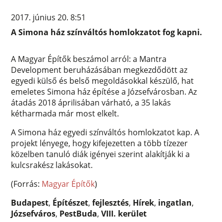
2017. június 20. 8:51
A Simona ház színváltós homlokzatot fog kapni.
A Magyar Építők beszámol arról: a Mantra
Development beruházásában megkezdődött az
egyedi külső és belső megoldásokkal készülő, hat
emeletes Simona ház építése a Józsefvárosban. Az
átadás 2018 áprilisában várható, a 35 lakás
kétharmada már most elkelt.
A Simona ház egyedi színváltós homlokzatot kap. A
projekt lényege, hogy kifejezetten a több tízezer
közelben tanuló diák igényei szerint alakítják ki a
kulcsrakész lakásokat.
(Forrás:
Magyar Építők
)
Budapest
,
Építészet
,
fejlesztés
,
Hírek
,
ingatlan
,
Józsefváros
,
PestBuda
,
VIII. kerület