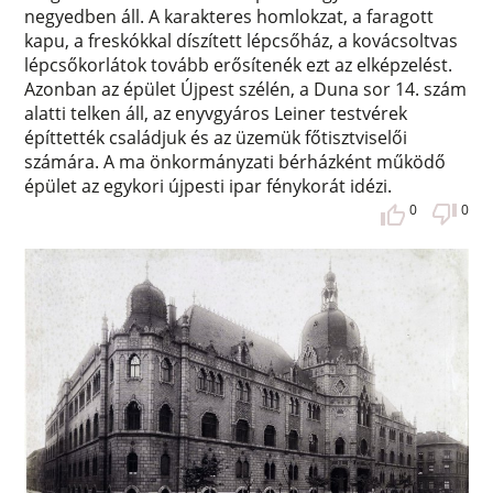
negyedben áll. A karakteres homlokzat, a faragott
kapu, a freskókkal díszített lépcsőház, a kovácsoltvas
lépcsőkorlátok tovább erősítenék ezt az elképzelést.
Azonban az épület Újpest szélén, a Duna sor 14. szám
alatti telken áll, az enyvgyáros Leiner testvérek
építtették családjuk és az üzemük főtisztviselői
számára. A ma önkormányzati bérházként működő
épület az egykori újpesti ipar fénykorát idézi.
0
0