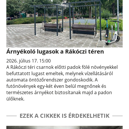
Árnyékoló lugasok a Rákóczi téren
2026. július 17. 15:00
A Rákóczi téri csarnok előtti padok fölé növényekkel
befuttatott lugast emeltek, melynek vízellátásáról
automata öntözőrendszer gondoskodik. A
futónövények egy-két éven belül megnőnek és
természetes árnyékot biztosítanak majd a padon
ülőknek.
EZEK A CIKKEK IS ÉRDEKELHETIK