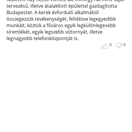
tervezésű, illetve átalakított épülettel gazdagította
Budapestet. A kerek évforduló alkalmából
összegezzük tevékenységét, felidézve legegyedibb
munkáit, köztük a főváros egyik legkülönlegesebb
síremlékét, egyik legszebb víztornyát, illetve
legnagyobb telefonközpontját is.
0
0