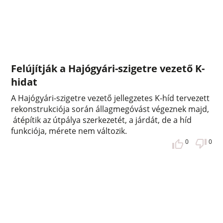
Felújítják a Hajógyári-szigetre vezető K-
hidat
A Hajógyári-szigetre vezető jellegzetes K-híd tervezett
rekonstrukciója során állagmegóvást végeznek majd,
átépítik az útpálya szerkezetét, a járdát, de a híd
funkciója, mérete nem változik.
0
0