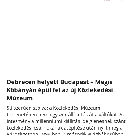
Debrecen helyett Budapest – Mégis
Kőbányán épül fel az új Közlekedési
Múzeum
Stílszerűen szólva: a Közlekedési Múzeum
történetében nem egyszer állították át a váltókat. Az
intézmény a millenniumi kiállítás ideiglenesnek szánt
közlekedési csarnokának átépítése után nyílt meg a
Városligetben 1899-ben. A második világháborúban