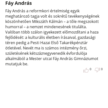
Fáy András
Fáy András a reformkori értelmiség egyik
meghatározó tagja volt és sokrétű tevékenységének
köszönhetően Mikszáth Kálmán – a tőle megszokott
humorral – a nemzet mindenesének titulálta.
Valóban több szálon igyekezett előmozdítani a haza
fejlődését: a kulturális életben írásaival, gazdasági
téren pedig a Pesti Hazai Első Takarékpénztár
ötletével. Nevét ma is számos intézmény őrzi,
születésének kétszáznegyvenedik évfordulója
alkalmából a Mester utcai Fáy András Gimnáziumot
mutatjuk be.
0
0