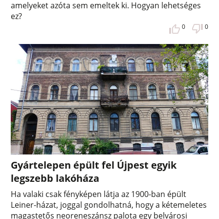
amelyeket azóta sem emeltek ki. Hogyan lehetséges
ez?
0
0
Gyártelepen épült fel Újpest egyik
legszebb lakóháza
Ha valaki csak fényképen látja az 1900-ban épült
Leiner-házat, joggal gondolhatná, hogy a kétemeletes
magastetős neoreneszánsz palota egy belvárosi