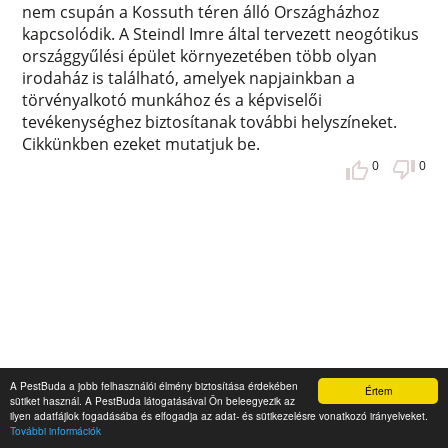
nem csupán a Kossuth téren álló Országházhoz
kapcsolódik. A Steindl Imre által tervezett neogótikus
országgyűlési épület környezetében több olyan
irodaház is található, amelyek napjainkban a
törvényalkotó munkához és a képviselői
tevékenységhez biztosítanak további helyszíneket.
Cikkünkben ezeket mutatjuk be.
0
0
A PestBuda a jobb felhasználói élmény biztosítása érdekében
Értem
sütiket használ. A PestBuda látogatásával Ön beleegyezik az
ilyen adatfájlok fogadásába és elfogadja az adat- és sütikezelésre vonatkozó irányelveket.
További információk