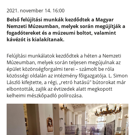
2021. november 14. 16:00
Belső felújítási munkák kezdődtek a Magyar
Nemzeti Múzeumban, melyek során megújítják a
fogadótereket és a múzeumi boltot, valamint
kávézót is kialakítanak.
Felújítási munkálatok kezdődtek a héten a Nemzeti
Múzeumban, melyek során teljesen megújulnak az
épület közönségforgalmi terei – számolt be róla
közösségi oldalán az intézmény főigazgatója. L. Simon
László kifejtette, a régi, „retró hatású" bútorokat már
elbontották, zajlik az évtizedek alatt megkopott
kelheimi mészkőpadló polírozása.