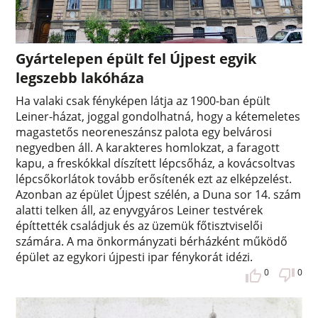
Gyártelepen épült fel Újpest egyik
legszebb lakóháza
Ha valaki csak fényképen látja az 1900-ban épült
Leiner-házat, joggal gondolhatná, hogy a kétemeletes
magastetős neoreneszánsz palota egy belvárosi
negyedben áll. A karakteres homlokzat, a faragott
kapu, a freskókkal díszített lépcsőház, a kovácsoltvas
lépcsőkorlátok tovább erősítenék ezt az elképzelést.
Azonban az épület Újpest szélén, a Duna sor 14. szám
alatti telken áll, az enyvgyáros Leiner testvérek
építtették családjuk és az üzemük főtisztviselői
számára. A ma önkormányzati bérházként működő
épület az egykori újpesti ipar fénykorát idézi.
0
0