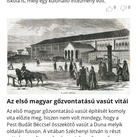
Iskola is, mely egy különálló intézmény volt.
0
0
Az első magyar gőzvontatású vasút vitái
Az első magyar gőzvontatású vasút építését komoly
vita előzte meg, hiszen nem volt mindegy, hogy a
Pest-Budát Béccsel összekötő vasút a Duna melyik
oldalán fusson. A vitában Széchenyi István is részt