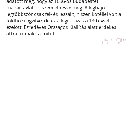
adatott meg, hogy az 1896-os Budapestet
madártávlatból szemlélhesse meg. A léghajó
legtöbbször csak fel- és leszállt, hiszen kötéllel volt a
földhöz rögzítve, de ez a légi utazás a 130 évvel
ezelőtti Ezredéves Országos Kiállítás alatt érdekes
attrakciónak számított.
0
0