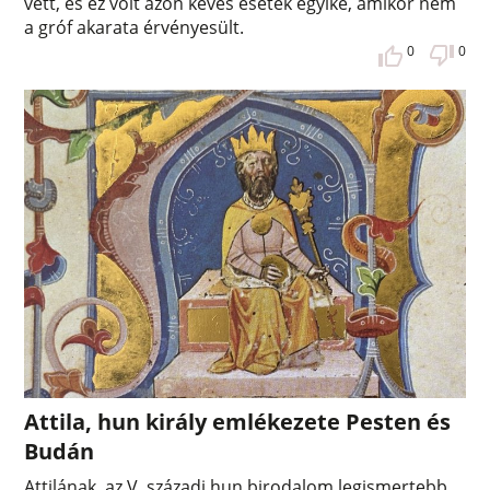
vett, és ez volt azon kevés esetek egyike, amikor nem
a gróf akarata érvényesült.
0
0
Attila, hun király emlékezete Pesten és
Budán
Attilának, az V. századi hun birodalom legismertebb