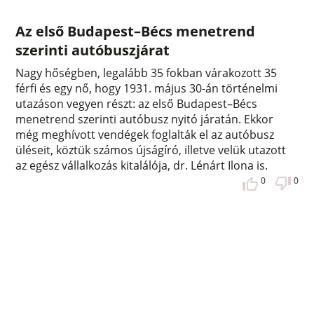
Az első Budapest–Bécs menetrend
szerinti autóbuszjárat
Nagy hőségben, legalább 35 fokban várakozott 35
férfi és egy nő, hogy 1931. május 30-án történelmi
utazáson vegyen részt: az első Budapest–Bécs
menetrend szerinti autóbusz nyitó járatán. Ekkor
még meghívott vendégek foglalták el az autóbusz
üléseit, köztük számos újságíró, illetve velük utazott
az egész vállalkozás kitalálója, dr. Lénárt Ilona is.
0
0