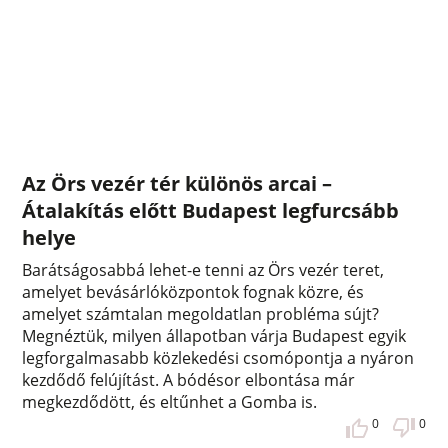
Az Örs vezér tér különös arcai –
Átalakítás előtt Budapest legfurcsább
helye
Barátságosabbá lehet-e tenni az Örs vezér teret,
amelyet bevásárlóközpontok fognak közre, és
amelyet számtalan megoldatlan probléma sújt?
Megnéztük, milyen állapotban várja Budapest egyik
legforgalmasabb közlekedési csomópontja a nyáron
kezdődő felújítást. A bódésor elbontása már
megkezdődött, és eltűnhet a Gomba is.
0
0