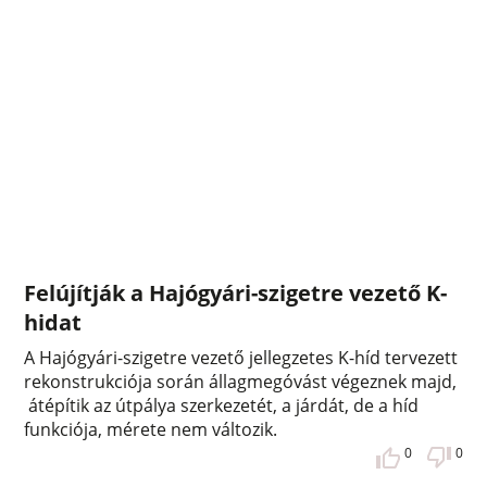
Felújítják a Hajógyári-szigetre vezető K-
hidat
A Hajógyári-szigetre vezető jellegzetes K-híd tervezett
rekonstrukciója során állagmegóvást végeznek majd,
átépítik az útpálya szerkezetét, a járdát, de a híd
funkciója, mérete nem változik.
0
0