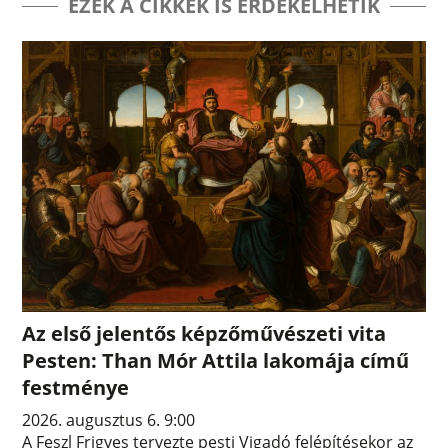
EZEK A CIKKEK IS ÉRDEKELHETIK
Az első jelentős képzőművészeti vita
Pesten: Than Mór Attila lakomája című
festménye
2026. augusztus 6. 9:00
A Feszl Frigyes tervezte pesti Vigadó felépítésekor az