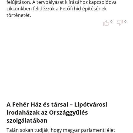
felújításon. A tervpályázat kiírásához kapcsolódva
cikkünkben felidézzük a Petőfi híd építésének
történetét.
0
0
A Fehér Ház és társai – Lipótvárosi
irodaházak az Országgyűlés
szolgálatában
Talán sokan tudják, hogy magyar parlamenti élet