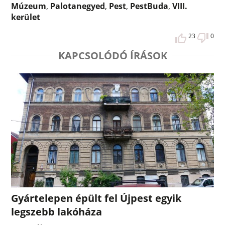
Múzeum
,
Palotanegyed
,
Pest
,
PestBuda
,
VIII.
kerület
23
0
KAPCSOLÓDÓ ÍRÁSOK
Gyártelepen épült fel Újpest egyik
legszebb lakóháza