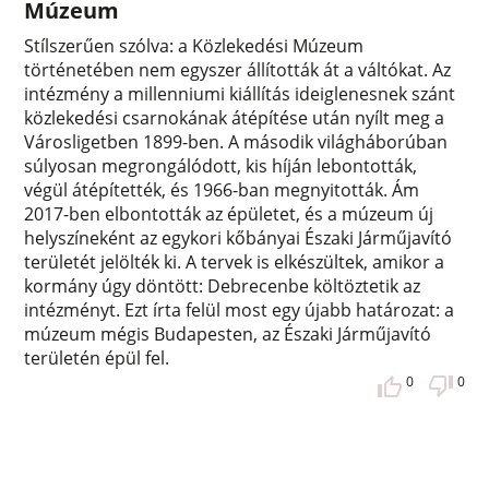
Múzeum
Stílszerűen szólva: a Közlekedési Múzeum
történetében nem egyszer állították át a váltókat. Az
intézmény a millenniumi kiállítás ideiglenesnek szánt
közlekedési csarnokának átépítése után nyílt meg a
Városligetben 1899-ben. A második világháborúban
súlyosan megrongálódott, kis híján lebontották,
végül átépítették, és 1966-ban megnyitották. Ám
2017-ben elbontották az épületet, és a múzeum új
helyszíneként az egykori kőbányai Északi Járműjavító
területét jelölték ki. A tervek is elkészültek, amikor a
kormány úgy döntött: Debrecenbe költöztetik az
intézményt. Ezt írta felül most egy újabb határozat: a
múzeum mégis Budapesten, az Északi Járműjavító
területén épül fel.
0
0