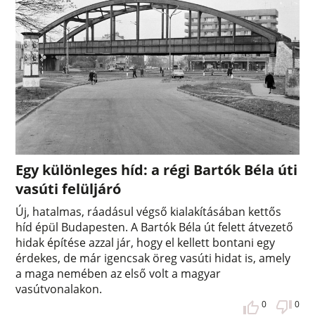
Egy különleges híd: a régi Bartók Béla úti
vasúti felüljáró
Új, hatalmas, ráadásul végső kialakításában kettős
híd épül Budapesten. A Bartók Béla út felett átvezető
hidak építése azzal jár, hogy el kellett bontani egy
érdekes, de már igencsak öreg vasúti hidat is, amely
a maga nemében az első volt a magyar
vasútvonalakon.
0
0