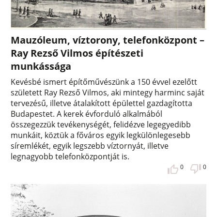
Mauzóleum, víztorony, telefonközpont –
Ray Rezső Vilmos építészeti
munkássága
Kevésbé ismert építőművészünk a 150 évvel ezelőtt
született Ray Rezső Vilmos, aki mintegy harminc saját
tervezésű, illetve átalakított épülettel gazdagította
Budapestet. A kerek évforduló alkalmából
összegezzük tevékenységét, felidézve legegyedibb
munkáit, köztük a főváros egyik legkülönlegesebb
síremlékét, egyik legszebb víztornyát, illetve
legnagyobb telefonközpontját is.
0
0