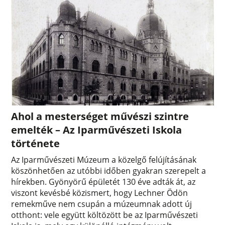
Ahol a mesterséget művészi szintre
emelték – Az Iparművészeti Iskola
története
Az Iparművészeti Múzeum a közelgő felújításának
köszönhetően az utóbbi időben gyakran szerepelt a
hírekben. Gyönyörű épületét 130 éve adták át, az
viszont kevésbé közismert, hogy Lechner Ödön
remekműve nem csupán a múzeumnak adott új
otthont: vele együtt költözött be az Iparművészeti