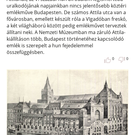
uralkodójának napjainkban nincs jelentősebb köztéri
emlékműve Budapesten. De számos Attila utca van a
fővárosban, emellett készült róla a VIgadóban freskó,
a két világháború között pedig emlékművet terveztek
állítani neki. A Nemzeti Múzeumban ma záruló Attila-
kiállításon több, Budapest történetéhez kapcsolódó
emlék is szerepelt a hun fejedelemmel
összefüggésben.
0
0