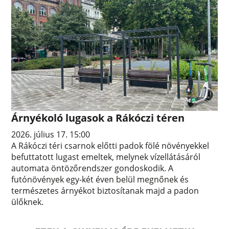
Árnyékoló lugasok a Rákóczi téren
2026. július 17. 15:00
A Rákóczi téri csarnok előtti padok fölé növényekkel
befuttatott lugast emeltek, melynek vízellátásáról
automata öntözőrendszer gondoskodik. A
futónövények egy-két éven belül megnőnek és
természetes árnyékot biztosítanak majd a padon
ülőknek.