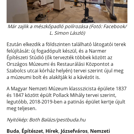
Már zajlik a mészkőpadló polírozása (Fotó: Facebook/
L. Simon László)
Ezután elkezdik a földszinten található látogatói terek
felújítását: új fogadópult készül, és a Narmer
Építészeti Stúdió (ők tervezték többek között az
Országos Múzeumi és Restaurálási Központot a
Szabolcs utcai kórház helyén) tervei szerint újul meg
a múzeumi bolt és alakítják ki a kávézót is.
A Magyar Nemzeti Múzeum klassszicista épülete 1837
és 1847 között épült Pollack Mihály tervei szerint,
legutóbb, 2018-2019-ben a patinás épület kertje újult
meg teljesen.
Nyitókép: Both Balázs/pestbuda.hu
Buda
,
Építészet
,
Hírek
,
Józsefváros
,
Nemzeti