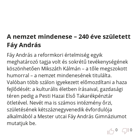
A nemzet mindenese – 240 éve született
Fáy András
Fáy András a reformkori értelmiség egyik
meghatározó tagja volt és sokrétű tevékenységének
köszönhetően Mikszáth Kálmán – a tőle megszokott
humorral – a nemzet mindenesének titulálta.
Valóban több szálon igyekezett előmozdítani a haza
fejlődését: a kulturális életben írásaival, gazdasági
téren pedig a Pesti Hazai Első Takarékpénztár
ötletével. Nevét ma is számos intézmény őrzi,
születésének kétszáznegyvenedik évfordulója
alkalmából a Mester utcai Fáy András Gimnáziumot
mutatjuk be.
0
0