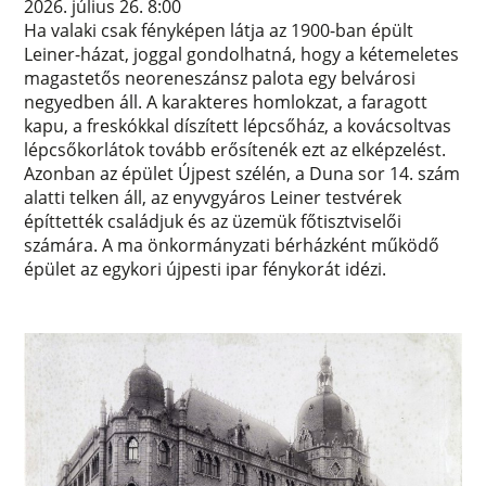
2026. július 26. 8:00
Ha valaki csak fényképen látja az 1900-ban épült
Leiner-házat, joggal gondolhatná, hogy a kétemeletes
magastetős neoreneszánsz palota egy belvárosi
negyedben áll. A karakteres homlokzat, a faragott
kapu, a freskókkal díszített lépcsőház, a kovácsoltvas
lépcsőkorlátok tovább erősítenék ezt az elképzelést.
Azonban az épület Újpest szélén, a Duna sor 14. szám
alatti telken áll, az enyvgyáros Leiner testvérek
építtették családjuk és az üzemük főtisztviselői
számára. A ma önkormányzati bérházként működő
épület az egykori újpesti ipar fénykorát idézi.