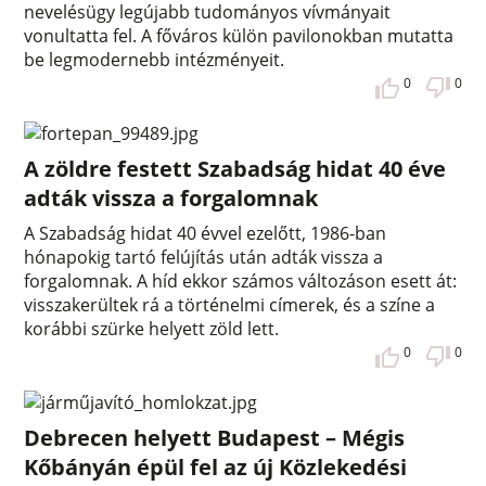
nevelésügy legújabb tudományos vívmányait
vonultatta fel. A főváros külön pavilonokban mutatta
be legmodernebb intézményeit.
0
0
A zöldre festett Szabadság hidat 40 éve
adták vissza a forgalomnak
A Szabadság hidat 40 évvel ezelőtt, 1986-ban
hónapokig tartó felújítás után adták vissza a
forgalomnak. A híd ekkor számos változáson esett át:
visszakerültek rá a történelmi címerek, és a színe a
korábbi szürke helyett zöld lett.
0
0
Debrecen helyett Budapest – Mégis
Kőbányán épül fel az új Közlekedési