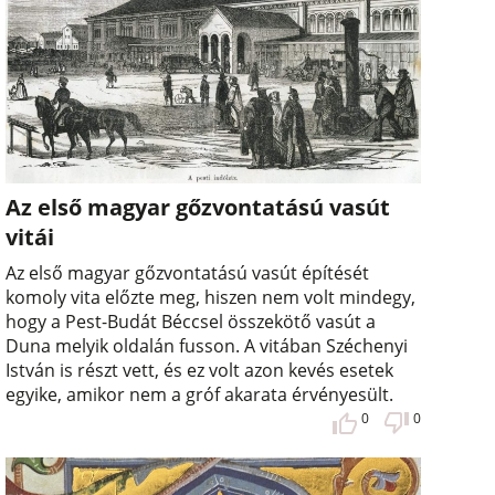
Az első magyar gőzvontatású vasút
vitái
Az első magyar gőzvontatású vasút építését
komoly vita előzte meg, hiszen nem volt mindegy,
hogy a Pest-Budát Béccsel összekötő vasút a
Duna melyik oldalán fusson. A vitában Széchenyi
István is részt vett, és ez volt azon kevés esetek
egyike, amikor nem a gróf akarata érvényesült.
0
0