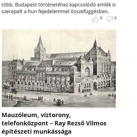
több, Budapest történetéhez kapcsolódó emlék is
szerepelt a hun fejedelemmel összefüggésben.
0
0
Mauzóleum, víztorony,
telefonközpont – Ray Rezső Vilmos
építészeti munkássága