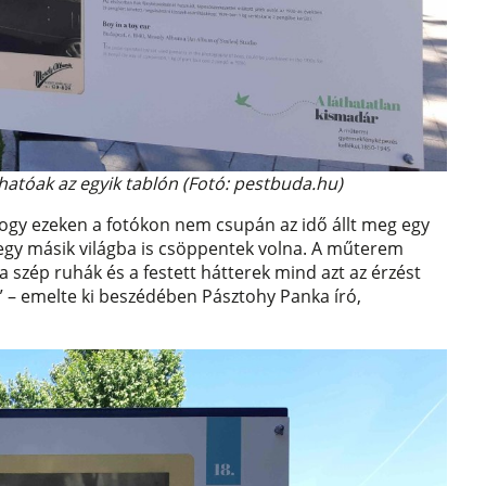
hatóak az egyik tablón (Fotó: pestbuda.hu)
ogy ezeken a fotókon nem csupán az idő állt meg egy
 egy másik világba is csöppentek volna. A műterem
a szép ruhák és a festett hátterek mind azt az érzést
 – emelte ki beszédében Pásztohy Panka író,