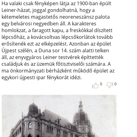
Ha valaki csak fényképen látja az 1900-ban épült
Leiner-házat, joggal gondolhatná, hogy a
kétemeletes magastetős neoreneszánsz palota
egy belvárosi negyedben áll. A karakteres
homlokzat, a faragott kapu, a freskókkal díszített
lépcsőház, a kovácsoltvas lépcsőkorlátok tovább
erősítenék ezt az elképzelést. Azonban az épület
Újpest szélén, a Duna sor 14. szám alatti telken
áll, az enyvgyáros Leiner testvérek építtették
családjuk és az üzemük főtisztviselői számára. A
ma önkormányzati bérházként működő épület az
egykori újpesti ipar fénykorát idézi.
0
0