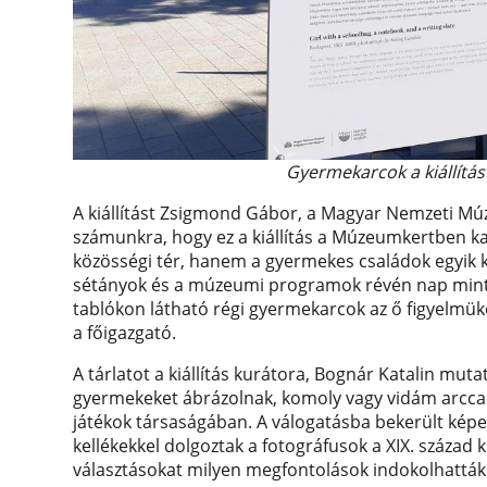
Gyermekarcok a kiállítás
A kiállítást Zsigmond Gábor, a Magyar Nemzeti Mú
számunkra, hogy ez a kiállítás a Múzeumkertben ka
közösségi tér, hanem a gyermekes családok egyik ke
sétányok és a múzeumi programok révén nap mint 
tablókon látható régi gyermekarcok az ő figyelmük
a főigazgató.
A tárlatot a kiállítás kurátora, Bognár Katalin mut
gyermekeket ábrázolnak, komoly vagy vidám arccal 
játékok társaságában. A válogatásba bekerült képek 
kellékekkel dolgoztak a fotográfusok a XIX. század 
választásokat milyen megfontolások indokolhatták"