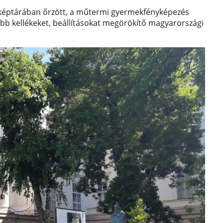
képtárában őrzött, a műtermi gyermekfényképezés
ebb kellékeket, beállításokat megörökítő magyarországi