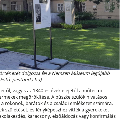
történetét dolgozza fel a Nemzeti Múzeum legújabb
 (Fotó: pestbuda.hu)
eitől, vagyis az 1840-es évek elejétől a műtermi
yermekek megörökítése. A büszke szülők hivatásos
ől a rokonok, barátok és a családi emlékezet számára.
k születését, és fényképészhez vitték a gyerekeket
iskolakezdés, karácsony, elsőáldozás vagy konfirmálás