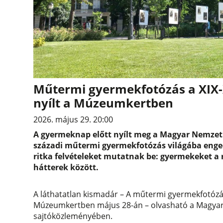
Műtermi gyermekfotózás a XIX-X
nyílt a Múzeumkertben
2026. május 29. 20:00
A gyermeknap előtt nyílt meg a Magyar Nemzeti
századi műtermi gyermekfotózás világába enge
ritka felvételeket mutatnak be: gyermekeket a r
hátterek között.
A láthatatlan kismadár – A műtermi gyermekfotózás 
Múzeumkertben május 28-án – olvasható a Magyar 
sajtóközleményében.