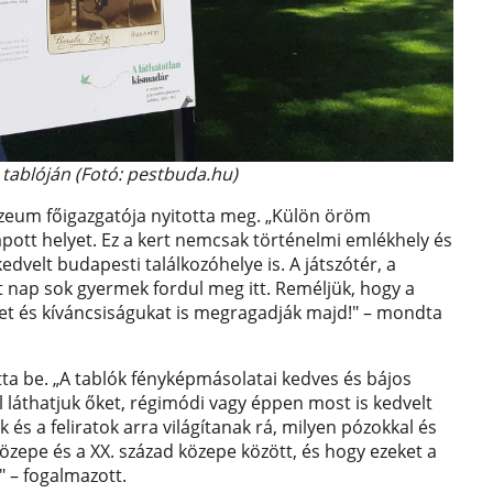
 tablóján (Fotó: pestbuda.hu)
zeum főigazgatója nyitotta meg. „Külön öröm
pott helyet. Ez a kert nemcsak történelmi emlékhely és
dvelt budapesti találkozóhelye is. A játszótér, a
nap sok gyermek fordul meg itt. Reméljük, hogy a
et és kíváncsiságukat is megragadják majd!" – mondta
atta be. „A tablók fényképmásolatai kedves és bájos
láthatjuk őket, régimódi vagy éppen most is kedvelt
és a feliratok arra világítanak rá, milyen pózokkal és
közepe és a XX. század közepe között, és hogy ezeket a
 – fogalmazott.