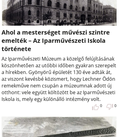
Ahol a mesterséget művészi szintre
emelték – Az Iparművészeti Iskola
története
Az Iparművészeti Múzeum a közelgő felújításának
köszönhetően az utóbbi időben gyakran szerepelt
a hírekben. Gyönyörű épületét 130 éve adták át,
az viszont kevésbé közismert, hogy Lechner Ödön
remekműve nem csupán a múzeumnak adott új
otthont: vele együtt költözött be az Iparművészeti
Iskola is, mely egy különálló intézmény volt.
0
0