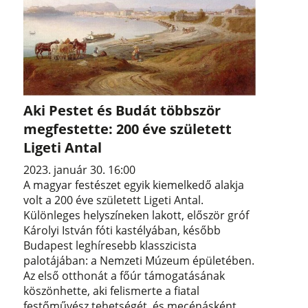
Aki Pestet és Budát többször
megfestette: 200 éve született
Ligeti Antal
2023. január 30. 16:00
A magyar festészet egyik kiemelkedő alakja
volt a 200 éve született Ligeti Antal.
Különleges helyszíneken lakott, először gróf
Károlyi István fóti kastélyában, később
Budapest leghíresebb klasszicista
palotájában: a Nemzeti Múzeum épületében.
Az első otthonát a főúr támogatásának
köszönhette, aki felismerte a fiatal
festőművész tehetségét, és mecénásként