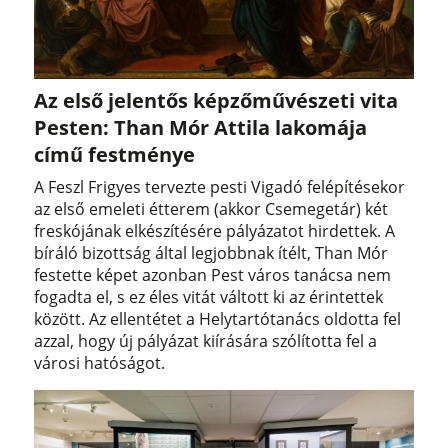
Az első jelentős képzőművészeti vita
Pesten: Than Mór Attila lakomája
című festménye
A Feszl Frigyes tervezte pesti Vigadó felépítésekor
az első emeleti étterem (akkor Csemegetár) két
freskójának elkészítésére pályázatot hirdettek. A
bíráló bizottság által legjobbnak ítélt, Than Mór
festette képet azonban Pest város tanácsa nem
fogadta el, s ez éles vitát váltott ki az érintettek
között. Az ellentétet a Helytartótanács oldotta fel
azzal, hogy új pályázat kiírására szólította fel a
városi hatóságot.