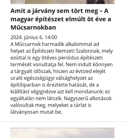
Amit a járvány sem tört meg – A
magyar építészet elmúlt öt éve a
Műcsarnokban
2024. június 6. 14:00
A Műcsarnok harmadik alkalommal ad
helyet az Építészeti Nemzeti Szalonnak, mely
ezúttal is egy ötéves periódus építészeti
termését vonultatja fel. Nem indult könnyen
a tárgyalt időszak, hiszen az évtized elejét
uraló egészségügyi válsághelyzet az
építőiparban is éreztette hatását, de a
kiállítást végignézve azt kell mondanunk: ez
egyáltalán nem látszik. Nagyszerű alkotások
valósultak meg, melyeket a tárlat is
látványosan mutat be.