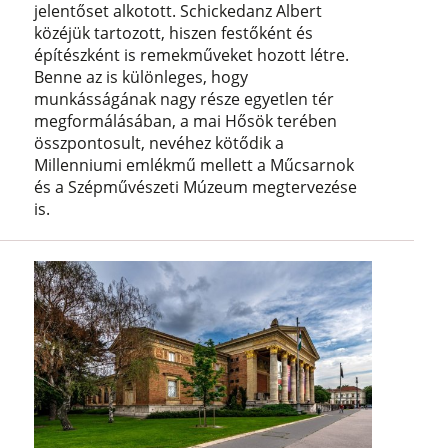
jelentőset alkotott. Schickedanz Albert
közéjük tartozott, hiszen festőként és
építészként is remekműveket hozott létre.
Benne az is különleges, hogy
munkásságának nagy része egyetlen tér
megformálásában, a mai Hősök terében
összpontosult, nevéhez kötődik a
Millenniumi emlékmű mellett a Műcsarnok
és a Szépművészeti Múzeum megtervezése
is.