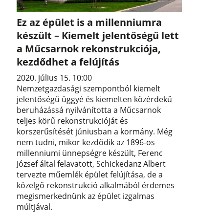
Ez az épület is a millenniumra
készült – Kiemelt jelentőségű lett
a Műcsarnok rekonstrukciója,
kezdődhet a felújítás
2020. július 15. 10:00
Nemzetgazdasági szempontból kiemelt
jelentőségű üggyé és kiemelten közérdekű
beruházássá nyilvánította a Műcsarnok
teljes körű rekonstrukcióját és
korszerűsítését júniusban a kormány. Még
nem tudni, mikor kezdődik az 1896-os
millenniumi ünnepségre készült, Ferenc
József által felavatott, Schickedanz Albert
tervezte műemlék épület felújítása, de a
közelgő rekonstrukció alkalmából érdemes
megismerkednünk az épület izgalmas
múltjával.