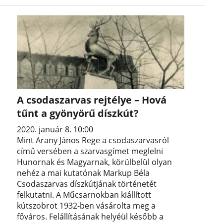
A csodaszarvas rejtélye – Hová
tűnt a gyönyörű díszkút?
2020. január 8. 10:00
Mint Arany János Rege a csodaszarvasról
című versében a szarvasgímet meglelni
Hunornak és Magyarnak, körülbelül olyan
nehéz a mai kutatónak Markup Béla
Csodaszarvas díszkútjának történetét
felkutatni. A Műcsarnokban kiállított
kútszobrot 1932-ben vásárolta meg a
főváros. Felállításának helyéül később a