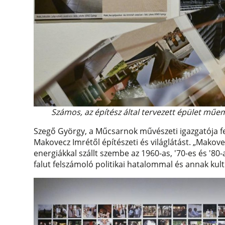
Számos, az építész által tervezett épület műe
Szegő György, a Műcsarnok művészeti igazgatója fel
Makovecz Imrétől építészeti és világlátást. „Makov
energiákkal szállt szembe az 1960-as, '70-es és '8
falut felszámoló politikai hatalommal és annak kult