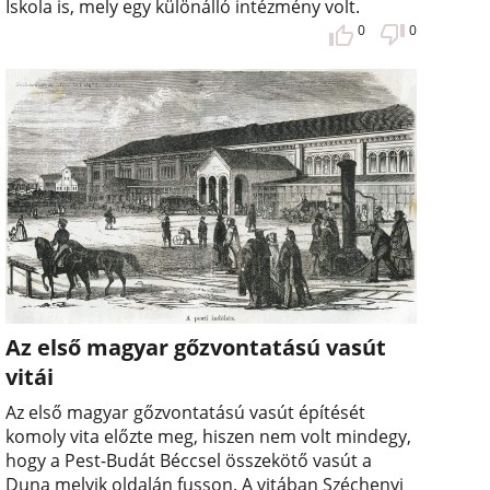
Iskola is, mely egy különálló intézmény volt.
0
0
Az első magyar gőzvontatású vasút
vitái
Az első magyar gőzvontatású vasút építését
komoly vita előzte meg, hiszen nem volt mindegy,
hogy a Pest-Budát Béccsel összekötő vasút a
Duna melyik oldalán fusson. A vitában Széchenyi