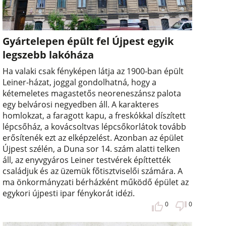
Gyártelepen épült fel Újpest egyik
legszebb lakóháza
Ha valaki csak fényképen látja az 1900-ban épült
Leiner-házat, joggal gondolhatná, hogy a
kétemeletes magastetős neoreneszánsz palota
egy belvárosi negyedben áll. A karakteres
homlokzat, a faragott kapu, a freskókkal díszített
lépcsőház, a kovácsoltvas lépcsőkorlátok tovább
erősítenék ezt az elképzelést. Azonban az épület
Újpest szélén, a Duna sor 14. szám alatti telken
áll, az enyvgyáros Leiner testvérek építtették
családjuk és az üzemük főtisztviselői számára. A
ma önkormányzati bérházként működő épület az
egykori újpesti ipar fénykorát idézi.
0
0