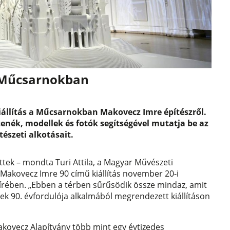
a Műcsarnokban
kiállítás a Műcsarnokban Makovecz Imre építészről.
, zenék, modellek és fotók segítségével mutatja be az
tészeti alkotásait.
ttek – mondta Turi Attila, a Magyar Művészeti
Makovecz Imre 90 című kiállítás november 20-i
rében. „Ebben a térben sűrűsödik össze mindaz, amit
nek 90. évfordulója alkalmából megrendezett kiállításon
Makovecz Alapítvány több mint egy évtizedes