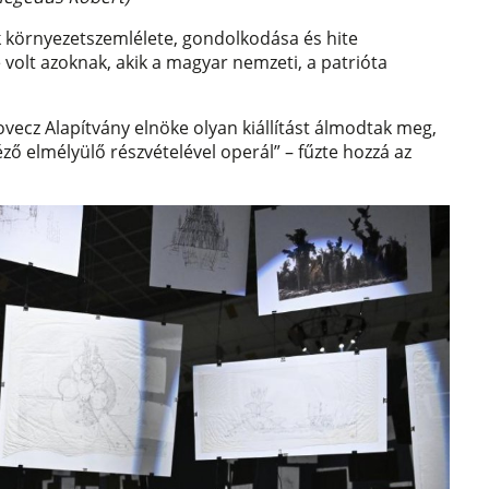
k környezetszemlélete, gondolkodása és hite
e volt azoknak, akik a magyar nemzeti, a patrióta
vecz Alapítvány elnöke olyan kiállítást álmodtak meg,
ző elmélyülő részvételével operál” – fűzte hozzá az