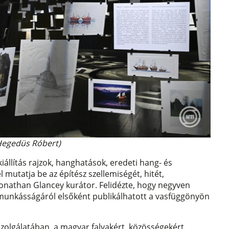
Hegedüs Róbert)
iállítás rajzok, hanghatások, eredeti hang- és
l mutatja be az építész szellemiségét, hitét,
 Jonathan Glancey kurátor. Felidézte, hogy negyven
 munkásságáról elsőként publikálhatott a vasfüggönyön
szolgálatában, a magyar falvakért, közösségekért