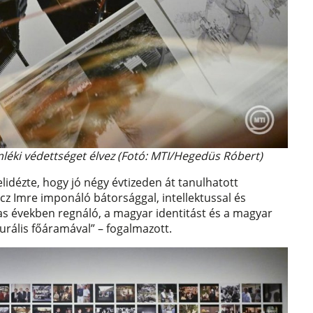
mléki védettséget élvez (Fotó: MTI/Hegedüs Róbert)
idézte, hogy jó négy évtizeden át tanulhatott
ecz Imre imponáló bátorsággal, intellektussal és
0-as években regnáló, a magyar identitást és a magyar
urális főáramával” – fogalmazott.