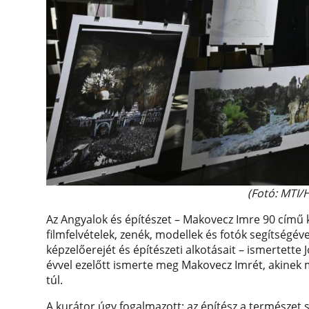
(Fotó: MTI/
Az Angyalok és építészet – Makovecz Imre 90 című k
filmfelvételek, zenék, modellek és fotók segítségéve
képzelőerejét és építészeti alkotásait – ismertette
évvel ezelőtt ismerte meg Makovecz Imrét, akinek
túl.
A kurátor úgy fogalmazott: az építész a természet 