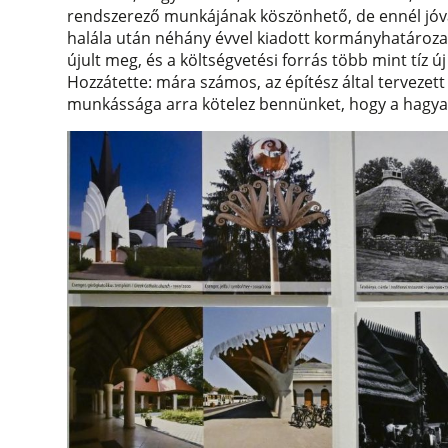
rendszerező munkájának köszönhető, de ennél jóval
halála után néhány évvel kiadott kormányhatáro
újult meg, és a költségvetési forrás több mint tíz 
Hozzátette: mára számos, az építész által tervezet
munkássága arra kötelez bennünket, hogy a hagya