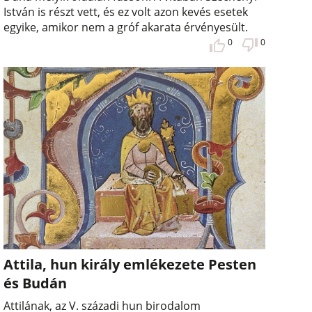
István is részt vett, és ez volt azon kevés esetek
egyike, amikor nem a gróf akarata érvényesült.
0
0
Attila, hun király emlékezete Pesten
és Budán
Attilának, az V. századi hun birodalom