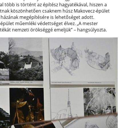
 több is történt az építész hagyatékával, hiszen a
zatnak köszönhetően csaknem húsz Makovecz-épület
új házának megépítésére is lehetőséget adott.
t épület műemléki védettséget élvez. „A mester
tékát nemzeti örökséggé emeljük” – hangsúlyozta.