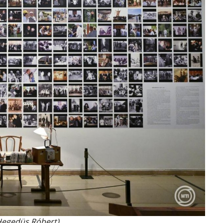
Hegedüs Róbert)