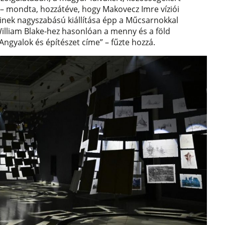
t” – mondta, hozzátéve, hogy Makovecz Imre víziói
kinek nagyszabású kiállítása épp a Műcsarnokkal
lliam Blake-hez hasonlóan a menny és a föld
t Angyalok és építészet címe” – fűzte hozzá.