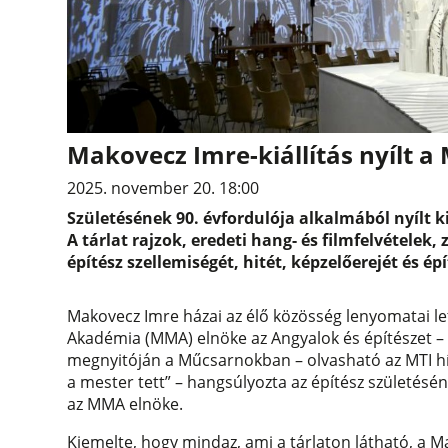
Makovecz Imre-kiállítás nyílt 
2025. november 20. 18:00
Születésének 90. évfordulója alkalmából nyílt 
A tárlat rajzok, eredeti hang- és filmfelvételek
építész szellemiségét, hitét, képzelőerejét és épí
Makovecz Imre házai az élő közösség lenyomatai le
Akadémia (MMA) elnöke az Angyalok és építészet – 
megnyitóján a Műcsarnokban – olvasható az MTI hí
a mester tett” – hangsúlyozta az építész születésé
az MMA elnöke.
Kiemelte, hogy mindaz, ami a tárlaton látható, a 