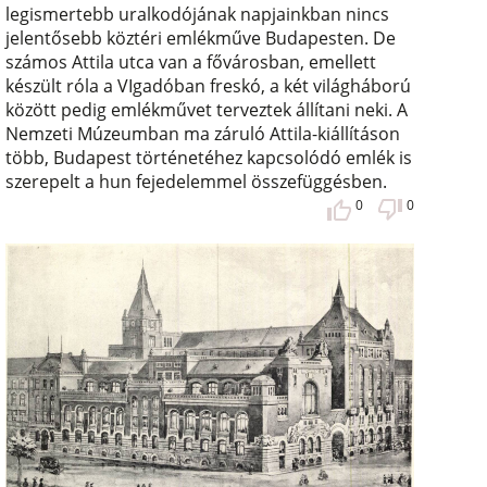
legismertebb uralkodójának napjainkban nincs
jelentősebb köztéri emlékműve Budapesten. De
számos Attila utca van a fővárosban, emellett
készült róla a VIgadóban freskó, a két világháború
között pedig emlékművet terveztek állítani neki. A
Nemzeti Múzeumban ma záruló Attila-kiállításon
több, Budapest történetéhez kapcsolódó emlék is
szerepelt a hun fejedelemmel összefüggésben.
0
0