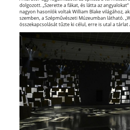
dolgozott. „Szerette a fákat, és látta az angyaloka
nagyon hasonlók voltak William Blake világához, a
szemben, a Szépművészeti Múzeumban látható. „Wi
összekapcsolását tűzte ki célul, erre is utal a tárla