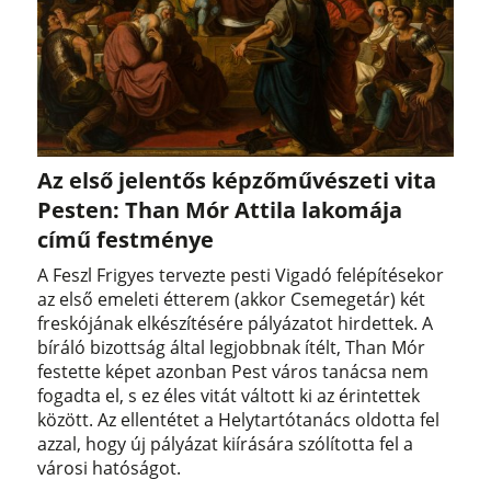
Az első jelentős képzőművészeti vita
Pesten: Than Mór Attila lakomája
című festménye
A Feszl Frigyes tervezte pesti Vigadó felépítésekor
az első emeleti étterem (akkor Csemegetár) két
freskójának elkészítésére pályázatot hirdettek. A
bíráló bizottság által legjobbnak ítélt, Than Mór
festette képet azonban Pest város tanácsa nem
fogadta el, s ez éles vitát váltott ki az érintettek
között. Az ellentétet a Helytartótanács oldotta fel
azzal, hogy új pályázat kiírására szólította fel a
városi hatóságot.