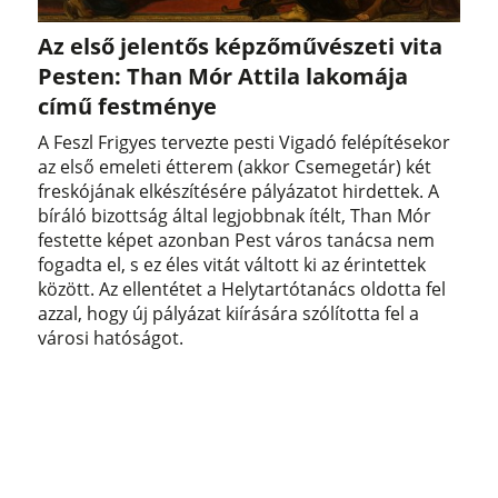
Az első jelentős képzőművészeti vita
Pesten: Than Mór Attila lakomája
című festménye
A Feszl Frigyes tervezte pesti Vigadó felépítésekor
az első emeleti étterem (akkor Csemegetár) két
freskójának elkészítésére pályázatot hirdettek. A
bíráló bizottság által legjobbnak ítélt, Than Mór
festette képet azonban Pest város tanácsa nem
fogadta el, s ez éles vitát váltott ki az érintettek
között. Az ellentétet a Helytartótanács oldotta fel
azzal, hogy új pályázat kiírására szólította fel a
városi hatóságot.