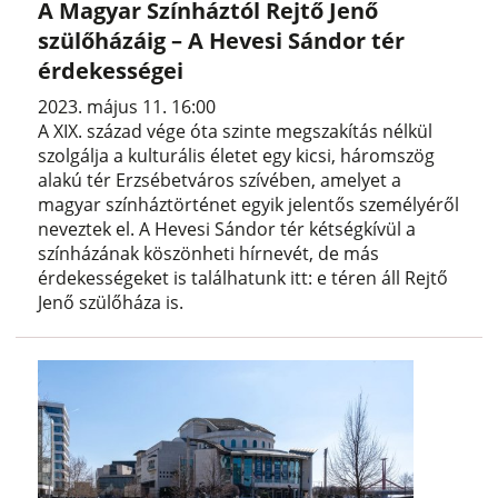
A Magyar Színháztól Rejtő Jenő
szülőházáig – A Hevesi Sándor tér
érdekességei
2023. május 11. 16:00
A XIX. század vége óta szinte megszakítás nélkül
szolgálja a kulturális életet egy kicsi, háromszög
alakú tér Erzsébetváros szívében, amelyet a
magyar színháztörténet egyik jelentős személyéről
neveztek el. A Hevesi Sándor tér kétségkívül a
színházának köszönheti hírnevét, de más
érdekességeket is találhatunk itt: e téren áll Rejtő
Jenő szülőháza is.