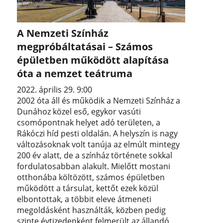
A Nemzeti Színház
megpróbáltatásai – Számos
épületben működött alapítása
óta a nemzet teátruma
2022. április 29. 9:00
2002 óta áll és működik a Nemzeti Színház a
Dunához közel eső, egykor vasúti
csomópontnak helyet adó területen, a
Rákóczi híd pesti oldalán. A helyszín is nagy
változásoknak volt tanúja az elmúlt mintegy
200 év alatt, de a színház története sokkal
fordulatosabban alakult. Mielőtt mostani
otthonába költözött, számos épületben
működött a társulat, kettőt ezek közül
elbontottak, a többit eleve átmeneti
megoldásként használták, közben pedig
szinte évtizedenként felmerült az állandó