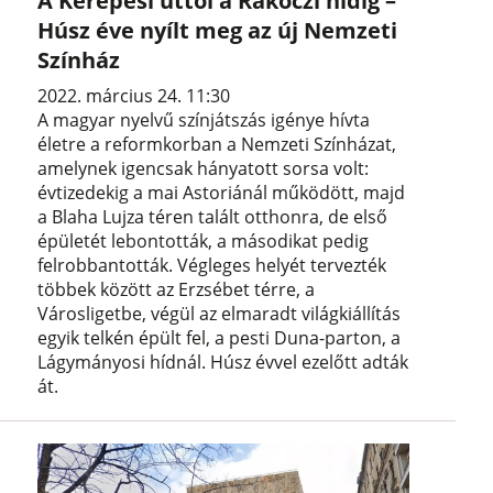
A Kerepesi úttól a Rákóczi hídig –
Húsz éve nyílt meg az új Nemzeti
Színház
2022. március 24. 11:30
A magyar nyelvű színjátszás igénye hívta
életre a reformkorban a Nemzeti Színházat,
amelynek igencsak hányatott sorsa volt:
évtizedekig a mai Astoriánál működött, majd
a Blaha Lujza téren talált otthonra, de első
épületét lebontották, a másodikat pedig
felrobbantották. Végleges helyét tervezték
többek között az Erzsébet térre, a
Városligetbe, végül az elmaradt világkiállítás
egyik telkén épült fel, a pesti Duna-parton, a
Lágymányosi hídnál. Húsz évvel ezelőtt adták
át.