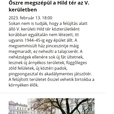
Őszre megszépül a Hild tér az V.
kerületben
2023. február 13. 18:00
Sokan nem is tudják, hogy a felújítás alatt
álló V. kerületi Hild tér közterületként
korábban egyáltalán nem létezett, itt
ugyanis 1944–45‐ig egy épület állt. A
megsemmisült ház pinceszintje máig
megmaradt, ez nehezíti a talajcserét. A
nehézségek ellenére sok új fát ültetnek,
lesznek új árnyékos területek, függőleges
zöld felületek, új köztéri padok,
pingpongasztal és akadálymentes játszótér.
A felújított területet ősszel vehetik birtokba a
környéken élők.