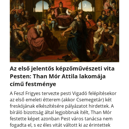
Az első jelentős képzőművészeti vita
Pesten: Than Mór Attila lakomája
című festménye
A Feszl Frigyes tervezte pesti Vigadó felépítésekor
az első emeleti étterem (akkor Csemegetár) két
freskójának elkészítésére pályázatot hirdettek. A
bíráló bizottság által legjobbnak ítélt, Than Mór
festette képet azonban Pest város tanácsa nem
fogadta el, s ez éles vitát váltott ki az érintettek