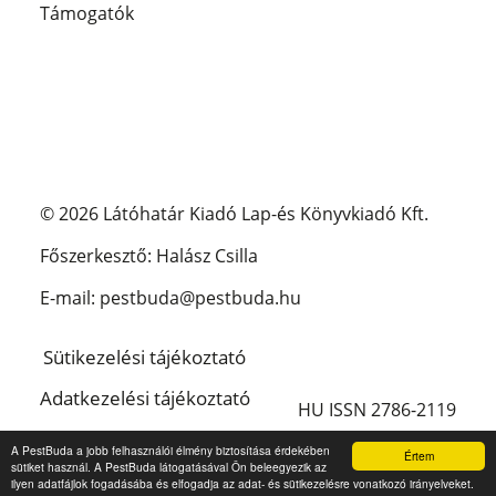
Támogatók
© 2026 Látóhatár Kiadó Lap-és Könyvkiadó Kft.
Főszerkesztő: Halász Csilla
E-mail: pestbuda@pestbuda.hu
Sütikezelési tájékoztató
Adatkezelési tájékoztató
HU ISSN 2786-2119
Impresszum
A PestBuda a jobb felhasználói élmény biztosítása érdekében
Értem
sütiket használ. A PestBuda látogatásával Ön beleegyezik az
English
ilyen adatfájlok fogadásába és elfogadja az adat- és sütikezelésre vonatkozó irányelveket.