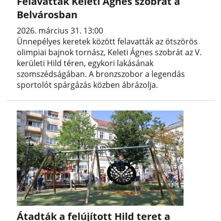
Felavatták Keleti Ágnes szobrát a
Belvárosban
2026. március 31. 13:00
Ünnepélyes keretek között felavatták az ötszörös
olimpiai bajnok tornász, Keleti Ágnes szobrát az V.
kerületi Hild téren, egykori lakásának
szomszédságában. A bronzszobor a legendás
sportolót spárgázás közben ábrázolja.
Átadták a felújított Hild teret a