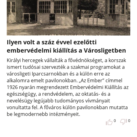
Ilyen volt a száz évvel ezelőtti
embervédelmi kiállítás a Városligetben
Királyi hercegek vállalták a fővédnökséget, a korszak
ismert tudósai szervezték a szakmai programokat a
városligeti Iparcsarnokban és a külön erre az
alkalomra emelt pavilonokban. „Az Ember” címmel
1926 nyarán megrendezett Embervédelmi Kiállítás az
egészségügy, a rendvédelem, az oktatás- és a
nevelésügy legújabb tudományos vívmányait
vonultatta fel. A főváros külön pavilonokban mutatta
be legmodernebb intézményeit.
0
0