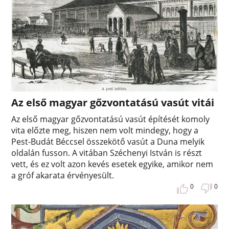
Az első magyar gőzvontatású vasút vitái
Az első magyar gőzvontatású vasút építését komoly
vita előzte meg, hiszen nem volt mindegy, hogy a
Pest-Budát Béccsel összekötő vasút a Duna melyik
oldalán fusson. A vitában Széchenyi István is részt
vett, és ez volt azon kevés esetek egyike, amikor nem
a gróf akarata érvényesült.
0
0