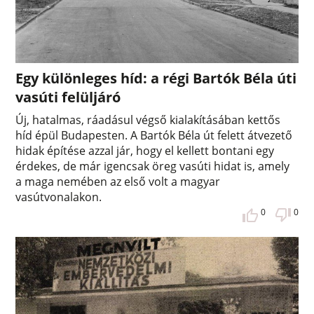
Egy különleges híd: a régi Bartók Béla úti
vasúti felüljáró
Új, hatalmas, ráadásul végső kialakításában kettős
híd épül Budapesten. A Bartók Béla út felett átvezető
hidak építése azzal jár, hogy el kellett bontani egy
érdekes, de már igencsak öreg vasúti hidat is, amely
a maga nemében az első volt a magyar
vasútvonalakon.
0
0