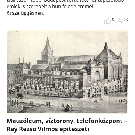
emlék is szerepelt a hun fejedelemmel
összefüggésben.
0
0
Mauzóleum, víztorony, telefonközpont –
Ray Rezső Vilmos építészeti