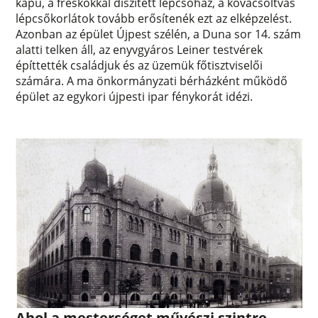
kapu, a freskókkal díszített lépcsőház, a kovácsoltvas
lépcsőkorlátok tovább erősítenék ezt az elképzelést.
Azonban az épület Újpest szélén, a Duna sor 14. szám
alatti telken áll, az enyvgyáros Leiner testvérek
építtették családjuk és az üzemük főtisztviselői
számára. A ma önkormányzati bérházként működő
épület az egykori újpesti ipar fénykorát idézi.
Ahol a mesterséget művészi szintre