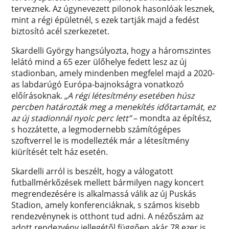
terveznek. Az úgynevezett pilonok hasonlóak lesznek,
mint a régi épületnél, s ezek tartják majd a fedést
biztosító acél szerkezetet.
Skardelli György hangsúlyozta, hogy a háromszintes
lelátó mind a 65 ezer ülőhelye fedett lesz az új
stadionban, amely mindenben megfelel majd a 2020-
as labdarúgó Európa-bajnokságra vonatkozó
előírásoknak.
„A régi létesítmény esetében húsz
percben határozták meg a menekítés időtartamát, ez
az új stadionnál nyolc perc lett”
– mondta az építész,
s hozzátette, a legmodernebb számítógépes
szoftverrel le is modellezték már a létesítmény
kiürítését telt ház esetén.
Skardelli arról is beszélt, hogy a válogatott
futballmérkőzések mellett bármilyen nagy koncert
megrendezésére is alkalmassá válik az új Puskás
Stadion, amely konferenciáknak, s számos kisebb
rendezvénynek is otthont tud adni. A nézőszám az
adott rendezvény jellegétől függően akár 78 ezer is