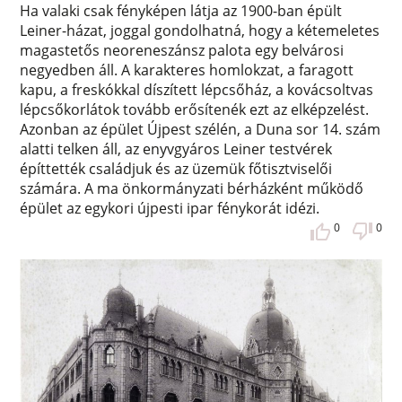
Ha valaki csak fényképen látja az 1900-ban épült
Leiner-házat, joggal gondolhatná, hogy a kétemeletes
magastetős neoreneszánsz palota egy belvárosi
negyedben áll. A karakteres homlokzat, a faragott
kapu, a freskókkal díszített lépcsőház, a kovácsoltvas
lépcsőkorlátok tovább erősítenék ezt az elképzelést.
Azonban az épület Újpest szélén, a Duna sor 14. szám
alatti telken áll, az enyvgyáros Leiner testvérek
építtették családjuk és az üzemük főtisztviselői
számára. A ma önkormányzati bérházként működő
épület az egykori újpesti ipar fénykorát idézi.
0
0