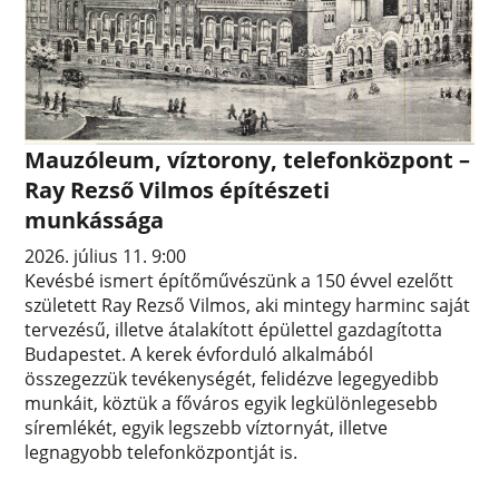
Mauzóleum, víztorony, telefonközpont –
Ray Rezső Vilmos építészeti
munkássága
2026. július 11. 9:00
Kevésbé ismert építőművészünk a 150 évvel ezelőtt
született Ray Rezső Vilmos, aki mintegy harminc saját
tervezésű, illetve átalakított épülettel gazdagította
Budapestet. A kerek évforduló alkalmából
összegezzük tevékenységét, felidézve legegyedibb
munkáit, köztük a főváros egyik legkülönlegesebb
síremlékét, egyik legszebb víztornyát, illetve
legnagyobb telefonközpontját is.