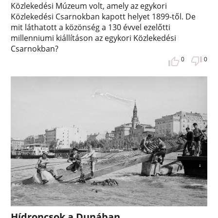
Közlekedési Múzeum volt, amely az egykori
Közlekedési Csarnokban kapott helyet 1899-től. De
mit láthatott a közönség a 130 évvel ezelőtti
millenniumi kiállításon az egykori Közlekedési
Csarnokban?
0
0
Hídroncsok a Dunában