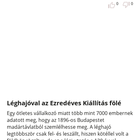
0
0
Léghajóval az Ezredéves Kiállítás fölé
Egy ötletes vállalkozó miatt több mint 7000 embernek
adatott meg, hogy az 1896-os Budapestet
madártávlatból szemlélhesse meg. A léghajó
legtöbbször csak fel- és leszállt, hiszen kötéllel volt a