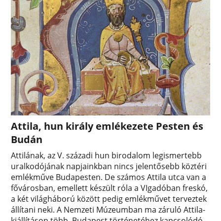
Attila, hun király emlékezete Pesten és
Budán
Attilának, az V. századi hun birodalom legismertebb
uralkodójának napjainkban nincs jelentősebb köztéri
emlékműve Budapesten. De számos Attila utca van a
fővárosban, emellett készült róla a VIgadóban freskó,
a két világháború között pedig emlékművet terveztek
állítani neki. A Nemzeti Múzeumban ma záruló Attila-
kiállításon több, Budapest történetéhez kapcsolódó