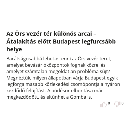
Az Örs vezér tér különös arcai –
Átalakítás előtt Budapest legfurcsább
helye
Barátságosabbá lehet-e tenni az Örs vezér teret,
amelyet bevásárlóközpontok fognak közre, és
amelyet számtalan megoldatlan probléma sújt?
Megnéztük, milyen állapotban várja Budapest egyik
legforgalmasabb közlekedési csomópontja a nyáron
kezdődő felújítást. A bódésor elbontása már
megkezdődött, és eltűnhet a Gomba is.
0
0