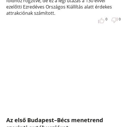
földhöz rögzítve, de ez a légi utazás a 130 évvel
ezelőtti Ezredéves Országos Kiállítás alatt érdekes
attrakciónak számított.
0
0
Az első Budapest–Bécs menetrend