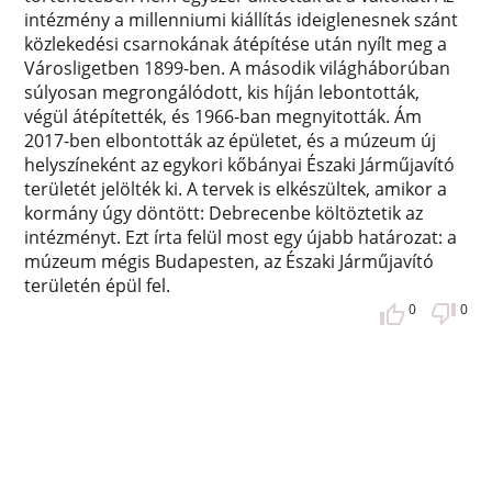
intézmény a millenniumi kiállítás ideiglenesnek szánt
közlekedési csarnokának átépítése után nyílt meg a
Városligetben 1899-ben. A második világháborúban
súlyosan megrongálódott, kis híján lebontották,
végül átépítették, és 1966-ban megnyitották. Ám
2017-ben elbontották az épületet, és a múzeum új
helyszíneként az egykori kőbányai Északi Járműjavító
területét jelölték ki. A tervek is elkészültek, amikor a
kormány úgy döntött: Debrecenbe költöztetik az
intézményt. Ezt írta felül most egy újabb határozat: a
múzeum mégis Budapesten, az Északi Járműjavító
területén épül fel.
0
0