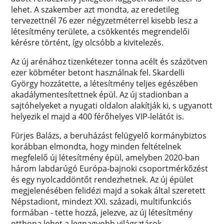
lehet. A szakember azt mondta, az eredetileg
tervezettnél 76 ezer négyzetméterrel kisebb lesz a
létesítmény területe, a csökkentés megrendelői
kérésre történt, így olcsóbb a kivitelezés.
Az új arénához tizenkétezer tonna acélt és százötven
ezer köbméter betont használnak fel. Skardelli
György hozzátette, a létesítmény teljes egészében
akadálymentesítettnek épül. Az új stadionban a
sajtóhelyeket a nyugati oldalon alakítják ki, s ugyanott
helyezik el majd a 400 férőhelyes VIP-lelátót is.
Fürjes Balázs, a beruházást felügyelő kormánybiztos
korábban elmondta, hogy minden feltételnek
megfelelő új létesítmény épül, amelyben 2020-ban
három labdarúgó Európa-bajnoki csoportmérkőzést
és egy nyolcaddöntőt rendezhetnek. Az új épület
megjelenésében felidézi majd a sokak által szeretett
Népstadiont, mindezt XXI. századi, multifunkciós
formában - tette hozzá, jelezve, az új létesítmény
otthona lehet a legnagyobb világsztárok