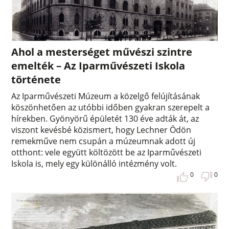
Ahol a mesterséget művészi szintre
emelték – Az Iparművészeti Iskola
története
Az Iparművészeti Múzeum a közelgő felújításának
köszönhetően az utóbbi időben gyakran szerepelt a
hírekben. Gyönyörű épületét 130 éve adták át, az
viszont kevésbé közismert, hogy Lechner Ödön
remekműve nem csupán a múzeumnak adott új
otthont: vele együtt költözött be az Iparművészeti
Iskola is, mely egy különálló intézmény volt.
0
0