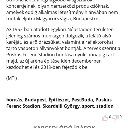
koncertjeinek, olyan nemzetközi produkcióknak,
amelyek eddig alkalmas létesítmény hiányában nem
tudtak eljutni Magyarországra, Budapestre.
Az 1953-ban átadott egykori Népstadion területén
jelenleg számos munkagép dolgozik, a lelátó alsó
karéját, és a földrézsűket, valamint a reflektorokat
tartó vasbeton állványokat bontják. A tervek szerint a
Puskás Ferenc Stadion bontása nyolc hónapig tart
majd, az új aréna építése idén decemberben
kezdődhet el és 2019-ben fejeződik be.
(MTI)
bontás
,
Budapest
,
Építészet
,
PestBuda
,
Puskás
Ferenc Stadion
,
Skardelli György
,
sport
,
stadion
0
0
KAPCSOLÓDÓ ÍRÁSOK