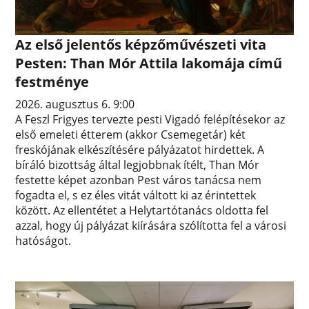
Az első jelentős képzőművészeti vita
Pesten: Than Mór Attila lakomája című
festménye
2026. augusztus 6. 9:00
A Feszl Frigyes tervezte pesti Vigadó felépítésekor az
első emeleti étterem (akkor Csemegetár) két
freskójának elkészítésére pályázatot hirdettek. A
bíráló bizottság által legjobbnak ítélt, Than Mór
festette képet azonban Pest város tanácsa nem
fogadta el, s ez éles vitát váltott ki az érintettek
között. Az ellentétet a Helytartótanács oldotta fel
azzal, hogy új pályázat kiírására szólította fel a városi
hatóságot.