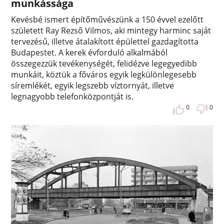
munkássága
Kevésbé ismert építőművészünk a 150 évvel ezelőtt
született Ray Rezső Vilmos, aki mintegy harminc saját
tervezésű, illetve átalakított épülettel gazdagította
Budapestet. A kerek évforduló alkalmából
összegezzük tevékenységét, felidézve legegyedibb
munkáit, köztük a főváros egyik legkülönlegesebb
síremlékét, egyik legszebb víztornyát, illetve
legnagyobb telefonközpontját is.
0
0