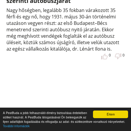
szerinti autóbuszjárat
Nagy hőségben, legalább 35 fokban várakozott 35
férfi és egy nő, hogy 1931. május 30-án történelmi
utazáson vegyen részt: az első Budapest–Bécs
menetrend szerinti autóbusz nyitó járatán. Ekkor
még meghívott vendégek foglalták el az autóbusz
üléseit, köztük számos újságíró, illetve velük utazott
az egész vállalkozás kitalálója, dr. Lénárt Ilona is.
0
0
A PestBuda a jobb felhasználói élmény biztosítása érdekében
Értem
sütiket használ. A PestBuda látogatásával Ön beleegyezik az
ilyen adatfájlok fogadásába és elfogadja az adat- és sütikezelésre vonatkozó irányelveket.
További információk