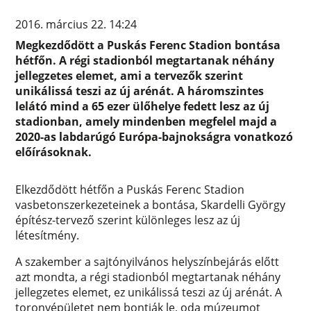
2016. március 22. 14:24
Megkezdődött a Puskás Ferenc Stadion bontása
hétfőn. A régi stadionból megtartanak néhány
jellegzetes elemet, ami a tervezők szerint
unikálissá teszi az új arénát. A háromszintes
lelátó mind a 65 ezer ülőhelye fedett lesz az új
stadionban, amely mindenben megfelel majd a
2020-as labdarúgó Európa-bajnokságra vonatkozó
előírásoknak.
Elkezdődött hétfőn a Puskás Ferenc Stadion
vasbetonszerkezeteinek a bontása, Skardelli György
építész-tervező szerint különleges lesz az új
létesítmény.
A szakember a sajtónyilvános helyszínbejárás előtt
azt mondta, a régi stadionból megtartanak néhány
jellegzetes elemet, ez unikálissá teszi az új arénát. A
toronyépületet nem bontják le, oda múzeumot