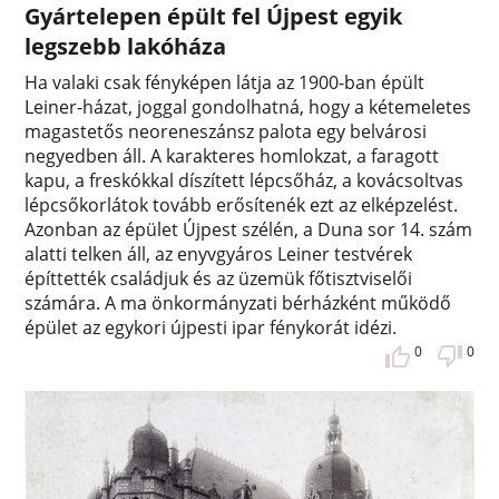
Gyártelepen épült fel Újpest egyik
legszebb lakóháza
Ha valaki csak fényképen látja az 1900-ban épült
Leiner-házat, joggal gondolhatná, hogy a kétemeletes
magastetős neoreneszánsz palota egy belvárosi
negyedben áll. A karakteres homlokzat, a faragott
kapu, a freskókkal díszített lépcsőház, a kovácsoltvas
lépcsőkorlátok tovább erősítenék ezt az elképzelést.
Azonban az épület Újpest szélén, a Duna sor 14. szám
alatti telken áll, az enyvgyáros Leiner testvérek
építtették családjuk és az üzemük főtisztviselői
számára. A ma önkormányzati bérházként működő
épület az egykori újpesti ipar fénykorát idézi.
0
0