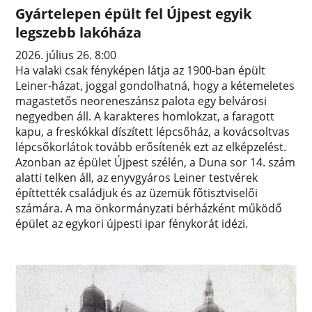
Gyártelepen épült fel Újpest egyik
legszebb lakóháza
2026. július 26. 8:00
Ha valaki csak fényképen látja az 1900-ban épült
Leiner-házat, joggal gondolhatná, hogy a kétemeletes
magastetős neoreneszánsz palota egy belvárosi
negyedben áll. A karakteres homlokzat, a faragott
kapu, a freskókkal díszített lépcsőház, a kovácsoltvas
lépcsőkorlátok tovább erősítenék ezt az elképzelést.
Azonban az épület Újpest szélén, a Duna sor 14. szám
alatti telken áll, az enyvgyáros Leiner testvérek
építtették családjuk és az üzemük főtisztviselői
számára. A ma önkormányzati bérházként működő
épület az egykori újpesti ipar fénykorát idézi.