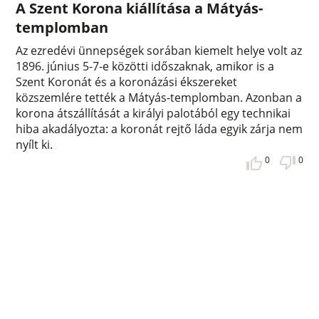
A Szent Korona kiállítása a Mátyás-
templomban
Az ezredévi ünnepségek sorában kiemelt helye volt az
1896. június 5-7-e közötti időszaknak, amikor is a
Szent Koronát és a koronázási ékszereket
közszemlére tették a Mátyás-templomban. Azonban a
korona átszállítását a királyi palotából egy technikai
hiba akadályozta: a koronát rejtő láda egyik zárja nem
nyílt ki.
0
0