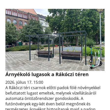
Árnyékoló lugasok a Rákóczi téren
2026. július 17. 15:00
A Rákóczi téri csarnok előtti padok fölé növényekkel
befuttatott lugast emeltek, melynek vízellátásáról
automata öntözőrendszer gondoskodik. A
futónövények egy-két éven belül megnőnek és
természetes árnyékot biztosítanak majd a padon