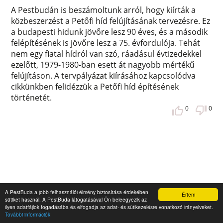
A Pestbudán is beszámoltunk arról, hogy kiírták a
közbeszerzést a Petőfi híd felújításának tervezésre. Ez
a budapesti hidunk jövőre lesz 90 éves, és a második
felépítésének is jövőre lesz a 75. évfordulója. Tehát
nem egy fiatal hídról van szó, ráadásul évtizedekkel
ezelőtt, 1979-1980-ban esett át nagyobb mértékű
felújításon. A tervpályázat kiírásához kapcsolódva
cikkünkben felidézzük a Petőfi híd építésének
történetét.
0
0
A PestBuda a jobb felhasználói élmény biztosítása érdekében
Értem
sütiket használ. A PestBuda látogatásával Ön beleegyezik az
ilyen adatfájlok fogadásába és elfogadja az adat- és sütikezelésre vonatkozó irányelveket.
További információk