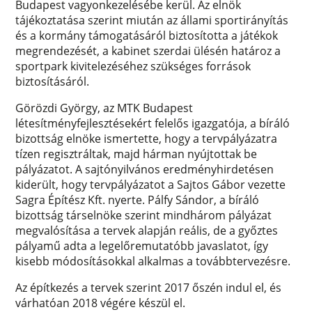
Budapest vagyonkezelésébe kerül. Az elnök
tájékoztatása szerint miután az állami sportirányítás
és a kormány támogatásáról biztosította a játékok
megrendezését, a kabinet szerdai ülésén határoz a
sportpark kivitelezéséhez szükséges források
biztosításáról.
Görözdi György, az MTK Budapest
létesítményfejlesztésekért felelős igazgatója, a bíráló
bizottság elnöke ismertette, hogy a tervpályázatra
tízen regisztráltak, majd hárman nyújtottak be
pályázatot. A sajtónyilvános eredményhirdetésen
kiderült, hogy tervpályázatot a Sajtos Gábor vezette
Sagra Építész Kft. nyerte. Pálfy Sándor, a bíráló
bizottság társelnöke szerint mindhárom pályázat
megvalósítása a tervek alapján reális, de a győztes
pályamű adta a legelőremutatóbb javaslatot, így
kisebb módosításokkal alkalmas a továbbtervezésre.
Az építkezés a tervek szerint 2017 őszén indul el, és
várhatóan 2018 végére készül el.