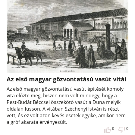
Az első magyar gőzvontatású vasút vitái
Az első magyar gőzvontatású vasút építését komoly
vita előzte meg, hiszen nem volt mindegy, hogy a
Pest-Budát Béccsel összekötő vasút a Duna melyik
oldalán fusson. A vitában Széchenyi István is részt
vett, és ez volt azon kevés esetek egyike, amikor nem
a gróf akarata érvényesült.
0
0