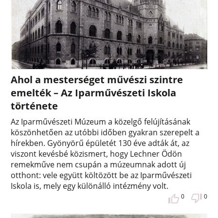
Ahol a mesterséget művészi szintre
emelték – Az Iparművészeti Iskola
története
Az Iparművészeti Múzeum a közelgő felújításának
köszönhetően az utóbbi időben gyakran szerepelt a
hírekben. Gyönyörű épületét 130 éve adták át, az
viszont kevésbé közismert, hogy Lechner Ödön
remekműve nem csupán a múzeumnak adott új
otthont: vele együtt költözött be az Iparművészeti
Iskola is, mely egy különálló intézmény volt.
0
0