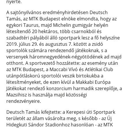
nyerte.
A sajtónyilvános eredményhirdetésen Deutsch
Tamás, az MTK Budapest elnöke elmondta, hogy az
egykori Taurus, majd Michelin gumigyár helyén
létesítendő 20 hektáros, több csarnokból és
szabadtéri pályából álló sportpark lesz a fő helyszíne
2019. július 29. és augusztus 7. között a zsidó
sportolók számára rendezendő játékoknak, s a
versenyek háromnegyedének-négyötödének ad majd
otthont. A sportvezető hozzátette: az esemény után
az MTK Budapest, a Maccabi Vívó és Atlétikai Club
utánpótláskorú sportolói veszik birtokukba a
létesítményeket, de ezen kívül a Makkabi Európa
Játékokat rendező konzorcium harmadik szereplője, a
Mazsihisz is használja majd közösségi
rendezvényeire.
Deutsch Tamás kifejtette: a Kerepesi úti Sportpark
területét az állam vásárolta meg, s később - az Új
Hidegkuti Sándor Stadionhoz hasonlóan - az MTK