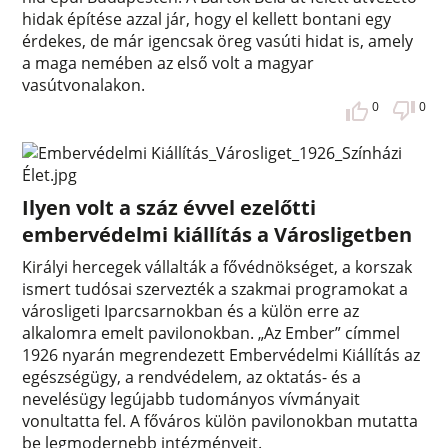
hidak építése azzal jár, hogy el kellett bontani egy
érdekes, de már igencsak öreg vasúti hidat is, amely
a maga nemében az első volt a magyar
vasútvonalakon.
0
0
Ilyen volt a száz évvel ezelőtti
embervédelmi kiállítás a Városligetben
Királyi hercegek vállalták a fővédnökséget, a korszak
ismert tudósai szervezték a szakmai programokat a
városligeti Iparcsarnokban és a külön erre az
alkalomra emelt pavilonokban. „Az Ember” címmel
1926 nyarán megrendezett Embervédelmi Kiállítás az
egészségügy, a rendvédelem, az oktatás- és a
nevelésügy legújabb tudományos vívmányait
vonultatta fel. A főváros külön pavilonokban mutatta
be legmodernebb intézményeit.