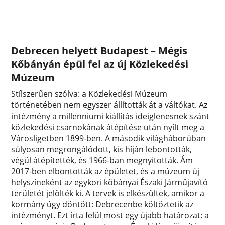
Debrecen helyett Budapest – Mégis
Kőbányán épül fel az új Közlekedési
Múzeum
Stílszerűen szólva: a Közlekedési Múzeum
történetében nem egyszer állították át a váltókat. Az
intézmény a millenniumi kiállítás ideiglenesnek szánt
közlekedési csarnokának átépítése után nyílt meg a
Városligetben 1899-ben. A második világháborúban
súlyosan megrongálódott, kis híján lebontották,
végül átépítették, és 1966-ban megnyitották. Ám
2017-ben elbontották az épületet, és a múzeum új
helyszíneként az egykori kőbányai Északi Járműjavító
területét jelölték ki. A tervek is elkészültek, amikor a
kormány úgy döntött: Debrecenbe költöztetik az
intézményt. Ezt írta felül most egy újabb határozat: a