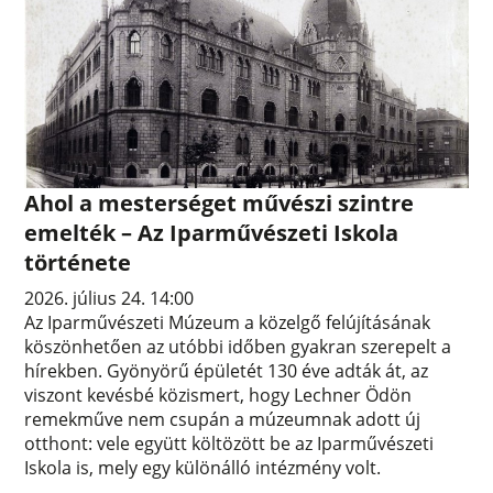
Ahol a mesterséget művészi szintre
emelték – Az Iparművészeti Iskola
története
2026. július 24. 14:00
Az Iparművészeti Múzeum a közelgő felújításának
köszönhetően az utóbbi időben gyakran szerepelt a
hírekben. Gyönyörű épületét 130 éve adták át, az
viszont kevésbé közismert, hogy Lechner Ödön
remekműve nem csupán a múzeumnak adott új
otthont: vele együtt költözött be az Iparművészeti
Iskola is, mely egy különálló intézmény volt.