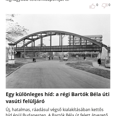
0
0
Egy különleges híd: a régi Bartók Béla úti
vasúti felüljáró
Új, hatalmas, ráadásul végső kialakításában kettős
híd épül Budapesten. A Bartók Béla út felett átvezető