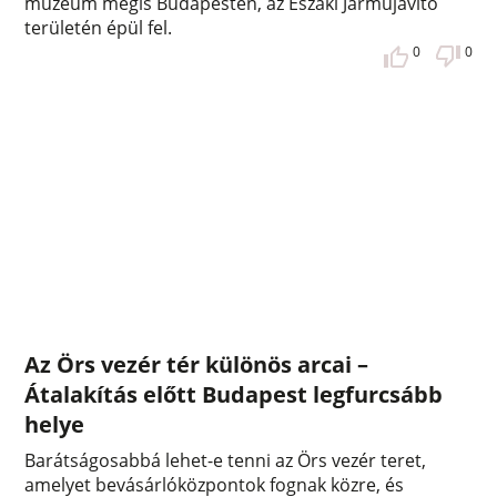
múzeum mégis Budapesten, az Északi Járműjavító
területén épül fel.
0
0
Az Örs vezér tér különös arcai –
Átalakítás előtt Budapest legfurcsább
helye
Barátságosabbá lehet-e tenni az Örs vezér teret,
amelyet bevásárlóközpontok fognak közre, és