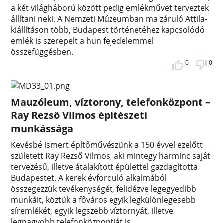
a két világháború között pedig emlékművet terveztek
állítani neki. A Nemzeti Múzeumban ma záruló Attila-
kiállításon több, Budapest történetéhez kapcsolódó
emlék is szerepelt a hun fejedelemmel
összefüggésben.
0
0
Mauzóleum, víztorony, telefonközpont –
Ray Rezső Vilmos építészeti
munkássága
Kevésbé ismert építőművészünk a 150 évvel ezelőtt
született Ray Rezső Vilmos, aki mintegy harminc saját
tervezésű, illetve átalakított épülettel gazdagította
Budapestet. A kerek évforduló alkalmából
összegezzük tevékenységét, felidézve legegyedibb
munkáit, köztük a főváros egyik legkülönlegesebb
síremlékét, egyik legszebb víztornyát, illetve
legnagyobb telefonközpontját is.