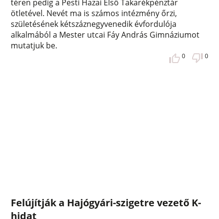
téren pedig a Pesti Hazai Első Takarékpénztár
ötletével. Nevét ma is számos intézmény őrzi,
születésének kétszáznegyvenedik évfordulója
alkalmából a Mester utcai Fáy András Gimnáziumot
mutatjuk be.
0
0
Felújítják a Hajógyári-szigetre vezető K-
hidat