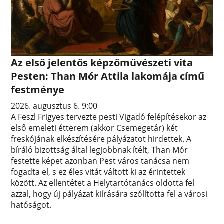
Az első jelentős képzőművészeti vita
Pesten: Than Mór Attila lakomája című
festménye
2026. augusztus 6. 9:00
A Feszl Frigyes tervezte pesti Vigadó felépítésekor az
első emeleti étterem (akkor Csemegetár) két
freskójának elkészítésére pályázatot hirdettek. A
bíráló bizottság által legjobbnak ítélt, Than Mór
festette képet azonban Pest város tanácsa nem
fogadta el, s ez éles vitát váltott ki az érintettek
között. Az ellentétet a Helytartótanács oldotta fel
azzal, hogy új pályázat kiírására szólította fel a városi
hatóságot.