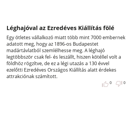
Léghajóval az Ezredéves Kiállítás fölé
Egy ötletes vállalkozó miatt több mint 7000 embernek
adatott meg, hogy az 1896-os Budapestet
madártávlatból szemlélhesse meg. A léghajó
legtöbbször csak fel- és leszállt, hiszen kötéllel volt a
földhöz rögzítve, de ez a légi utazás a 130 évvel
ezelőtti Ezredéves Országos Kiállítás alatt érdekes
attrakciónak számított.
0
0