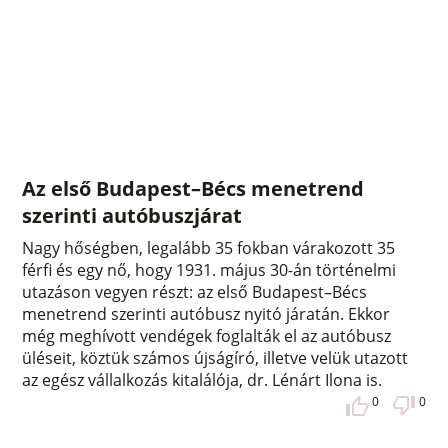
Az első Budapest–Bécs menetrend
szerinti autóbuszjárat
Nagy hőségben, legalább 35 fokban várakozott 35
férfi és egy nő, hogy 1931. május 30-án történelmi
utazáson vegyen részt: az első Budapest–Bécs
menetrend szerinti autóbusz nyitó járatán. Ekkor
még meghívott vendégek foglalták el az autóbusz
üléseit, köztük számos újságíró, illetve velük utazott
az egész vállalkozás kitalálója, dr. Lénárt Ilona is.
0
0