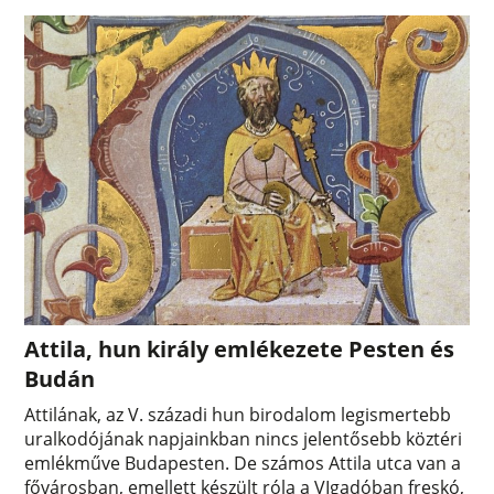
Attila, hun király emlékezete Pesten és
Budán
Attilának, az V. századi hun birodalom legismertebb
uralkodójának napjainkban nincs jelentősebb köztéri
emlékműve Budapesten. De számos Attila utca van a
fővárosban, emellett készült róla a VIgadóban freskó,