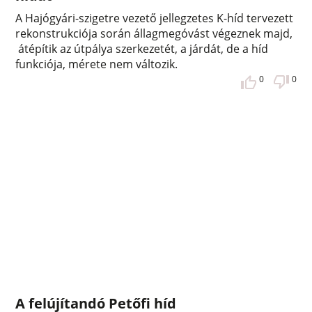
A Hajógyári-szigetre vezető jellegzetes K-híd tervezett
rekonstrukciója során állagmegóvást végeznek majd,
átépítik az útpálya szerkezetét, a járdát, de a híd
funkciója, mérete nem változik.
0
0
A felújítandó Petőfi híd