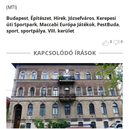
(MTI)
Budapest
,
Építészet
,
Hírek
,
Józsefváros
,
Kerepesi
úti Sportpark
,
Maccabi Európa Játékok
,
PestBuda
,
sport
,
sportpálya
,
VIII. kerület
0
0
KAPCSOLÓDÓ ÍRÁSOK