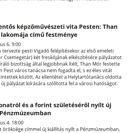
lentős képzőművészeti vita Pesten: Than
a lakomája című festménye
us 6. 9:00
s tervezte pesti Vigadó felépítésekor az első emeleti
r Csemegetár) két freskójának elkészítésére pályázatot
íráló bizottság által legjobbnak ítélt, Than Mór festette
 Pest város tanácsa nem fogadta el, s ez éles vitát
érintettek között. Az ellentétet a Helytartótanács oldotta
y új pályázat kiírására szólította fel a városi hatóságot.
natról és a forint születéséről nyílt új
 a Pénzmúzeumban
us 4. 18:00
 öröksége címmel új kiállítás nyílt a Pénzmúzeumban,