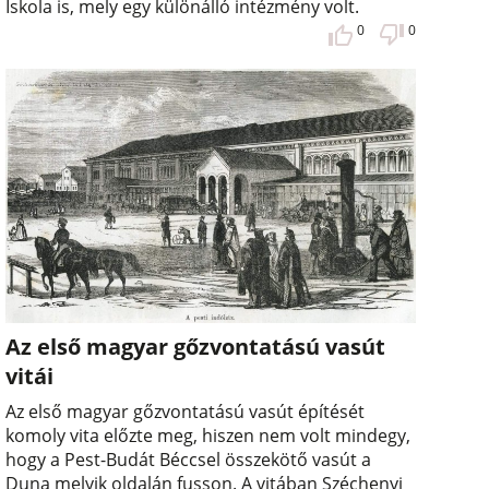
Iskola is, mely egy különálló intézmény volt.
0
0
Az első magyar gőzvontatású vasút
vitái
Az első magyar gőzvontatású vasút építését
komoly vita előzte meg, hiszen nem volt mindegy,
hogy a Pest-Budát Béccsel összekötő vasút a
Duna melyik oldalán fusson. A vitában Széchenyi