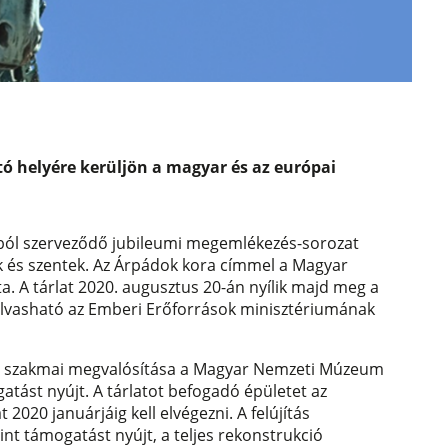
ó helyére kerüljön a magyar és az európai
mából szerveződő jubileumi megemlékezés-sorozat
ok és szentek. Az Árpádok kora címmel a Magyar
A tárlat 2020. augusztus 20-án nyílik majd meg a
olvasható az Emberi Erőforrások minisztériumának
tás szakmai megvalósítása a Magyar Nemzeti Múzeum
atást nyújt. A tárlatot befogadó épületet az
2020 januárjáig kell elvégezni. A felújítás
int támogatást nyújt, a teljes rekonstrukció