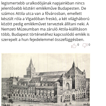
legismertebb uralkodójának napjainkban nincs
jelentősebb köztéri emlékműve Budapesten. De
számos Attila utca van a fővárosban, emellett
készült róla a VIgadóban freskó, a két világháború
között pedig emlékművet terveztek állítani neki. A
Nemzeti Múzeumban ma záruló Attila-kiállításon
több, Budapest történetéhez kapcsolódó emlék is
szerepelt a hun fejedelemmel összefüggésben.
0
0