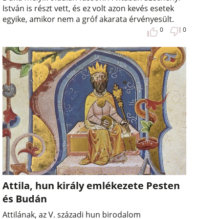
István is részt vett, és ez volt azon kevés esetek
egyike, amikor nem a gróf akarata érvényesült.
0
0
Attila, hun király emlékezete Pesten
és Budán
Attilának, az V. századi hun birodalom