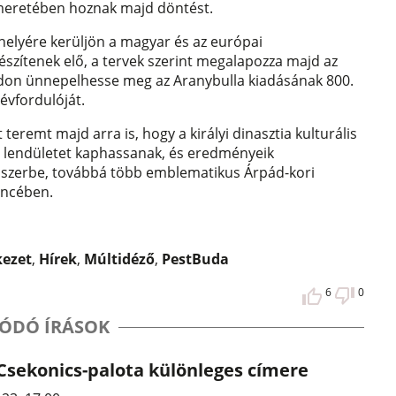
smeretében hoznak majd döntést.
helyére kerüljön a magyar és az európai
készítenek elő, a tervek szerint megalapozza majd az
don ünnepelhesse meg az Aranybulla kiadásának 800.
 évfordulóját.
remt majd arra is, hogy a királyi dinasztia kulturális
 lendületet kaphassanak, és eredményeik
ndszerbe, továbbá több emblematikus Árpád-kori
encében.
ezet
,
Hírek
,
Múltidéző
,
PestBuda
6
0
ÓDÓ ÍRÁSOK
Csekonics-palota különleges címere