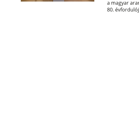
a magyar aran
80. évforduló