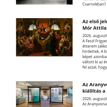
Csarnokban?
Az első je
Mór Attil
2026. auguszt
A Feszl Frigye
étterem (akko
hirdettek. A b
képet azonban
váltott ki az 
fel azzal, hog
Az Aranyvo
kiállítás
2026. auguszt
Az Aranyvonat