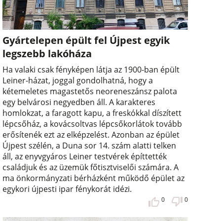
Gyártelepen épült fel Újpest egyik
legszebb lakóháza
Ha valaki csak fényképen látja az 1900-ban épült
Leiner-házat, joggal gondolhatná, hogy a
kétemeletes magastetős neoreneszánsz palota
egy belvárosi negyedben áll. A karakteres
homlokzat, a faragott kapu, a freskókkal díszített
lépcsőház, a kovácsoltvas lépcsőkorlátok tovább
erősítenék ezt az elképzelést. Azonban az épület
Újpest szélén, a Duna sor 14. szám alatti telken
áll, az enyvgyáros Leiner testvérek építtették
családjuk és az üzemük főtisztviselői számára. A
ma önkormányzati bérházként működő épület az
egykori újpesti ipar fénykorát idézi.
0
0