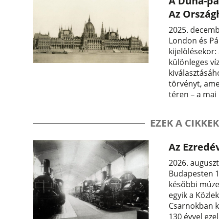
A Duna-par
Az Ország
2025. decemb
London és Pár
kijelölésekor
különleges ví
kiválasztásáho
törvényt, ame
téren – a mai 
EZEK A CIKKEK
Az Ezredév
2026. auguszt
Budapesten 13
későbbi múzeu
egyik a Közle
Csarnokban ka
130 évvel ezel