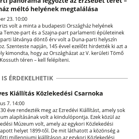
ti panoráma legyőzte az Erzsébet teret –
ház méltó helyének megtalálása
er 23. 10:00
izs volt a minta a budapesti Országház helyének
: a Temze-part és a Szajna-part parlamenti épületeinek
zparti látványa döntő érv volt a Duna-parti helyszín
z. Szenteste napján, 145 évvel ezelőtt hirdették ki azt a
ly kimondta, hogy az Országházat az V. kerületi Tömő
Kossuth téren – kell felépíteni.
 IS ÉRDEKELHETIK
es Kiállítás Közlekedési Csarnoka
us 7. 14:00
0 éve rendezték meg az Ezredévi Kiállítást, amely sok
m alapításának volt a kiindulópontja. Ezek közül az
kedési Múzeum volt, amely az egykori Közlekedési
pott helyet 1899-től. De mit láthatott a közönség a
őtti millenniumi kiállításon az egykori Közlekedési