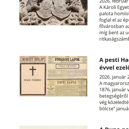
2026. február
A Károli Egye
palota homlok
foglal el az é
fővárosban a
míg bent az u
ritkaságszám
A pesti H
évvel ezel
2026. január 
A magyarorszá
1876. január
betegségéről s
vég közeledté
bölcse” január