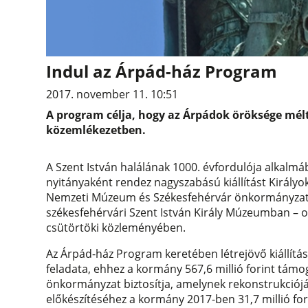
Indul az Árpád-ház Program
2017. november 11. 10:51
A program célja, hogy az Árpádok öröksége mélt
közemlékezetben.
A Szent István halálának 1000. évfordulója alkal
nyitányaként rendez nagyszabású kiállítást Király
Nemzeti Múzeum és Székesfehérvár önkormányzata. 
székesfehérvári Szent István Király Múzeumban – 
csütörtöki közleményében.
Az Árpád-ház Program keretében létrejövő kiállí
feladata, ehhez a kormány 567,6 millió forint támog
önkormányzat biztosítja, amelynek rekonstrukcióját 
előkészítéséhez a kormány 2017-ben 31,7 millió for