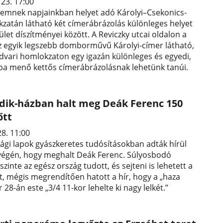
 23. 17:00
temnek napjainkban helyet adó Károlyi–Csekonics-
zatán látható két címerábrázolás különleges helyet
pület díszítményei között. A Reviczky utcai oldalon a
z egyik legszebb domborművű Károlyi-címer látható,
dvari homlokzaton egy igazán különleges és egyedi,
ba menő kettős címerábrázolásnak lehetünk tanúi.
adik-házban halt meg Deák Ferenc 150
őtt
28. 11:00
gi lapok gyászkeretes tudósításokban adták hírül
 végén, hogy meghalt Deák Ferenc. Súlyosbodó
zinte az egész ország tudott, és sejteni is lehetett a
t, mégis megrendítően hatott a hír, hogy a „haza
 28-án este „3/4 11-kor lehelte ki nagy lelkét.”