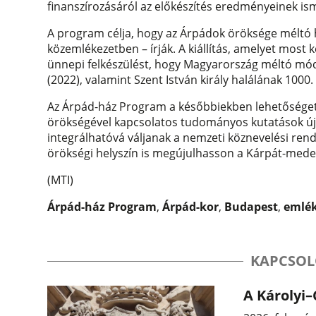
finanszírozásáról az előkészítés eredményeinek i
A program célja, hogy az Árpádok öröksége méltó 
közemlékezetben – írják. A kiállítás, amelyet most 
ünnepi felkészülést, hogy Magyarország méltó mó
(2022), valamint Szent István király halálának 1000.
Az Árpád-ház Program a későbbiekben lehetőséget te
örökségével kapcsolatos tudományos kutatások új
integrálhatóvá váljanak a nemzeti köznevelési re
örökségi helyszín is megújulhasson a Kárpát-med
(MTI)
Árpád-ház Program
,
Árpád-kor
,
Budapest
,
emlék
KAPCSOL
A Károlyi–