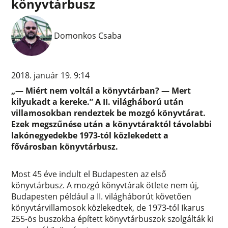
könyvtárbusz
Domonkos Csaba
2018. január 19. 9:14
„— Miért nem voltál a könyvtárban? — Mert
kilyukadt a kereke.” A II. világháború után
villamosokban rendeztek be mozgó könyvtárat.
Ezek megszűnése után a könyvtáraktól távolabbi
lakónegyedekbe 1973-tól közlekedett a
fővárosban könyvtárbusz.
Most 45 éve indult el Budapesten az első
könyvtárbusz. A mozgó könyvtárak ötlete nem új,
Budapesten például a II. világháborút követően
könyvtárvillamosok közlekedtek, de 1973-tól Ikarus
255-ös buszokba épített könyvtárbuszok szolgálták ki