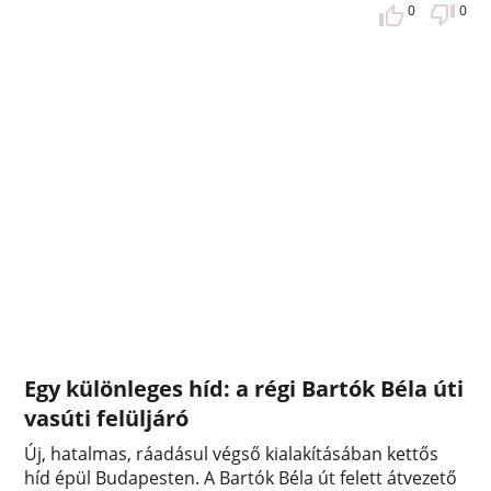
0
0
Egy különleges híd: a régi Bartók Béla úti
vasúti felüljáró
Új, hatalmas, ráadásul végső kialakításában kettős
híd épül Budapesten. A Bartók Béla út felett átvezető