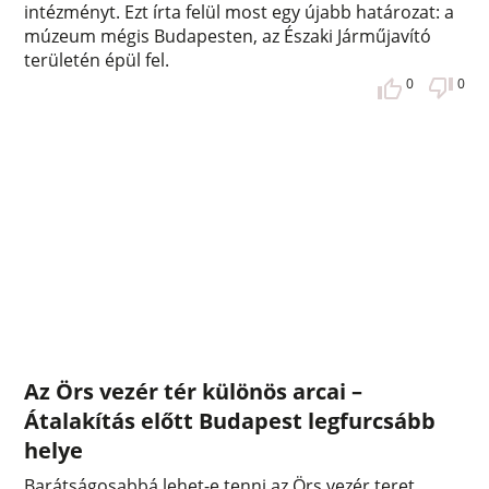
intézményt. Ezt írta felül most egy újabb határozat: a
múzeum mégis Budapesten, az Északi Járműjavító
területén épül fel.
0
0
Az Örs vezér tér különös arcai –
Átalakítás előtt Budapest legfurcsább
helye
Barátságosabbá lehet-e tenni az Örs vezér teret,