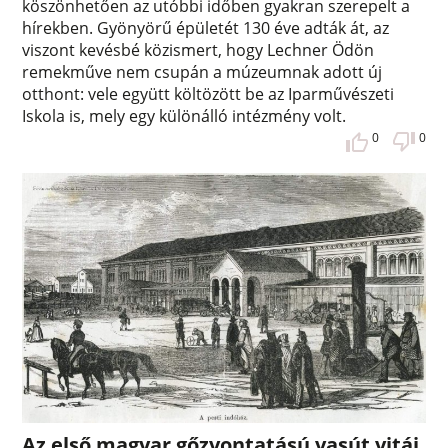
köszönhetően az utóbbi időben gyakran szerepelt a
hírekben. Gyönyörű épületét 130 éve adták át, az
viszont kevésbé közismert, hogy Lechner Ödön
remekműve nem csupán a múzeumnak adott új
otthont: vele együtt költözött be az Iparművészeti
Iskola is, mely egy különálló intézmény volt.
0
0
Az első magyar gőzvontatású vasút vitái