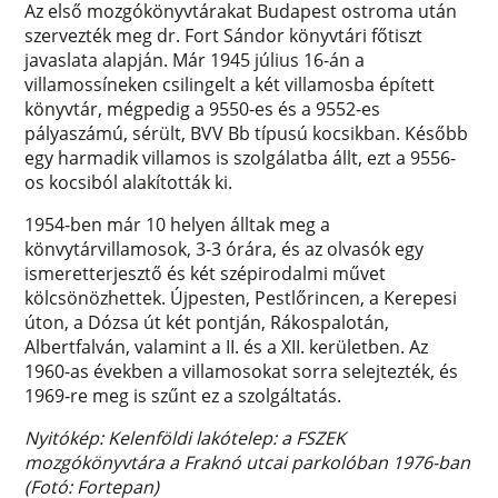
Az első mozgókönyvtárakat Budapest ostroma után
szervezték meg dr. Fort Sándor könyvtári főtiszt
javaslata alapján. Már 1945 július 16-án a
villamossíneken csilingelt a két villamosba épített
könyvtár, mégpedig a 9550-es és a 9552-es
pályaszámú, sérült, BVV Bb típusú kocsikban. Később
egy harmadik villamos is szolgálatba állt, ezt a 9556-
os kocsiból alakították ki.
1954-ben már 10 helyen álltak meg a
könvytárvillamosok, 3-3 órára, és az olvasók egy
ismeretterjesztő és két szépirodalmi művet
kölcsönözhettek. Újpesten, Pestlőrincen, a Kerepesi
úton, a Dózsa út két pontján, Rákospalotán,
Albertfalván, valamint a II. és a XII. kerületben. Az
1960-as években a villamosokat sorra selejtezték, és
1969-re meg is szűnt ez a szolgáltatás.
Nyitókép: Kelenföldi lakótelep: a FSZEK
mozgókönyvtára a Fraknó utcai parkolóban 1976-ban
(Fotó: Fortepan)