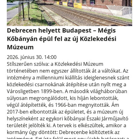
Debrecen helyett Budapest – Mégis
Kőbányán épül fel az új Közlekedési
Múzeum
2026. június 30. 14:00
Stílszerűen szólva: a Közlekedési Múzeum
történetében nem egyszer állították át a váltókat. Az
intézmény a millenniumi kiállítás ideiglenesnek szánt
közlekedési csarnokának átépítése után nyílt meg a
Városligetben 1899-ben. A második világháborúban
súlyosan megrongálódott, kis híján lebontották,
végül átépítették, és 1966-ban megnyitották. Ám
2017-ben elbontották az épületet, és a múzeum új
helyszíneként az egykori kőbányai Északi Járműjavító
területét jelölték ki. A tervek is elkészültek, amikor a
kormány úgy döntött: Debrecenbe költöztetik az