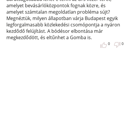
amelyet bevásárlóközpontok fognak közre, és
amelyet számtalan megoldatlan probléma sújt?
Megnéztük, milyen állapotban várja Budapest egyik
legforgalmasabb közlekedési csomópontja a nyáron
kezdődő felújítást. A bódésor elbontása már
megkezdődött, és eltűnhet a Gomba is.
0
0