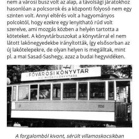
nem a városi busz volt az alap, a távolsági járatokhoz
hasonlóan a polcsorok és a központi folyosó nem egy
szinten volt. Annyi eltérés volt a hagyományos
polcoktól, hogy ezekre egy lenyitható rúd volt
szerelve, ami mozgás közben a helyén tartotta a
köteteket. A könyvtárbuszokat a könyvtárral el nem
látott lakónegyedekbe irányították, így elsősorban az
új lakótelepekre, de olyan helyen is megálltak, mint
pl. a mai Sasad-Sashegy, azaz a budai hegyvidéken.
A forgalomból kivont, sérült villamoskocsikban