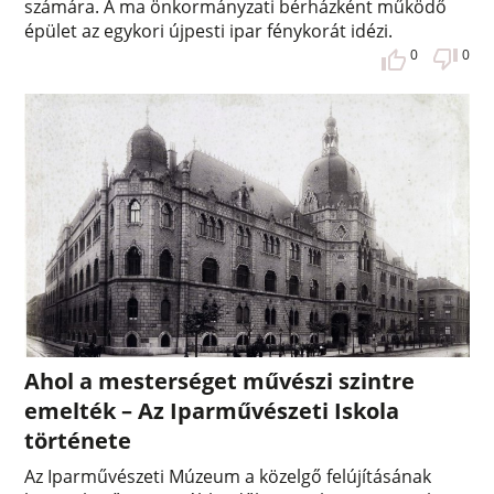
számára. A ma önkormányzati bérházként működő
épület az egykori újpesti ipar fénykorát idézi.
0
0
Ahol a mesterséget művészi szintre
emelték – Az Iparművészeti Iskola
története
Az Iparművészeti Múzeum a közelgő felújításának