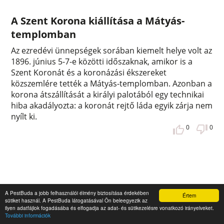
A Szent Korona kiállítása a Mátyás-
templomban
Az ezredévi ünnepségek sorában kiemelt helye volt az
1896. június 5-7-e közötti időszaknak, amikor is a
Szent Koronát és a koronázási ékszereket
közszemlére tették a Mátyás-templomban. Azonban a
korona átszállítását a királyi palotából egy technikai
hiba akadályozta: a koronát rejtő láda egyik zárja nem
nyílt ki.
0
0
A PestBuda a jobb felhasználói élmény biztosítása érdekében
Értem
sütiket használ. A PestBuda látogatásával Ön beleegyezik az
ilyen adatfájlok fogadásába és elfogadja az adat- és sütikezelésre vonatkozó irányelveket.
További információk