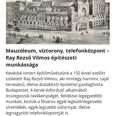
Mauzóleum, víztorony, telefonközpont –
Ray Rezső Vilmos építészeti
munkássága
Kevésbé ismert építőművészünk a 150 évvel ezelőtt
született Ray Rezső Vilmos, aki mintegy harminc saját
tervezésű, illetve átalakított épülettel gazdagította
Budapestet. A kerek évforduló alkalmából
összegezzük tevékenységét, felidézve legegyedibb
munkáit, köztük a főváros egyik legkülönlegesebb
síremlékét, egyik legszebb víztornyát, illetve
legnagyobb telefonközpontját is.