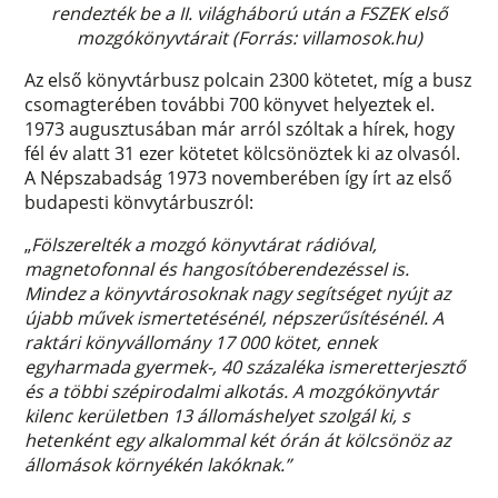
rendezték be a II. világháború után a FSZEK első
mozgókönyvtárait (Forrás: villamosok.hu)
Az első könyvtárbusz polcain 2300 kötetet, míg a busz
csomagterében további 700 könyvet helyeztek el.
1973 augusztusában már arról szóltak a hírek, hogy
fél év alatt 31 ezer kötetet kölcsönöztek ki az olvasól.
A Népszabadság 1973 novemberében így írt az első
budapesti könvytárbuszról:
„
Fölszerelték a mozgó könyvtárat rádióval,
magnetofonnal és hangosítóberendezéssel is.
Mindez a könyvtárosoknak nagy segítséget nyújt az
újabb művek ismertetésénél, népszerűsítésénél. A
raktári könyvállomány 17 000 kötet, ennek
egyharmada gyermek-, 40 százaléka ismeretterjesztő
és a többi szépirodalmi alkotás. A mozgókönyvtár
kilenc kerületben 13 állomáshelyet szolgál ki, s
hetenként egy alkalommal két órán át kölcsönöz az
állomások környékén lakóknak.”