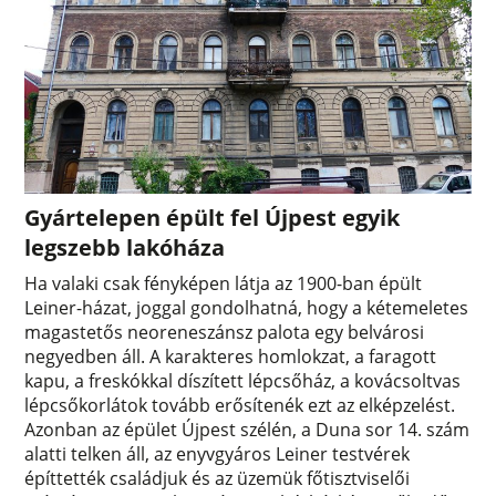
Gyártelepen épült fel Újpest egyik
legszebb lakóháza
Ha valaki csak fényképen látja az 1900-ban épült
Leiner-házat, joggal gondolhatná, hogy a kétemeletes
magastetős neoreneszánsz palota egy belvárosi
negyedben áll. A karakteres homlokzat, a faragott
kapu, a freskókkal díszített lépcsőház, a kovácsoltvas
lépcsőkorlátok tovább erősítenék ezt az elképzelést.
Azonban az épület Újpest szélén, a Duna sor 14. szám
alatti telken áll, az enyvgyáros Leiner testvérek
építtették családjuk és az üzemük főtisztviselői