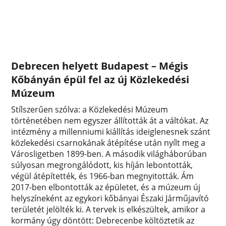
Debrecen helyett Budapest – Mégis
Kőbányán épül fel az új Közlekedési
Múzeum
Stílszerűen szólva: a Közlekedési Múzeum
történetében nem egyszer állították át a váltókat. Az
intézmény a millenniumi kiállítás ideiglenesnek szánt
közlekedési csarnokának átépítése után nyílt meg a
Városligetben 1899-ben. A második világháborúban
súlyosan megrongálódott, kis híján lebontották,
végül átépítették, és 1966-ban megnyitották. Ám
2017-ben elbontották az épületet, és a múzeum új
helyszíneként az egykori kőbányai Északi Járműjavító
területét jelölték ki. A tervek is elkészültek, amikor a
kormány úgy döntött: Debrecenbe költöztetik az