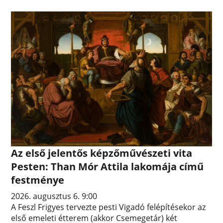
Az első jelentős képzőművészeti vita
Pesten: Than Mór Attila lakomája című
festménye
2026. augusztus 6. 9:00
A Feszl Frigyes tervezte pesti Vigadó felépítésekor az
első emeleti étterem (akkor Csemegetár) két