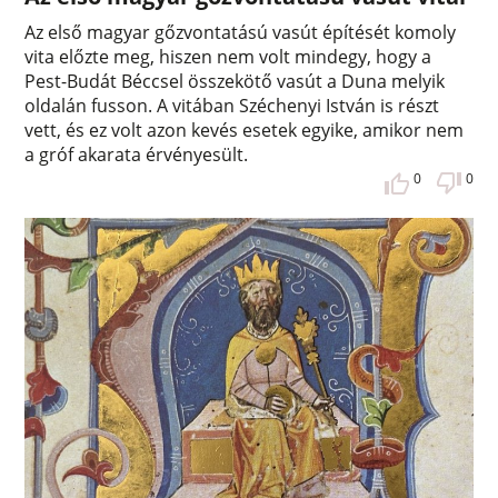
Az első magyar gőzvontatású vasút építését komoly
vita előzte meg, hiszen nem volt mindegy, hogy a
Pest-Budát Béccsel összekötő vasút a Duna melyik
oldalán fusson. A vitában Széchenyi István is részt
vett, és ez volt azon kevés esetek egyike, amikor nem
a gróf akarata érvényesült.
0
0