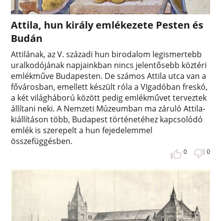
Attila, hun király emlékezete Pesten és
Budán
Attilának, az V. századi hun birodalom legismertebb
uralkodójának napjainkban nincs jelentősebb köztéri
emlékműve Budapesten. De számos Attila utca van a
fővárosban, emellett készült róla a VIgadóban freskó,
a két világháború között pedig emlékművet terveztek
állítani neki. A Nemzeti Múzeumban ma záruló Attila-
kiállításon több, Budapest történetéhez kapcsolódó
emlék is szerepelt a hun fejedelemmel
összefüggésben.
0
0