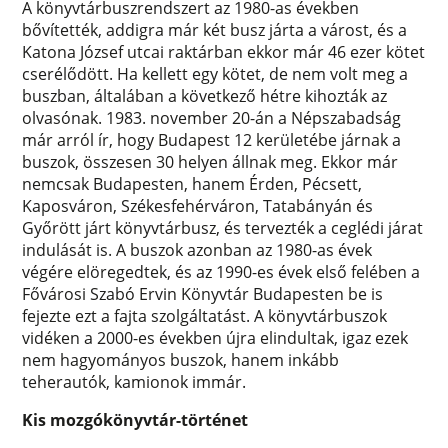
A könyvtárbuszrendszert az 1980-as években
bővítették, addigra már két busz járta a várost, és a
Katona József utcai raktárban ekkor már 46 ezer kötet
cserélődött. Ha kellett egy kötet, de nem volt meg a
buszban, általában a következő hétre kihozták az
olvasónak. 1983. november 20-án a Népszabadság
már arról ír, hogy Budapest 12 kerületébe járnak a
buszok, összesen 30 helyen állnak meg. Ekkor már
nemcsak Budapesten, hanem Érden, Pécsett,
Kaposváron, Székesfehérváron, Tatabányán és
Győrött járt könyvtárbusz, és tervezték a ceglédi járat
indulását is. A buszok azonban az 1980-as évek
végére elöregedtek, és az 1990-es évek első felében a
Fővárosi Szabó Ervin Könyvtár Budapesten be is
fejezte ezt a fajta szolgáltatást. A könyvtárbuszok
vidéken a 2000-es években újra elindultak, igaz ezek
nem hagyományos buszok, hanem inkább
teherautók, kamionok immár.
Kis mozgókönyvtár-történet