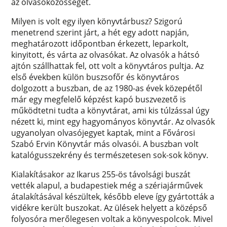
az olvasóközösséget.
Milyen is volt egy ilyen könyvtárbusz? Szigorú
menetrend szerint járt, a hét egy adott napján,
meghatározott időpontban érkezett, leparkolt,
kinyitott, és várta az olvasókat. Az olvasók a hátsó
ajtón szállhattak fel, ott volt a könyvtáros pultja. Az
első években külön buszsofőr és könyvtáros
dolgozott a buszban, de az 1980-as évek közepétől
már egy megfelelő képzést kapó buszvezető is
működtetni tudta a könyvtárat, ami kis túlzással úgy
nézett ki, mint egy hagyományos könyvtár. Az olvasók
ugyanolyan olvasójegyet kaptak, mint a Fővárosi
Szabó Ervin Könyvtár más olvasói. A buszban volt
katalógusszekrény és természetesen sok-sok könyv.
Kialakításakor az Ikarus 255-ös távolsági buszát
vették alapul, a budapestiek még a szériajárművek
átalakításával készültek, később eleve így gyártották a
vidékre került buszokat. Az ülések helyett a középső
folyosóra merőlegesen voltak a könyvespolcok. Mivel