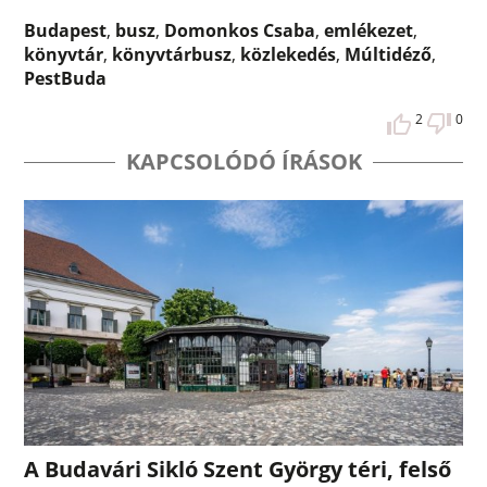
Budapest
,
busz
,
Domonkos Csaba
,
emlékezet
,
könyvtár
,
könyvtárbusz
,
közlekedés
,
Múltidéző
,
PestBuda
2
0
KAPCSOLÓDÓ ÍRÁSOK
A Budavári Sikló Szent György téri, felső