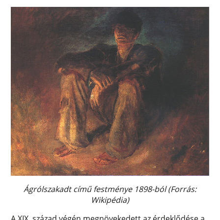
Ágrólszakadt című festménye 1898-ból (Forrás:
Wikipédia)
A XIX. század végén megnövekedett az érdeklődése a