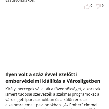
vasútvonalakon.
0
0
Ilyen volt a száz évvel ezelőtti
embervédelmi kiállítás a Városligetben
Királyi hercegek vállalták a fővédnökséget, a korszak
ismert tudósai szervezték a szakmai programokat a
városligeti Iparcsarnokban és a külön erre az
alkalomra emelt pavilonokban. „Az Ember” címmel