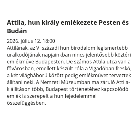
Attila, hun király emlékezete Pesten és
Budán
2026. július 12. 18:00
Attilának, az V. századi hun birodalom legismertebb
uralkodójának napjainkban nincs jelentősebb köztéri
emlékműve Budapesten. De számos Attila utca van a
fővárosban, emellett készült róla a VIgadóban freskó,
a két világháború között pedig emlékművet terveztek
állítani neki. A Nemzeti Múzeumban ma záruló Attila-
kiállításon több, Budapest történetéhez kapcsolódó
emlék is szerepelt a hun fejedelemmel
összefüggésben.