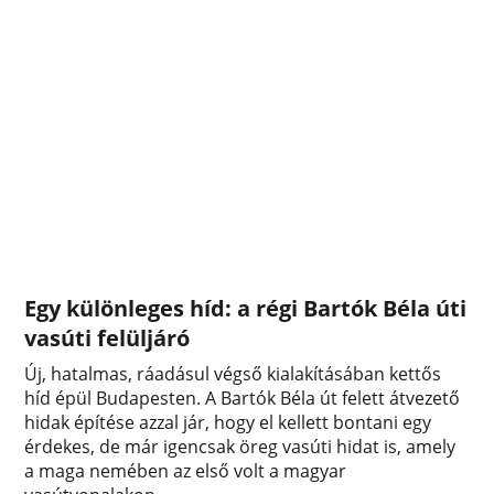
Egy különleges híd: a régi Bartók Béla úti
vasúti felüljáró
Új, hatalmas, ráadásul végső kialakításában kettős
híd épül Budapesten. A Bartók Béla út felett átvezető
hidak építése azzal jár, hogy el kellett bontani egy
érdekes, de már igencsak öreg vasúti hidat is, amely
a maga nemében az első volt a magyar