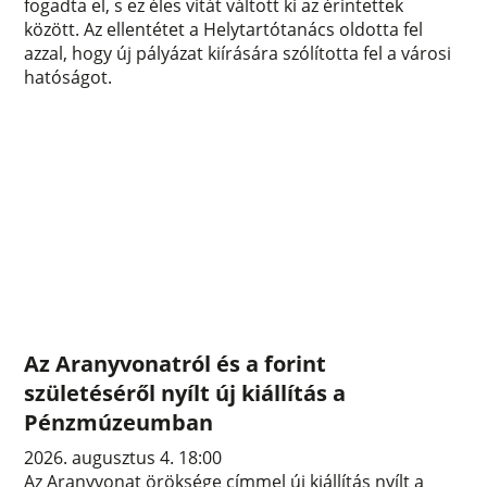
fogadta el, s ez éles vitát váltott ki az érintettek
között. Az ellentétet a Helytartótanács oldotta fel
azzal, hogy új pályázat kiírására szólította fel a városi
hatóságot.
Az Aranyvonatról és a forint
születéséről nyílt új kiállítás a
Pénzmúzeumban
2026. augusztus 4. 18:00
Az Aranyvonat öröksége címmel új kiállítás nyílt a