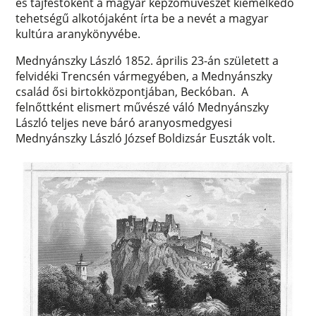
és tájfestőként a magyar képzőművészet kiemelkedő
tehetségű alkotójaként írta be a nevét a magyar
kultúra aranykönyvébe.
Mednyánszky László 1852. április 23-án született a
felvidéki Trencsén vármegyében, a Mednyánszky
család ősi birtokközpontjában, Beckóban. A
felnőttként elismert művészé váló Mednyánszky
László teljes neve báró aranyosmedgyesi
Mednyánszky László József Boldizsár Euszták volt.