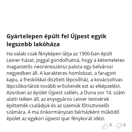
Gyártelepen épült fel Újpest egyik
legszebb lakóháza
Ha valaki csak fényképen látja az 1900-ban épült
Leiner-házat, joggal gondolhatná, hogy a kétemeletes
magastetős neoreneszánsz palota egy belvárosi
negyedben áll. A karakteres homlokzat, a faragott
kapu, a freskókkal díszített lépcsőház, a kovácsoltvas
lépcsőkorlátok tovább erősítenék ezt az elképzelést.
Azonban az épület Újpest szélén, a Duna sor 14. szám
alatti telken áll, az enyvgyáros Leiner testvérek
építtették családjuk és az üzemük főtisztviselői
számára. A ma önkormányzati bérházként működő
épület az egykori újpesti ipar fénykorát idézi.
0
0