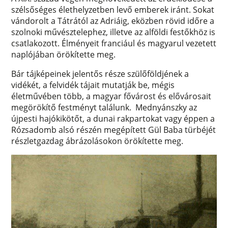
szélsőséges élethelyzetben levő emberek iránt. Sokat
vándorolt a Tátrától az Adriáig, eközben rövid időre a
szolnoki művésztelephez, illetve az alföldi festőkhöz is
csatlakozott. Élményeit franciául és magyarul vezetett
naplójában örökítette meg.
Bár tájképeinek jelentős része szülőföldjének a
vidékét, a felvidék tájait mutatják be, mégis
életművében több, a magyar fővárost és elővárosait
megörökítő festményt találunk. Mednyánszky az
újpesti hajókikötőt, a dunai rakpartokat vagy éppen a
Rózsadomb alsó részén megépített Gül Baba türbéjét
részletgazdag ábrázolásokon örökítette meg.