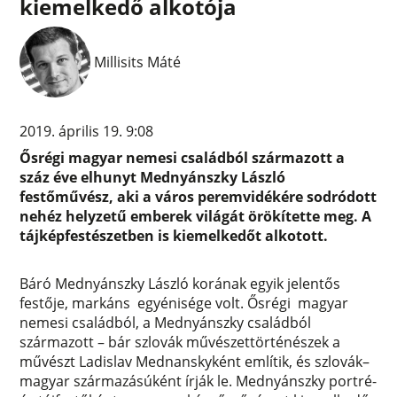
kiemelkedő alkotója
Millisits Máté
2019. április 19. 9:08
Ősrégi magyar nemesi családból származott a
száz éve elhunyt Mednyánszky László
festőművész, aki a város peremvidékére sodródott
nehéz helyzetű emberek világát örökítette meg. A
tájképfestészetben is kiemelkedőt alkotott.
Báró Mednyánszky László korának egyik jelentős
festője, markáns egyénisége volt. Ősrégi magyar
nemesi családból, a Mednyánszky családból
származott – bár szlovák művészettörténészek a
művészt Ladislav Mednanskyként említik, és szlovák–
magyar származásúként írják le. Mednyánszky portré-