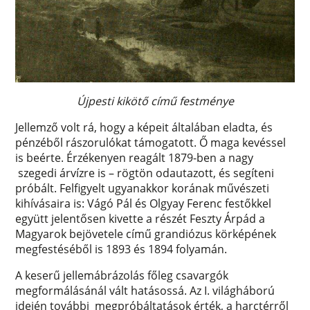
Újpesti kikötő című festménye
Jellemző volt rá, hogy a képeit általában eladta, és
pénzéből rászorulókat támogatott. Ő maga kevéssel
is beérte. Érzékenyen reagált 1879-ben a nagy
szegedi árvízre is – rögtön odautazott, és segíteni
próbált. Felfigyelt ugyanakkor korának művészeti
kihívásaira is: Vágó Pál és Olgyay Ferenc festőkkel
együtt jelentősen kivette a részét Feszty Árpád a
Magyarok bejövetele című grandiózus körképének
megfestéséből is 1893 és 1894 folyamán.
A keserű jellemábrázolás főleg csavargók
megformálásánál vált hatásossá. Az I. világháború
idején további megpróbáltatások érték, a harctérről