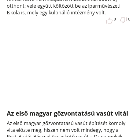
otthont: vele együtt költözött be az Iparművészeti
Iskola is, mely egy különálló intézmény volt.
0
0
Az első magyar gőzvontatású vasút vitái
Az első magyar gőzvontatású vasút építését komoly
vita előzte meg, hiszen nem volt mindegy, hogy a
Pest-Budát Béccsel összekötő vasút a Duna melyik