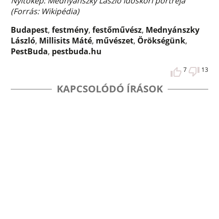
Nyitókép: Mednyánszky László időskori portréja
(Forrás: Wikipédia)
Budapest
,
festmény
,
festőművész
,
Mednyánszky
László
,
Millisits Máté
,
művészet
,
Örökségünk
,
PestBuda
,
pestbuda.hu
7
13
KAPCSOLÓDÓ ÍRÁSOK