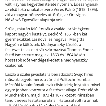
vált Haynau kegyetlen ítélete nyomán. Édesanyjának
az első fokú unokatestvére Veres Pálné (1815–1895),
aki a magyar nőnevelés úttörője, az Országos
Nőképző Egyesület alapítója volt.
Szülei, miután felújították a családi örökségként
kapott nagyőri kastélyt, Beckóról 1861-ben két
gyermekükkel, Lászlóval és húgával, Margittal
Nagyőrre költöztek. Mednyánszky Lászlót a
festészettel az osztrák származású Thomas Ender
festő ismertette meg, aki 1863 és 1864 között
hosszabb időt vendégeskedett a Mednyánszky
családnál.
László a szülei javaslatára beiratkozott Svájc híres
műszaki egyetemére, a zürichi Politechnikumba.
Mérnöki tanulmányait csak rövid ideig folytatta, mivel
egyre jobban vonzotta a festészet világa. Ezért előbb
Münchenben, majd 1873 és 1877 között Párizsban
tanult neves festőtanároknál. Hatással volt rá annak
a Paál Lászlónak a tájképfestészete, akivel