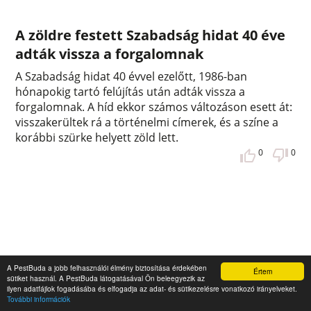
A zöldre festett Szabadság hidat 40 éve
adták vissza a forgalomnak
A Szabadság hidat 40 évvel ezelőtt, 1986-ban
hónapokig tartó felújítás után adták vissza a
forgalomnak. A híd ekkor számos változáson esett át:
visszakerültek rá a történelmi címerek, és a színe a
korábbi szürke helyett zöld lett.
0
0
A PestBuda a jobb felhasználói élmény biztosítása érdekében
Értem
sütiket használ. A PestBuda látogatásával Ön beleegyezik az
ilyen adatfájlok fogadásába és elfogadja az adat- és sütikezelésre vonatkozó irányelveket.
További információk