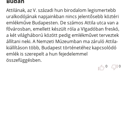
Budán
Attilának, az V. századi hun birodalom legismertebb
uralkodójának napjainkban nincs jelentősebb köztéri
emlékműve Budapesten. De számos Attila utca van a
fővárosban, emellett készült róla a VIgadóban freskó,
a két világháború között pedig emlékművet terveztek
állítani neki. A Nemzeti Múzeumban ma záruló Attila-
kiállításon több, Budapest történetéhez kapcsolódó
emlék is szerepelt a hun fejedelemmel
összefüggésben.
0
0