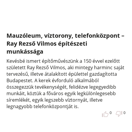
Mauzóleum, víztorony, telefonközpont –
Ray Rezső Vilmos építészeti
munkássága
Kevésbé ismert építőművészünk a 150 évvel ezelőtt
született Ray Rezső Vilmos, aki mintegy harminc saját
tervezésű, illetve átalakított épülettel gazdagította
Budapestet. A kerek évforduló alkalmából
összegezzük tevékenységét, felidézve legegyedibb
munkáit, köztük a főváros egyik legkülönlegesebb
síremlékét, egyik legszebb víztornyát, illetve
legnagyobb telefonközpontját is.
0
0