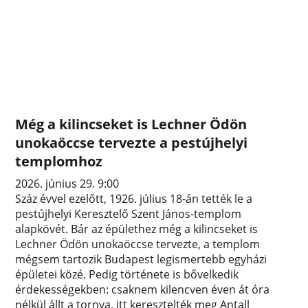
Még a kilincseket is Lechner Ödön
unokaöccse tervezte a pestújhelyi
templomhoz
2026. június 29. 9:00
Száz évvel ezelőtt, 1926. július 18-án tették le a
pestújhelyi Keresztelő Szent János-templom
alapkövét. Bár az épülethez még a kilincseket is
Lechner Ödön unokaöccse tervezte, a templom
mégsem tartozik Budapest legismertebb egyházi
épületei közé. Pedig története is bővelkedik
érdekességekben: csaknem kilencven éven át óra
nélkül állt a tornya, itt keresztelték meg Antall