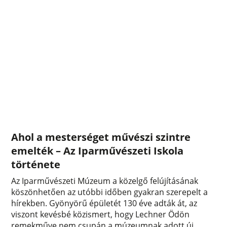
Ahol a mesterséget művészi szintre
emelték – Az Iparművészeti Iskola
története
Az Iparművészeti Múzeum a közelgő felújításának
köszönhetően az utóbbi időben gyakran szerepelt a
hírekben. Gyönyörű épületét 130 éve adták át, az
viszont kevésbé közismert, hogy Lechner Ödön
remekműve nem csupán a múzeumnak adott új