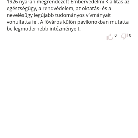
1926 nyarán megrendezett Embervédelmi Kiállítás az
egészségügy, a rendvédelem, az oktatás- és a
nevelésügy legújabb tudományos vívmányait
vonultatta fel. A főváros külön pavilonokban mutatta
be legmodernebb intézményeit.
0
0