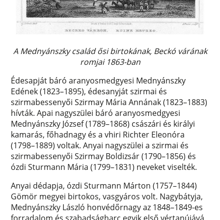
A Mednyánszky család ősi birtokának, Beckó várának
romjai 1863-ban
Édesapját báró aranyosmedgyesi Mednyánszky
Edének (1823–1895), édesanyját szirmai és
szirmabessenyői Szirmay Mária Annának (1823–1883)
hívták. Apai nagyszülei báró aranyosmedgyesi
Mednyánszky József (1789–1868) császári és királyi
kamarás, főhadnagy és a vhiri Richter Eleonóra
(1798–1889) voltak. Anyai nagyszülei a szirmai és
szirmabessenyői Szirmay Boldizsár (1790–1856) és
ózdi Sturmann Mária (1799–1831) neveket viselték.
Anyai dédapja, ózdi Sturmann Márton (1757–1844)
Gömör megyei birtokos, vasgyáros volt. Nagybátyja,
Mednyánszky László honvédőrnagy az 1848–1849-es
forradalom és szabadságharc egyik első vértanújává