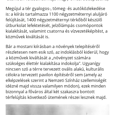
Megújul a tér gyalogos-, tömeg- és autóközlekedése
is: a kiírás tartalmazza 1100 négyzetméternyi aluljáró
felújítását, 1400 négyzetméternyi térkőből készülő
útburkolat lefektetését, jelzőlámpás csomópontok
kialakítását, valamint csatorna és vízvezetéképítést, a
közművek kiváltását is.
Bár a mostani kiírásban a növények telepítéséről
részletesen nem esik szó, az indoklásból kiderül, hogy
a közművek kiváltását a „növényzet számára
szükséges élettér kialakítása indokolja". Ugyanígy
nincsen szó a térre tervezett ovális alakú, kulturális
célokra tervezett pavilon építéséről sem (amely az
elképzelések szerint a Nemzeti Színház szellemiségét
idézné majd vissza valamilyen módon), ezek minden
bizonnyal a főváros által két szakaszra bontott
térfelújítás következő ütemének részei lesznek majd.