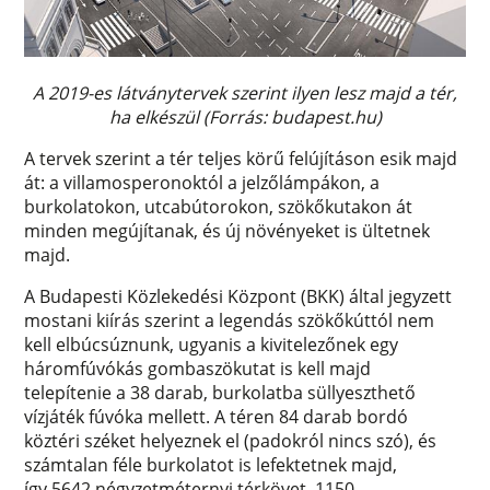
A 2019-es látványtervek szerint ilyen lesz majd a tér,
ha elkészül (Forrás: budapest.hu)
A tervek szerint a tér teljes körű felújításon esik majd
át: a villamosperonoktól a jelzőlámpákon, a
burkolatokon, utcabútorokon, szökőkutakon át
minden megújítanak, és új növényeket is ültetnek
majd.
A Budapesti Közlekedési Központ (BKK) által jegyzett
mostani kiírás szerint a legendás szökőkúttól nem
kell elbúcsúznunk, ugyanis a kivitelezőnek egy
háromfúvókás gombaszökutat is kell majd
telepítenie a 38 darab, burkolatba süllyeszthető
vízjáték fúvóka mellett. A téren 84 darab bordó
köztéri széket helyeznek el (padokról nincs szó), és
számtalan féle burkolatot is lefektetnek majd,
így 5642 négyzetméternyi térkövet, 1150