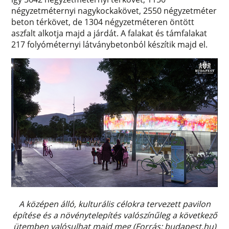
négyzetméternyi nagykockakövet, 2550 négyzetméter
beton térkövet, de 1304 négyzetméteren öntött
aszfalt alkotja majd a járdát. A falakat és támfalakat
217 folyóméternyi látványbetonból készítik majd el.
A középen álló, kulturális célokra tervezett pavilon
építése és a növénytelepítés valószínűleg a következő
ütemben valósulhat majd meg (Forrás: budapest.hu)