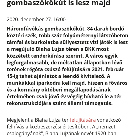
gombaszökőkút is lesz majd
2020. december 27. 16:00
Háromfúvókás gombaszökőkút, 84 darab bordó
köztéri szék, több száz folyóméternyi látszóbeton
támfal és burkolatba süllyesztett vízi játék is lesz
a megújuló Blaha Lujza téren a BKK most
közzétett tenderkiírása szerint. A város egyik
legforgalmasabb, de méltatlan állapotban lévő
terének régóta csúszó felújítására 2021. február
15-ig tehet ajánlatot a leendő kivitelező. A
munkákkal iparkodni kell majd, hiszen a főváros
és a kormány októberi megállapodásának
értelmében csak jövő év végéig hívható le a tér
rekonstrukciójára szánt állami támogatás.
Megjelent a Blaha Lujza tér
felújítására
vonatkozó
felhívás a közbeszerzési értesítőben. A „nemzet
csalogányának", Blaha Lujzának nevét 1920-ban