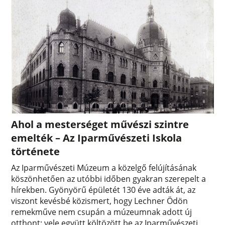
Ahol a mesterséget művészi szintre
emelték – Az Iparművészeti Iskola
története
Az Iparművészeti Múzeum a közelgő felújításának
köszönhetően az utóbbi időben gyakran szerepelt a
hírekben. Gyönyörű épületét 130 éve adták át, az
viszont kevésbé közismert, hogy Lechner Ödön
remekműve nem csupán a múzeumnak adott új
otthont: vele együtt költözött be az Iparművészeti