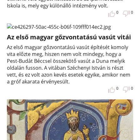
Iskola is, mely egy különálló intézmény volt.
0
0
Az első magyar gőzvontatású vasút vitái
Az első magyar gőzvontatású vasút építését komoly
vita előzte meg, hiszen nem volt mindegy, hogy a
Pest-Budát Béccsel összekötő vasút a Duna melyik
oldalán fusson. A vitában Széchenyi István is részt
vett, és ez volt azon kevés esetek egyike, amikor nem
a gróf akarata érvényesült.
0
0