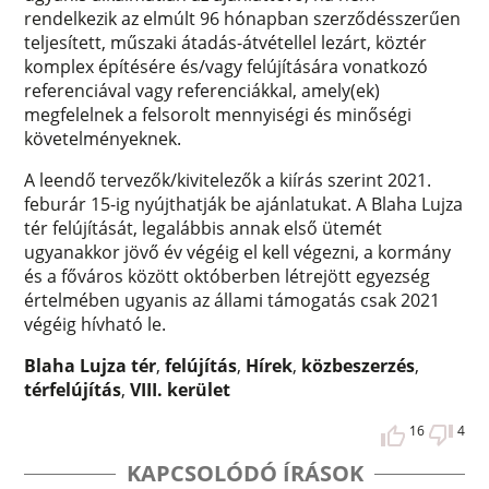
rendelkezik az elmúlt 96 hónapban szerződésszerűen
teljesített, műszaki átadás-átvétellel lezárt, köztér
komplex építésére és/vagy felújítására vonatkozó
referenciával vagy referenciákkal, amely(ek)
megfelelnek a felsorolt mennyiségi és minőségi
követelményeknek.
A leendő tervezők/kivitelezők a kiírás szerint 2021.
feburár 15-ig nyújthatják be ajánlatukat. A Blaha Lujza
tér felújítását, legalábbis annak első ütemét
ugyanakkor jövő év végéig el kell végezni, a kormány
és a főváros között októberben létrejött egyezség
értelmében ugyanis az állami támogatás csak 2021
végéig hívható le.
Blaha Lujza tér
,
felújítás
,
Hírek
,
közbeszerzés
,
térfelújítás
,
VIII. kerület
16
4
KAPCSOLÓDÓ ÍRÁSOK