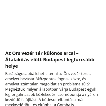
Az Örs vezér tér különös arcai –
Átalakítás előtt Budapest legfurcsább
helye
Barátságosabbá lehet-e tenni az Örs vezér teret,
amelyet bevásárlóközpontok fognak közre, és
amelyet számtalan megoldatlan probléma sújt?
Megnéztük, milyen állapotban várja Budapest egyik
legforgalmasabb közlekedési csomópontja a nyáron
kezdődő felújítást. A bódésor elbontása már
megkezdődött, és eltűnhet a Gomba is.