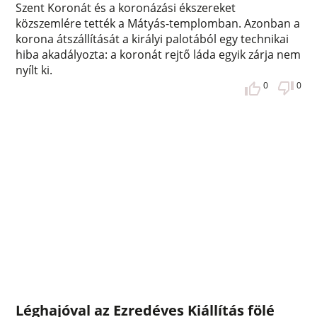
Szent Koronát és a koronázási ékszereket
közszemlére tették a Mátyás-templomban. Azonban a
korona átszállítását a királyi palotából egy technikai
hiba akadályozta: a koronát rejtő láda egyik zárja nem
nyílt ki.
0
0
Léghajóval az Ezredéves Kiállítás fölé