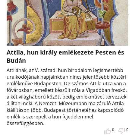
Attila, hun király emlékezete Pesten és
Budán
Attilának, az V. századi hun birodalom legismertebb
uralkodójának napjainkban nincs jelentősebb köztéri
emlékműve Budapesten. De számos Attila utca van a
fővárosban, emellett készült róla a VIgadóban freskó,
a két világháború között pedig emlékművet terveztek
állítani neki. A Nemzeti Múzeumban ma záruló Attila-
kiállításon több, Budapest történetéhez kapcsolódó
emlék is szerepelt a hun fejedelemmel
összefüggésben.
0
0