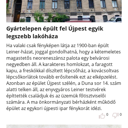
Gyártelepen épült fel Újpest egyik
legszebb lakóháza
Ha valaki csak fényképen látja az 1900-ban épült
Leiner-házat, joggal gondolhatná, hogy a kétemeletes
magastetős neoreneszánsz palota egy belvárosi
negyedben áll. A karakteres homlokzat, a faragott
kapu, a freskókkal díszített lépcsőház, a kovácsoltvas
lépcsőkorlátok tovább erősítenék ezt az elképzelést.
Azonban az épület Újpest szélén, a Duna sor 14. szám
alatti telken áll, az enyvgyáros Leiner testvérek
építtették családjuk és az üzemük főtisztviselői
számára. A ma önkormányzati bérházként működő
épület az egykori újpesti ipar fénykorát idézi.
0
0