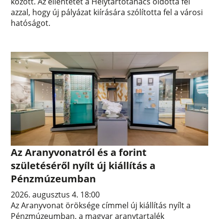
között. Az ellentétet a Helytartótanács oldotta fel
azzal, hogy új pályázat kiírására szólította fel a városi
hatóságot.
Az Aranyvonatról és a forint
születéséről nyílt új kiállítás a
Pénzmúzeumban
2026. augusztus 4. 18:00
Az Aranyvonat öröksége címmel új kiállítás nyílt a
Pénzmúzeumban, a magyar aranytartalék