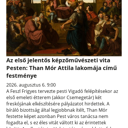
Az első jelentős képzőművészeti vita
Pesten: Than Mór Attila lakomája című
festménye
2026. augusztus 6. 9:00
A Feszl Frigyes tervezte pesti Vigadó felépítésekor az
első emeleti étterem (akkor Csemegetár) két
freskójának elkészítésére pályázatot hirdettek. A
bíráló bizottság által legjobbnak ítélt, Than Mór
festette képet azonban Pest város tanácsa nem
fogadta el, s ez éles vitát váltott ki az érintettek