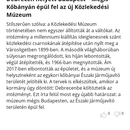
Kőbányán épül fel az új Közlekedési
Múzeum
Stílszerűen szólva: a Közlekedési Múzeum
történetében nem egyszer állították át a váltókat. Az
intézmény a millenniumi kiállítás ideiglenesnek szánt
közlekedési csarnokának átépítése után nyílt meg a
Városligetben 1899-ben. A második világháborúban
súlyosan megrongálódott, kis híján lebontották,
végül átépítették, és 1966-ban megnyitották. Ám
2017-ben elbontották az épületet, és a múzeum új
helyszíneként az egykori kőbányai Északi Járműjavító
területét jelölték ki. A tervek is elkészültek, amikor a
kormány úgy döntött: Debrecenbe költöztetik az
intézményt. Ezt írta felül most egy újabb határozat: a
múzeum mégis Budapesten, az Északi Járműjavító
területén épül fel.
0
0