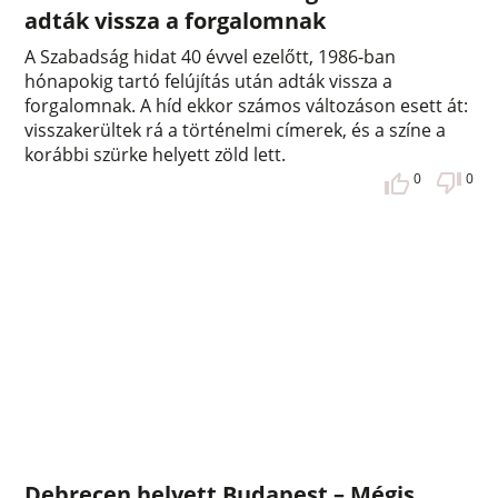
adták vissza a forgalomnak
A Szabadság hidat 40 évvel ezelőtt, 1986-ban
hónapokig tartó felújítás után adták vissza a
forgalomnak. A híd ekkor számos változáson esett át:
visszakerültek rá a történelmi címerek, és a színe a
korábbi szürke helyett zöld lett.
0
0
Debrecen helyett Budapest – Mégis