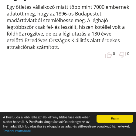
Egy ötletes vállalkozó miatt több mint 7000 embernek
adatott meg, hogy az 1896-os Budapestet
madártávlatból szemlélhesse meg. A léghajó
legtöbbször csak fel- és leszállt, hiszen kötéllel volt a
földhöz rögzítve, de ez a légi utazás a 130 évvel
ezelőtti Ezredéves Országos Kiállítás alatt érdekes
attrakciónak számított.
0
0
A PestBuda a jobb felhasználói élmény biztosítása érdekében
Értem
sütiket használ. A PestBuda látogatásával Ön beleegyezik az
ilyen adatfájlok fogadásába és elfogadja az adat- és sütikezelésre vonatkozó irányelveket.
További információk