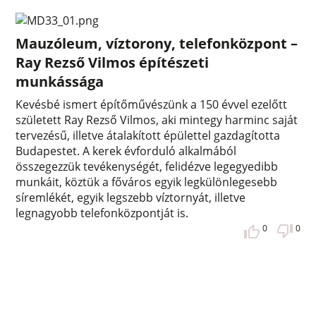
Mauzóleum, víztorony, telefonközpont –
Ray Rezső Vilmos építészeti
munkássága
Kevésbé ismert építőművészünk a 150 évvel ezelőtt
született Ray Rezső Vilmos, aki mintegy harminc saját
tervezésű, illetve átalakított épülettel gazdagította
Budapestet. A kerek évforduló alkalmából
összegezzük tevékenységét, felidézve legegyedibb
munkáit, köztük a főváros egyik legkülönlegesebb
síremlékét, egyik legszebb víztornyát, illetve
legnagyobb telefonközpontját is.
0
0