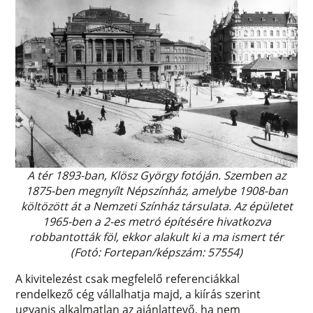
A tér 1893-ban, Klösz György fotóján. Szemben az
1875-ben megnyílt Népszínház, amelybe 1908-ban
költözött át a Nemzeti Színház társulata. Az épületet
1965-ben a 2-es metró építésére hivatkozva
robbantották föl, ekkor alakult ki a ma ismert tér
(Fotó: Fortepan/képszám: 57554)
A kivitelezést csak megfelelő referenciákkal
rendelkező cég vállalhatja majd, a kiírás szerint
ugyanis alkalmatlan az ajánlattevő, ha nem