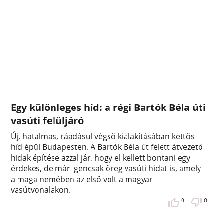
Egy különleges híd: a régi Bartók Béla úti
vasúti felüljáró
Új, hatalmas, ráadásul végső kialakításában kettős
híd épül Budapesten. A Bartók Béla út felett átvezető
hidak építése azzal jár, hogy el kellett bontani egy
érdekes, de már igencsak öreg vasúti hidat is, amely
a maga nemében az első volt a magyar
vasútvonalakon.
0
0