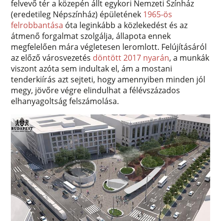
felvevő tér a közepén állt egykori Nemzeti Színház
(eredetileg Népszínház) épületének
1965-ös
felrobbantása
óta leginkább a közlekedést és az
átmenő forgalmat szolgálja, állapota ennek
megfelelően mára végletesen leromlott. Felújításáról
az előző városvezetés
döntött 2017 nyarán
, a munkák
viszont azóta sem indultak el, ám a mostani
tenderkiírás azt sejteti, hogy amennyiben minden jól
megy, jövőre végre elindulhat a félévszázados
elhanyagoltság felszámolása.