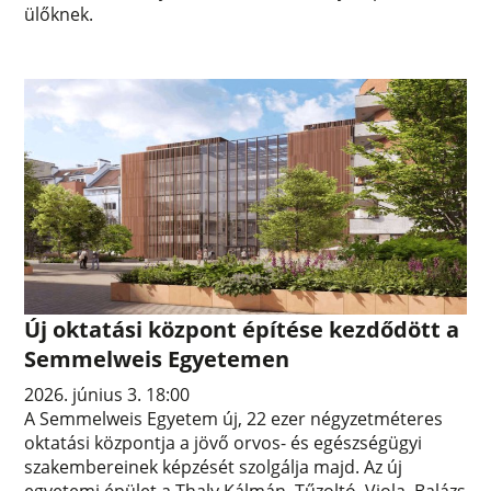
ülőknek.
Új oktatási központ építése kezdődött a
Semmelweis Egyetemen
2026. június 3. 18:00
A Semmelweis Egyetem új, 22 ezer négyzetméteres
oktatási központja a jövő orvos- és egészségügyi
szakembereinek képzését szolgálja majd. Az új
egyetemi épület a Thaly Kálmán–Tűzoltó–Viola–Balázs