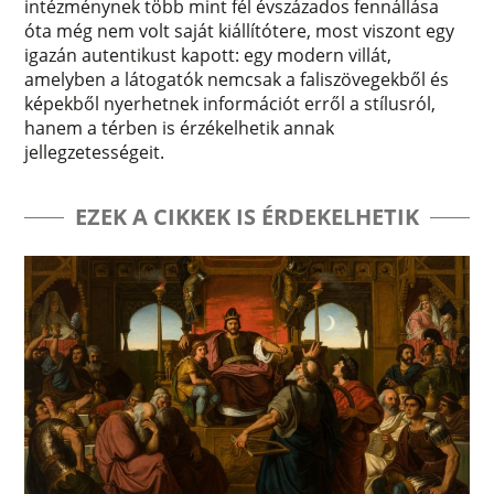
intézménynek több mint fél évszázados fennállása
óta még nem volt saját kiállítótere, most viszont egy
igazán autentikust kapott: egy modern villát,
amelyben a látogatók nemcsak a faliszövegekből és
képekből nyerhetnek információt erről a stílusról,
hanem a térben is érzékelhetik annak
jellegzetességeit.
EZEK A CIKKEK IS ÉRDEKELHETIK