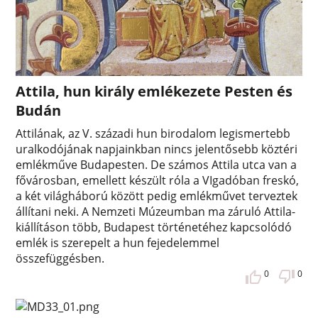
Attila, hun király emlékezete Pesten és
Budán
Attilának, az V. századi hun birodalom legismertebb
uralkodójának napjainkban nincs jelentősebb köztéri
emlékműve Budapesten. De számos Attila utca van a
fővárosban, emellett készült róla a VIgadóban freskó,
a két világháború között pedig emlékművet terveztek
állítani neki. A Nemzeti Múzeumban ma záruló Attila-
kiállításon több, Budapest történetéhez kapcsolódó
emlék is szerepelt a hun fejedelemmel
összefüggésben.
0
0