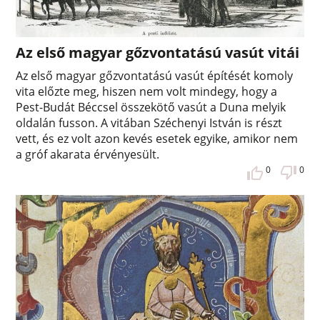
Az első magyar gőzvontatású vasút vitái
Az első magyar gőzvontatású vasút építését komoly
vita előzte meg, hiszen nem volt mindegy, hogy a
Pest-Budát Béccsel összekötő vasút a Duna melyik
oldalán fusson. A vitában Széchenyi István is részt
vett, és ez volt azon kevés esetek egyike, amikor nem
a gróf akarata érvényesült.
0
0