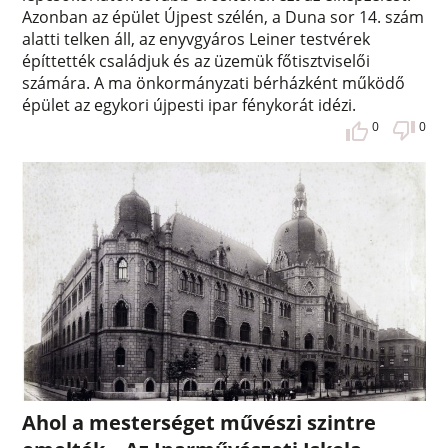
Azonban az épület Újpest szélén, a Duna sor 14. szám
alatti telken áll, az enyvgyáros Leiner testvérek
építtették családjuk és az üzemük főtisztviselői
számára. A ma önkormányzati bérházként működő
épület az egykori újpesti ipar fénykorát idézi.
0
0
Ahol a mesterséget művészi szintre