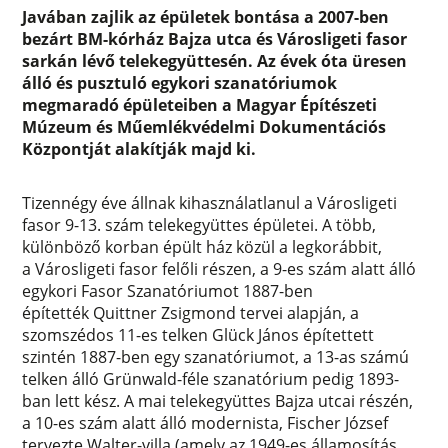
Javában zajlik az épületek bontása a 2007-ben
bezárt BM-kórház Bajza utca és Városligeti fasor
sarkán lévő telekegyüttesén. Az évek óta üresen
álló és pusztuló egykori szanatóriumok
megmaradó épületeiben a Magyar Építészeti
Múzeum és Műemlékvédelmi Dokumentációs
Központját alakítják majd ki.
Tizennégy éve állnak kihasználatlanul a Városligeti
fasor 9-13. szám telekegyüttes épületei. A több,
különböző korban épült ház közül a legkorábbit,
a Városligeti fasor felőli részen, a 9-es szám alatt álló
egykori Fasor Szanatóriumot 1887-ben
építették Quittner Zsigmond tervei alapján, a
szomszédos 11-es telken Glück János építettett
szintén 1887-ben egy szanatóriumot, a 13-as számú
telken álló Grünwald-féle szanatórium pedig 1893-
ban lett kész. A mai telekegyüttes Bajza utcai részén,
a 10-es szám alatt álló modernista, Fischer József
tervezte Walter-villa (amely az 1949-es államosítás