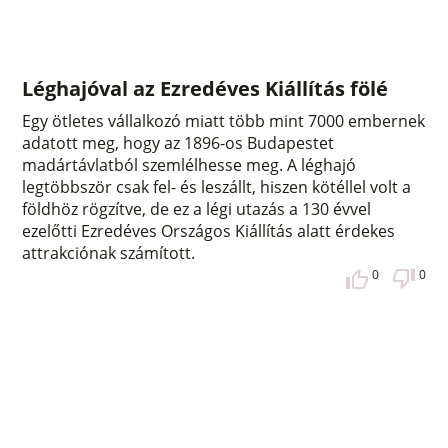
Léghajóval az Ezredéves Kiállítás fölé
Egy ötletes vállalkozó miatt több mint 7000 embernek
adatott meg, hogy az 1896-os Budapestet
madártávlatból szemlélhesse meg. A léghajó
legtöbbször csak fel- és leszállt, hiszen kötéllel volt a
földhöz rögzítve, de ez a légi utazás a 130 évvel
ezelőtti Ezredéves Országos Kiállítás alatt érdekes
attrakciónak számított.
0
0