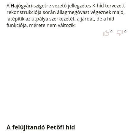
A Hajógyári-szigetre vezető jellegzetes K-híd tervezett
rekonstrukciója során állagmegóvást végeznek majd,
átépítik az útpálya szerkezetét, a járdát, de a híd
funkciója, mérete nem változik.
0
0
A felújítandó Petőfi híd