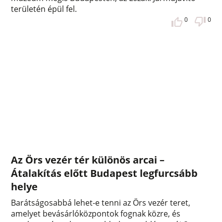
területén épül fel.
0
0
Az Örs vezér tér különös arcai –
Átalakítás előtt Budapest legfurcsább
helye
Barátságosabbá lehet-e tenni az Örs vezér teret,
amelyet bevásárlóközpontok fognak közre, és