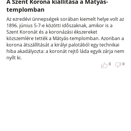
A Szent Korona kiállítása a Mátyás-
templomban
Az ezredévi ünnepségek sorában kiemelt helye volt az
1896. június 5-7-e közötti időszaknak, amikor is a
Szent Koronát és a koronázási ékszereket
közszemlére tették a Mátyás-templomban. Azonban a
korona átszállítását a királyi palotából egy technikai
hiba akadályozta: a koronát rejtő láda egyik zárja nem
nyílt ki.
0
0