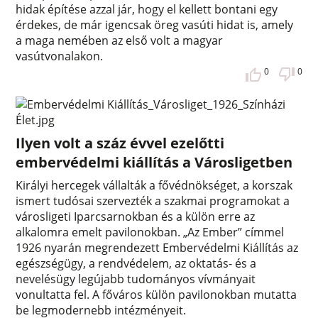
hidak építése azzal jár, hogy el kellett bontani egy
érdekes, de már igencsak öreg vasúti hidat is, amely
a maga nemében az első volt a magyar
vasútvonalakon.
0
0
Ilyen volt a száz évvel ezelőtti
embervédelmi kiállítás a Városligetben
Királyi hercegek vállalták a fővédnökséget, a korszak
ismert tudósai szervezték a szakmai programokat a
városligeti Iparcsarnokban és a külön erre az
alkalomra emelt pavilonokban. „Az Ember” címmel
1926 nyarán megrendezett Embervédelmi Kiállítás az
egészségügy, a rendvédelem, az oktatás- és a
nevelésügy legújabb tudományos vívmányait
vonultatta fel. A főváros külön pavilonokban mutatta
be legmodernebb intézményeit.