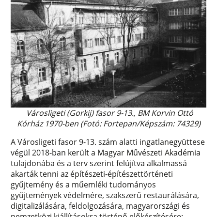
Városligeti (Gorkij) fasor 9-13., BM Korvin Ottó
Kórház 1970-ben (Fotó: Fortepan/Képszám: 74329)
A Városligeti fasor 9-13. szám alatti ingatlanegyüttese
végül 2018-ban került a Magyar Művészeti Akadémia
tulajdonába és a terv szerint felújítva alkalmassá
akarták tenni az építészeti-építészettörténeti
gyűjtemény és a műemléki tudományos
gyűjtemények védelmére, szakszerű restaurálására,
digitalizálására, feldolgozására, magyarországi és
nemzetközi kiállításokra történő előkészítésére;