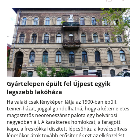
Gyártelepen épült fel Újpest egyik
legszebb lakóháza
Ha valaki csak fényképen látja az 1900-ban épült
Leiner-házat, joggal gondolhatná, hogy a kétemeletes
magastetős neoreneszánsz palota egy belvárosi
negyedben áll. A karakteres homlokzat, a faragott
kapu, a freskókkal díszített lépcsőház, a kovácsoltvas
lépcsőkorlátok tovább erősítenék ezt az elképzelést.