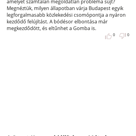
amelyet számtalan megoldatlan probléma sújt?
Megnéztük, milyen állapotban várja Budapest egyik
legforgalmasabb közlekedési csomópontja a nyáron
kezdődő felújítást. A bódésor elbontása már
megkezdődött, és eltűnhet a Gomba is.
0
0