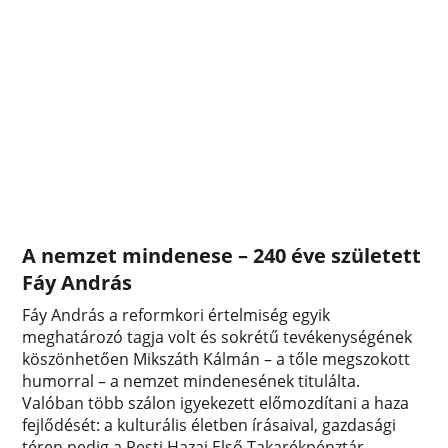
A nemzet mindenese – 240 éve született
Fáy András
Fáy András a reformkori értelmiség egyik
meghatározó tagja volt és sokrétű tevékenységének
köszönhetően Mikszáth Kálmán – a tőle megszokott
humorral – a nemzet mindenesének titulálta.
Valóban több szálon igyekezett előmozdítani a haza
fejlődését: a kulturális életben írásaival, gazdasági
téren pedig a Pesti Hazai Első Takarékpénztár