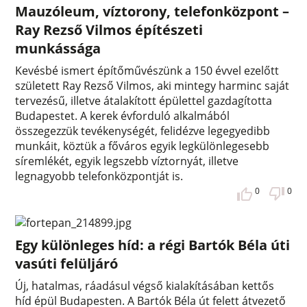
Mauzóleum, víztorony, telefonközpont –
Ray Rezső Vilmos építészeti
munkássága
Kevésbé ismert építőművészünk a 150 évvel ezelőtt
született Ray Rezső Vilmos, aki mintegy harminc saját
tervezésű, illetve átalakított épülettel gazdagította
Budapestet. A kerek évforduló alkalmából
összegezzük tevékenységét, felidézve legegyedibb
munkáit, köztük a főváros egyik legkülönlegesebb
síremlékét, egyik legszebb víztornyát, illetve
legnagyobb telefonközpontját is.
0
0
Egy különleges híd: a régi Bartók Béla úti
vasúti felüljáró
Új, hatalmas, ráadásul végső kialakításában kettős
híd épül Budapesten. A Bartók Béla út felett átvezető