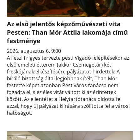
Az első jelentős képzőművészeti vita
Pesten: Than Mór Attila lakomája című
festménye
2026. augusztus 6. 9:00
A Feszl Frigyes tervezte pesti Vigadó felépítésekor az
első emeleti étterem (akkor Csemegetár) két
freskójának elkészítésére pályázatot hirdettek. A
bíráló bizottság által legjobbnak ítélt, Than Mór
festette képet azonban Pest város tanácsa nem
fogadta el, s ez éles vitát váltott ki az érintettek
között. Az ellentétet a Helytartótanács oldotta fel
azzal, hogy új pályázat kiírására szólította fel a városi
hatóságot.