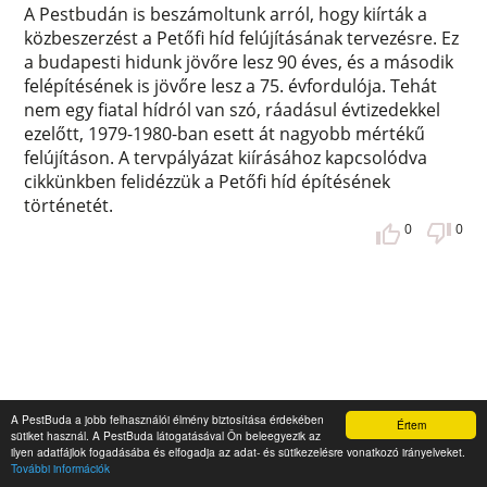
A Pestbudán is beszámoltunk arról, hogy kiírták a
közbeszerzést a Petőfi híd felújításának tervezésre. Ez
a budapesti hidunk jövőre lesz 90 éves, és a második
felépítésének is jövőre lesz a 75. évfordulója. Tehát
nem egy fiatal hídról van szó, ráadásul évtizedekkel
ezelőtt, 1979-1980-ban esett át nagyobb mértékű
felújításon. A tervpályázat kiírásához kapcsolódva
cikkünkben felidézzük a Petőfi híd építésének
történetét.
0
0
A PestBuda a jobb felhasználói élmény biztosítása érdekében
Értem
sütiket használ. A PestBuda látogatásával Ön beleegyezik az
ilyen adatfájlok fogadásába és elfogadja az adat- és sütikezelésre vonatkozó irányelveket.
További információk