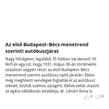
Az első Budapest–Bécs menetrend
szerinti autóbuszjárat
Nagy hőségben, legalább 35 fokban várakozott 35
férfi és egy nő, hogy 1931. május 30-án történelmi
utazáson vegyen részt: az első Budapest–Bécs
menetrend szerinti autóbusz nyitó járatán. Ekkor
még meghívott vendégek foglalták el az autóbusz
üléseit, köztük számos újságíró, illetve velük utazott
az egész vállalkozás kitalálója, dr. Lénárt Ilona is.
0
0