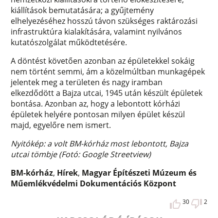
kiállítások bemutatására; a gyűjtemény
elhelyezéséhez hosszú távon szükséges raktározási
infrastruktúra kialakítására, valamint nyilvános
kutatószolgálat működtetésére.
A döntést követően azonban az épületekkel sokáig
nem történt semmi, ám a közelmúltban munkagépek
jelentek meg a területen és nagy iramban
elkezdődött a Bajza utcai, 1945 után készült épületek
bontása. Azonban az, hogy a lebontott kórházi
épületek helyére pontosan milyen épület készül
majd, egyelőre nem ismert.
Nyitókép: a volt BM-kórház most lebontott, Bajza
utcai tömbje (Fotó: Google Streetview)
BM-kórház
,
Hírek
,
Magyar Építészeti Múzeum és
Műemlékvédelmi Dokumentációs Központ
30
2