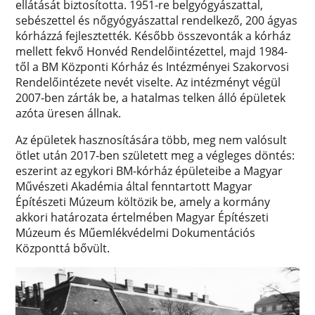
ellátását biztosította. 1951-re belgyógyászattal,
sebészettel és nőgyógyászattal rendelkező, 200 ágyas
kórházzá fejlesztették. Később összevonták a kórház
mellett fekvő Honvéd Rendelőintézettel, majd 1984-
től a BM Központi Kórház és Intézményei Szakorvosi
Rendelőintézete nevét viselte. Az intézményt végül
2007-ben zárták be, a hatalmas telken álló épületek
azóta üresen állnak.
Az épületek hasznosítására több, meg nem valósult
ötlet után 2017-ben született meg a végleges döntés:
eszerint az egykori BM-kórház épületeibe a Magyar
Művészeti Akadémia által fenntartott Magyar
Építészeti Múzeum költözik be, amely a kormány
akkori határozata értelmében Magyar Építészeti
Múzeum és Műemlékvédelmi Dokumentációs
Központtá bővült.