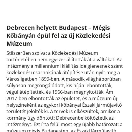
Debrecen helyett Budapest – Mégis
Kőbányán épül fel az új Közlekedési
Múzeum
Stílszerűen szólva: a Közlekedési Múzeum
történetében nem egyszer állították át a váltókat. Az
intézmény a millenniumi kiállítás ideiglenesnek szánt
közlekedési csarnokának átépítése után nyílt meg a
Városligetben 1899-ben. A második világháborúban
súlyosan megrongálódott, kis híján lebontották,
végül átépítették, és 1966-ban megnyitották. Ám
2017-ben elbontották az épületet, és a múzeum új
helyszíneként az egykori kőbányai Északi Járműjavító
területét jelölték ki. A tervek is elkészültek, amikor a
kormány úgy döntött: Debrecenbe költöztetik az
intézményt. Ezt írta felül most egy újabb határozat: a
múzeum mégis Budapesten, az Északi Járműjavító