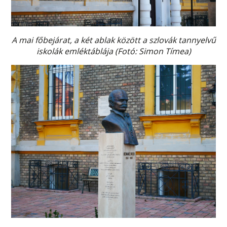
A mai főbejárat, a két ablak között a szlovák tannyelvű
iskolák emléktáblája (Fotó: Simon Tímea)