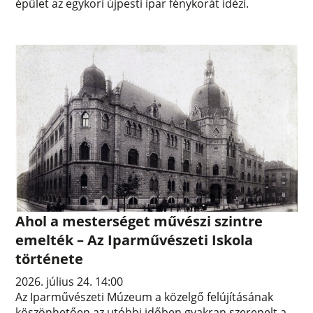
épület az egykori újpesti ipar fénykorát idézi.
Ahol a mesterséget művészi szintre
emelték – Az Iparművészeti Iskola
története
2026. július 24. 14:00
Az Iparművészeti Múzeum a közelgő felújításának
köszönhetően az utóbbi időben gyakran szerepelt a