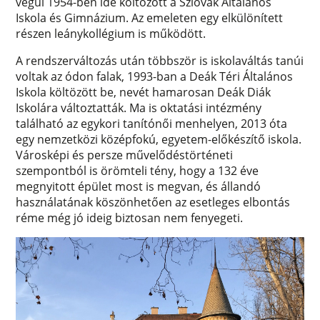
végül 1954-ben ide költözött a Szlovák Általános
Iskola és Gimnázium. Az emeleten egy elkülönített
részen leánykollégium is működött.
A rendszerváltozás után többször is iskolaváltás tanúi
voltak az ódon falak, 1993-ban a Deák Téri Általános
Iskola költözött be, nevét hamarosan Deák Diák
Iskolára változtatták. Ma is oktatási intézmény
található az egykori tanítónői menhelyen, 2013 óta
egy nemzetközi középfokú, egyetem-előkészítő iskola.
Városképi és persze művelődéstörténeti
szempontból is örömteli tény, hogy a 132 éve
megnyitott épület most is megvan, és állandó
használatának köszönhetően az esetleges elbontás
réme még jó ideig biztosan nem fenyegeti.