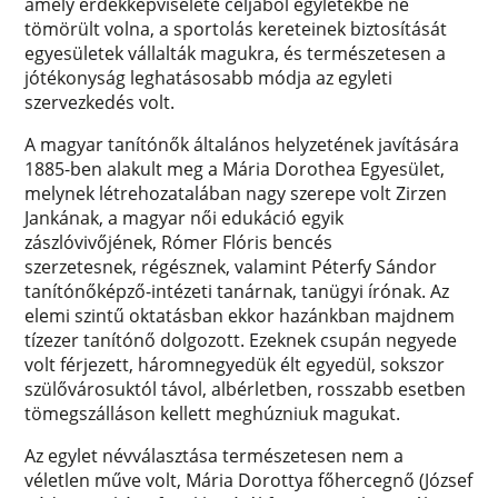
amely érdekképviselete céljából egyletekbe ne
tömörült volna, a sportolás kereteinek biztosítását
egyesületek vállalták magukra, és természetesen a
jótékonyság leghatásosabb módja az egyleti
szervezkedés volt.
A magyar tanítónők általános helyzetének javítására
1885-ben alakult meg a Mária Dorothea Egyesület,
melynek létrehozatalában nagy szerepe volt Zirzen
Jankának, a magyar női edukáció egyik
zászlóvivőjének, Rómer Flóris bencés
szerzetesnek, régésznek, valamint Péterfy Sándor
tanítónőképző-intézeti tanárnak, tanügyi írónak. Az
elemi szintű oktatásban ekkor hazánkban majdnem
tízezer tanítónő dolgozott. Ezeknek csupán negyede
volt férjezett, háromnegyedük élt egyedül, sokszor
szülővárosuktól távol, albérletben, rosszabb esetben
tömegszálláson kellett meghúzniuk magukat.
Az egylet névválasztása természetesen nem a
véletlen műve volt, Mária Dorottya főhercegnő (József