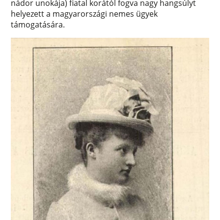
nádor unokája) fiatal korától fogva nagy hangsúlyt
helyezett a magyarországi nemes ügyek
támogatására.