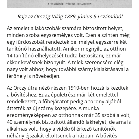
Rajz az Ország-Világ 1889. június 6-i számából
Az emelet a lakószobák számára biztosított helyet,
minden szoba egyszemélyes volt. Ezen a szinten még
egy fürdőszobát rendeztek be, melyet egyszerre két
tanítónő használhatott. Amikor megnyílt, az otthon
14 tanítónő elhelyezését tudta biztosítani, ez már
ekkor kevésnek bizonyult. A telek szerencsére elég
nagy volt ahhoz, hogy további szárny kialakításával a
férőhely is növekedjen.
Az Orczy útra néző részen 1910-ben hozzá is kezdtek
a bővítéshez. Ez az épületrész már két emelettel
rendelkezett, a főbejáratot pedig a torony aljából
áttették az új szárny közepére. A munka
eredményeképpen az otthonnak már 35 szobája volt,
40 személynek biztosított állandó lakhelyet, de arra is
alkalmas volt, hogy a vidékről érkező tanítónők
néhány éjszakát eltöltsenek a házban. A bővítés