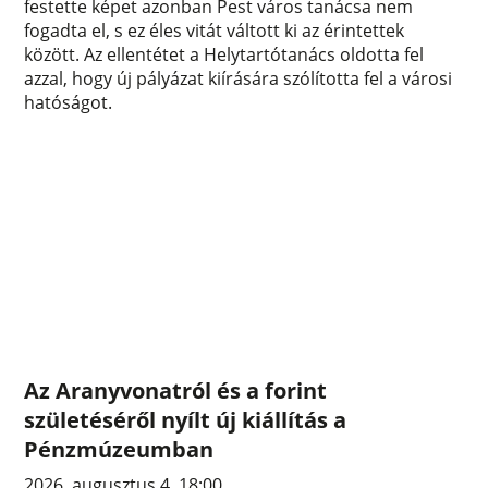
festette képet azonban Pest város tanácsa nem
fogadta el, s ez éles vitát váltott ki az érintettek
között. Az ellentétet a Helytartótanács oldotta fel
azzal, hogy új pályázat kiírására szólította fel a városi
hatóságot.
Az Aranyvonatról és a forint
születéséről nyílt új kiállítás a
Pénzmúzeumban
2026. augusztus 4. 18:00