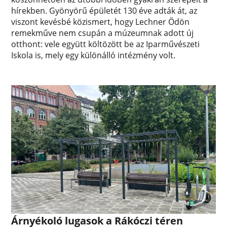
hírekben. Gyönyörű épületét 130 éve adták át, az
viszont kevésbé közismert, hogy Lechner Ödön
remekműve nem csupán a múzeumnak adott új
otthont: vele együtt költözött be az Iparművészeti
Iskola is, mely egy különálló intézmény volt.
Árnyékoló lugasok a Rákóczi téren