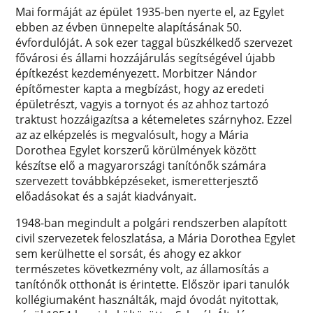
Mai formáját az épület 1935-ben nyerte el, az Egylet
ebben az évben ünnepelte alapításának 50.
évfordulóját. A sok ezer taggal büszkélkedő szervezet
fővárosi és állami hozzájárulás segítségével újabb
építkezést kezdeményezett. Morbitzer Nándor
építőmester kapta a megbízást, hogy az eredeti
épületrészt, vagyis a tornyot és az ahhoz tartozó
traktust hozzáigazítsa a kétemeletes szárnyhoz. Ezzel
az az elképzelés is megvalósult, hogy a Mária
Dorothea Egylet korszerű körülmények között
készítse elő a magyarországi tanítónők számára
szervezett továbbképzéseket, ismeretterjesztő
előadásokat és a saját kiadványait.
1948-ban megindult a polgári rendszerben alapított
civil szervezetek feloszlatása, a Mária Dorothea Egylet
sem kerülhette el sorsát, és ahogy ez akkor
természetes következmény volt, az államosítás a
tanítónők otthonát is érintette. Először ipari tanulók
kollégiumaként használták, majd óvodát nyitottak,