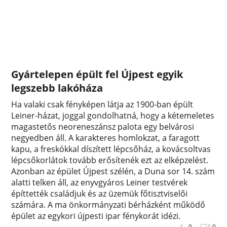
Gyártelepen épült fel Újpest egyik
legszebb lakóháza
Ha valaki csak fényképen látja az 1900-ban épült
Leiner-házat, joggal gondolhatná, hogy a kétemeletes
magastetős neoreneszánsz palota egy belvárosi
negyedben áll. A karakteres homlokzat, a faragott
kapu, a freskókkal díszített lépcsőház, a kovácsoltvas
lépcsőkorlátok tovább erősítenék ezt az elképzelést.
Azonban az épület Újpest szélén, a Duna sor 14. szám
alatti telken áll, az enyvgyáros Leiner testvérek
építtették családjuk és az üzemük főtisztviselői
számára. A ma önkormányzati bérházként működő
épület az egykori újpesti ipar fénykorát idézi.
0
0