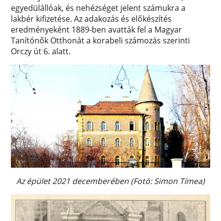
egyedülállóak, és nehézséget jelent számukra a
lakbér kifizetése. Az adakozás és előkészítés
eredményeként 1889-ben avatták fel a Magyar
Tanítónők Otthonát a korabeli számozás szerinti
Orczy út 6. alatt.
Az épület 2021 decemberében (Fotó: Simon Tímea)