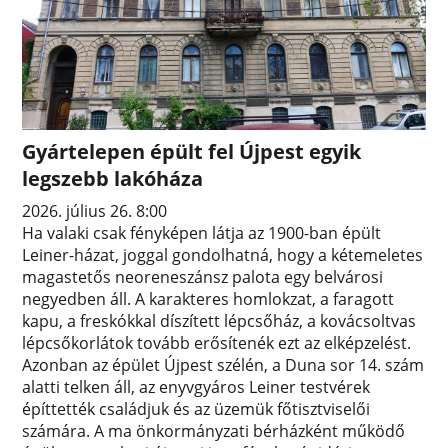
Gyártelepen épült fel Újpest egyik
legszebb lakóháza
2026. július 26. 8:00
Ha valaki csak fényképen látja az 1900-ban épült
Leiner-házat, joggal gondolhatná, hogy a kétemeletes
magastetős neoreneszánsz palota egy belvárosi
negyedben áll. A karakteres homlokzat, a faragott
kapu, a freskókkal díszített lépcsőház, a kovácsoltvas
lépcsőkorlátok tovább erősítenék ezt az elképzelést.
Azonban az épület Újpest szélén, a Duna sor 14. szám
alatti telken áll, az enyvgyáros Leiner testvérek
építtették családjuk és az üzemük főtisztviselői
számára. A ma önkormányzati bérházként működő