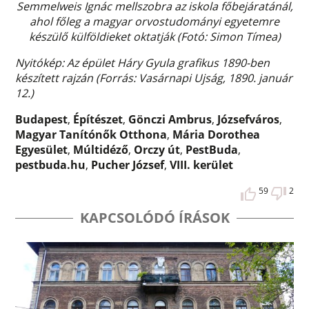
Semmelweis Ignác mellszobra az iskola főbejáratánál,
ahol főleg a magyar orvostudományi egyetemre
készülő külföldieket oktatják (Fotó: Simon Tímea)
Nyitókép: Az épület Háry Gyula grafikus 1890-ben
készített rajzán (Forrás: Vasárnapi Ujság, 1890. január
12.)
Budapest
,
Építészet
,
Gönczi Ambrus
,
Józsefváros
,
Magyar Tanítónők Otthona
,
Mária Dorothea
Egyesület
,
Múltidéző
,
Orczy út
,
PestBuda
,
pestbuda.hu
,
Pucher József
,
VIII. kerület
59
2
KAPCSOLÓDÓ ÍRÁSOK