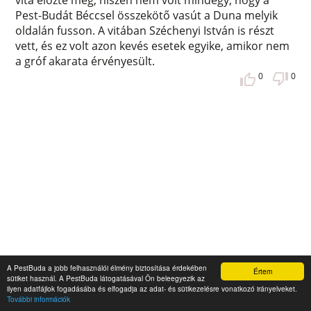
vita előzte meg, hiszen nem volt mindegy, hogy a
Pest-Budát Béccsel összekötő vasút a Duna melyik
oldalán fusson. A vitában Széchenyi István is részt
vett, és ez volt azon kevés esetek egyike, amikor nem
a gróf akarata érvényesült.
0
0
A PestBuda a jobb felhasználói élmény biztosítása érdekében
Értem
sütiket használ. A PestBuda látogatásával Ön beleegyezik az
ilyen adatfájlok fogadásába és elfogadja az adat- és sütikezelésre vonatkozó irányelveket.
További információk
Attila, hun király emlékezete Pesten és