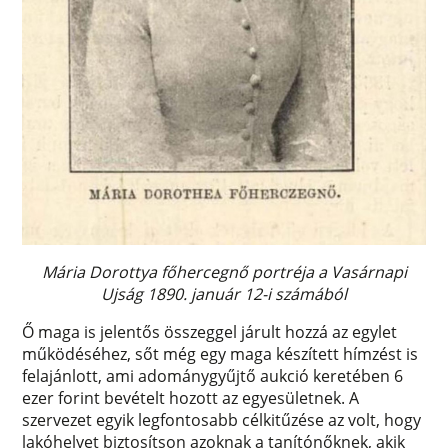
Mária Dorottya főhercegnő portréja a Vasárnapi
Ujság 1890. január 12-i számából
Ő maga is jelentős összeggel járult hozzá az egylet
működéséhez, sőt még egy maga készített hímzést is
felajánlott, ami adománygyűjtő aukció keretében 6
ezer forint bevételt hozott az egyesületnek. A
szervezet egyik legfontosabb célkitűzése az volt, hogy
lakóhelyet biztosítson azoknak a tanítónőknek, akik