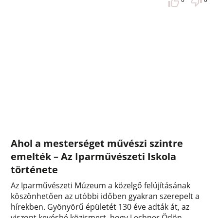
Ahol a mesterséget művészi szintre
emelték – Az Iparművészeti Iskola
története
Az Iparművészeti Múzeum a közelgő felújításának
köszönhetően az utóbbi időben gyakran szerepelt a
hírekben. Gyönyörű épületét 130 éve adták át, az
viszont kevésbé közismert, hogy Lechner Ödön