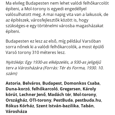
Ma elvileg Budapesten nem lehet valódi felhőkarcolót
építeni, a Mol-torony is egyedi engedéllyel
valósulhatott meg. A mai napig vita van a laikusok, de
az építészek, városfejlesztők között is, hogy
szükséges-e egy történelmi városba magasházakat
építeni.
Budapesten ez lesz az első, míg például Varsóban
sorra nőnek ki a valódi felhőkarcolók, a most épülő
Varsó torony 310 méteres lesz.
Nyitókép: Egy 1930-as elképzelés, a 930-as jeligéjű
terv a Városházára (Forrás: Tér és Forma, 1930. 10.
szám)
Astoria
,
Belváros
,
Budapest
,
Domonkos Csaba
,
Duna-korzó
,
felhőkarcoló
,
Gregersen
,
Károly
körút
,
Lechner Jenő
,
Madách tér
,
Mol-torony
,
Országház
,
OTI-torony
,
PestBuda
,
pestbuda.hu
,
Rókus Kórház
,
Szent István-bazilika
,
Tabán
,
Városháza