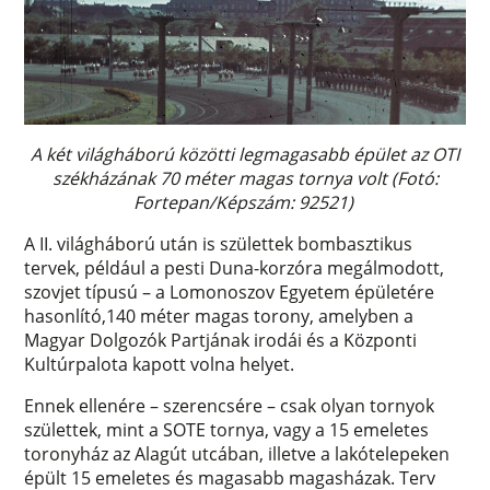
A két világháború közötti legmagasabb épület az OTI
székházának 70 méter magas tornya volt (Fotó:
Fortepan/Képszám: 92521)
A II. világháború után is születtek bombasztikus
tervek, például a pesti Duna-korzóra megálmodott,
szovjet típusú – a Lomonoszov Egyetem épületére
hasonlító,140 méter magas torony, amelyben a
Magyar Dolgozók Partjának irodái és a Központi
Kultúrpalota kapott volna helyet.
Ennek ellenére – szerencsére – csak olyan tornyok
születtek, mint a SOTE tornya, vagy a 15 emeletes
toronyház az Alagút utcában, illetve a lakótelepeken
épült 15 emeletes és magasabb magasházak. Terv