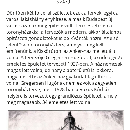
szám)
Döntően két fő céllal születtek ezek a tervek, egyik a
városi lakáshiány enyhítése, a másik Budapest új
városházának megépítése volt. Természetesen a
toronyházakkal a tervezők a modern, akkor általános
építészeti gondolatokat is be kívánták hozni. Az első
jelentősebb toronyházterv, amelyet meg kell
említenünk, a Kiskörúton, az Anker-ház mellett állt
volna. A tervezője Gregersen Hugó volt, aki ide egy 27
emeletes épületet tervezett 1927-ben. A ház nemcsak
magas lett volna, de nagy alapterületű is, akkora,
hogy mellette az Anker-ház gyakorlatilag eltörpült
volna. Gregersen Hugónak nem ez volt az egyetlen
toronyházterve, mert 1928-ban a Rókus Kórház
helyére is tervezett egy grandiózus épületet, amely
még magasabb, 34 emeletes lett volna.