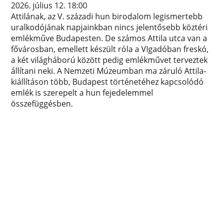
2026. július 12. 18:00
Attilának, az V. századi hun birodalom legismertebb
uralkodójának napjainkban nincs jelentősebb köztéri
emlékműve Budapesten. De számos Attila utca van a
fővárosban, emellett készült róla a VIgadóban freskó,
a két világháború között pedig emlékművet terveztek
állítani neki. A Nemzeti Múzeumban ma záruló Attila-
kiállításon több, Budapest történetéhez kapcsolódó
emlék is szerepelt a hun fejedelemmel
összefüggésben.