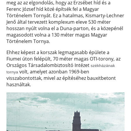
meg az az elgondolás, hogy az Erzsébet híd és a
Ferenc József híd közé építsék fel a Magyar
Történelem Tornyát. Ez a hatalmas, Kismarty-Lechner
Jenő által tervezett komplexum eleve 530 méter
hosszan nyúlt volna el a Duna-parton, és a közepénél
magasodott volna a 130 méter magas Magyar
Történelem Tornya.
Ehhez képest a korszak legmagasabb épülete a
Fiumei úton felépült, 70 méter magas OTI-torony, az
Országos Társadalombiztosító Intézet
székházának
volt, amelyet azonban 1969-ben
tornya
visszabontottak, mivel az építéséhez bauxitbetont
használtak.