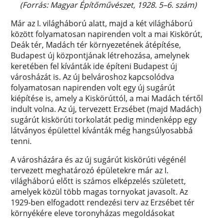
(Forrás: Magyar Építőművészet, 1928. 5–6. szám)
Már az I. világháború alatt, majd a két világháború
között folyamatosan napirenden volt a mai Kiskörút,
Deák tér, Madách tér környezetének átépítése,
Budapest új központjának létrehozása, amelynek
keretében fel kívánták ide építeni Budapest új
városházát is. Az új belvároshoz kapcsolódva
folyamatosan napirenden volt egy új sugárút
kiépítése is, amely a Kiskörúttól, a mai Madách tértől
indult volna. Az új, tervezett Erzsébet (majd Madách)
sugárút kiskörúti torkolatát pedig mindenképp egy
látványos épülettel kívánták még hangsúlyosabbá
tenni.
A városházára és az új sugárút kiskörúti végénél
tervezett meghatározó épületekre már az I.
világháború előtt is számos elképzelés született,
amelyek közül több magas tornyokat javasolt. Az
1929-ben elfogadott rendezési terv az Erzsébet tér
környékére eleve toronyházas megoldásokat