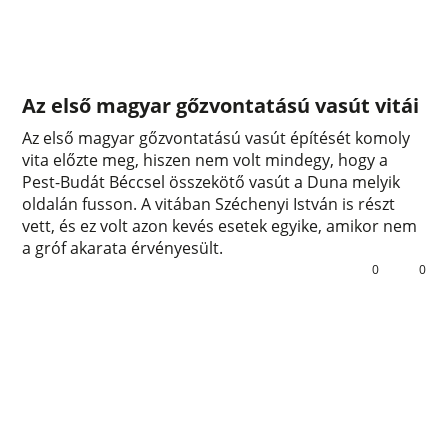
Az első magyar gőzvontatású vasút vitái
Az első magyar gőzvontatású vasút építését komoly
vita előzte meg, hiszen nem volt mindegy, hogy a
Pest-Budát Béccsel összekötő vasút a Duna melyik
oldalán fusson. A vitában Széchenyi István is részt
vett, és ez volt azon kevés esetek egyike, amikor nem
a gróf akarata érvényesült.
0
0