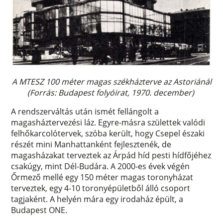
A MTESZ 100 méter magas székházterve az Astoriánál
(Forrás: Budapest folyóirat, 1970. december)
A rendszerváltás után ismét fellángolt a
magasháztervezési láz. Egyre-másra születtek valódi
felhőkarcolótervek, szóba került, hogy Csepel északi
részét mini Manhattanként fejlesztenék, de
magasházakat terveztek az Árpád híd pesti hídfőjéhez
csakúgy, mint Dél-Budára. A 2000-es évek végén
Őrmező mellé egy 150 méter magas toronyházat
terveztek, egy 4-10 toronyépületből álló csoport
tagjaként. A helyén mára egy irodaház épült, a
Budapest ONE.