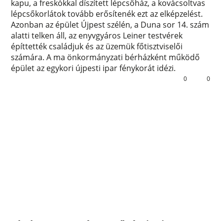
kapu, a freskókkal díszített lépcsőház, a kovácsoltvas
lépcsőkorlátok tovább erősítenék ezt az elképzelést.
Azonban az épület Újpest szélén, a Duna sor 14. szám
alatti telken áll, az enyvgyáros Leiner testvérek
építtették családjuk és az üzemük főtisztviselői
számára. A ma önkormányzati bérházként működő
épület az egykori újpesti ipar fénykorát idézi.
0
0