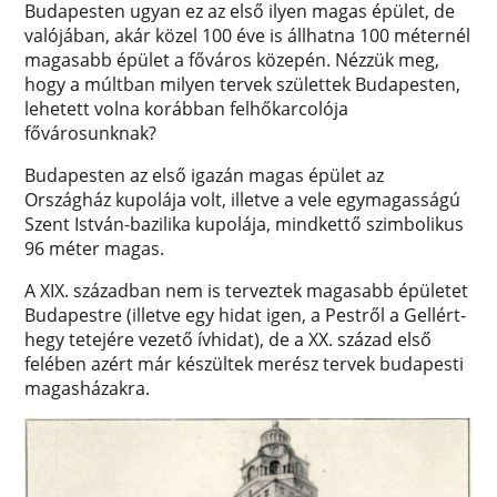
Budapesten ugyan ez az első ilyen magas épület, de
valójában, akár közel 100 éve is állhatna 100 méternél
magasabb épület a főváros közepén. Nézzük meg,
hogy a múltban milyen tervek születtek Budapesten,
lehetett volna korábban felhőkarcolója
fővárosunknak?
Budapesten az első igazán magas épület az
Országház kupolája volt, illetve a vele egymagasságú
Szent István-bazilika kupolája, mindkettő szimbolikus
96 méter magas.
A XIX. században nem is terveztek magasabb épületet
Budapestre (illetve egy hidat igen, a Pestről a Gellért-
hegy tetejére vezető ívhidat), de a XX. század első
felében azért már készültek merész tervek budapesti
magasházakra.