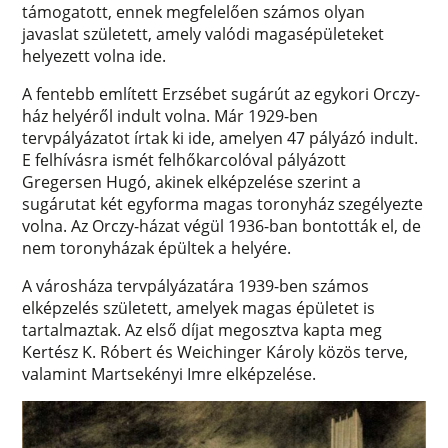
támogatott, ennek megfelelően számos olyan
javaslat született, amely valódi magasépületeket
helyezett volna ide.
A fentebb említett Erzsébet sugárút az egykori Orczy-
ház helyéről indult volna. Már 1929-ben
tervpályázatot írtak ki ide, amelyen 47 pályázó indult.
E felhívásra ismét felhőkarcolóval pályázott
Gregersen Hugó, akinek elképzelése szerint a
sugárutat két egyforma magas toronyház szegélyezte
volna. Az Orczy-házat végül 1936-ban bontották el, de
nem toronyházak épültek a helyére.
A városháza tervpályázatára 1939-ben számos
elképzelés született, amelyek magas épületet is
tartalmaztak. Az első díjat megosztva kapta meg
Kertész K. Róbert és Weichinger Károly közös terve,
valamint Martsekényi Imre elképzelése.