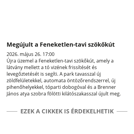
Megújult a Feneketlen-tavi szökőkút
2026. május 26. 17:00
Újra üzemel a Feneketlen-tavi szökőkút, amely a
látvány mellett a tó vizének frissítését és
levegőztetését is segíti. A park tavasszal új
zöldfelületekkel, automata öntözőrendszerrel, új
pihenőhelyekkel, tóparti dobogóval és a Brenner
János atya szobra fölötti kilátószakasszal újult meg.
EZEK A CIKKEK IS ÉRDEKELHETIK