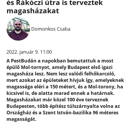
és Rákóczi útra is terveztek
magasházakat
Domonkos Csaba
2022. január 9. 11:00
A PestBudán a napokban bemutattuk a most
épülő Mol-tornyot, amely Budapest első igazi
magasháza lesz. Nem lesz valódi felhőkarcoló,
mert azokat az épületeket hívjuk így, amelyeknek
magassága eléri a 150 métert, és a Mol-torony, ha
kicsivel is, de alatta marad ennek a határnak.
Magasházakat már közel 100 éve terveznek
Budapesten, több építész túlszárnyalta volna az
Országház és a Szent István-bazilika 96 méteres
magasságát.