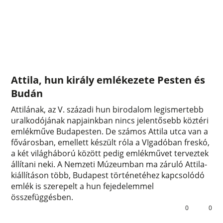
Attila, hun király emlékezete Pesten és
Budán
Attilának, az V. századi hun birodalom legismertebb
uralkodójának napjainkban nincs jelentősebb köztéri
emlékműve Budapesten. De számos Attila utca van a
fővárosban, emellett készült róla a VIgadóban freskó,
a két világháború között pedig emlékművet terveztek
állítani neki. A Nemzeti Múzeumban ma záruló Attila-
kiállításon több, Budapest történetéhez kapcsolódó
emlék is szerepelt a hun fejedelemmel
összefüggésben.
0
0