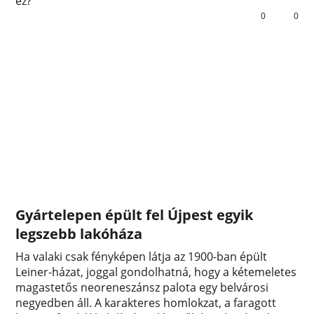
ez?
0
0
Gyártelepen épült fel Újpest egyik
legszebb lakóháza
Ha valaki csak fényképen látja az 1900-ban épült
Leiner-házat, joggal gondolhatná, hogy a kétemeletes
magastetős neoreneszánsz palota egy belvárosi
negyedben áll. A karakteres homlokzat, a faragott