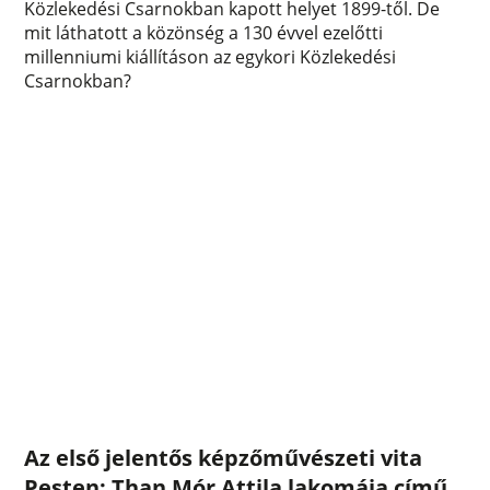
Közlekedési Csarnokban kapott helyet 1899-től. De
mit láthatott a közönség a 130 évvel ezelőtti
millenniumi kiállításon az egykori Közlekedési
Csarnokban?
Az első jelentős képzőművészeti vita
Pesten: Than Mór Attila lakomája című