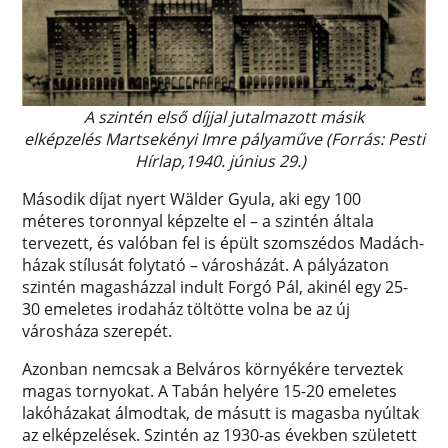
A szintén első díjjal jutalmazott másik
elképzelés Martsekényi Imre pályaműve (Forrás: Pesti
Hírlap,1940. június 29.)
Második díjat nyert Wälder Gyula, aki egy 100
méteres toronnyal képzelte el – a szintén általa
tervezett, és valóban fel is épült szomszédos Madách-
házak stílusát folytató – városházát. A pályázaton
szintén magasházzal indult Forgó Pál, akinél egy 25-
30 emeletes irodaház töltötte volna be az új
városháza szerepét.
Azonban nemcsak a Belváros környékére terveztek
magas tornyokat. A Tabán helyére 15-20 emeletes
lakóházakat álmodtak, de másutt is magasba nyúltak
az elképzelések. Szintén az 1930-as években született