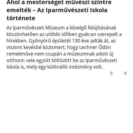
Ahol a mesterséget művészi szintre
emelték – Az Iparművészeti Iskola
története
Az Iparművészeti Múzeum a közelgő felújításának
köszönhetően az utóbbi időben gyakran szerepelt a
hírekben. Gyönyörű épületét 130 éve adták át, az
viszont kevésbé közismert, hogy Lechner Ödön
remekműve nem csupán a múzeumnak adott új
otthont: vele együtt költözött be az Iparművészeti
Iskola is, mely egy különálló intézmény volt.
0
0