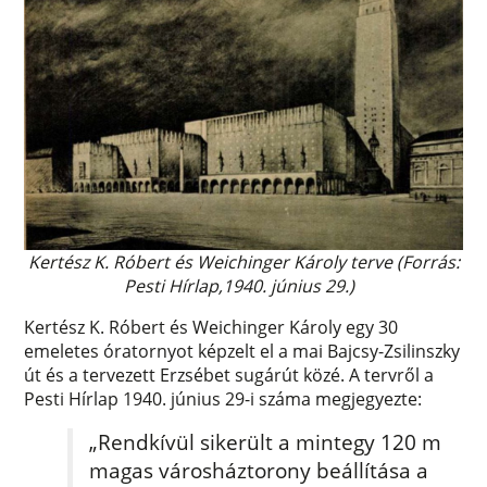
Kertész K. Róbert és Weichinger Károly terve (Forrás:
Pesti Hírlap,1940. június 29.)
Kertész K. Róbert és Weichinger Károly egy 30
emeletes óratornyot képzelt el a mai Bajcsy-Zsilinszky
út és a tervezett Erzsébet sugárút közé. A tervről a
Pesti Hírlap 1940. június 29-i száma megjegyezte:
„Rendkívül sikerült a mintegy 120 m
magas városháztorony be­állítása a