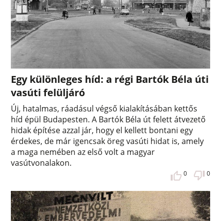
Egy különleges híd: a régi Bartók Béla úti
vasúti felüljáró
Új, hatalmas, ráadásul végső kialakításában kettős
híd épül Budapesten. A Bartók Béla út felett átvezető
hidak építése azzal jár, hogy el kellett bontani egy
érdekes, de már igencsak öreg vasúti hidat is, amely
a maga nemében az első volt a magyar
vasútvonalakon.
0
0