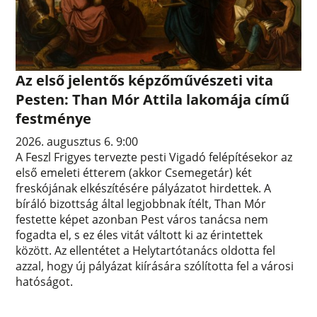
Az első jelentős képzőművészeti vita
Pesten: Than Mór Attila lakomája című
festménye
2026. augusztus 6. 9:00
A Feszl Frigyes tervezte pesti Vigadó felépítésekor az
első emeleti étterem (akkor Csemegetár) két
freskójának elkészítésére pályázatot hirdettek. A
bíráló bizottság által legjobbnak ítélt, Than Mór
festette képet azonban Pest város tanácsa nem
fogadta el, s ez éles vitát váltott ki az érintettek
között. Az ellentétet a Helytartótanács oldotta fel
azzal, hogy új pályázat kiírására szólította fel a városi
hatóságot.