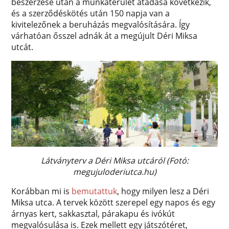
beszerzése után a munkaterület átadása következik,
és a szerződéskötés után 150 napja van a
kivitelezőnek a beruházás megvalósítására. Így
várhatóan ősszel adnák át a megújult Déri Miksa
utcát.
Látványterv a Déri Miksa utcáról (Fotó:
megujuloderiutca.hu)
Korábban mi is
bemutattuk
, hogy milyen lesz a Déri
Miksa utca. A tervek között szerepel egy napos és egy
árnyas kert, sakkasztal, párakapu és ivókút
megvalósulása is. Ezek mellett egy játszótéret,