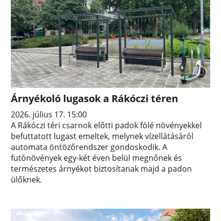
Árnyékoló lugasok a Rákóczi téren
2026. július 17. 15:00
A Rákóczi téri csarnok előtti padok fölé növényekkel
befuttatott lugast emeltek, melynek vízellátásáról
automata öntözőrendszer gondoskodik. A
futónövények egy-két éven belül megnőnek és
természetes árnyékot biztosítanak majd a padon
ülőknek.