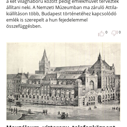
a két világháború között pedig emlékművet terveztek
állítani neki. A Nemzeti Múzeumban ma záruló Attila-
kiállításon több, Budapest történetéhez kapcsolódó
emlék is szerepelt a hun fejedelemmel
összefüggésben.
0
0