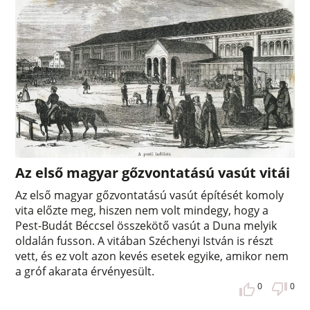
Az első magyar gőzvontatású vasút vitái
Az első magyar gőzvontatású vasút építését komoly
vita előzte meg, hiszen nem volt mindegy, hogy a
Pest-Budát Béccsel összekötő vasút a Duna melyik
oldalán fusson. A vitában Széchenyi István is részt
vett, és ez volt azon kevés esetek egyike, amikor nem
a gróf akarata érvényesült.
0
0