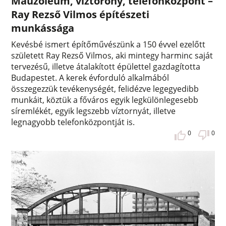
Mauzóleum, víztorony, telefonközpont –
Ray Rezső Vilmos építészeti
munkássága
Kevésbé ismert építőművészünk a 150 évvel ezelőtt
született Ray Rezső Vilmos, aki mintegy harminc saját
tervezésű, illetve átalakított épülettel gazdagította
Budapestet. A kerek évforduló alkalmából
összegezzük tevékenységét, felidézve legegyedibb
munkáit, köztük a főváros egyik legkülönlegesebb
síremlékét, egyik legszebb víztornyát, illetve
legnagyobb telefonközpontját is.
0
0