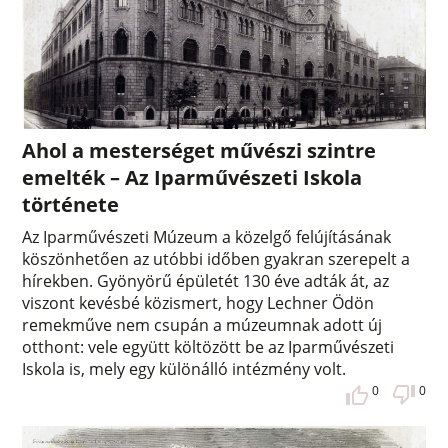
Ahol a mesterséget művészi szintre
emelték – Az Iparművészeti Iskola
története
Az Iparművészeti Múzeum a közelgő felújításának
köszönhetően az utóbbi időben gyakran szerepelt a
hírekben. Gyönyörű épületét 130 éve adták át, az
viszont kevésbé közismert, hogy Lechner Ödön
remekműve nem csupán a múzeumnak adott új
otthont: vele együtt költözött be az Iparművészeti
Iskola is, mely egy különálló intézmény volt.
0
0