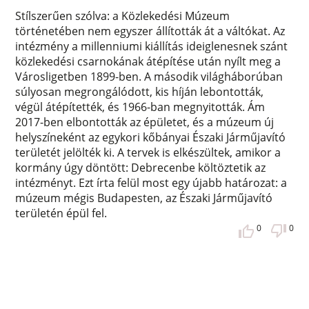
Stílszerűen szólva: a Közlekedési Múzeum
történetében nem egyszer állították át a váltókat. Az
intézmény a millenniumi kiállítás ideiglenesnek szánt
közlekedési csarnokának átépítése után nyílt meg a
Városligetben 1899-ben. A második világháborúban
súlyosan megrongálódott, kis híján lebontották,
végül átépítették, és 1966-ban megnyitották. Ám
2017-ben elbontották az épületet, és a múzeum új
helyszíneként az egykori kőbányai Északi Járműjavító
területét jelölték ki. A tervek is elkészültek, amikor a
kormány úgy döntött: Debrecenbe költöztetik az
intézményt. Ezt írta felül most egy újabb határozat: a
múzeum mégis Budapesten, az Északi Járműjavító
területén épül fel.
0
0