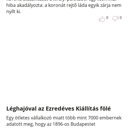
hiba akadályozta: a koronát rejtő láda egyik zárja nem
nyílt ki.
0
0
Léghajóval az Ezredéves Kiállítás fölé
Egy ötletes vállalkozó miatt több mint 7000 embernek
adatott meg, hogy az 1896-os Budapestet