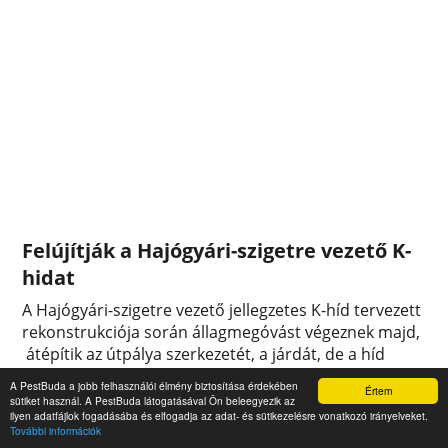
Felújítják a Hajógyári-szigetre vezető K-
hidat
A Hajógyári-szigetre vezető jellegzetes K-híd tervezett
rekonstrukciója során állagmegóvást végeznek majd,
átépítik az útpálya szerkezetét, a járdát, de a híd
funkciója, mérete nem változik.
A PestBuda a jobb felhasználói élmény biztosítása érdekében
Értem
0
0
sütiket használ. A PestBuda látogatásával Ön beleegyezik az
ilyen adatfájlok fogadásába és elfogadja az adat- és sütikezelésre vonatkozó irányelveket.
További információk