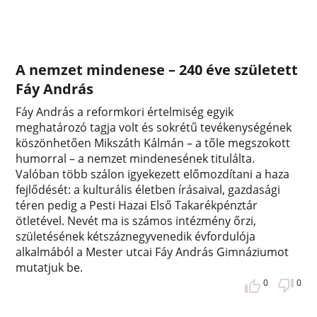
A nemzet mindenese – 240 éve született
Fáy András
Fáy András a reformkori értelmiség egyik
meghatározó tagja volt és sokrétű tevékenységének
köszönhetően Mikszáth Kálmán – a tőle megszokott
humorral – a nemzet mindenesének titulálta.
Valóban több szálon igyekezett előmozdítani a haza
fejlődését: a kulturális életben írásaival, gazdasági
téren pedig a Pesti Hazai Első Takarékpénztár
ötletével. Nevét ma is számos intézmény őrzi,
születésének kétszáznegyvenedik évfordulója
alkalmából a Mester utcai Fáy András Gimnáziumot
mutatjuk be.
0
0