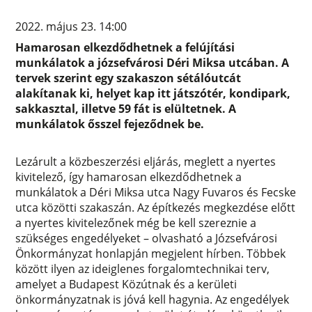
2022. május 23. 14:00
Hamarosan elkezdődhetnek a felújítási
munkálatok a józsefvárosi Déri Miksa utcában. A
tervek szerint egy szakaszon sétálóutcát
alakítanak ki, helyet kap itt játszótér, kondipark,
sakkasztal, illetve 59 fát is elültetnek. A
munkálatok ősszel fejeződnek be.
Lezárult a közbeszerzési eljárás, meglett a nyertes
kivitelező, így hamarosan elkezdődhetnek a
munkálatok a Déri Miksa utca Nagy Fuvaros és Fecske
utca közötti szakaszán. Az építkezés megkezdése előtt
a nyertes kivitelezőnek még be kell szereznie a
szükséges engedélyeket – olvasható a Józsefvárosi
Önkormányzat honlapján megjelent hírben. Többek
között ilyen az ideiglenes forgalomtechnikai terv,
amelyet a Budapest Közútnak és a kerületi
önkormányzatnak is jóvá kell hagynia. Az engedélyek