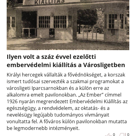
Ilyen volt a száz évvel ezelőtti
embervédelmi kiállítás a Városligetben
Királyi hercegek vállalták a fővédnökséget, a korszak
ismert tudósai szervezték a szakmai programokat a
városligeti Iparcsarnokban és a külön erre az
alkalomra emelt pavilonokban. „Az Ember” címmel
1926 nyarán megrendezett Embervédelmi Kiállítás az
egészségügy, a rendvédelem, az oktatás- és a
nevelésügy legújabb tudományos vívmányait
vonultatta fel. A főváros külön pavilonokban mutatta
be legmodernebb intézményeit.
0
0