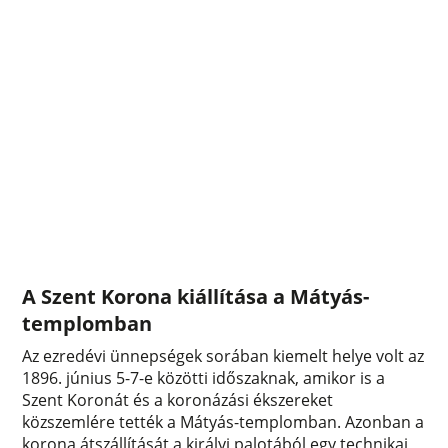
A Szent Korona kiállítása a Mátyás-
templomban
Az ezredévi ünnepségek sorában kiemelt helye volt az
1896. június 5-7-e közötti időszaknak, amikor is a
Szent Koronát és a koronázási ékszereket
közszemlére tették a Mátyás-templomban. Azonban a
korona átszállítását a királyi palotából egy technikai