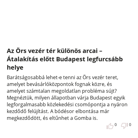
Az Örs vezér tér különös arcai –
Átalakítás előtt Budapest legfurcsább
helye
Barátságosabbá lehet-e tenni az Örs vezér teret,
amelyet bevásárlóközpontok fognak közre, és
amelyet számtalan megoldatlan probléma sújt?
Megnéztük, milyen állapotban várja Budapest egyik
legforgalmasabb közlekedési csomópontja a nyáron
kezdődő felújítást. A bódésor elbontása már
megkezdődött, és eltűnhet a Gomba is.
0
0