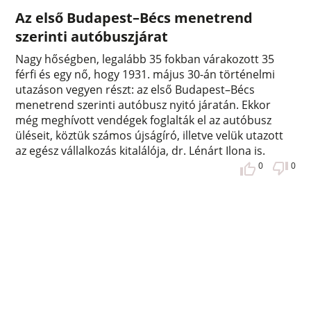
Az első Budapest–Bécs menetrend
szerinti autóbuszjárat
Nagy hőségben, legalább 35 fokban várakozott 35
férfi és egy nő, hogy 1931. május 30-án történelmi
utazáson vegyen részt: az első Budapest–Bécs
menetrend szerinti autóbusz nyitó járatán. Ekkor
még meghívott vendégek foglalták el az autóbusz
üléseit, köztük számos újságíró, illetve velük utazott
az egész vállalkozás kitalálója, dr. Lénárt Ilona is.
0
0