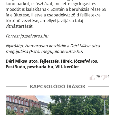
kondiparkot, csőszházat, mellette egy lugast és
mosdót is kialakítanak. Szintén a beruházás része 59
fa elültetése, illetve a csapadékvíz zöld felületekre
történő vezetése, amellyel javítják a talaj
vízháztartását.
Forrás: jozsefvaros.hu
Nyitókép: Hamarosan kezdődik a Déri Miksa utca
megújulása (Fotó: megujuloderiutca.hu)
Déri Miksa utca
,
fejlesztés
,
Hírek
,
Józsefváros
,
PestBuda
,
pestbuda.hu
,
VIII. kerület
76
4
KAPCSOLÓDÓ ÍRÁSOK