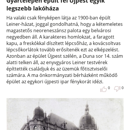
Gyártelepen épült fel Újpest egyik
legszebb lakóháza
Ha valaki csak fényképen látja az 1900-ban épült
Leiner-házat, joggal gondolhatná, hogy a kétemeletes
magastetős neoreneszánsz palota egy belvárosi
negyedben áll. A karakteres homlokzat, a faragott
kapu, a freskókkal díszített lépcsőház, a kovácsoltvas
lépcsőkorlátok tovább erősítenék ezt az elképzelést.
Azonban az épület Újpest szélén, a Duna sor 14. szám
alatti telken áll, az enyvgyáros Leiner testvérek
építtették családjuk és az üzemük főtisztviselői
számára. A ma önkormányzati bérházként működő
épület az egykori újpesti ipar fénykorát idézi.
0
0