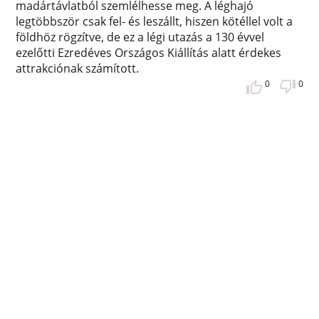
madártávlatból szemlélhesse meg. A léghajó
legtöbbször csak fel- és leszállt, hiszen kötéllel volt a
földhöz rögzítve, de ez a légi utazás a 130 évvel
ezelőtti Ezredéves Országos Kiállítás alatt érdekes
attrakciónak számított.
0
0