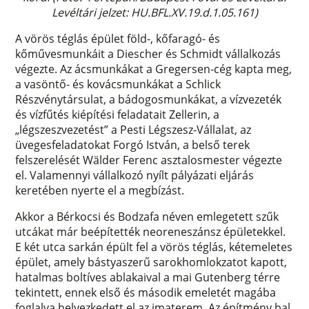
Levéltári jelzet: HU.BFL.XV.19.d.1.05.161)
A vörös téglás épület föld-, kőfaragó- és
kőművesmunkáit a Diescher és Schmidt vállalkozás
végezte. Az ácsmunkákat a Gregersen-cég kapta meg,
a vasöntő- és kovácsmunkákat a Schlick
Részvénytársulat, a bádogosmunkákat, a vízvezeték
és vízfűtés kiépítési feladatait Zellerin, a
„légszeszvezetést” a Pesti Légszesz-Vállalat, az
üvegesfeladatokat Forgó István, a belső terek
felszerelését Wälder Ferenc asztalosmester végezte
el. Valamennyi vállalkozó nyílt pályázati eljárás
keretében nyerte el a megbízást.
Akkor a Bérkocsi és Bodzafa néven emlegetett szűk
utcákat már beépítették neoreneszánsz épületekkel.
E két utca sarkán épült fel a vörös téglás, kétemeletes
épület, amely bástyaszerű sarokhomlokzatot kapott,
hatalmas boltíves ablakaival a mai Gutenberg térre
tekintett, ennek első és második emeletét magába
foglalva helyezkedett el az imaterem. Az építmény bal