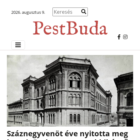
2026. augusztus 9.
Száznegyvenöt éve nyitotta meg