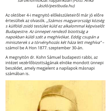
sarokhomlokzat napjainkban (Fotó: Anka
László/pestbuda.hu)
Az október 4-i megnyitó előkészületeiről már jó előre
értesültek az olvasók.
„Számos magyarországi község
s külföldi zsidó testület küld ez alkalommal képviselőt
Budapestre. Az ünnepet rendező bizottság a
napokban küldi szét a meghívókat. Eddig csupán a
miniszterek s a törvényhozás két háza lett meghíva”
–
számol be A Hon 1877. szeptember 30-án.
A megnyitón dr. Kohn Sámuel budapesti rabbi, az
intézet vezérlőbizottságának elnöke mondott ünnepi
beszédet, amely megjelent a napilapok másnapi
számában is.