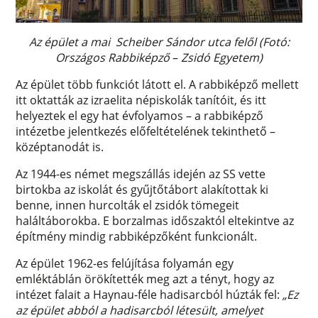
Az épület a mai Scheiber Sándor utca felől (Fotó:
Országos Rabbiképző
–
Zsidó Egyetem)
Az épület több funkciót látott el. A rabbiképző mellett
itt oktatták az izraelita népiskolák tanítóit, és itt
helyeztek el egy hat évfolyamos – a rabbiképző
intézetbe jelentkezés előfeltételének tekinthető –
középtanodát is.
Az 1944-es német megszállás idején az SS vette
birtokba az iskolát és gyűjtőtábort alakítottak ki
benne, innen hurcolták el zsidók tömegeit
haláltáborokba. E borzalmas időszaktól eltekintve az
építmény mindig rabbiképzőként funkcionált.
Az épület 1962-es felújítása folyamán egy
emléktáblán örökítették meg azt a tényt, hogy az
intézet falait a Haynau-féle hadisarcból húzták fel:
„Ez
az épület abból a hadisarcból létesült, amelyet