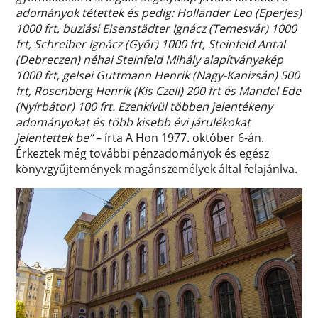
adományok tétettek és pedig: Holländer Leo (Eperjes)
1000 frt, buziási Eisenstädter Ignácz (Temesvár) 1000
frt, Schreiber Ignácz (Győr) 1000 frt, Steinfeld Antal
(Debreczen) néhai Steinfeld Mihály alapítványakép
1000 frt, gelsei Guttmann Henrik (Nagy-Kanizsán) 500
frt, Rosenberg Henrik (Kis Czell) 200 frt és Mandel Ede
(Nyírbátor) 100 frt. Ezenkívül többen jelentékeny
adományokat és több kisebb évi járulékokat
jelentettek be”
– írta A Hon 1977. október 6-án.
Érkeztek még további pénzadományok és egész
könyvgyűjtemények magánszemélyek által felajánlva.