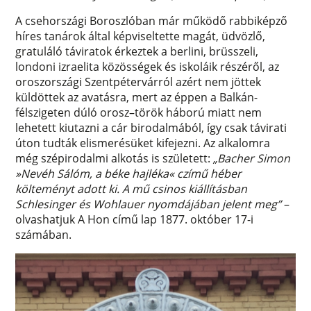
A csehországi Boroszlóban már működő rabbiképző
híres tanárok által képviseltette magát, üdvözlő,
gratuláló táviratok érkeztek a berlini, brüsszeli,
londoni izraelita közösségek és iskoláik részéről, az
oroszországi Szentpétervárról azért nem jöttek
küldöttek az avatásra, mert az éppen a Balkán-
félszigeten dúló orosz–török háború miatt nem
lehetett kiutazni a cár birodalmából, így csak távirati
úton tudták elismerésüket kifejezni. Az alkalomra
még szépirodalmi alkotás is született:
„Bacher Simon
»Nevéh Sálóm, a béke hajléka« czímű héber
költeményt adott ki. A mű csinos kiállításban
Schlesinger és Wohlauer nyomdájában jelent meg”
–
olvashatjuk A Hon című lap 1877. október 17-i
számában.