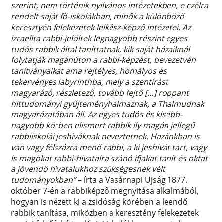
szerint, nem történik nyilvános intézetekben, e czélra
rendelt saját fő-iskolákban, minők a különböző
keresztyén felekezetek lelkész-képző intézetei. Az
izraelita rabbi-jelöltek legnagyobb részint egyes
tudós rabbik által taníttatnak, kik saját házaiknál
folytatják magánúton a rabbi-képzést, bevezetvén
tanítványaikat ama rejtélyes, homályos és
tekervényes labyrinthba, mely a szentírást
magyarázó, részletező, tovább fejtő […] roppant
hittudományi gyűjteményhalmaznak, a Thalmudnak
magyarázatában áll. Az egyes tudós és kisebb-
nagyobb körben elismert rabbik ily magán jellegű
rabbiiskolái jeshiváknak neveztetnek. Hazánkban is
van vagy félszázra menő rabbi, a ki jeshivát tart, vagy
is magokat rabbi-hivatalra szánó ifjakat tanít és oktat
a jövendő hivatalukhoz szükségesnek vélt
tudományokban”
– írta a Vasárnapi Ujság 1877.
október 7-én a rabbiképző megnyitása alkalmából,
hogyan is nézett ki a zsidóság körében a leendő
rabbik tanítása, miközben a keresztény felekezetek