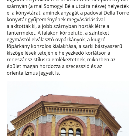
szárnyán (a mai Somogyi Béla utcára nézve) helyezték
el a könyvtárat, aminek anyagát a padovai Della Torre
könyvtár gyűjteményének megvásárlásával
alakították ki, a jobb szárnyban hozták létre a
tantermeket. A falakon körbefutó, a szinteket
egymástól elválasztó övpárkányok, a kiugró
főpárkány konzolos kialakítása, a sarki bástyaszerű
kiszögellések tetején elhelyezkedő korlátsor a
reneszánsz stílusra emlékeztetnek, miközben az
épület magán hordozza a szecesszió és az
orientalizmus jegyeit is.