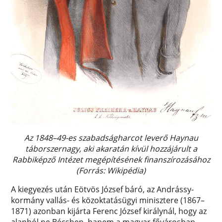
Az 1848–49-es szabadságharcot leverő Haynau
táborszernagy, aki akaratán kívül hozzájárult a
Rabbiképző Intézet megépítésének finanszírozásához
(Forrás: Wikipédia)
A kiegyezés után Eötvös József báró, az Andrássy-
kormány vallás- és közoktatásügyi minisztere (1867–
1871) azonban kijárta Ferenc József királynál, hogy az
alapból ne Bécsben, hanem a magyar fővárosban