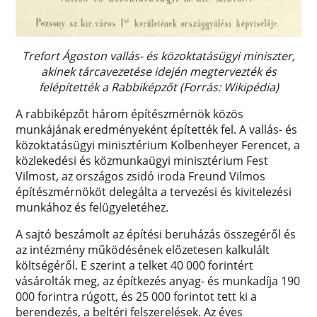
Trefort Ágoston vallás- és közoktatásügyi miniszter,
akinek tárcavezetése idején megtervezték és
felépítették a Rabbiképzőt (Forrás: Wikipédia)
A rabbiképzőt három építészmérnök közös
munkájának eredményeként építették fel. A vallás- és
közoktatásügyi minisztérium Kolbenheyer Ferencet, a
közlekedési és közmunkaügyi minisztérium Fest
Vilmost, az országos zsidó iroda Freund Vilmos
építészmérnököt delegálta a tervezési és kivitelezési
munkához és felügyeletéhez.
A sajtó beszámolt az építési beruházás összegéről és
az intézmény működésének előzetesen kalkulált
költségéről. E szerint a telket 40 000 forintért
vásárolták meg, az építkezés anyag- és munkadíja 190
000 forintra rúgott, és 25 000 forintot tett ki a
berendezés, a beltéri felszerelések. Az éves