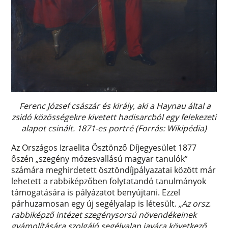
Ferenc József császár és király, aki a Haynau által a
zsidó közösségekre kivetett hadisarcból egy felekezeti
alapot csinált. 1871-es portré (Forrás: Wikipédia)
Az Országos Izraelita Ösztönző Díjegyesület 1877
őszén „szegény mózesvallású magyar tanulók”
számára meghirdetett ösztöndíjpályazatai között már
lehetett a rabbiképzőben folytatandó tanulmányok
támogatására is pályázatot benyújtani. Ezzel
párhuzamosan egy új segélyalap is létesült.
„Az orsz.
rabbiképző intézet szegénysorsú növendékeinek
gyámolítására szolgáló segélyalap javára következő