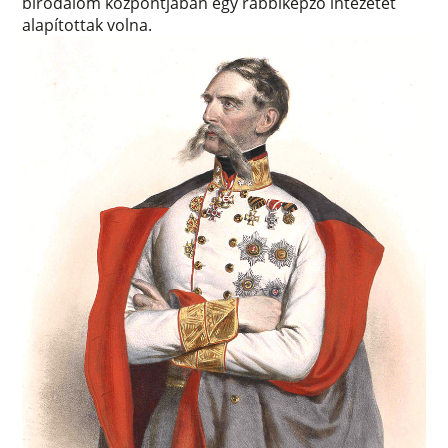
birodalom központjában egy rabbiképző intézetet
alapítottak volna.