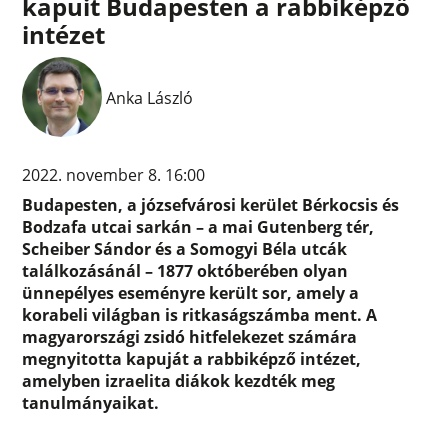
kapuit Budapesten a rabbiképző
intézet
Anka László
2022. november 8. 16:00
Budapesten, a józsefvárosi kerület Bérkocsis és
Bodzafa utcai sarkán – a mai Gutenberg tér,
Scheiber Sándor és a Somogyi Béla utcák
találkozásánál – 1877 októberében olyan
ünnepélyes eseményre került sor, amely a
korabeli világban is ritkaságszámba ment. A
magyarországi zsidó hitfelekezet számára
megnyitotta kapuját a rabbiképző intézet,
amelyben izraelita diákok kezdték meg
tanulmányaikat.