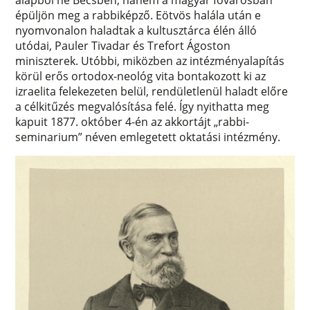
épüljön meg a rabbiképző. Eötvös halála után e
nyomvonalon haladtak a kultusztárca élén álló
utódai, Pauler Tivadar és Trefort Ágoston
miniszterek. Utóbbi, miközben az intézményalapítás
körül erős ortodox-neológ vita bontakozott ki az
izraelita felekezeten belül, rendületlenül haladt előre
a célkitűzés megvalósítása felé. Így nyithatta meg
kapuit 1877. október 4-én az akkortájt „rabbi-
seminarium” néven emlegetett oktatási intézmény.