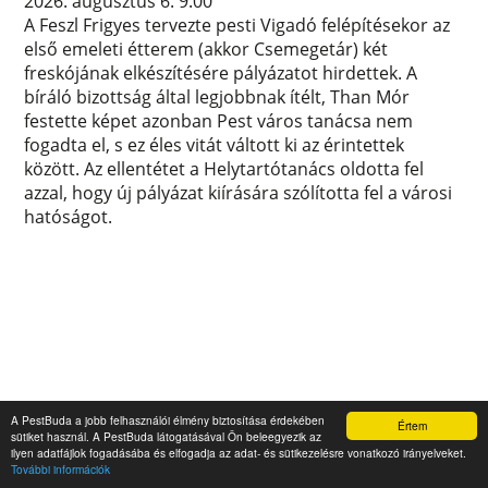
2026. augusztus 6. 9:00
A Feszl Frigyes tervezte pesti Vigadó felépítésekor az
első emeleti étterem (akkor Csemegetár) két
freskójának elkészítésére pályázatot hirdettek. A
bíráló bizottság által legjobbnak ítélt, Than Mór
festette képet azonban Pest város tanácsa nem
fogadta el, s ez éles vitát váltott ki az érintettek
között. Az ellentétet a Helytartótanács oldotta fel
azzal, hogy új pályázat kiírására szólította fel a városi
hatóságot.
A PestBuda a jobb felhasználói élmény biztosítása érdekében
Értem
sütiket használ. A PestBuda látogatásával Ön beleegyezik az
ilyen adatfájlok fogadásába és elfogadja az adat- és sütikezelésre vonatkozó irányelveket.
További információk