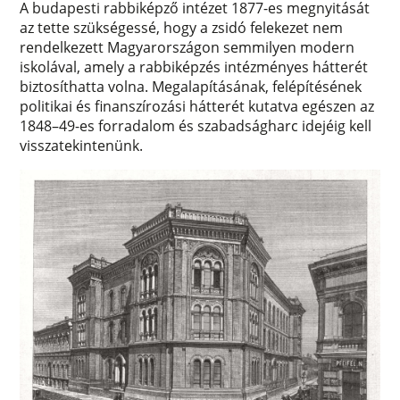
A budapesti rabbiképző intézet 1877-es megnyitását
az tette szükségessé, hogy a zsidó felekezet nem
rendelkezett Magyarországon semmilyen modern
iskolával, amely a rabbiképzés intézményes hátterét
biztosíthatta volna. Megalapításának, felépítésének
politikai és finanszírozási hátterét kutatva egészen az
1848–49-es forradalom és szabadságharc idejéig kell
visszatekintenünk.