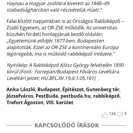
Haynau a magyar zsidókra kivetett az 1848–49.
szabadságharcban való részvételük miatt.”
Falai között napjainkban is az Országos Rabbiképző –
Zsidó Egyetem, az OR-ZSE működik. Az universitas
büszkén hirdeti honlapjának kezdő oldalán:
„Egyetemünk elődjét 1877-ben, Budapesten
alapították. Ezzel az OR-ZSE a kontinentális Európa
legöregebb, ma is működő rabbiképző intézete.”
Nyitókép: A Rabbiképző Klösz György felvételén 1890
körül (Fotó: Fortepan/Budapest Főváros Levéltára.
Levéltári jelzet: HU.BFL.XV.19.d.1.05.161)
Anka László
,
Budapest
,
Építészet
,
Gutenberg tér
,
Józsefváros
,
PestBuda
,
pestbuda.hu
,
rabbiképző
,
Trefort Ágoston
,
VIII. kerület
124
5
KAPCSOLÓDÓ ÍRÁSOK