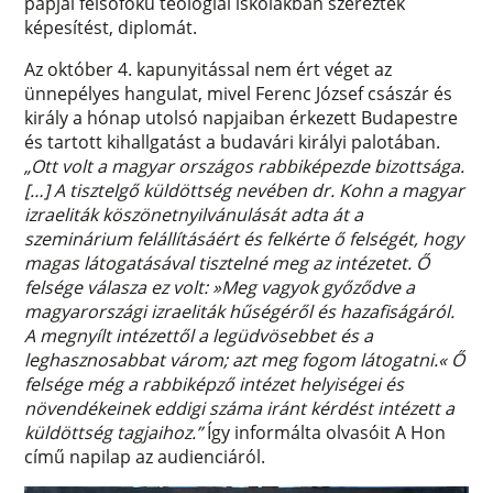
papjai felsőfokú teológiai iskolákban szereztek
képesítést, diplomát.
Az október 4. kapunyitással nem ért véget az
ünnepélyes hangulat, mivel Ferenc József császár és
király a hónap utolsó napjaiban érkezett Budapestre
és tartott kihallgatást a budavári királyi palotában.
„Ott volt a magyar országos rabbiképezde bizottsága.
[…] A tisztelgő küldöttség nevében dr. Kohn a magyar
izraeliták köszönetnyilvánulását adta át a
szeminárium felállításáért és felkérte ő felségét, hogy
magas látogatásával tisztelné meg az intézetet. Ő
felsége válasza ez volt: »Meg vagyok győződve a
magyarországi izraeliták hűségéről és hazafiságáról.
A megnyílt intézettől a legüdvösebbet és a
leghasznosabbat várom; azt meg fogom látogatni.« Ő
felsége még a rabbiképző intézet helyiségei és
növendékeinek eddigi száma iránt kérdést intézett a
küldöttség tagjaihoz.”
Így informálta olvasóit A Hon
című napilap az audienciáról.