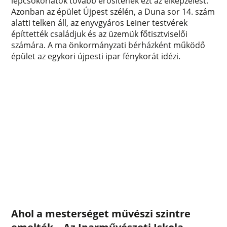
lépcsőkorlátok tovább erősítenék ezt az elképzelést.
Azonban az épület Újpest szélén, a Duna sor 14. szám
alatti telken áll, az enyvgyáros Leiner testvérek
építtették családjuk és az üzemük főtisztviselői
számára. A ma önkormányzati bérházként működő
épület az egykori újpesti ipar fénykorát idézi.
Ahol a mesterséget művészi szintre