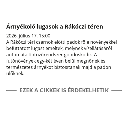
Árnyékoló lugasok a Rákóczi téren
2026. július 17. 15:00
A Rákóczi téri csarnok előtti padok fölé növényekkel
befuttatott lugast emeltek, melynek vízellátásáról
automata öntözőrendszer gondoskodik. A
futónövények egy-két éven belül megnőnek és
természetes árnyékot biztosítanak majd a padon
ülőknek.
EZEK A CIKKEK IS ÉRDEKELHETIK