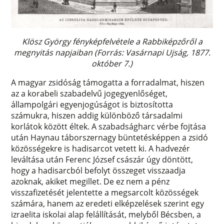
Klösz György fényképfelvétele a Rabbiképzőről a
megnyitás napjaiban (Forrás: Vasárnapi Ujság, 1877.
október 7.)
A magyar zsidóság támogatta a forradalmat, hiszen
az a korabeli szabadelvű jogegyenlőséget,
állampolgári egyenjogúságot is biztosította
számukra, hiszen addig különböző társadalmi
korlátok között éltek. A szabadságharc vérbe fojtása
után Haynau táborszernagy büntetésképpen a zsidó
közösségekre is hadisarcot vetett ki. A hadvezér
leváltása után Ferenc József császár úgy döntött,
hogy a hadisarcból befolyt összeget visszaadja
azoknak, akiket megillet. De ez nem a pénz
visszafizetését jelentette a megsarcolt közösségek
számára, hanem az eredeti elképzelések szerint egy
izraelita iskolai alap felállítását, melyből Bécsben, a