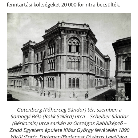
fenntartási költségeket 20 000 forintra becsülték.
Gutenberg (Főherceg Sándor) tér, szemben a
Somogyi Béla (Rökk Szilárd) utca – Scheiber Sándor
(Bérkocsis) utca sarkán az Országos Rabbiképző –
Zsidó Egyetem épülete Klösz György felvételén 1890
körül (Fotó: Fortepan/Budapest Főváros Levéltára.