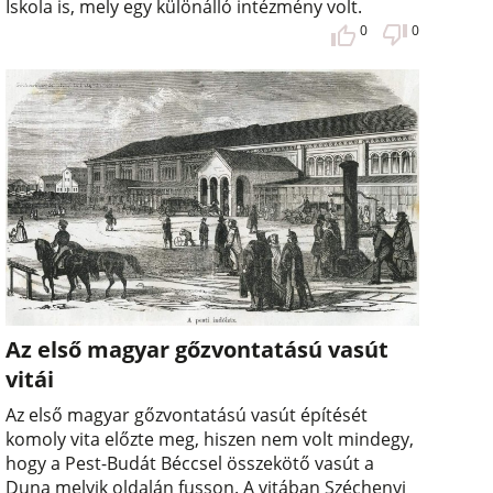
Iskola is, mely egy különálló intézmény volt.
0
0
Az első magyar gőzvontatású vasút
vitái
Az első magyar gőzvontatású vasút építését
komoly vita előzte meg, hiszen nem volt mindegy,
hogy a Pest-Budát Béccsel összekötő vasút a
Duna melyik oldalán fusson. A vitában Széchenyi