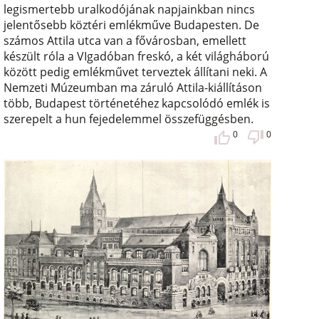
legismertebb uralkodójának napjainkban nincs
jelentősebb köztéri emlékműve Budapesten. De
számos Attila utca van a fővárosban, emellett
készült róla a VIgadóban freskó, a két világháború
között pedig emlékművet terveztek állítani neki. A
Nemzeti Múzeumban ma záruló Attila-kiállításon
több, Budapest történetéhez kapcsolódó emlék is
szerepelt a hun fejedelemmel összefüggésben.
0
0