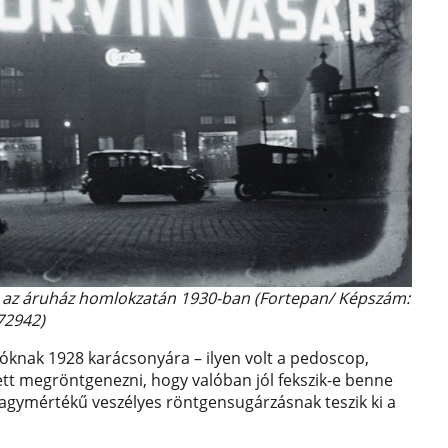
el az áruház homlokzatán 1930-ban (Fortepan/ Képszám:
72942)
óknak 1928 karácsonyára – ilyen volt a pedoscop,
ett megröntgenezni, hogy valóban jól fekszik-e benne
 nagymértékű veszélyes röntgensugárzásnak teszik ki a