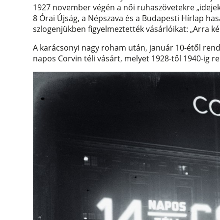
1927 november végén a női ruhaszövetekre „idejeko
8 Órai Újság, a Népszava és a Budapesti Hírlap ha
szlogenjükben figyelmeztették vásárlóikat: „Arra ké
A karácsonyi nagy roham után, január 10-étől rend
napos Corvin téli vásárt, melyet 1928-től 1940-ig 