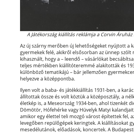
A Játékország kiállítás reklámja a Corvin Áruh
Az új szárny merőben új lehetőségeket nyújtott a k
gyermekek felé, akikről elsősorban az ünnep szólt
kihasznált, hogy a – leendő – vásárlókat becsábíts
teljes mértékben kiállítóteremmé alakították és 19
különböző tematikájú – bár jellemzően gyermekcentr
helyezve a középpontba.
Ilyen volt a baba- és játékkiállítás 1931-ben, a kar
állítottak össze és volt köztük a középosztály, a n
életkép is, a Meseország 1934-ben, ahol tizenkét 
Dömötör, Hófehérke vagy Hüvelyk Matyi kalandjait
amikor egy élettel teli mozgó várost építettek fel,
levegőben repülőgépek keringtek. A kiállításokat 
mesedélutánok, előadások, koncertek. A Budapesti 