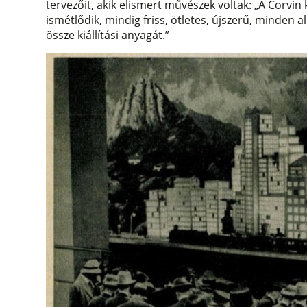
tervezőit, akik elismert művészek voltak: „A Corvi
ismétlődik, mindig friss, ötletes, újszerű, minden a
össze kiállítási anyagát.”