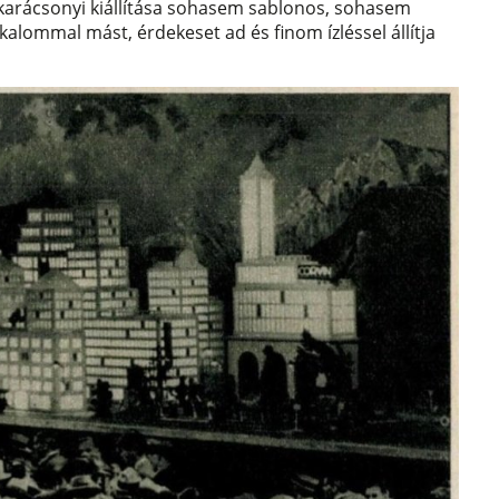
n karácsonyi kiállítása sohasem sablonos, sohasem
lkalommal mást, érdekeset ad és finom ízléssel állítja