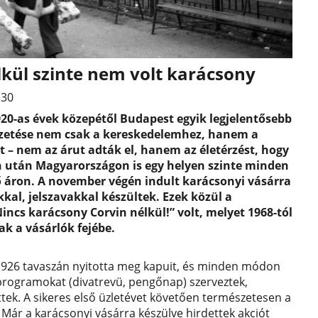
kül szinte nem volt karácsony
:30
920-as évek közepétől Budapest egyik legjelentősebb
ezetése nem csak a kereskedelemhez, hanem a
t – nem az árut adták el, hanem az életérzést, hogy
in után Magyarországon is egy helyen szinte minden
 áron. A november végén indult karácsonyi vásárra
al, jelszavakkal készültek. Ezek közül a
ncs karácsony Corvin nélkül!” volt, melyet 1968-tól
ak a vásárlók fejébe.
1926 tavaszán nyitotta meg kapuit, és minden módon
 programokat (divatrevü, pengőnap) szerveztek,
tek. A sikeres első üzletévet követően természetesen a
. Már a karácsonyi vásárra készülve hirdettek akciót