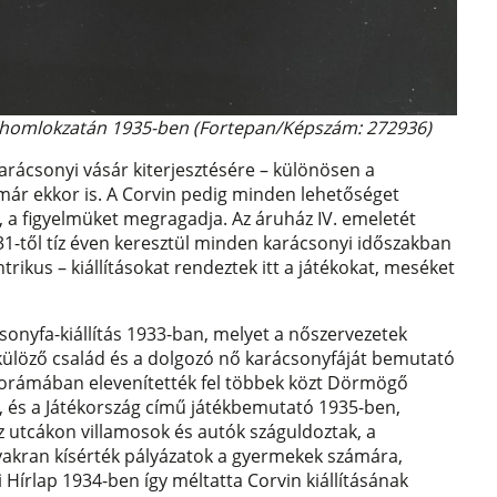
áz homlokzatán 1935-ben (Fortepan/Képszám: 272936)
arácsonyi vásár kiterjesztésére – különösen a
 már ekkor is. A Corvin pedig minden lehetőséget
a, a figyelmüket megragadja. Az áruház IV. emeletét
31-től tíz éven keresztül minden karácsonyi időszakban
ikus – kiállításokat rendeztek itt a játékokat, meséket
ácsonyfa-kiállítás 1933-ban, melyet a nőszervezetek
élkülöző család és a dolgozó nő karácsonyfáját bemutató
diorámában elevenítették fel többek közt Dörmögő
, és a Játékország című játékbemutató 1935-ben,
 az utcákon villamosok és autók száguldoztak, a
gyakran kísérték pályázatok a gyermekek számára,
Hírlap 1934-ben így méltatta Corvin kiállításának