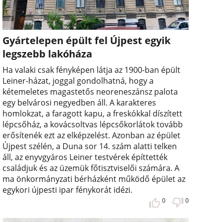
Gyártelepen épült fel Újpest egyik
legszebb lakóháza
Ha valaki csak fényképen látja az 1900-ban épült
Leiner-házat, joggal gondolhatná, hogy a
kétemeletes magastetős neoreneszánsz palota
egy belvárosi negyedben áll. A karakteres
homlokzat, a faragott kapu, a freskókkal díszített
lépcsőház, a kovácsoltvas lépcsőkorlátok tovább
erősítenék ezt az elképzelést. Azonban az épület
Újpest szélén, a Duna sor 14. szám alatti telken
áll, az enyvgyáros Leiner testvérek építtették
családjuk és az üzemük főtisztviselői számára. A
ma önkormányzati bérházként működő épület az
egykori újpesti ipar fénykorát idézi.
0
0