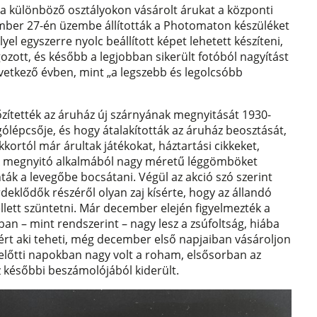
 a különböző osztályokon vásárolt árukat a központi
ecember 27-én üzembe állították a Photomaton készüléket
yel egyszerre nyolc beállított képet lehetett készíteni,
ozott, és később a legjobban sikerült fotóból nagyítást
övetkező évben, mint „a legszebb és legolcsóbb
zítették az áruház új szárnyának megnyitását 1930-
gólépcsője, és hogy átalakították az áruház beosztását,
kkortól már árultak játékokat, háztartási cikkeket,
. A megnyitó alkalmából nagy méretű léggömböket
nták a levegőbe bocsátani. Végül az akció szó szerint
érdeklődők részéről olyan zaj kísérte, hogy az állandó
lett szüntetni. Már december elején figyelmezték a
an – mint rendszerint – nagy lesz a zsúfoltság, hiába
ért aki teheti, még december első napjaiban vásároljon
y előtti napokban nagy volt a roham, elsősorban az
z későbbi beszámolójából kiderült.