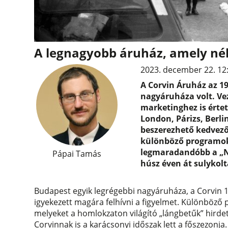
A legnagyobb áruház, amely nél
2023. december 22. 12
A Corvin Áruház az 1
nagyáruháza volt. V
marketinghez is értet
London, Párizs, Berl
beszerezhető kedvező
különböző programokk
legmaradandóbb a „Ni
Pápai Tamás
húsz éven át sulykolt
Budapest egyik legrégebbi nagyáruháza, a Corvin 
igyekezett magára felhívni a figyelmet. Különböző
melyeket a homlokzaton világító „lángbetűk” hirdet
Corvinnak is a karácsonyi időszak lett a főszezonja