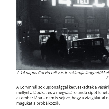
A 14 napos Corvin téli vásár reklámja lángbetűkk
2
A Corvinnál sok újdonsággal kedveskedtek a vásárl
mellyel a lábukat és a megvásárolandó cipőt lehet
az ember lába – nem is sejtve, hogy a vizsgálattal
magukat a próbálkozók.