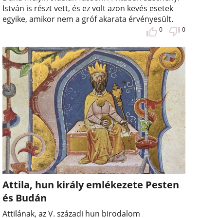
István is részt vett, és ez volt azon kevés esetek
egyike, amikor nem a gróf akarata érvényesült.
0
0
Attila, hun király emlékezete Pesten
és Budán
Attilának, az V. századi hun birodalom