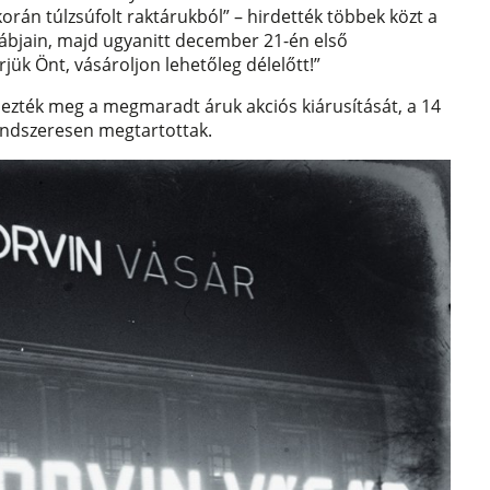
rán túlzsúfolt raktárukból” – hirdették többek közt a
sábjain, majd ugyanitt december 21-én első
rjük Önt, vásároljon lehetőleg délelőtt!”
ezték meg a megmaradt áruk akciós kiárusítását, a 14
rendszeresen megtartottak.