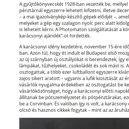
A gyűjtőkönyvecskét 1928-ban vezették be, mellyel
pénztárnál egyszerre lehetett kifizetni, illetve d
– a mai igazolványkép-készítő gépek elődjét –, amell
melyeket a gép egy szalagon nyolc perc alatt kidolg
is lehetett kérni. A Photomaton szolgáltatását a k
karácsonyi ajándék”-ot hirdették.
A karácsonyi idény kezdetére, november 15-ére idő
ban. Azon túl, hogy itt indult el Budapest első moz
az új szárnyban új osztályokat is berendeztek, így e
lámpákat, tűzhelyeket, csokoládét és sok mást is
osztogattak, a több ezer luftballont egyszerre kívá
zajos sikert aratott – ugyanis a lufik kiosztását az 
vásárlók nyugalma érdekében az osztogatást be kel
vásárlóközönséget, hogy a karácsonyi előtti napokb
állítanak be pótszemélyzetet és pótpénztárakat, ez
be a Corvinban. És valóban így is volt, a karácson
olcsó és hasznos cikkek fogytak – mint az az áruhá