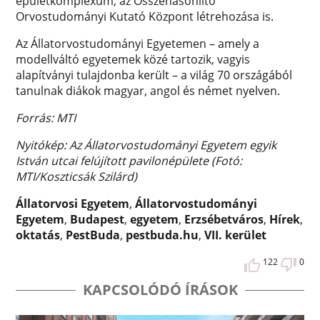
épületkomplexum, az Összehasonlító
Orvostudományi Kutató Központ létrehozása is.
Az Állatorvostudományi Egyetemen – amely a
modellváltó egyetemek közé tartozik, vagyis
alapítványi tulajdonba került – a világ 70 országából
tanulnak diákok magyar, angol és német nyelven.
Forrás: MTI
Nyitókép: Az Állatorvostudományi Egyetem egyik
István utcai felújított pavilonépülete (Fotó:
MTI/Koszticsák Szilárd)
Állatorvosi Egyetem
,
Állatorvostudományi
Egyetem
,
Budapest
,
egyetem
,
Erzsébetváros
,
Hírek
,
oktatás
,
PestBuda
,
pestbuda.hu
,
VII. kerület
122
0
KAPCSOLÓDÓ ÍRÁSOK