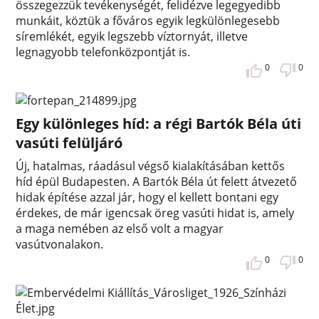
összegezzük tevékenységét, felidézve legegyedibb
munkáit, köztük a főváros egyik legkülönlegesebb
síremlékét, egyik legszebb víztornyát, illetve
legnagyobb telefonközpontját is.
0
0
Egy különleges híd: a régi Bartók Béla úti
vasúti felüljáró
Új, hatalmas, ráadásul végső kialakításában kettős
híd épül Budapesten. A Bartók Béla út felett átvezető
hidak építése azzal jár, hogy el kellett bontani egy
érdekes, de már igencsak öreg vasúti hidat is, amely
a maga nemében az első volt a magyar
vasútvonalakon.
0
0