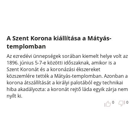
A Szent Korona kiállítása a Mátyás-
templomban
Az ezredévi ünnepségek sorában kiemelt helye volt az
1896. június 5-7-e közötti időszaknak, amikor is a
Szent Koronát és a koronázási ékszereket
közszemlére tették a Mátyás-templomban. Azonban a
korona átszállítását a királyi palotából egy technikai
hiba akadályozta: a koronát rejtő láda egyik zárja nem
nyílt ki.
0
0