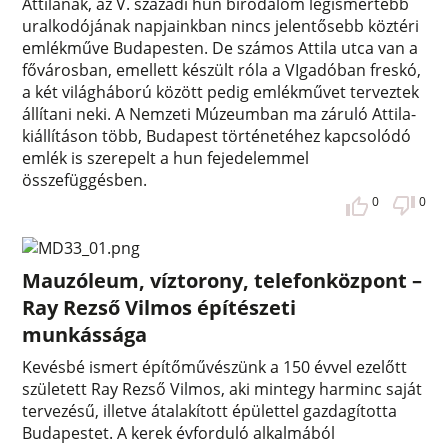
Attilának, az V. századi hun birodalom legismertebb
uralkodójának napjainkban nincs jelentősebb köztéri
emlékműve Budapesten. De számos Attila utca van a
fővárosban, emellett készült róla a VIgadóban freskó,
a két világháború között pedig emlékművet terveztek
állítani neki. A Nemzeti Múzeumban ma záruló Attila-
kiállításon több, Budapest történetéhez kapcsolódó
emlék is szerepelt a hun fejedelemmel
összefüggésben.
0
0
Mauzóleum, víztorony, telefonközpont –
Ray Rezső Vilmos építészeti
munkássága
Kevésbé ismert építőművészünk a 150 évvel ezelőtt
született Ray Rezső Vilmos, aki mintegy harminc saját
tervezésű, illetve átalakított épülettel gazdagította
Budapestet. A kerek évforduló alkalmából