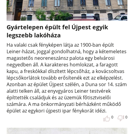
Gyártelepen épült fel Újpest egyik
legszebb lakóháza
Ha valaki csak fényképen látja az 1900-ban épült
Leiner-házat, joggal gondolhatná, hogy a kétemeletes
magastetős neoreneszánsz palota egy belvárosi
negyedben áll. A karakteres homlokzat, a faragott
kapu, a freskókkal díszített lépcsőház, a kovácsoltvas
lépcsőkorlátok tovább erősítenék ezt az elképzelést.
Azonban az épület Újpest szélén, a Duna sor 14. szám
alatti telken áll, az enyvgyáros Leiner testvérek
építtették családjuk és az üzemük főtisztviselői
számára. A ma önkormányzati bérházként működő
épület az egykori újpesti ipar fénykorát idézi.
0
0