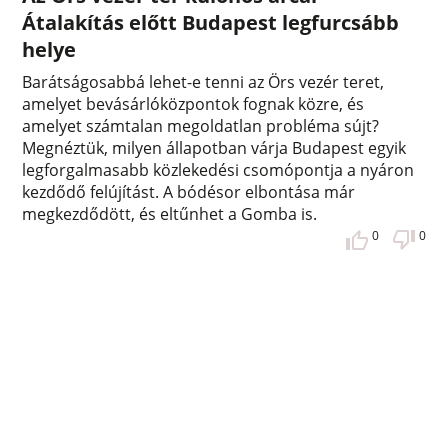
Átalakítás előtt Budapest legfurcsább
helye
Barátságosabbá lehet-e tenni az Örs vezér teret,
amelyet bevásárlóközpontok fognak közre, és
amelyet számtalan megoldatlan probléma sújt?
Megnéztük, milyen állapotban várja Budapest egyik
legforgalmasabb közlekedési csomópontja a nyáron
kezdődő felújítást. A bódésor elbontása már
megkezdődött, és eltűnhet a Gomba is.
0
0