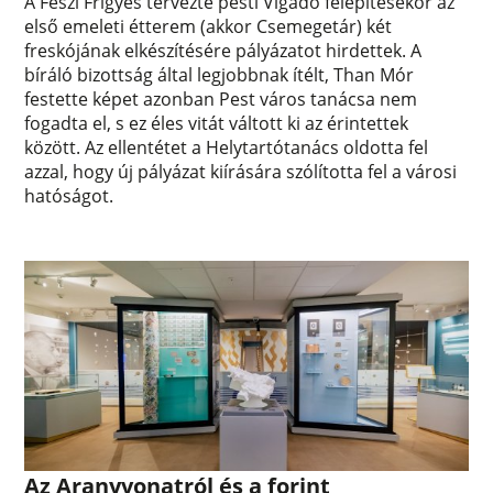
A Feszl Frigyes tervezte pesti Vigadó felépítésekor az
első emeleti étterem (akkor Csemegetár) két
freskójának elkészítésére pályázatot hirdettek. A
bíráló bizottság által legjobbnak ítélt, Than Mór
festette képet azonban Pest város tanácsa nem
fogadta el, s ez éles vitát váltott ki az érintettek
között. Az ellentétet a Helytartótanács oldotta fel
azzal, hogy új pályázat kiírására szólította fel a városi
hatóságot.
Az Aranyvonatról és a forint