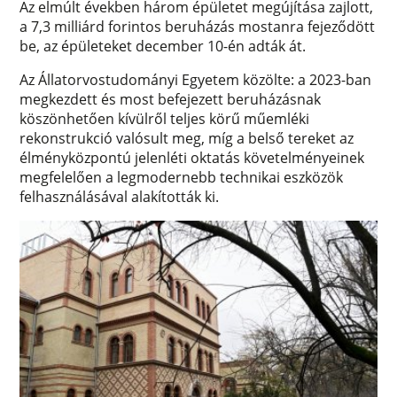
Az elmúlt években három épületet megújítása zajlott,
a 7,3 milliárd forintos beruházás mostanra fejeződött
be, az épületeket december 10-én adták át.
Az Állatorvostudományi Egyetem közölte: a 2023-ban
megkezdett és most befejezett beruházásnak
köszönhetően kívülről teljes körű műemléki
rekonstrukció valósult meg, míg a belső tereket az
élményközpontú jelenléti oktatás követelményeinek
megfelelően a legmodernebb technikai eszközök
felhasználásával alakították ki.