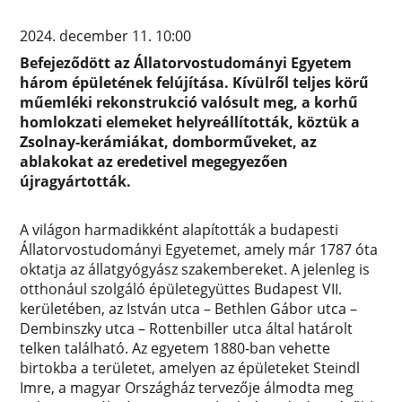
2024. december 11. 10:00
Befejeződött az Állatorvostudományi Egyetem
három épületének felújítása. Kívülről teljes körű
műemléki rekonstrukció valósult meg, a korhű
homlokzati elemeket helyreállították, köztük a
Zsolnay-kerámiákat, domborműveket, az
ablakokat az eredetivel megegyezően
újragyártották.
A világon harmadikként alapították a budapesti
Állatorvostudományi Egyetemet, amely már 1787 óta
oktatja az állatgyógyász szakembereket. A jelenleg is
otthonául szolgáló épületegyüttes Budapest VII.
kerületében, az István utca – Bethlen Gábor utca –
Dembinszky utca – Rottenbiller utca által határolt
telken található. Az egyetem 1880-ban vehette
birtokba a területet, amelyen az épületeket Steindl
Imre, a magyar Országház tervezője álmodta meg