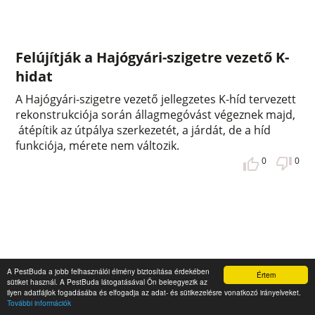
Felújítják a Hajógyári-szigetre vezető K-
hidat
A Hajógyári-szigetre vezető jellegzetes K-híd tervezett
rekonstrukciója során állagmegóvást végeznek majd,
átépítik az útpálya szerkezetét, a járdát, de a híd
funkciója, mérete nem változik.
0
0
A PestBuda a jobb felhasználói élmény biztosítása érdekében
Értem
sütiket használ. A PestBuda látogatásával Ön beleegyezik az
ilyen adatfájlok fogadásába és elfogadja az adat- és sütikezelésre vonatkozó irányelveket.
További információk