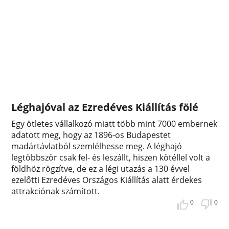
Léghajóval az Ezredéves Kiállítás fölé
Egy ötletes vállalkozó miatt több mint 7000 embernek
adatott meg, hogy az 1896-os Budapestet
madártávlatból szemlélhesse meg. A léghajó
legtöbbször csak fel- és leszállt, hiszen kötéllel volt a
földhöz rögzítve, de ez a légi utazás a 130 évvel
ezelőtti Ezredéves Országos Kiállítás alatt érdekes
attrakciónak számított.
0
0