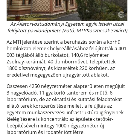
Az Állatorvostudományi Egyetem egyik István utcai
felújított pavilonépülete (Fotó: MTI/Koszticsák Szilárd)
Az MTI jelentése szerint a beruházás során a korhű
homlokzati elemek helyreállításához felújították a 401
003 téglából álló burkolatot, 140,6 folyóméter
Zsolnay-kerámiát, 40 domborművet, telepítettek
1800 dísznövényt, és kicseréltek 220 korhűen, az
eredetivel megegyezően újragyártott ablakot.
Összesen 4250 négyzetméter alapterületen megújult
3 nagyelőadó, 11 gyakorló tanterem és műtő, 6
laboratórium, de az oktatási és kutatási feladatokat
ellátó terek korszerűsítése mellett a felújítás az
egyetem munkaszervezési infrastruktúra igényeinek
kielégítésére is koncentrált: az épületek tetőtér-
beépítésével mintegy 1000 négyzetméter új
laboratórium és irodatér jött létre.