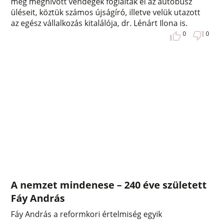
még meghívott vendégek foglalták el az autóbusz
üléseit, köztük számos újságíró, illetve velük utazott
az egész vállalkozás kitalálója, dr. Lénárt Ilona is.
0
0
A nemzet mindenese – 240 éve született
Fáy András
Fáy András a reformkori értelmiség egyik