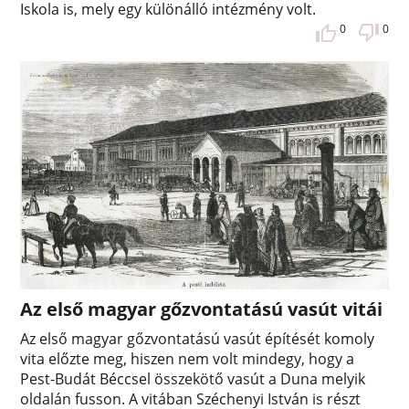
Iskola is, mely egy különálló intézmény volt.
0
0
Az első magyar gőzvontatású vasút vitái
Az első magyar gőzvontatású vasút építését komoly
vita előzte meg, hiszen nem volt mindegy, hogy a
Pest-Budát Béccsel összekötő vasút a Duna melyik
oldalán fusson. A vitában Széchenyi István is részt