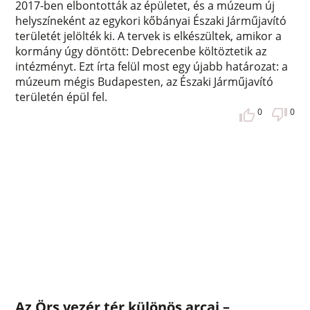
2017-ben elbontották az épületet, és a múzeum új
helyszíneként az egykori kőbányai Északi Járműjavító
területét jelölték ki. A tervek is elkészültek, amikor a
kormány úgy döntött: Debrecenbe költöztetik az
intézményt. Ezt írta felül most egy újabb határozat: a
múzeum mégis Budapesten, az Északi Járműjavító
területén épül fel.
0
0
Az Örs vezér tér különös arcai –