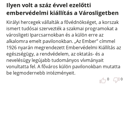
Ilyen volt a száz évvel ezelőtti
embervédelmi kiállítás a Városligetben
Királyi hercegek vállalták a fővédnökséget, a korszak
ismert tudósai szervezték a szakmai programokat a
városligeti Iparcsarnokban és a külön erre az
alkalomra emelt pavilonokban. „Az Ember” címmel
1926 nyarán megrendezett Embervédelmi Kiállítás az
egészségügy, a rendvédelem, az oktatás- és a
nevelésügy legújabb tudományos vívmányait
vonultatta fel. A főváros külön pavilonokban mutatta
be legmodernebb intézményeit.
0
0