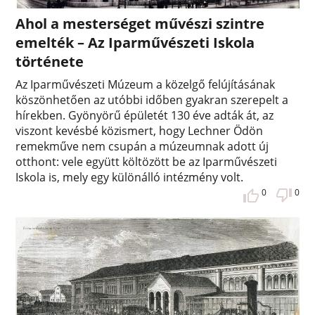
Ahol a mesterséget művészi szintre
emelték – Az Iparművészeti Iskola
története
Az Iparművészeti Múzeum a közelgő felújításának
köszönhetően az utóbbi időben gyakran szerepelt a
hírekben. Gyönyörű épületét 130 éve adták át, az
viszont kevésbé közismert, hogy Lechner Ödön
remekműve nem csupán a múzeumnak adott új
otthont: vele együtt költözött be az Iparművészeti
Iskola is, mely egy különálló intézmény volt.
0
0