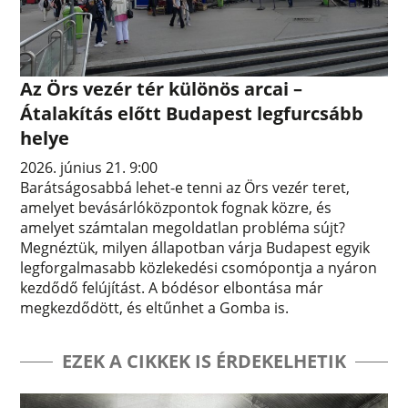
Az Örs vezér tér különös arcai –
Átalakítás előtt Budapest legfurcsább
helye
2026. június 21. 9:00
Barátságosabbá lehet-e tenni az Örs vezér teret,
amelyet bevásárlóközpontok fognak közre, és
amelyet számtalan megoldatlan probléma sújt?
Megnéztük, milyen állapotban várja Budapest egyik
legforgalmasabb közlekedési csomópontja a nyáron
kezdődő felújítást. A bódésor elbontása már
megkezdődött, és eltűnhet a Gomba is.
EZEK A CIKKEK IS ÉRDEKELHETIK