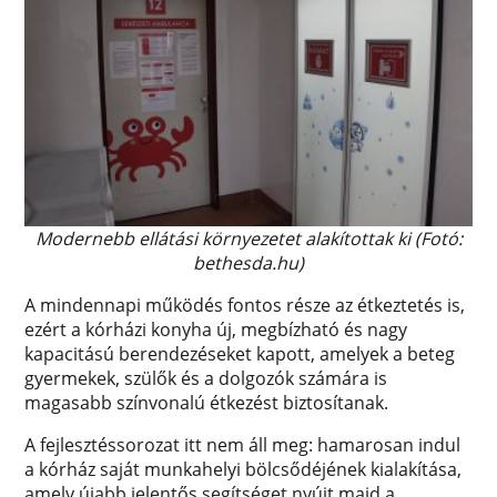
Modernebb ellátási környezetet alakítottak ki (Fotó:
bethesda.hu)
A mindennapi működés fontos része az étkeztetés is,
ezért a kórházi konyha új, megbízható és nagy
kapacitású berendezéseket kapott, amelyek a beteg
gyermekek, szülők és a dolgozók számára is
magasabb színvonalú étkezést biztosítanak.
A fejlesztéssorozat itt nem áll meg: hamarosan indul
a kórház saját munkahelyi bölcsődéjének kialakítása,
amely újabb jelentős segítséget nyújt majd a