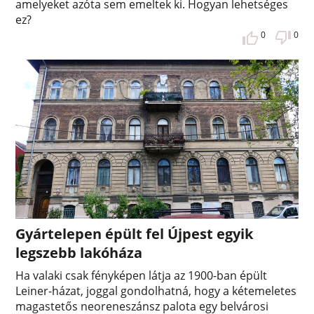
amelyeket azóta sem emeltek ki. Hogyan lehetséges
ez?
0
0
Gyártelepen épült fel Újpest egyik
legszebb lakóháza
Ha valaki csak fényképen látja az 1900-ban épült
Leiner-házat, joggal gondolhatná, hogy a kétemeletes
magastetős neoreneszánsz palota egy belvárosi