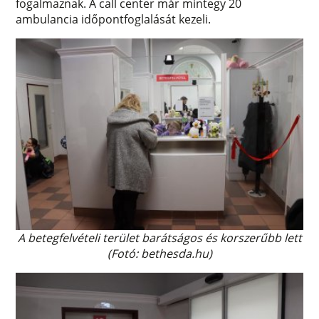
fogalmaznak. A call center már mintegy 20
ambulancia időpontfoglalását kezeli.
A betegfelvételi terület barátságos és korszerűbb lett
(Fotó: bethesda.hu)