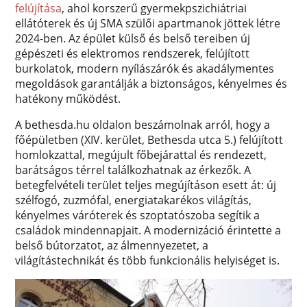
felújítása
, ahol korszerű gyermekpszichiátriai
ellátóterek és új SMA szülői apartmanok jöttek létre
2024-ben. Az épület külső és belső tereiben új
gépészeti és elektromos rendszerek, felújított
burkolatok, modern nyílászárók és akadálymentes
megoldások garantálják a biztonságos, kényelmes és
hatékony működést.
A bethesda.hu oldalon beszámolnak arról, hogy a
főépületben (XIV. kerület, Bethesda utca 5.) felújított
homlokzattal, megújult főbejárattal és rendezett,
barátságos térrel találkozhatnak az érkezők. A
betegfelvételi terület teljes megújításon esett át: új
szélfogó, zuzmófal, energiatakarékos világítás,
kényelmes váróterek és szoptatószoba segítik a
családok mindennapjait. A modernizáció érintette a
belső bútorzatot, az álmennyezetet, a
világítástechnikát és több funkcionális helyiséget is.