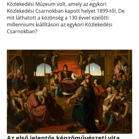
Közlekedési Múzeum volt, amely az egykori
Közlekedési Csarnokban kapott helyet 1899-től. De
mit láthatott a közönség a 130 évvel ezelőtti
millenniumi kiállításon az egykori Közlekedési
Csarnokban?
Az első jelentős képzőművészeti vita