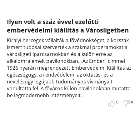
Ilyen volt a száz évvel ezelőtti
embervédelmi kiállítás a Városligetben
Királyi hercegek vállalták a fővédnökséget, a korszak
ismert tudósai szervezték a szakmai programokat a
városligeti Iparcsarnokban és a külön erre az
alkalomra emelt pavilonokban. „Az Ember” címmel
1926 nyarán megrendezett Embervédelmi Kiállítás az
egészségügy, a rendvédelem, az oktatás- és a
nevelésügy legújabb tudományos vívmányait
vonultatta fel. A főváros külön pavilonokban mutatta
be legmodernebb intézményeit.
0
0