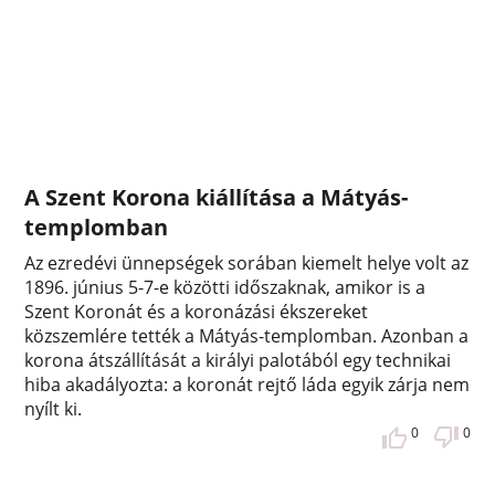
A Szent Korona kiállítása a Mátyás-
templomban
Az ezredévi ünnepségek sorában kiemelt helye volt az
1896. június 5-7-e közötti időszaknak, amikor is a
Szent Koronát és a koronázási ékszereket
közszemlére tették a Mátyás-templomban. Azonban a
korona átszállítását a királyi palotából egy technikai
hiba akadályozta: a koronát rejtő láda egyik zárja nem
nyílt ki.
0
0