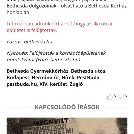
Bethesda dolgozóinak – olvasható a Bethesda Kórház
honlapján.
Februárban adtunk hírt arról, hogy az Ilka utcai
épületet is felújították.
Forrás: bethesda.hu
Nyitókép: Felújították a kórház főépületének
homlokzatát (Fotó: bethesda.hu)
Bethesda Gyermekkórház
,
Bethesda utca
,
Budapest
,
Hermina út
,
Hírek
,
PestBuda
,
pestbuda.hu
,
XIV. kerület
,
Zugló
0
0
KAPCSOLÓDÓ ÍRÁSOK