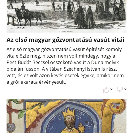
Az első magyar gőzvontatású vasút vitái
Az első magyar gőzvontatású vasút építését komoly
vita előzte meg, hiszen nem volt mindegy, hogy a
Pest-Budát Béccsel összekötő vasút a Duna melyik
oldalán fusson. A vitában Széchenyi István is részt
vett, és ez volt azon kevés esetek egyike, amikor nem
a gróf akarata érvényesült.
0
0