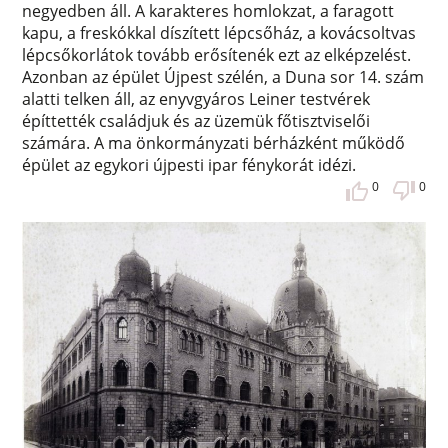
negyedben áll. A karakteres homlokzat, a faragott
kapu, a freskókkal díszített lépcsőház, a kovácsoltvas
lépcsőkorlátok tovább erősítenék ezt az elképzelést.
Azonban az épület Újpest szélén, a Duna sor 14. szám
alatti telken áll, az enyvgyáros Leiner testvérek
építtették családjuk és az üzemük főtisztviselői
számára. A ma önkormányzati bérházként működő
épület az egykori újpesti ipar fénykorát idézi.
0
0