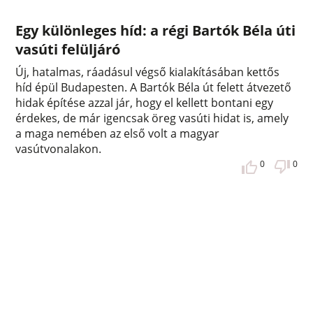
Egy különleges híd: a régi Bartók Béla úti
vasúti felüljáró
Új, hatalmas, ráadásul végső kialakításában kettős
híd épül Budapesten. A Bartók Béla út felett átvezető
hidak építése azzal jár, hogy el kellett bontani egy
érdekes, de már igencsak öreg vasúti hidat is, amely
a maga nemében az első volt a magyar
vasútvonalakon.
0
0