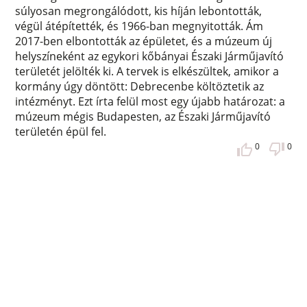
súlyosan megrongálódott, kis híján lebontották,
végül átépítették, és 1966-ban megnyitották. Ám
2017-ben elbontották az épületet, és a múzeum új
helyszíneként az egykori kőbányai Északi Járműjavító
területét jelölték ki. A tervek is elkészültek, amikor a
kormány úgy döntött: Debrecenbe költöztetik az
intézményt. Ezt írta felül most egy újabb határozat: a
múzeum mégis Budapesten, az Északi Járműjavító
területén épül fel.
0
0