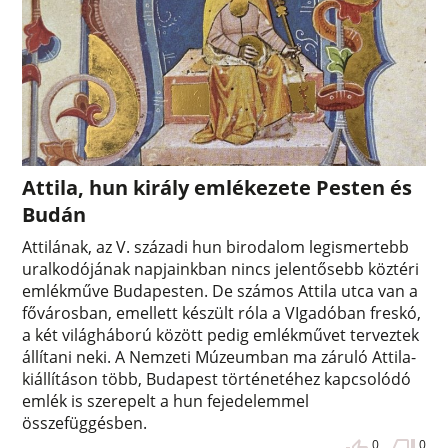
Attila, hun király emlékezete Pesten és
Budán
Attilának, az V. századi hun birodalom legismertebb
uralkodójának napjainkban nincs jelentősebb köztéri
emlékműve Budapesten. De számos Attila utca van a
fővárosban, emellett készült róla a VIgadóban freskó,
a két világháború között pedig emlékművet terveztek
állítani neki. A Nemzeti Múzeumban ma záruló Attila-
kiállításon több, Budapest történetéhez kapcsolódó
emlék is szerepelt a hun fejedelemmel
összefüggésben.
0
0