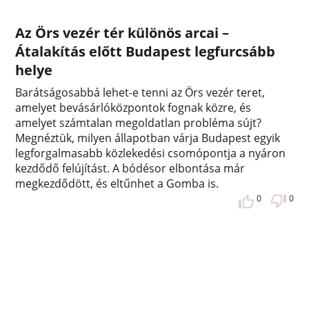
Az Örs vezér tér különös arcai –
Átalakítás előtt Budapest legfurcsább
helye
Barátságosabbá lehet-e tenni az Örs vezér teret,
amelyet bevásárlóközpontok fognak közre, és
amelyet számtalan megoldatlan probléma sújt?
Megnéztük, milyen állapotban várja Budapest egyik
legforgalmasabb közlekedési csomópontja a nyáron
kezdődő felújítást. A bódésor elbontása már
megkezdődött, és eltűnhet a Gomba is.
0
0