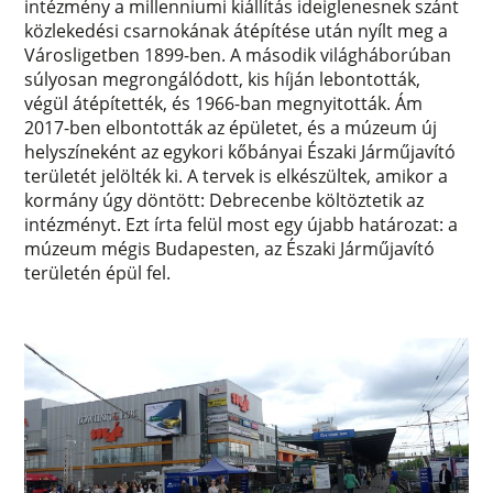
intézmény a millenniumi kiállítás ideiglenesnek szánt
közlekedési csarnokának átépítése után nyílt meg a
Városligetben 1899-ben. A második világháborúban
súlyosan megrongálódott, kis híján lebontották,
végül átépítették, és 1966-ban megnyitották. Ám
2017-ben elbontották az épületet, és a múzeum új
helyszíneként az egykori kőbányai Északi Járműjavító
területét jelölték ki. A tervek is elkészültek, amikor a
kormány úgy döntött: Debrecenbe költöztetik az
intézményt. Ezt írta felül most egy újabb határozat: a
múzeum mégis Budapesten, az Északi Járműjavító
területén épül fel.