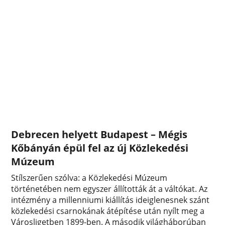
Debrecen helyett Budapest – Mégis
Kőbányán épül fel az új Közlekedési
Múzeum
Stílszerűen szólva: a Közlekedési Múzeum
történetében nem egyszer állították át a váltókat. Az
intézmény a millenniumi kiállítás ideiglenesnek szánt
közlekedési csarnokának átépítése után nyílt meg a
Városligetben 1899-ben. A második világháborúban