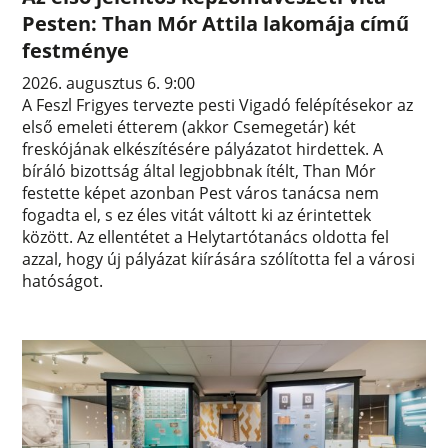
Pesten: Than Mór Attila lakomája című
festménye
2026. augusztus 6. 9:00
A Feszl Frigyes tervezte pesti Vigadó felépítésekor az
első emeleti étterem (akkor Csemegetár) két
freskójának elkészítésére pályázatot hirdettek. A
bíráló bizottság által legjobbnak ítélt, Than Mór
festette képet azonban Pest város tanácsa nem
fogadta el, s ez éles vitát váltott ki az érintettek
között. Az ellentétet a Helytartótanács oldotta fel
azzal, hogy új pályázat kiírására szólította fel a városi
hatóságot.