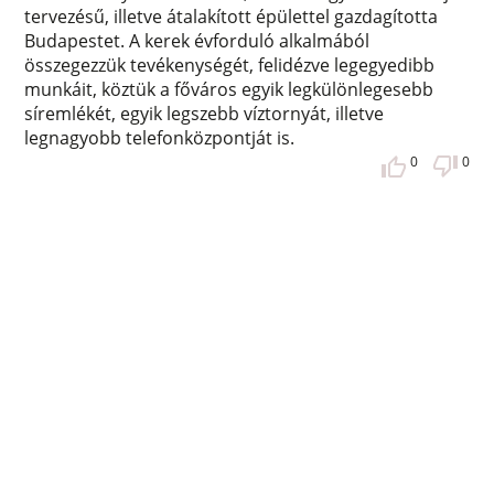
tervezésű, illetve átalakított épülettel gazdagította
Budapestet. A kerek évforduló alkalmából
összegezzük tevékenységét, felidézve legegyedibb
munkáit, köztük a főváros egyik legkülönlegesebb
síremlékét, egyik legszebb víztornyát, illetve
legnagyobb telefonközpontját is.
0
0