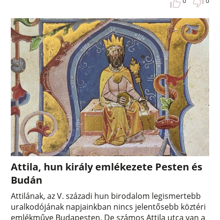
0
0
Attila, hun király emlékezete Pesten és
Budán
Attilának, az V. századi hun birodalom legismertebb
uralkodójának napjainkban nincs jelentősebb köztéri
emlékműve Budapesten. De számos Attila utca van a