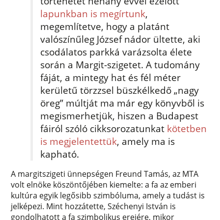
történetét néhány évvel ezelőtt
lapunkban is megírtunk
,
megemlítetve, hogy a platánt
valószínűleg József nádor ültette, aki
csodálatos parkká varázsolta élete
során a Margit-szigetet. A tudomány
fáját, a mintegy hat és fél méter
kerületű törzzsel büszkélkedő „nagy
öreg” múltját ma már egy könyvből is
megismerhetjük, hiszen a Budapest
fáiról szóló cikksorozatunkat
kötetben
is megjelentettük
, amely ma is
kapható.
A margitszigeti ünnepségen Freund Tamás, az MTA
volt elnöke köszöntőjében kiemelte: a fa az emberi
kultúra egyik legősibb szimbóluma, amely a tudást is
jelképezi. Mint hozzátette, Széchenyi István is
gondolhatott a fa szimbolikus erejére, mikor