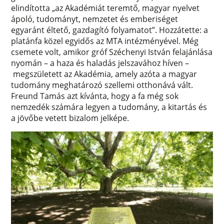
elindította „az Akadémiát teremtő, magyar nyelvet
ápoló, tudományt, nemzetet és emberiséget
egyaránt éltető, gazdagító folyamatot”. Hozzátette: a
platánfa közel egyidős az MTA intézményével. Még
csemete volt, amikor gróf Széchenyi István felajánlása
nyomán – a haza és haladás jelszavához híven –
megszületett az Akadémia, amely azóta a magyar
tudomány meghatározó szellemi otthonává vált.
Freund Tamás azt kívánta, hogy a fa még sok
nemzedék számára legyen a tudomány, a kitartás és
a jövőbe vetett bizalom jelképe.