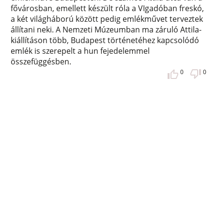
fővárosban, emellett készült róla a VIgadóban freskó,
a két világháború között pedig emlékművet terveztek
állítani neki. A Nemzeti Múzeumban ma záruló Attila-
kiállításon több, Budapest történetéhez kapcsolódó
emlék is szerepelt a hun fejedelemmel
összefüggésben.
0
0