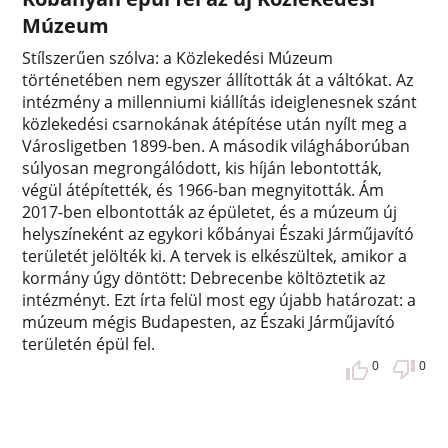
Múzeum
Stílszerűen szólva: a Közlekedési Múzeum
történetében nem egyszer állították át a váltókat. Az
intézmény a millenniumi kiállítás ideiglenesnek szánt
közlekedési csarnokának átépítése után nyílt meg a
Városligetben 1899-ben. A második világháborúban
súlyosan megrongálódott, kis híján lebontották,
végül átépítették, és 1966-ban megnyitották. Ám
2017-ben elbontották az épületet, és a múzeum új
helyszíneként az egykori kőbányai Északi Járműjavító
területét jelölték ki. A tervek is elkészültek, amikor a
kormány úgy döntött: Debrecenbe költöztetik az
intézményt. Ezt írta felül most egy újabb határozat: a
múzeum mégis Budapesten, az Északi Járműjavító
területén épül fel.
0
0