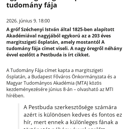
tudomány fája
2026. június 9. 18:00
A gróf Széchenyi István által 1825-ben alapított
Akadémiával nagyjából egykorú az a 203 éves
margitszigeti ősplatán, amely mostantól A
tudomány fája címet viseli. A nagy öregről néhány
évvel ezelőtt a Pestbuda is írt cikket.
A Tudomány Fája címet kapta a margitszigeti
ősplatán, a Budapest Főváros Önkormányzata és a
Magyar Tudományos Akadémia (MTA) közös
kezdeményezésére június 8-án – olvasható az MTI
hírében.
A Pestbuda szerkesztősége számára
azért is különösen kedves és fontos ez
hír, mert ennek a különleges fának a