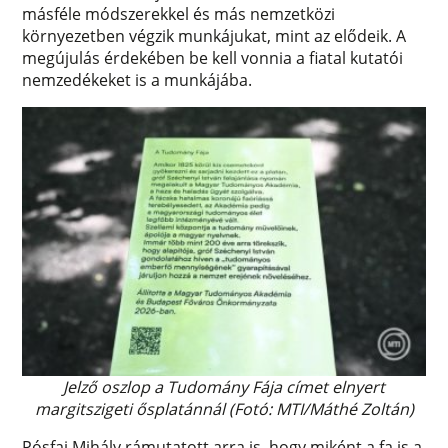
másféle módszerekkel és más nemzetközi
környezetben végzik munkájukat, mint az elődeik. A
megújulás érdekében be kell vonnia a fiatal kutatói
nemzedékeket is a munkájába.
Jelző oszlop a Tudomány Fája címet elnyert
margitszigeti ősplatánnál (Fotó: MTI/Máthé Zoltán)
Pósfai Mihály rámutatott arra is, hogy miként a fa is a