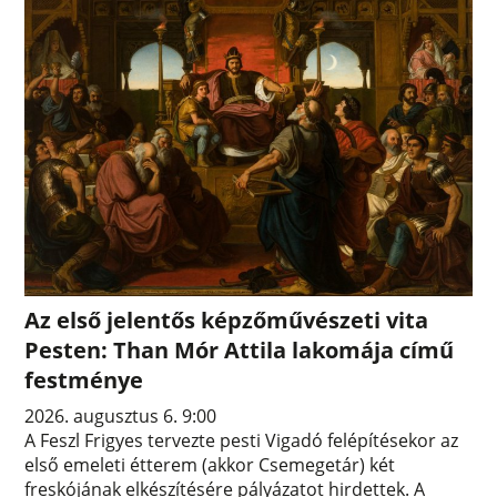
Az első jelentős képzőművészeti vita
Pesten: Than Mór Attila lakomája című
festménye
2026. augusztus 6. 9:00
A Feszl Frigyes tervezte pesti Vigadó felépítésekor az
első emeleti étterem (akkor Csemegetár) két
freskójának elkészítésére pályázatot hirdettek. A