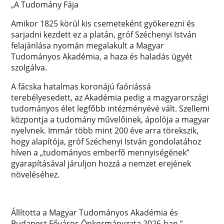
„A Tudomány Fája
Amikor 1825 körül kis csemeteként gyökerezni és
sarjadni kezdett ez a platán, gróf Széchenyi István
felajánlása nyomán megalakult a Magyar
Tudományos Akadémia, a haza és haladás ügyét
szolgálva.
A fácska hatalmas koronájú faóriássá
terebélyesedett, az Akadémia pedig a magyarországi
tudományos élet legfőbb intézményévé vált. Szellemi
központja a tudomány művelőinek, ápolója a magyar
nyelvnek. Immár több mint 200 éve arra törekszik,
hogy alapítója, gróf Széchenyi István gondolatához
híven a „tudományos emberfő mennyiségének”
gyarapításával járuljon hozzá a nemzet erejének
növeléséhez.
Állította a Magyar Tudományos Akadémia és
Budapest Főváros Önkormányzata 2026-ban.”