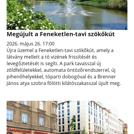
Megújult a Feneketlen-tavi szökőkút
2026. május 26. 17:00
Újra üzemel a Feneketlen-tavi szökőkút, amely a
látvány mellett a tó vizének frissítését és
levegőztetését is segíti. A park tavasszal új
zöldfelületekkel, automata öntözőrendszerrel, új
pihenőhelyekkel, tóparti dobogóval és a Brenner
János atya szobra fölötti kilátószakasszal újult meg.