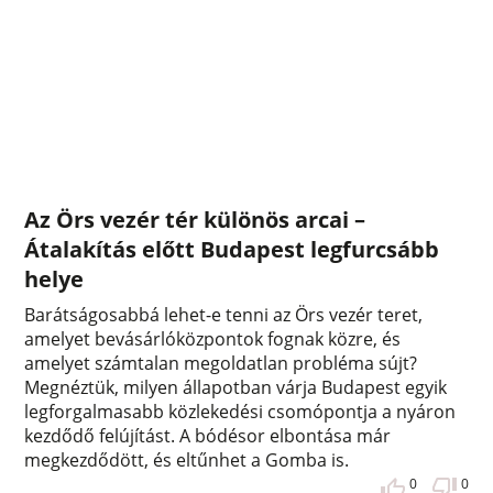
Az Örs vezér tér különös arcai –
Átalakítás előtt Budapest legfurcsább
helye
Barátságosabbá lehet-e tenni az Örs vezér teret,
amelyet bevásárlóközpontok fognak közre, és
amelyet számtalan megoldatlan probléma sújt?
Megnéztük, milyen állapotban várja Budapest egyik
legforgalmasabb közlekedési csomópontja a nyáron
kezdődő felújítást. A bódésor elbontása már
megkezdődött, és eltűnhet a Gomba is.
0
0