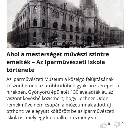
Ahol a mesterséget művészi szintre
emelték – Az Iparművészeti Iskola
története
Az Iparművészeti Múzeum a közelgő felújításának
köszönhetően az utóbbi időben gyakran szerepelt a
hírekben. Gyönyörű épületét 130 éve adták át, az
viszont kevésbé közismert, hogy Lechner Ödön
remekműve nem csupán a múzeumnak adott új
otthont: vele együtt költözött be az Iparművészeti
Iskola is, mely egy különálló intézmény volt.
0
0