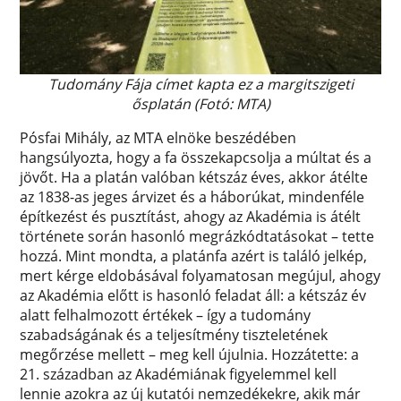
Tudomány Fája címet kapta ez a margitszigeti
ősplatán (Fotó: MTA)
Pósfai Mihály, az MTA elnöke beszédében
hangsúlyozta, hogy a fa összekapcsolja a múltat és a
jövőt. Ha a platán valóban kétszáz éves, akkor átélte
az 1838-as jeges árvizet és a háborúkat, mindenféle
építkezést és pusztítást, ahogy az Akadémia is átélt
története során hasonló megrázkódtatásokat – tette
hozzá. Mint mondta, a platánfa azért is találó jelkép,
mert kérge eldobásával folyamatosan megújul, ahogy
az Akadémia előtt is hasonló feladat áll: a kétszáz év
alatt felhalmozott értékek – így a tudomány
szabadságának és a teljesítmény tiszteletének
megőrzése mellett – meg kell újulnia. Hozzátette: a
21. században az Akadémiának figyelemmel kell
lennie azokra az új kutatói nemzedékekre, akik már