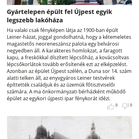
Gyártelepen épült fel Újpest egyik
legszebb lakóháza
Ha valaki csak fényképen látja az 1900-ban épült
Leiner-házat, joggal gondolhatná, hogy a kétemeletes
magastetős neoreneszánsz palota egy belvárosi
negyedben áll. A karakteres homlokzat, a faragott
kapu, a freskókkal díszített lépcsőház, a kovácsoltvas
lépcsőkorlátok tovább erősítenék ezt az elképzelést.
Azonban az épület Újpest szélén, a Duna sor 14. szám
alatti telken áll, az enyvgyáros Leiner testvérek
építtették családjuk és az üzemük főtisztviselői
számára. A ma önkormányzati bérházként működő
épület az egykori újpesti ipar fénykorát idézi.
0
0