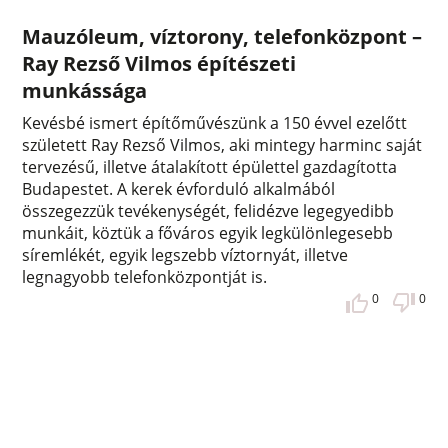
Mauzóleum, víztorony, telefonközpont –
Ray Rezső Vilmos építészeti
munkássága
Kevésbé ismert építőművészünk a 150 évvel ezelőtt
született Ray Rezső Vilmos, aki mintegy harminc saját
tervezésű, illetve átalakított épülettel gazdagította
Budapestet. A kerek évforduló alkalmából
összegezzük tevékenységét, felidézve legegyedibb
munkáit, köztük a főváros egyik legkülönlegesebb
síremlékét, egyik legszebb víztornyát, illetve
legnagyobb telefonközpontját is.
0
0