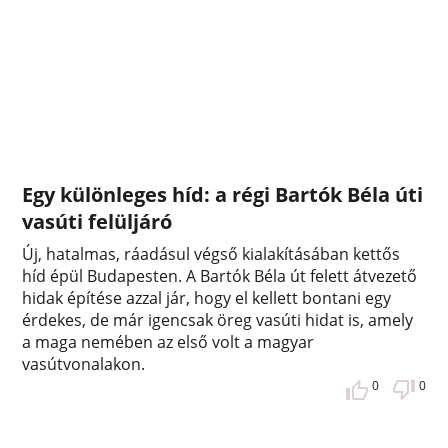
Egy különleges híd: a régi Bartók Béla úti
vasúti felüljáró
Új, hatalmas, ráadásul végső kialakításában kettős
híd épül Budapesten. A Bartók Béla út felett átvezető
hidak építése azzal jár, hogy el kellett bontani egy
érdekes, de már igencsak öreg vasúti hidat is, amely
a maga nemében az első volt a magyar
vasútvonalakon.
0
0