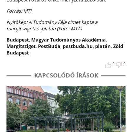
Forrás: MTI
Nyitókép: A Tudomány Fája címet kapta a
margitszigeti ősplatán (Fotó: MTA)
Budapest
,
Magyar Tudományos Akadémia
,
Margitsziget
,
PestBuda
,
pestbuda.hu
,
platán
,
Zöld
Budapest
0
0
KAPCSOLÓDÓ ÍRÁSOK