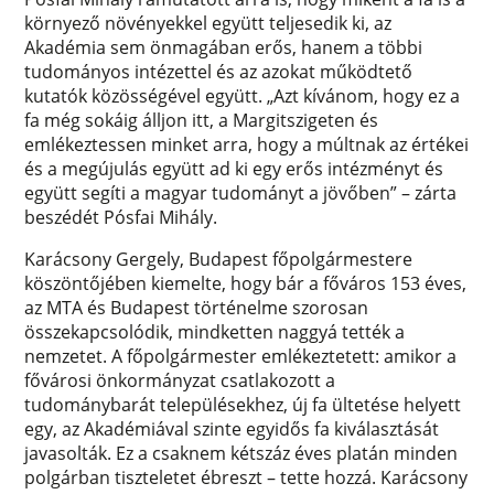
környező növényekkel együtt teljesedik ki, az
Akadémia sem önmagában erős, hanem a többi
tudományos intézettel és az azokat működtető
kutatók közösségével együtt. „Azt kívánom, hogy ez a
fa még sokáig álljon itt, a Margitszigeten és
emlékeztessen minket arra, hogy a múltnak az értékei
és a megújulás együtt ad ki egy erős intézményt és
együtt segíti a magyar tudományt a jövőben” – zárta
beszédét Pósfai Mihály.
Karácsony Gergely, Budapest főpolgármestere
köszöntőjében kiemelte, hogy bár a főváros 153 éves,
az MTA és Budapest történelme szorosan
összekapcsolódik, mindketten naggyá tették a
nemzetet. A főpolgármester emlékeztetett: amikor a
fővárosi önkormányzat csatlakozott a
tudománybarát településekhez, új fa ültetése helyett
egy, az Akadémiával szinte egyidős fa kiválasztását
javasolták. Ez a csaknem kétszáz éves platán minden
polgárban tiszteletet ébreszt – tette hozzá. Karácsony