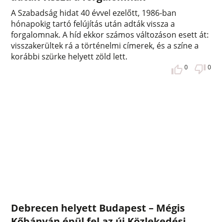
A Szabadság hidat 40 évvel ezelőtt, 1986-ban
hónapokig tartó felújítás után adták vissza a
forgalomnak. A híd ekkor számos változáson esett át:
visszakerültek rá a történelmi címerek, és a színe a
korábbi szürke helyett zöld lett.
0
0
Debrecen helyett Budapest – Mégis
Kőbányán épül fel az új Közlekedési