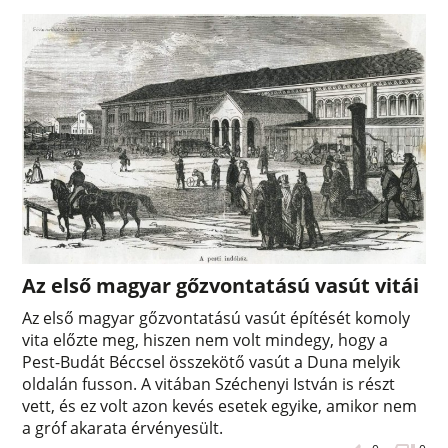
Az első magyar gőzvontatású vasút vitái
Az első magyar gőzvontatású vasút építését komoly
vita előzte meg, hiszen nem volt mindegy, hogy a
Pest-Budát Béccsel összekötő vasút a Duna melyik
oldalán fusson. A vitában Széchenyi István is részt
vett, és ez volt azon kevés esetek egyike, amikor nem
a gróf akarata érvényesült.