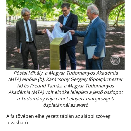
Pósfai Mihály, a Magyar Tudományos Akadémia
(MTA) elnöke (b), Karácsony Gergely főpolgármester
(k) és Freund Tamás, a Magyar Tudományos
Akadémia (MTA) volt elnöke leleplezi a jelző oszlopot
a Tudomány Fája címet elnyert margitszigeti
ősplatánnál az avató
A fa tövében elhelyezett táblán az alábbi szöveg
olvasható: