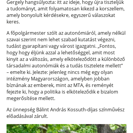
Gergely hangsúlyozta: itt az ideje, hogy újra tiszteljük
a tudományt, amit folyamatosan kikezd a korszellem,
amely bonyolult kérdésekre, egyszerű válaszokat
keres.
A főpolgármester szólt az autonómiáról, amely nélkül
szavai szerint nem lehet szabad kutatást végezni,
tudást gyarapítani vagy várost igazgatni. „Fontos,
hogy hogy éljünk azzal a lehetőséggel, amit most
kinyit az a változás, amely elköteleződött a különböző
társadalmi autonómiák és a tudás tisztelete mellett”
– emelte ki. Jelezte: jelenleg nincs még egy olyan
intézmény Magyarországon, amelyben jobban
bíznának az emberek, mint az MTA, és reményét
fejezte ki, hogy a politika is elköteleződik e bizalom
megerősítése mellett.
Az ünnepség Bálint András Kossuth-díjas színművész
előadásával zárult.